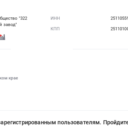
бщество "322
ИНН
2511055
 завод"
КПП
2511010
ком крае
 зарегистрированным пользователям. Пройдит