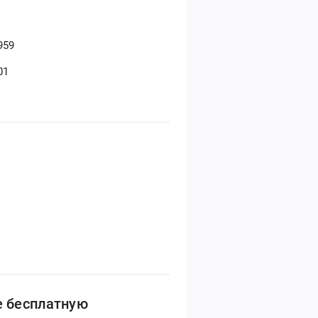
959
01
е бесплатную