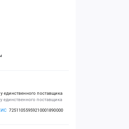
ы
 у единственного поставщика
 у единственного поставщика
ЕИС
72511055959210001890000