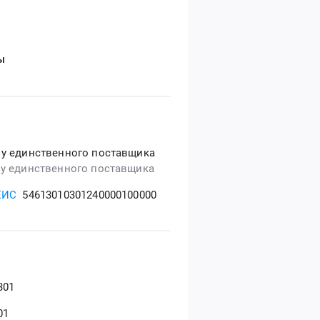
ы
 у единственного поставщика
 у единственного поставщика
ЕИС
54613010301240000100000
301
01