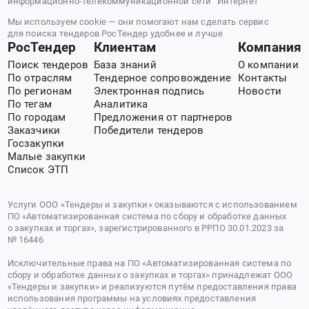
информационно-телекоммуникационной сети “Интернет”
Мы используем cookie — они помогают нам сделать сервис
для поиска тендеров РосТендер удобнее и лучше
РосТендер
Клиентам
Компания
Поиск тендеров
База знаний
О компании
По отраслям
Тендерное сопровождение
Контакты
По регионам
Электронная подпись
Новости
По тегам
Аналитика
По городам
Предложения от партнеров
Заказчики
Победители тендеров
Госзакупки
Малые закупки
Список ЭТП
Услуги ООО «Тендеры и закупки» оказываются с использованием
ПО «Автоматизированная система по сбору и обработке данных
о закупках и торгах», зарегистрированного в РРПО 30.01.2023 за
№ 16446
Исключительные права на ПО «Автоматизированная система по
сбору и обработке данных о закупках и торгах» принадлежат ООО
«Тендеры и закупки» и реализуются путём предоставления права
использования программы на условиях предоставления