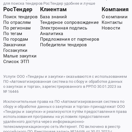
для поиска тендеров РосТендер удобнее и лучше
РосТендер
Клиентам
Компания
Поиск тендеров
База знаний
О компании
По отраслям
Тендерное сопровождение
Контакты
По регионам
Электронная подпись
Новости
По тегам
Аналитика
По городам
Предложения от партнеров
Заказчики
Победители тендеров
Госзакупки
Малые закупки
Список ЭТП
Услуги ООО «Тендеры и закупки» оказываются с использованием
ПО «Автоматизированная система по сбору и обработке данных
о закупках и торгах», зарегистрированного в РРПО 30.01.2023 за
№ 16446
Исключительные права на ПО «Автоматизированная система по
сбору и обработке данных о закупках и торгах» принадлежат ООО
«Тендеры и закупки» и реализуются путём предоставления права
использования программы на условиях предоставления
удалённого доступа через информационно-
телекоммуникационную сеть Интернет. ПО включено в реестр
российского ПО. Реестровая запись №16446 от 30.01.2023 г.