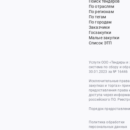
Поиск тендеров
По отраслям
По регионам
По тегам
По городам
Заказчики
Госзакупки
Малые закупки
Список ЭТП
Услуги ООО «Тендеры и
система по сбору и обр
30.01.2023 за № 16446
Исключительные права 
закупках и торгах» при
предоставления права 
доступа через информа
российского ПО. Реестр
Порядок предоставлени
Политика обработки
персональных данных