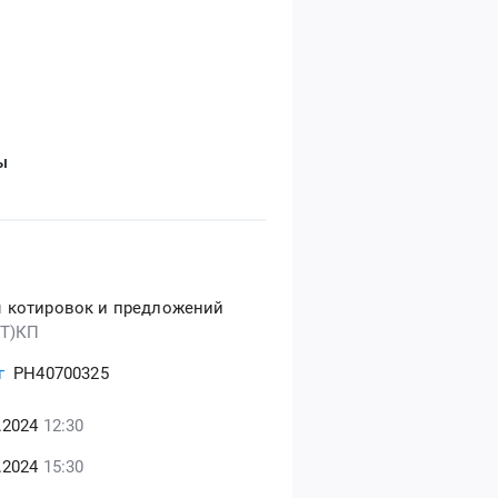
ы
 котировок и предложений
(Т)КП
г
РН40700325
8.2024
12:30
8.2024
15:30