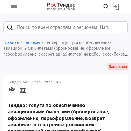
Главная
Тендеры
Тендер на услуги по обеспечению
авиационными билетами (бронирование, оформление,
переоформление, возврат авиабилетов) на рейсы российских
авиакомпаний (экономический класс) граждан льготных
категорий (на креслах-колясках, на носилках), в том числе
Завершён
детей-инвалидов с сопровождением к месту лечения и
обратно по путевкам и направлениям на лечение,
Тендер №91972528
от 29.04.26
предоставленным органами исполнительной власти
субъектов Российской Федерации в сфере здравоохранения
2026 году
Тендер: Услуги по обеспечению
авиационными билетами (бронирование,
оформление, переоформление, возврат
авиабилетов) на рейсы российских