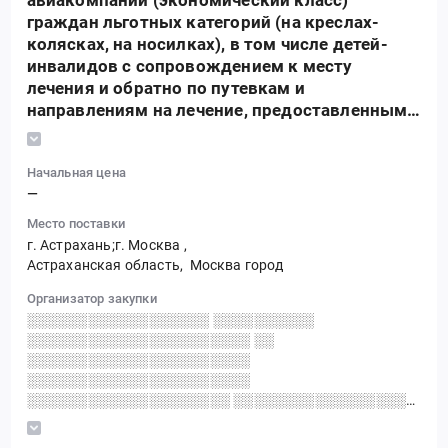
авиакомпаний (экономический класс)
граждан льготных категорий (на креслах-
колясках, на носилках), в том числе детей-
инвалидов с сопровождением к месту
лечения и обратно по путевкам и
направлениям на лечение, предоставленным
органами исполнительной власти субъектов
Российской Федерации в сфере
Начальная цена
здравоохранения 2026 году
—
Место поставки
г. Астрахань;г. Москва
,
Астраханская область,
Москва город
Организатор закупки
░░░░░░░░░░░░░░░░░░ ░░░░░░░░░░
░░░░░░░░░░░░░░░░░░░░░░ ░░
░░░░░░░░░░░░░░░░░░░░░░
░░░░░░░░░░░░░░░░░░░░░░
░░░░░░░░░░░░░░░░░░░░ ░░░░░░░░░░░░░░░░░░
░░░░ ░░░░░░░░░░░░░░░░░░░░░░░░
░░░░░░░░░░░░░░