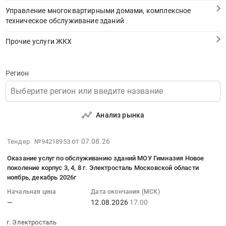
Управление многоквартирными домами, комплексное
техническое обслуживание зданий
Прочие услуги ЖКХ
Регион
Выберите регион или введите название
Анализ рынка
2026-
от 07.08.26
Тендер №94218953
08-
Оказание услуг по обслуживанию зданий МОУ Гимназия Новое
07
поколение корпус 3, 4, 8 г. Электросталь Московской области
16:02:02
ноябрь, декабрь 2026г
:
Начальная цена
Дата окончания (МСК)
2026-
—
12.08.2026
17:00
08-
12
г. Электросталь