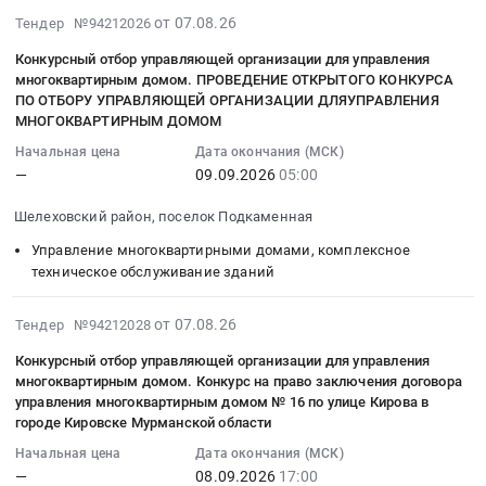
отбору
RU
Оказание
отбор
Тендер
техническое
зданий
2026-
зданий
от 07.08.26
управляющей
Тендер №94212026
Московская
услуг
управляющей
на
обслуживание
и
08-
Предмет
организации
область
по
организации
Конкурсный отбор управляющей организации для управления
оказание
зданий
сооружений,
07
тендера:
для
Управление
обслуживанию
для
многоквартирным домом. ПРОВЕДЕНИЕ ОТКРЫТОГО КОНКУРСА
услуг
Предмет
обслуживанию
12:59:31
Выполнение
управления
многоквартирными
ПО ОТБОРУ УПРАВЛЯЮЩЕЙ ОРГАНИЗАЦИИ ДЛЯУПРАВЛЕНИЯ
зданий
управления
по
тендера:
оборудования
:
работ
многоквартирным
домами,
МНОГОКВАРТИРНЫМ ДОМОМ
МОУ
многоквартирным
техническому
Конкурсный
и
2026-
по
домом
комплексное
Гимназия
домом.
Начальная цена
Дата окончания (МСК)
и
отбор
инженерных
09-
комплексному
по
техническое
Новое
Открытый
—
09.09.2026
05:00
хозяйственному
управляющей
сетей
09
обслуживанию
адресу:
обслуживание
поколение
конкурс
обслуживанию
организации
на
05:00:00
помещений
г.
зданий
Шелеховский район, поселок Подкаменная
корпус
по
объектов
для
объекте
:
и
Ульяновск,
Предмет
Гимназия
отбору
Управление многоквартирными домами, комплексное
имущественных
управления
Нижнетагильского
Тендер
мелкому
ул.
тендера:
№4
управляющей
техническое обслуживание зданий
комплексов
многоквартирным
таможенного
на
ремонту.
Московская,
Оказание
г.
организации
стрельбища
домом.
поста
конкурсный
Цена:
д.
услуг
Электросталь
для
2026-
войсковой
от 07.08.26
Открытый
Тендер №94212028
Екатеринбургской
отбор
120000
8.
по
Московской
управления
08-
части
конкурс
таможни
управляющей
руб.
Цена:
обслуживанию
Конкурсный отбор управляющей организации для управления
области
многоквартирного
07
at
по
at
организации
0
многоквартирным домом. Конкурс на право заключения договора
зданий
сентябрь-
дома,
12:59:31
г.
отбору
г.
для
управления многоквартирным домом № 16 по улице Кирова в
руб.
МОУ
декабрь
расположенного
:
Зеленогорск,
управляющей
городе Кировске Мурманской области
Нижний
управления
Гимназия
2026г.
по
2026-
Красноярский
организации
Тагил,
многоквартирным
Новое
Начальная цена
Дата окончания (МСК)
Цена:
адресу:
09-
край
для
Свердловская
домом.
—
08.09.2026
17:00
поколение
0
Вологодская