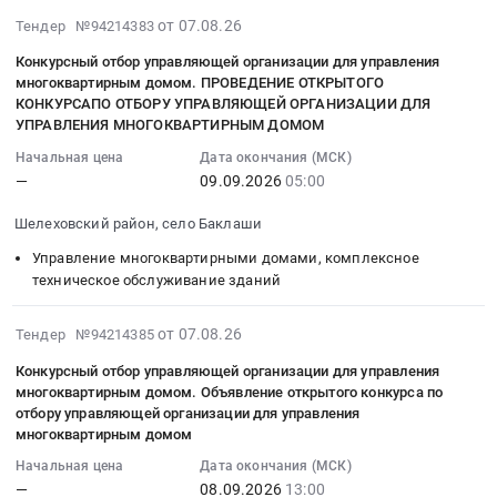
,
многоквартирным
техническое
отбор
2026
организации
для
2026-
Russia,
от 07.08.26
Тендер №94214383
домом.
обслуживание
управляющей
году
для
управления
08-
RU
ПРОВЕДЕНИЕ
зданий
организации
at
Конкурсный отбор управляющей организации для управления
управления
многоквартирным
07
Брянская
ОТКРЫТОГО
Предмет
для
многоквартирным домом. ПРОВЕДЕНИЕ ОТКРЫТОГО
Санкт-
многоквартирным
домом
14:01:31
область
КОНКУРСАПО
КОНКУРСАПО ОТБОРУ УПРАВЛЯЮЩЕЙ ОРГАНИЗАЦИИ ДЛЯ
тендера:
управления
Петербург,
домом
Тендер
:
Управление
ОТБОРУ
УПРАВЛЕНИЯ МНОГОКВАРТИРНЫМ ДОМОМ
ОБСЛУЖИВАНИЕ
многоквартирным
Санкт-
по
на
2026-
многоквартирными
УПРАВЛЯЮЩЕЙ
ТЕХНИЧЕСКОЕ
домом.
Начальная цена
Дата окончания (МСК)
Петербург
адресу:
конкурсный
09-
домами,
ОРГАНИЗАЦИИ
И
Открытый
—
09.09.2026
05:00
город
г.
отбор
09
комплексное
ДЛЯ
ТЕКУЩИЙ
конкурс
,
Ульяновск,
управляющей
05:00:00
техническое
УПРАВЛЕНИЯ
Шелеховский район, село Баклаши
РЕМОНТ
по
Russia,
ул.
организации
:
обслуживание
МНОГОКВАРТИРНЫМ
ИНЖЕНЕРНЫХ
отбору
RU
Управление многоквартирными домами, комплексное
Академика
для
Тендер
зданий
ДОМОМ
КОММУНИКАЦИЙ
управляющей
техническое обслуживание зданий
Санкт-
Павлова,
управления
на
Предмет
at
В
организации
Петербург
д.
многоквартирным
конкурсный
тендера:
Шелеховский
ЗДАНИЯХ
для
2026-
город
26А.
от 07.08.26
Тендер №94214385
домом.
отбор
Конкурсный
район,
ОБРАЗОВАТЕЛЬНЫХ
управления
08-
Управление
Цена:
открытый
управляющей
отбор
поселок
Конкурсный отбор управляющей организации для управления
ОРГАНИЗАЦИЙ.
многоквартирными
07
многоквартирными
0
конкурс
организации
управляющей
многоквартирным домом. Объявление открытого конкурса по
Большой
Цена:
домами,
14:01:31
домами,
руб.
по
для
отбору управляющей организации для управления
организации
Луг,
405064
расположенными
:
комплексное
отбору
многоквартирным домом
управления
для
Иркутская
руб.
по
2026-
техническое
управляющей
многоквартирным
управления
область
Начальная цена
Дата окончания (МСК)
адресам:
09-
обслуживание
организации
домом.
многоквартирным
—
08.09.2026
13:00
,