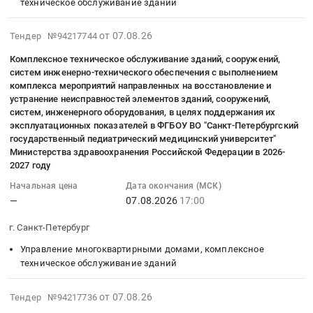
Московской
техническое обслуживание зданий
Тендер
по
на
,
Тендер
области
на
улице
техническое
Russia,
на
сентябрь,
2026-
от 07.08.26
Тендер №94217744
оказание
Комсомольская
обслуживание
RU
оказание
октябрь
08-
услуг
в
и
Астраханская
услуг
Комплексное техническое обслуживание зданий, сооружений,
2026г.
07
по
городе
текущий
систем инженерно-технического обеспечения с выполнением
область
по
at
15:04:57
обслуживанию
Кировске
ремонт
комплекса мероприятий направленных на восстановление и
Управление
комплексному
г.
:
зданий
Мурманской
устранение неисправностей элементов зданий, сооружений,
комплекса
многоквартирными
обслуживанию
Электросталь,
2026-
систем, инженерного оборудования, в целях поддержания их
МОУ
области
инженерных
домами,
инженерных
Московская
08-
эксплуатационных показателей в ФГБОУ ВО "Санкт-Петербургский
Гимназия
at
коммуникаций
комплексное
систем
государственный педиатрический медицинский университет"
область
07
Новое
г.
at
техническое
(в
Министерства здравоохранения Российской Федерации в 2026-
,
17:00:00
поколение
Кировск,
г.
2027 году
обслуживание
т.ч.
Russia,
:
корпус
Мурманская
Москва,
зданий
инженерных
RU
Начальная цена
Дата окончания (МСК)
Тендер
3,4,8
область
Москва
Предмет
сетей
—
07.08.2026
17:00
Московская
на
г.
,
город
тендера:
и
область
комплексное
Электросталь
Russia,
,
Конкурсный
г. Санкт-Петербург
оборудования)
Управление
техническое
Московской
RU
Russia,
отбор
гостиницы
многоквартирными
обслуживание
Управление многоквартирными домами, комплексное
области
Мурманская
RU
управляющей
Орбиталь
домами,
техническое обслуживание зданий
зданий,
сентябрь,
область
Москва
организации
Нововоронежского
комплексное
сооружений,
октябрь
Управление
город
для
филиала
техническое
2026-
систем
от 07.08.26
Тендер №94217736
2026г.
многоквартирными
Управление
управления
АНО
обслуживание
08-
инженерно-