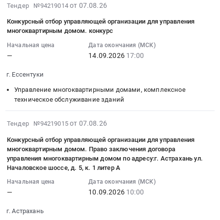
организации
МОУ
2026-
от 07.08.26
2026г
Тендер №94219014
отбор
для
Гимназия
08-
at
управляющей
Конкурсный отбор управляющей организации для управления
управления
Новое
07
г.
организации
многоквартирным домом. конкурс
многоквартирным
поколение
16:01:59
Электросталь,
для
домом
Начальная цена
Дата окончания (МСК)
корпус
:
Московская
управления
Тендер
—
14.09.2026
17:00
5,6,7
2026-
область
многоквартирным
на
г.
09-
,
домом.
г. Ессентуки
конкурсный
Электросталь
14
Russia,
открытый
отбор
Московской
Управление многоквартирными домами, комплексное
17:00:00
RU
конкурс
управляющей
техническое обслуживание зданий
области
:
Московская
по
организации
ноябрь,
Тендер
область
отбору
для
2026-
декабрь
на
от 07.08.26
Тендер №94219015
Управление
управляющей
управления
08-
2026г
конкурсный
многоквартирными
организации
Конкурсный отбор управляющей организации для управления
многоквартирным
07
at
отбор
домами,
для
многоквартирным домом. Право заключения договора
домом.
16:01:59
г.
управляющей
комплексное
управления многоквартирным домом по адресу:г. Астрахань ул.
управления
Открытый
:
Электросталь,
организации
техническое
Началовское шоссе, д. 5, к. 1 литер А
многоквартирными
конкурс
2026-
Московская
для
обслуживание
домами
Начальная цена
Дата окончания (МСК)
по
09-
область
управления
зданий
Тендер
—
10.09.2026
10:00
отбору
10
,
многоквартирным
Предмет
на
управляющей
10:00:00
Russia,
домом.
тендера:
г. Астрахань
конкурсный
организации
:
RU