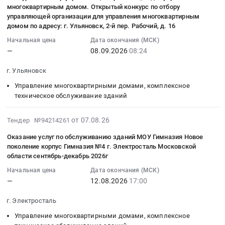
зданий
07
ПРОВЕДЕНИЕ
141.
домом.
организации
многоквартирным домом. Открытый конкурс по отбору
конкурс
управления
Красногвардейский
Предмет
14:01:30
ОТКРЫТОГО
Цена:
ПРОВЕДЕНИЕ
для
управляющей организации для управления многоквартирным
по
многоквартирным
пер.,
тендера:
:
КОНКУРСАПО
0
домом по адресу: г. Ульяновск, 2-й пер. Рабочий, д. 16
ОТКРЫТОГО
управления
отбору
домом
д.9,
Конкурсный
2026-
ОТБОРУ
руб.
КОНКУРСАПО
многоквартирным
управляющей
Начальная цена
Дата окончания (МСК)
Тендер
стр.1
отбор
09-
УПРАВЛЯЮЩЕЙ
ОТБОРУ
домом.
—
08.09.2026
08:24
организации
на
в
управляющей
08
ОРГАНИЗАЦИИ
УПРАВЛЯЮЩЕЙ
Открытый
для
конкурсный
2026
организации
08:24:00
ДЛЯ
ОРГАНИЗАЦИИ
г. Ульяновск
конкурс
управления
отбор
году.
для
:
УПРАВЛЕНИЯ
ДЛЯ
по
многоквартирными
Управление многоквартирными домами, комплексное
управляющей
Цена:
управления
Тендер
МНОГОКВАРТИРНЫМ
УПРАВЛЕНИЯ
отбору
домами,
техническое обслуживание зданий
организации
287420
многоквартирным
на
ДОМОМ
МНОГОКВАРТИРНЫМ
управляющей
расположенными
для
руб.
домом.
конкурсный
at
ДОМОМ.
организации
по
2026-
управления
от 07.08.26
Тендер №94214261
открытый
отбор
Шелеховский
Цена:
для
адресам:
08-
многоквартирным
конкурс
управляющей
район,
0
Оказание услуг по обслуживанию зданий МОУ Гимназия Новое
управления
г.
07
домом.
по
организации
село
поколение корпус Гимназия №4 г. Электросталь Московской
руб.
многоквартирным
Красноярск,
13:58:24
Объявление
отбору
для
области сентябрь-декабрь 2026г
Баклаши,
домом
ул.
:
открытого
управляющей
управления
Иркутская
по
Начальная цена
Дата окончания (МСК)
Лесная
2026-
конкурса
организации
многоквартирным
область
—
12.08.2026
17:00
адресу:
д.
08-
по
для
домом.
,
г.
111а,
12
отбору
управления
Открытый
Russia,
г. Электросталь
Ульяновск,
ул.
17:00:00
управляющей
многоквартирным
конкурс
RU
ул.
Управление многоквартирными домами, комплексное
Лесная
:
организации
домом.
по
Иркутская