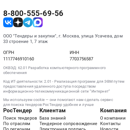
область
Конкурс
область
,
на
Управление
8-800-555-69-56
Russia,
право
многоквартирными
RU
заключения
домами,
Вологодская
договора
комплексное
область
управления
ООО "Тендеры и закупки", г. Москва, улица Усачева, дом
техническое
Управление
многоквартирным
33 строение 1, 7 этаж
обслуживание
многоквартирными
домом
зданий
ОГРН
ИНН
домами,
№
Предмет
1117746910160
7703756587
комплексное
16
тендера:
техническое
по
ОКВЭД: 62.01 Разработка компьютерного программного
Конкурсный
обслуживание
улице
обеспечения
отбор
зданий
Кирова
управляющей
Код ИТ-деятельности: 2.01 - Реализация программ для ЭВМ путем
Предмет
в
предоставления удаленного доступа посредством
организации
тендера:
информационно-телекоммуникационной сети “Интернет”
городе
для
Конкурсный
Кировске
Мы используем cookie — они помогают нам сделать сервис
управления
отбор
Мурманской
для поиска тендеров РосТендер удобнее и лучше
многоквартирным
РосТендер
Клиентам
Компания
управляющей
области
домом.
организации
at
Поиск тендеров
База знаний
О компании
ПРОВЕДЕНИЕ
для
По отраслям
Тендерное сопровождение
Контакты
г.
ОТКРЫТОГО
По регионам
Электронная подпись
Новости
управления