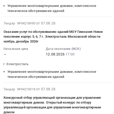
17:00:00
Управление многоквартирными домами, комплексное
:
техническое обслуживание зданий
Тендер
на
2026-
от 07.08.26
Тендер №94218990
оказание
08-
услуг
Оказание услуг по обслуживанию зданий МОУ Гимназия Новое
07
по
поколение корпус 5, 6, 7 г. Электросталь Московской области
16:02:00
обслуживанию
ноябрь, декабрь 2026г
:
зданий
Начальная цена
Дата окончания (МСК)
2026-
МОУ
—
12.08.2026
17:00
08-
Гимназия
12
Новое
г. Электросталь
17:00:00
поколение
Управление многоквартирными домами, комплексное
:
корпус
техническое обслуживание зданий
Тендер
3,4,8
на
г.
2026-
от 07.08.26
Тендер №94219018
оказание
Электросталь
08-
услуг
Московской
Конкурсный отбор управляющей организации для управления
07
по
области
многоквартирным домом. Открытый конкурс по отбору
16:01:59
обслуживанию
управляющей организации для управления многоквартирным
ноябрь,
:
зданий
домом
декабрь