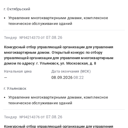
г.
08
зданий
для
ПРОВЕДЕНИЕ
домом.
Russia,
Красноярск,
13:00:00
Предмет
управления
г. Октябрьский
ОТКРЫТОГО
Проведение
RU
ул.
:
тендера:
многоквартирным
КОНКУРСАПО
открытого
Иркутская
Управление многоквартирными домами, комплексное
Лесная
Тендер
Оказание
домом
ОТБОРУ
конкурса
область
техническое обслуживание зданий
д.
на
услуг
at
УПРАВЛЯЮЩЕЙ
по
Управление
111а,
конкурсный
по
г.
ОРГАНИЗАЦИИ
отбору
многоквартирными
2026-
от 07.08.26
Тендер №94214373
ул.
отбор
аварийно-
Саратов,
ДЛЯ
управляющей
домами,
08-
Лесная
управляющей
техническому
Саратовская
Конкурсный отбор управляющей организации для управления
УПРАВЛЕНИЯ
организации
комплексное
07
д.
организации
обслуживанию
многоквартирным домом. Открытый конкурс по отбору
область
МНОГОКВАРТИРНЫМ
для
техническое
14:01:30
113а
для
и
управляющей организации для управления многоквартирным
,
ДОМОМ
управления
обслуживание
:
Тендер
домом по адресу: г. Ульяновск, ул. Московская, д. 8
управления
подготовке
Russia,
Тендер
многоквартирным
зданий
2026-
на
многоквартирным
инженерных
RU
Начальная цена
Дата окончания (МСК)
на
домом,
Предмет
09-
конкурсный
домом.
сетей
—
08.09.2026
08:22
Саратовская
конкурсный
расположенным
тендера:
08
отбор
Объявление
ГБОУ
область
отбор
по
Конкурсный
08:22:00
управляющей
г. Ульяновск
открытого
гимназия
Управление
управляющей
адресу
отбор
:
организации
конкурса
№
многоквартирными
Управление многоквартирными домами, комплексное
организации
г.
управляющей
Тендер
для
по
116
домами,
техническое обслуживание зданий
для
Клинцы,
организации
на
управления
отбору
Приморского
комплексное
управления
ул.
для
конкурсный
многоквартирным
управляющей
района
техническое
2026-
многоквартирным
от 07.08.26
Тендер №94214376
Калинина
управления
отбор
домом.
организации
по
обслуживание
08-
домом.
д.
многоквартирным
управляющей
Открытый
Конкурсный отбор управляющей организации для управления
для
адресу: