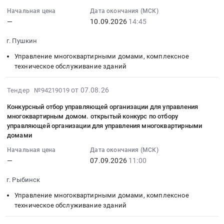
2026-
МОУ
2026г
Начальная цена
Дата окончания (МСК)
09-
Гимназия
Тендер
—
10.09.2026
14:45
10
Новое
на
14:45:00
поколение
г. Пушкин
оказание
:
корпус
услуг
Управление многоквартирными домами, комплексное
Тендер
5,6,7
по
техническое обслуживание зданий
на
г.
обслуживанию
конкурсный
Электросталь
зданий
2026-
от 07.08.26
Тендер №94219019
отбор
Московской
МОУ
08-
управляющей
области
Конкурсный отбор управляющей организации для управления
Гимназия
07
организации
многоквартирным домом. открытый конкурс по отбору
ноябрь,
Новое
16:01:59
для
управляющей организации для управления многоквартирными
декабрь
поколение
:
домами
управления
2026г
корпус
2026-
многоквартирным
Тендер
Начальная цена
Дата окончания (МСК)
3,4,8
09-
домом.
—
07.09.2026
11:00
на
г.
07
Открытый
оказание
Электросталь
11:00:00
г. Рыбинск
конкурс
услуг
Московской
:
по
по
Управление многоквартирными домами, комплексное
области
Тендер
отбору
обслуживанию
техническое обслуживание зданий
ноябрь,
на
управляющей
зданий
декабрь
конкурсный