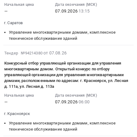
многоквартирными
2026-
управляющей
многоквартирным
0
многоквартирным
ИНЖЕНЕРНЫХ
Начальная цена
Дата окончания (МСК)
аварийно-
домами,
09-
организации
домом.
руб.
домом.
—
07.09.2026
13:15
КОММУНИКАЦИЙ
техническому
комплексное
07
для
ПРОВЕДЕНИЕ
Заключение
В
обслуживанию
техническое
13:15:00
управления
г. Саратов
ОТКРЫТОГО
договора
ЗДАНИЯХ
и
обслуживание
:
многоквартирным
КОНКУРСАПО
по
ОБРАЗОВАТЕЛЬНЫХ
Управление многоквартирными домами, комплексное
подготовке
зданий
Тендер
домом,
ОТБОРУ
управлению
ОРГАНИЗАЦИЙ
техническое обслуживание зданий
инженерных
Предмет
на
расположенным
УПРАВЛЯЮЩЕЙ
многоквартирными
at
сетей
тендера:
конкурсный
по
ОРГАНИЗАЦИИ
домами.
г.
2026-
от 07.08.26
ГБОУ
Тендер №94214380
Конкурсный
отбор
адресу
ДЛЯ
Цена:
Москва,
08-
гимназия
отбор
управляющей
г.
Конкурсный отбор управляющей организации для управления
УПРАВЛЕНИЯ
0
Москва
07
№
управляющей
организации
многоквартирным домом. Открытый конкурс по отбору
Клинцы,
МНОГОКВАРТИРНЫМ
руб.
город
14:01:31
116
организации
для
управляющей организации для управления многоквартирными
ул.
ДОМОМ
,
:
Приморского
для
домами, расположенными по адресам: г. Красноярск, ул. Лесная
управления
Калинина
Тендер
Russia,
2026-
д. 111а, ул. Лесная д. 113а
района
управления
многоквартирным
д.
на
RU
09-
по
многоквартирным
домом.
Начальная цена
Дата окончания (МСК)
141
конкурсный
Москва
07
адресу:
домом.
открытый
—
07.09.2026
06:00
at
отбор
город
06:00:00
Красногвардейский
Открытый
конкурс
г.
управляющей
Управление
:
пер.,
г. Красноярск
конкурс
по
Клинцы,
организации
многоквартирными
Тендер
д.9,
по
отбору
Управление многоквартирными домами, комплексное
Брянская
для
домами,
на
стр.1
отбору
управляющей
техническое обслуживание зданий
область
управления
комплексное
конкурсный
в
управляющей
организации