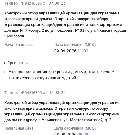
организации
показателей
году
2026-
по
от 07.08.26
Тендер №94216596
отбор
ДПО
для
в
Тендер
08-
обслуживанию
управляющей
Техническая
Конкурсный отбор управляющей организации для управления
управления
ФГБОУ
на
07
зданий
организации
академия
многоквартирным домом. Открытый конкурс по отбору
многоквартирным
ВО
комплексное
15:01:32
МОУ
для
управляющих организаций для управления многоквартирными
Росатома.
домом
"Санкт-
техническое
:
Гимназия
домами № 7 корпус 2 по ул. Кедрова , № 32 по ул. Чкалова города
управления
Цена:
по
Петербургский
обслуживание
2026-
Новое
Ярославля
многоквартирным
0
адресу:
государственный
зданий,
09-
поколение
домом.
руб.
Начальная цена
Дата окончания (МСК)
г.
педиатрический
сооружений,
09
корпус
Открытый
—
09.09.2026
11:00
Ульяновск,
медицинский
систем
11:00:00
3,4,8
конкурс
ул.
университет"
инженерно-
:
г.
г. Ярославль
по
Мостостроителей,
Министерства
технического
Тендер
Электросталь
отбору
Управление многоквартирными домами, комплексное
д.
здравоохранения
обеспечения
на
Московской
управляющей
техническое обслуживание зданий
9
Российской
с
конкурсный
области
организации
Тендер
Федерации
выполнением
отбор
сентябрь,
на
2026-
от 07.08.26
Тендер №94216599
на
в
комплекса
управляющей
октябрь
право
08-
конкурсный
2026-
мероприятий
организации
2026г..
Конкурсный отбор управляющей организации для управления
заключения
07
отбор
2027
направленных
для
Цена:
многоквартирным домом. Открытый конкурс по отбору
договора
15:01:32
управляющей
году
на
управляющей организации для управления многоквартирным
управления
0
управления
:
организации
Тендер
домом по адресу: г. Ульяновск, ул. Мостостроителей, д. 2
восстановление
многоквартирным
руб.
многоквартирным
2026-
для
на
и
домом.
Начальная цена
Дата окончания (МСК)
домом
09-
управления
комплексное
устранение
Открытый
—
08.09.2026
08:28