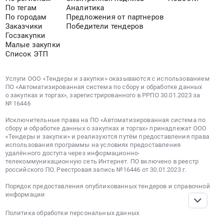
Кировск,
КОНКУРСА
По тегам
Аналитика
многоквартирным
Мурманская
ПО
По городам
Предложения от партнеров
домом.
область
ОТБОРУ
Заказчики
Победители тендеров
Открытый
,
Госзакупки
УПРАВЛЯЮЩЕЙ
конкурс
Russia,
Малые закупки
ОРГАНИЗАЦИИ
по
RU
Список ЭТП
ДЛЯУПРАВЛЕНИЯ
отбору
Мурманская
МНОГОКВАРТИРНЫМ
управляющей
область
ДОМОМ.
Услуги ООО «Тендеры и закупки» оказываются с использованием
организации
Управление
ПО «Автоматизированная система по сбору и обработке данных
Цена:
для
о закупках и торгах», зарегистрированного в РРПО 30.01.2023 за
многоквартирными
0
№ 16446
управления
домами,
руб.
многоквартирного
комплексное
Исключительные права на ПО «Автоматизированная система по
дома,
сбору и обработке данных о закупках и торгах» принадлежат ООО
техническое
«Тендеры и закупки» и реализуются путём предоставления права
расположенного
обслуживание
использования программы на условиях предоставления
по
зданий
удалённого доступа через информационно-
адресу:
Предмет
телекоммуникационную сеть Интернет. ПО включено в реестр
Вологодская
российского ПО. Реестровая запись №16446 от 30.01.2023 г.
тендера:
область,
Конкурсный
Порядок предоставления опубликованных тендеров и справочной
город
отбор
информации
Череповец,
управляющей
ул.
Политика обработки персональных данных
организации