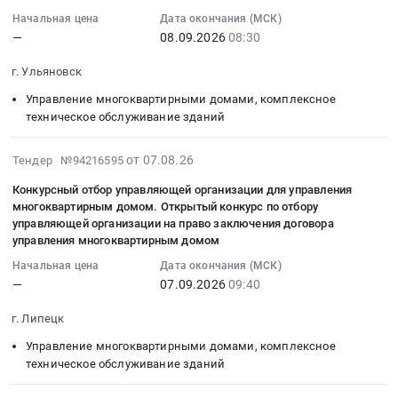
Цена:
зданий
2026г..
2026-
выполнением
поддержания
г.
многоквартирным
Начальная цена
Дата окончания (МСК)
0
Предмет
Цена:
09-
комплекса
их
Электросталь,
домом
—
08.09.2026
08:30
руб.
тендера:
0
08
мероприятий
эксплуатационных
Московская
№
Оказание
руб.
08:30:00
направленных
показателей
область
г. Ульяновск
7а
услуг
:
на
в
,
по
Управление многоквартирными домами, комплексное
по
Тендер
восстановление
ФГБОУ
Russia,
улице
техническое обслуживание зданий
комплексному
на
и
ВО
RU
Комсомольская
обслуживанию
конкурсный
устранение
"Санкт-
Московская
в
2026-
инженерных
от 07.08.26
Тендер №94216595
отбор
неисправностей
Петербургский
область
городе
08-
систем
управляющей
элементов
государственный
Управление
Кировске
Конкурсный отбор управляющей организации для управления
07
(в
организации
зданий,
педиатрический
многоквартирным домом. Открытый конкурс по отбору
многоквартирными
Мурманской
15:01:32
т.ч.
для
сооружений,
управляющей организации на право заключения договора
медицинский
домами,
области.
:
инженерных
управления многоквартирным домом
управления
систем,
университет"
комплексное
Цена:
2026-
сетей
многоквартирным
инженерного
Министерства
Начальная цена
Дата окончания (МСК)
техническое
0
09-
и
домом.
оборудования,
здравоохранения
—
07.09.2026
09:40
обслуживание
руб.
07
оборудования)
Открытый
в
Российской
зданий
09:40:00
гостиницы
г. Липецк
конкурс
целях
Федерации
Предмет
:
Орбиталь
по
поддержания
в
тендера:
Управление многоквартирными домами, комплексное
Тендер
Нововоронежского
отбору
их
2026-
техническое обслуживание зданий
Оказание
на
филиала
управляющей
эксплуатационных
2027
услуг
конкурсный
АНО