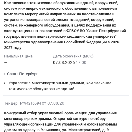
Тендер
домами,
многоквартирными
многоквартирным
Комплексное техническое обслуживание зданий, сооружений,
ДПО
зданий
07
технического
на
комплексное
домами,
систем инженерно-технического обеспечения с выполнением
домом.
Техническая
Предмет
15:04:49
обеспечения
оказание
техническое
комплексное
комплекса мероприятий направленных на восстановление и
Право
академия
тендера:
:
с
услуг
устранение неисправностей элементов зданий, сооружений,
обслуживание
техническое
заключения
Росатома
Оказание
2026-
выполнением
систем, инженерного оборудования, в целях поддержания их
по
зданий
обслуживание
договора
at
услуг
08-
эксплуатационных показателей в ФГБОУ ВО "Санкт-Петербургский
комплекса
обслуживанию
Предмет
зданий
управления
г.
государственный педиатрический медицинский университет"
по
07
мероприятий
зданий
тендера:
Предмет
многоквартирным
Нововоронеж,
Министерства здравоохранения Российской Федерации в 2026-
обслуживанию
17:00:00
направленных
МОУ
Конкурсный
тендера:
2027 году
домом
Воронежская
зданий
:
на
Гимназия
отбор
Техническое
по
область
МОУ
Начальная цена
Дата окончания (МСК)
Тендер
восстановление
Новое
управляющей
обслуживание
адресу:г.
,
—
07.08.2026
17:00
Гимназия
на
и
поколение
организации
и
Астрахань
Russia,
Новое
комплексное
устранение
корпус
для
текущий
г. Санкт-Петербург
ул.
RU
поколение
техническое
неисправностей
3,4,8
управления
ремонт
Началовское
Воронежская
корпус
обслуживание
Управление многоквартирными домами, комплексное
элементов
г.
многоквартирным
комплекса
шоссе,
область
5,6,7
техническое обслуживание зданий
зданий,
зданий,
Электросталь
домом.
инженерных
д.
Управление
г.
сооружений,
сооружений,
Московской
Конкурс
коммуникаций.
5,
многоквартирными
Электросталь
2026-
систем
систем,
от 07.08.26
Тендер №94216594
области
на
Цена:
к.
домами,
Московской
08-
инженерно-
инженерного
сентябрь,
право
26566
1
Конкурсный отбор управляющей организации для управления
комплексное
области
07
технического
оборудования,
октябрь
заключения
руб.
многоквартирным домом. Открытый конкурс по отбору
литер
техническое
сентябрь,
15:01:32
обеспечения
в
2026г.
договора
управляющей организации для управления многоквартирным
А.
обслуживание
октябрь
:
с
целях
домом по адресу: г. Ульяновск, ул. Мостостроителей, д. 9
at
управления