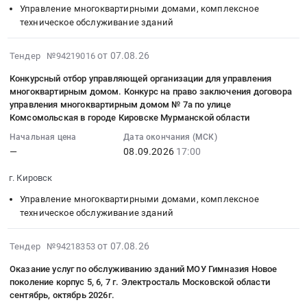
конкурс
Оказание
отбор
Управление многоквартирными домами, комплексное
для
Тендер
Московская
Тендер
услуг
управляющей
техническое обслуживание зданий
управления
на
область
на
по
организации
многоквартирным
конкурсный
Управление
конкурсный
обслуживанию
для
2026-
от 07.08.26
домом
Тендер №94219016
отбор
многоквартирными
отбор
зданий
управления
08-
at
управляющей
домами,
управляющей
МОУ
Конкурсный отбор управляющей организации для управления
многоквартирным
07
г.
организации
комплексное
организации
многоквартирным домом. Конкурс на право заключения договора
Гимназия
домом.
16:01:59
Пушкин,
для
техническое
управления многоквартирным домом № 7а по улице
для
Новое
открытый
:
Санкт-
Комсомольская в городе Кировске Мурманской области
управления
обслуживание
управления
поколение
конкурс
2026-
Петербург
многоквартирным
зданий
многоквартирным
корпус
Начальная цена
Дата окончания (МСК)
по
09-
город
домом.
Предмет
домом.
—
08.09.2026
17:00
3,4,8
отбору
08
,
Право
тендера:
конкурс
г.
управляющей
17:00:00
Russia,
г. Кировск
заключения
Оказание
at
Электросталь
организации
:
RU
договора
услуг
г.
Московской
Управление многоквартирными домами, комплексное
для
Тендер
Санкт-
управления
по
Ессентуки,
области
техническое обслуживание зданий
управления
на
Петербург
многоквартирным
обслуживанию
Ставропольский
ноябрь,
многоквартирными
конкурсный
город
домом
зданий
край
декабрь
2026-
от 07.08.26
домами
Тендер №94218353
отбор
Управление
по
МОУ
,
2026г.
08-
at
управляющей
многоквартирными
Оказание услуг по обслуживанию зданий МОУ Гимназия Новое
адресу:г.
Гимназия
Russia,
Цена:
07
г.
организации
домами,
поколение корпус 5, 6, 7 г. Электросталь Московской области
Астрахань
Новое
RU
0
15:45:27
Рыбинск,
для
сентябрь, октябрь 2026г.
комплексное
ул.
поколение
Ставропольский
руб.
: