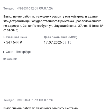
поставка
стирки
В
систем
2026-
от 09.07.26
текстиля
Тендер №93631092
Тендер
тросовых
07-
для
на
подвесов
Выполнение работ по текущему ремонту мягкой кровли здания
22
нужд
выполнение
Фондохранилище Государственного Эрмитажа , расположенного
для
15:18:28
Государственного
работ
по адресу: г. Санкт-Петербург, ул. Заусадебная д. 37 лит. В (инв. №
постоянных
:
Эрмитажа
01010045)
по
экспозиций
2026-
at
разработке
Государственного
Начальная цена
Дата окончания (МСК)
07-
г.
проектно-
7 547 644 ₽
17.07.2026
09:15
Эрмитажа
17
Санкт-
сметной
Тендер
09:15:00
Петербург,
документации
г. Санкт-Петербург
на
:
Санкт-
на
изготовление
Заказчик
Тендер
Петербург
текущий
░░░░░░░░░░░░░░░░░░░░░░
и
на
город
ремонт
░░░░░░░░░░░░░░░░░░░░░░░░░░░░░░
поставка
выполнение
░░░░░░░░░░░░░░░░░░
░░░░░░░░░░░░░░░░░░░░
,
системы
систем
░░░░░░░░░░░░░░░░
работ
Russia,
обнаружения
тросовых
░░░░░░░░░░░░░░░░░░░░░░░░░░░░░░░
по
RU
протечек
░░░░░░░░░░░░░░░
подвесов
текущему
Санкт-
в
для
ремонту
Петербург
составе
постоянных
мягкой
2026-
город
от 03.07.26
системы
Тендер №93509451
экспозиций
кровли
07-
Хозяйственные
автоматического
Государственного
Выполнение работ по текущему ремонту системы