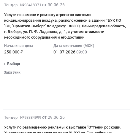
Заусадебная
,
2026-
зданий,
от 30.06.26
Тендер №93418371
за
продукция-
д.
Russia,
06-
внутридомовых
растениями
изделия
Услуги по замене и ремонту агрегатов системы
37
RU
30
сетей
для
народных
кондиционирования воздуха, расположенной в здании ГБУК ЛО
лит.
Санкт-
08:23:03
Предмет
нужд
промыслов)
"ВЦ "Эрмитаж-Выборг" по адресу: 188800, Ленинградская область,
В
Петербург
:
тендера:
Государственного
г. Выборг, ул. П. Ф. Ладанова, д. 1, с учетом стоимости
Тендер
(инв.
город
2026-
Выполнение
необходимого оборудования и его доставки
Эрмитажа
на
№
Проектирование,
07-
работ
at
поставку
Начальная цена
Дата окончания (МСК)
01010045)
монтаж
01
по
г.
товара
250 000 ₽
01.07.2026
09:00
at
и
09:00:00
разработке
Санкт-
(сувенирная
г.
обслуживание
:
проектно-
г. Выборг
Петербург,
продукция-
Санкт-
сигнализации,
Тендер
сметной
Санкт-
изделия
Заказчик
Петербург,
пожароохранных,
на
документации
Петербург
народных
░░░░░░░░░░░░░░░░░░░░░░░░░░░░░░
Санкт-
контрольно-
услуги
на
░░░░░░░░░░░░░░░░░░
░░░░░░░░░░░░░░░░░░░░
город
промыслов)
Петербург
пропускных
░░░░░░░░░░░░░░░░
░░░░░░░░░░░░░░░░░░░░░░░░░░
по
текущий
,
at
город
░░░░░░░░░░░░░░
░░░░░░░░░░░░░░░░░░░░░░░
систем
замене
ремонт
Russia,
г.
░░░░░░░░░░
░░░░░░░░░░░░░░░░░░░░░░░░░░░░░
,
и
и
системы
RU
Выборг,
Russia,
оборудования
ремонту
обнаружения
Санкт-
Ленинградская
RU
Предмет
агрегатов
протечек
2026-
Петербург
область
от 29.06.26
Тендер №93384999
Санкт-
тендера:
системы
в
06-
город
,
Петербург
Выполнение
Услуги по размещению рекламы к выставке "Оттенки роскоши.
кондиционирования
составе
29
Хозяйственные
Russia,
город
Художественные изделия из кожи XI-XXI вв. " из собрания