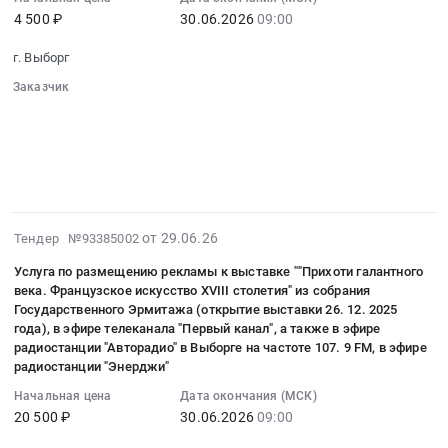
кожи
Цена:
06-
расположенного
4 500 ₽
30.06.2026
09:00
с
литера
XI-
36350
30
по
учетом
В.
XXI
руб.
09:00:00
адресу:
г. Выборг
стоимости
Цена:
вв."
:
г.
необходимого
0
Заказчик
из
Тендер:
Санкт-
оборудования
руб.
░░░░░░░░░░░░░░░░░░░░░░░░░░░░░░
собрания
Услуга
Петербург,
░░░░░░░░░░░░░░░░░░
░░░░░░░░░░░░░░░░░░░░
и
Государственного
по
░░░░░░░░░░░░░░░░
░░░░░░░░░░░░░░░░░░░░░░░░░░
ул.
его
Эрмитажа
░░░░░░░░░░░░░░
░░░░░░░░░░░░░░░░░░░░░░░
разработке
Заусадебная
доставки
░░░░░░░░░░
░░░░░░░░░░░░░░░░░░░░░░░░░░░░░
(открытие
и
д.
Тендер
выставки
производству
37
на
25.09.2026
видеопродукции
лит.
2026-
от 29.06.26
услуги
Тендер №93385002
года)
к
В
06-
по
в
выставке
Услуга по размещению рекламы к выставке ""Прихоти галантного
(инв.
29
замене
эфире
века. Французское искусство XVIII столетия" из собрания
Оттенки
№
08:28:02
и
телеканала
Государственного Эрмитажа (открытие выставки 26. 12. 2025
роскоши.
01010045).
:
ремонту
года), в эфире телеканала "Первый канал", а также в эфире
"Выборгская
Художественные
Цена:
2026-
радиостанции "Авторадио" в Выборге на частоте 107. 9 FM, в эфире
агрегатов
муниципальная
изделия
7547644
06-
радиостанции "Энерджи"
системы
телекомпания",
из
руб.
30
кондиционирования
Начальная цена
Дата окончания (МСК)
на
кожи
09:00:00
воздуха,
20 500 ₽
30.06.2026
09:00
сайте
XI-
:
расположенной
www.vyborg.tv
XXI