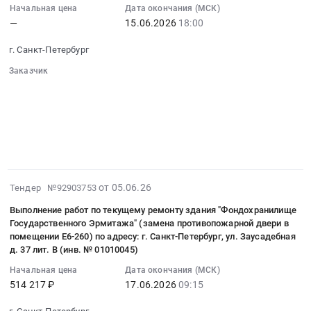
2026-
Russia,
нужд
Начальная цена
Дата окончания (МСК)
596001
0
06-
RU
—
15.06.2026
18:00
Государственного
руб.
руб.
15
Санкт-
Эрмитажа
18:00:00
Петербург
г. Санкт-Петербург
Тендер
:
город
на
Заказчик
Тендер
Строительные
░░░░░░░░░░░░░░░░░░░░░░
маску
на
материалы
░░░░░░░░░░░░░░░░░░░░░░░░░░░░░░
для
оказание
░░░░░░░░░░░░░░░░░░
░░░░░░░░░░░░░░░░░░░░
Предмет
VR-
░░░░░░░░░░░░░░░░
услуг
тендера:
шлема
░░░░░░░░░░░░░░░░░░░░░░░░░░░░░░░
по
Поставка
░░░░░░░░░░░░░░░
Pico
лицензионному
теплоизоляционных
4
обслуживанию
материалов
/
и
2026-
для
от 05.06.26
Тендер №92903753
ULTRA
авторизованному
06-
нужд
для
Выполнение работ по текущему ремонту здания "Фондохранилище
сопровождению
20
Государственного
нужд
Государственного Эрмитажа" (замена противопожарной двери в
комплексной
03:24:07
Эрмитажа.
помещении Е6-260) по адресу: г. Санкт-Петербург, ул. Заусадебная
Государственного
информационной
:
Цена:
д. 37 лит. В (инв. № 01010045)
Эрмитажа
системы
2026-
0
at
Начальная цена
Дата окончания (МСК)
финансово-
06-
руб.
г.
514 217 ₽
17.06.2026
09:15
хозяйственной
17
Санкт-
деятельности
09:15:00