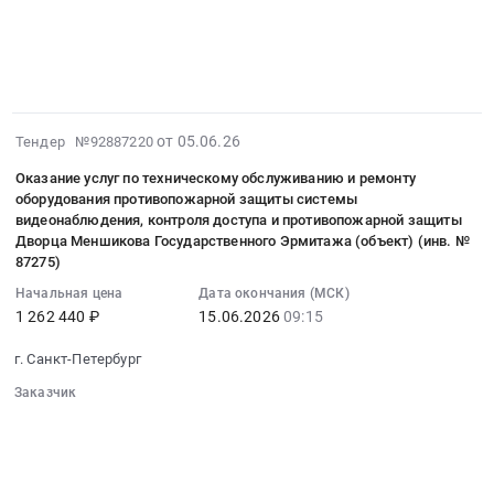
в
адресу:
выполнение
░░░░░░░░░░░░░░░░░░
░░░░░░░░░░░░░░░░░░░░
обслуживание
ФГБУК
г.
░░░░░░░░░░░░░░░░
работ
Предмет
░░░░░░░░░░░░░░░░░░░░░░░░░░░░░░░
Государственный
Санкт-
по
тендера:
░░░░░░░░░░░░░░░
Эрмитаж
Петербург,
текущему
Маска
at
ул.
ремонту
для
г.
Заусадебная
здания
2026-
от 05.06.26
VR-
Тендер №92887220
Санкт-
д.
"Фондохранилище
06-
шлема
Петербург,
Оказание услуг по техническому обслуживанию и ремонту
37
Государственного
19
Pico
оборудования противопожарной защиты системы
Санкт-
лит.
Эрмитажа"
13:00:10
4
видеонаблюдения, контроля доступа и противопожарной защиты
Петербург
В
(замена
:
/
Дворца Меншикова Государственного Эрмитажа (объект) (инв. №
город
(инв.
наружных
2026-
87275)
ULTRA
,
№
алюминиевых
06-
для
Начальная цена
Дата окончания (МСК)
Russia,
01010045)
дверей),
15
нужд
1 262 440 ₽
15.06.2026
09:15
RU
Тендер
расположенного
09:15:00
Государственного
Санкт-
на
по
:
Эрмитажа.
г. Санкт-Петербург
Петербург
выполнение
адресу:
Тендер
Цена:
Заказчик
город
работ
г.
на
0
░░░░░░░░░░░░░░░░░░░░░░
Программное
по
Санкт-
оказание
руб.
░░░░░░░░░░░░░░░░░░░░░░░░░░░░░░
обеспечение
текущему
Петербург,
░░░░░░░░░░░░░░░░░░
░░░░░░░░░░░░░░░░░░░░
услуг
(юридическое,
ремонту
░░░░░░░░░░░░░░░░
Заусадебная
по
░░░░░░░░░░░░░░░░░░░░░░░░░░░░░░░
бухгалтерское,