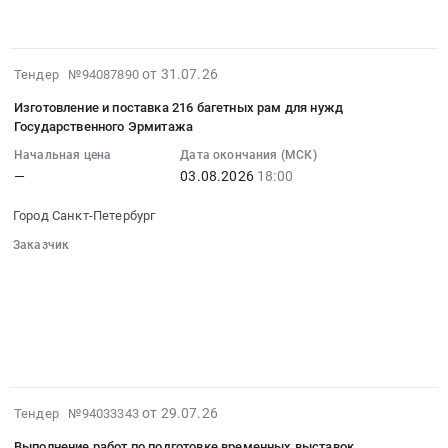
░░░░░░░░░░░░░░░
материалов
для
экскурсий
2026-
от 31.07.26
Тендер №94087890
сектора
07-
интерактивных
Изготовление и поставка 216 багетных рам для нужд
31
Государственного Эрмитажа
программ
18:16:44
НПО
Начальная цена
Дата окончания (МСК)
:
для
—
03.08.2026
18:00
2026-
нужд
08-
Город Санкт-Петербург
Государственного
03
Эрмитажа
Заказчик
18:00:00
Тендер
░░░░░░░░░░░░░░░░░░░░░░
:
на
░░░░░░░░░░░░░░░░░░░░░░░░░░░░░░
Тендер
░░░░░░░░░░░░░░░░░░
░░░░░░░░░░░░░░░░░░░░
поставку
на
░░░░░░░░░░░░░░░░
материалов
░░░░░░░░░░░░░░░░░░░░░░░░░░░░░░░
изготовление
для
░░░░░░░░░░░░░░░
и
экскурсий
поставка
сектора
216
2026-
от 29.07.26
интерактивных
Тендер №94033343
багетных
07-
программ
рам
Выполнение работ по подготовке временных выставок,