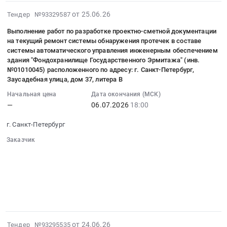
поставку
учетом
Эрмитажа
Художественные
года),
вешалок
стоимости
2026-
от 25.06.26
Тендер №93329587
(открытие
изделия
в
и
необходимого
06-
выставки
из
Выполнение работ по разработке проектно-сметной документации
эфире
ковриков
оборудования
25
25.09.2026
кожи
на текущий ремонт системы обнаружения протечек в составе
телеканала
для
и
12:09:46
года)
системы автоматического управления инженерным обеспечением
XI-
"Первый
нужд
его
:
в
здания "Фондохранилище Государственного Эрмитажа" (инв.
XXI
канал",
Государственного
доставки
2026-
№01010045) расположенного по адресу: г. Санкт-Петербург,
эфире
вв.
а
Эрмитажа
at
07-
Заусадебная улица, дом 37, литера В
телеканала
из
также
Тендер
г.
06
"Выборгская
Начальная цена
Дата окончания (МСК)
собрания
в
на
Выборг,
18:00:00
муниципальная
—
06.07.2026
18:00
Государственного
эфире
поставку
Ленинградская
:
телекомпания",
Эрмитажа
радиостанции
вешалок
область
Тендер
г. Санкт-Петербург
на
(открытие
"Авторадио"
и
,
на
сайте
Заказчик
выставки
в
ковриков
Russia,
выполнение
www.vyborg.tv
░░░░░░░░░░░░░░░░░░░░░░
25.09.2026
Выборге
для
RU
работ
░░░░░░░░░░░░░░░░░░░░░░░░░░░░░░
at
года)
на
░░░░░░░░░░░░░░░░░░
░░░░░░░░░░░░░░░░░░░░
нужд
Ленинградская
по
г.
at
░░░░░░░░░░░░░░░░
частоте
Государственного
область
разработке
Выборг,
░░░░░░░░░░░░░░░░░░░░░░░░░░░░░░░
г.
107.9
Эрмитажа
Кондиционеры
проектно-
░░░░░░░░░░░░░░░
Ленинградская
Выборг,
FM,
at
и
сметной
область
Ленинградская
в
г.
тепловое
документации
,
область
эфире
2026-
Санкт-
оборудование.
на
от 24.06.26
Тендер №93295535