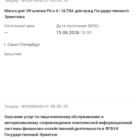
проводимой
от 09.06.26
Петербург,
Тендер №92979943
руб.
Цена:
нужд
Поставка
06-
в
Санкт-
0
Государственного
Маска для VR-шлема Pico 4 / ULTRA для нужд Государственного
сменных
09
"Выставочном
Петербург
руб.
Эрмитажа
Эрмитажа
штемпельных
21:40:22
центре
город
Тендер
подушек
Начальная цена
Дата окончания (МСК)
:
"Эрмитаж-
,
на
для
—
15.06.2026
18:00
2026-
Выборг"
Russia,
поставку
нужд
06-
Заказчику,
RU
г. Санкт-Петербург
теплоизоляционных
Государственного
15
по
Санкт-
материалов
Эрмитажа.
Заказчик
18:00:00
месту
Петербург
для
Цена:
░░░░░░░░░░░░░░░░░░░░░░
:
его
город
нужд
░░░░░░░░░░░░░░░░░░░░░░░░░░░░░░
0
Тендер
нахождения
Инструменты
░░░░░░░░░░░░░░░░░░
░░░░░░░░░░░░░░░░░░░░
Государственного
руб.
на
(далее
░░░░░░░░░░░░░░░░
Предмет
Эрмитажа
░░░░░░░░░░░░░░░░░░░░░░░░░░░░░░░
маску
по
тендера:
at
░░░░░░░░░░░░░░░
для
тексту
Поставка
г.
VR-
–
строительных
Санкт-
шлема
Каталог),
товаров
2026-
от 08.06.26
Петербург,
Тендер №92940084
Pico
тираж
для
06-
Санкт-
4
Оказание услуг по лицензионному обслуживанию и
издания
нужд
08
Петербург
авторизованному сопровождению комплексной информационной
/
300
Государственного
16:44:49
город
системы финансово-хозяйственной деятельности в ФГБУК
ULTRA
экземпляров.
Эрмитажа.
:
,
Государственный Эрмитаж
для
Цена:
Цена: