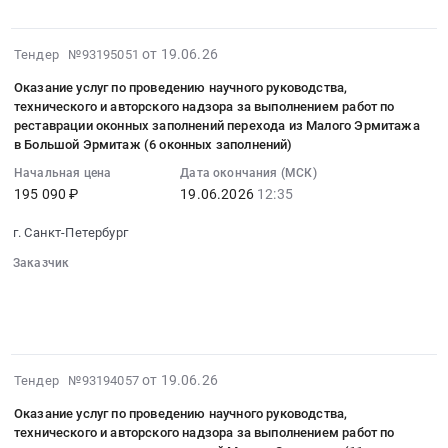
улица
издание
в
нужд
Цена:
г.
Заусадебная,
и
теле-
Государственного
2598719
Санкт-
дом
поставка
2026-
от 19.06.26
Тендер №93195051
и
Эрмитажа.
руб.
Петербург,
37,
каталог
06-
радио-
Цена:
Заусадебная
Оказание услуг по проведению научного руководства,
литера
выставки
19
эфире
40939
улица,
технического и авторского надзора за выполнением работ по
В
"Оттенки
10:42:08
Предмет
руб.
дом
реставрации оконных заполнений перехода из Малого Эрмитажа
Тендер
роскоши.
:
тендера:
в Большой Эрмитаж (6 оконных заполнений)
37,
на
Художественные
2026-
Услуга
литера
Начальная цена
Дата окончания (МСК)
выполнение
изделия
06-
по
В
195 090 ₽
19.06.2026
12:35
работ
из
19
размещению
at
по
кожи
12:35:00
рекламы
г. Санкт-Петербург
г.
текущему
XI-
:
к
Санкт-
Заказчик
ремонту
XXI
Тендер
выставке
Петербург,
░░░░░░░░░░░░░░░░░░░░░░░░░░░░░░
░░░░░░░░░░░░░░░
системы
вв."
на
""Прихоти
░░░░░░░░░░
░░░░░░░░░░░░░░░░░░░░░░░░░░░░░░░
Санкт-
газового
из
оказание
░░░░░░░░░░░░░░░
галантного
Петербург
пожаротушения
собрания
услуг
века.
город
нежилого
Государственного
по
Французское
,
2026-
здания
Эрмитажа,
от 19.06.26
проведению
Тендер №93194057
искусство
Russia,
06-
"Фондохранилище
проводимой
научного
XVIII
RU
Оказание услуг по проведению научного руководства,
19
Государственного
в
руководства,
столетия"
технического и авторского надзора за выполнением работ по
Санкт-
10:22:06
Эрмитажа"
"Выставочном
технического