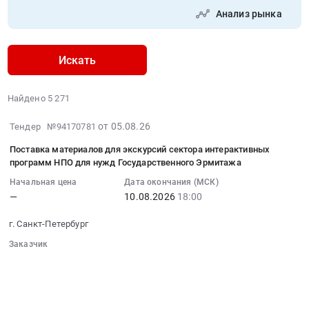
Анализ рынка
Искать
Найдено 5 271
2026-
от 05.08.26
Тендер №94170781
08-
Поставка материалов для экскурсий сектора интерактивных
05
программ НПО для нужд Государственного Эрмитажа
20:22:33
Начальная цена
Дата окончания (МСК)
:
—
10.08.2026
18:00
2026-
08-
г. Санкт-Петербург
10
Заказчик
18:00:00
░░░░░░░░░░░░░░░░░░░░░░
:
░░░░░░░░░░░░░░░░░░░░░░░░░░░░░░
Тендер
░░░░░░░░░░░░░░░░░░
░░░░░░░░░░░░░░░░░░░░
на
░░░░░░░░░░░░░░░░
░░░░░░░░░░░░░░░░░░░░░░░░░░░░░░░
поставку