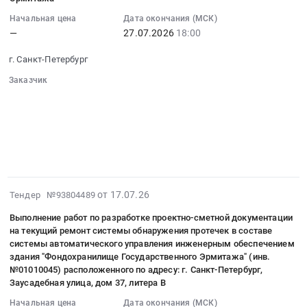
RU
нужд
14:30:23
Сувенирная
Государственного
Санкт-
Начальная цена
Дата окончания (МСК)
Государственного
:
и
Эрмитажа
Петербург
—
27.07.2026
18:00
Эрмитажа
2026-
наградная
at
город
Тендер
07-
продукция
г.
г. Санкт-Петербург
Организация
на
27
Предмет
Санкт-
выставок,
поставку
Заказчик
18:00:00
тендера:
Петербург,
конференций,
░░░░░░░░░░░░░░░░░░░░░░
теплоизоляционных
:
Изготовление
Санкт-
░░░░░░░░░░░░░░░░░░░░░░░░░░░░░░
семинаров
материалов
Тендер
и
░░░░░░░░░░░░░░░░░░
░░░░░░░░░░░░░░░░░░░░
Петербург
Предмет
для
на
поставка
░░░░░░░░░░░░░░░░
город
тендера:
нужд
░░░░░░░░░░░░░░░░░░░░░░░░░░░░░░░
поставку
231
,
░░░░░░░░░░░░░░░
Выполнение
Государственного
строительных
багетной
Russia,
работ
Эрмитажа
товаров
рамы
RU
по
at
для
для
2026-
Санкт-
от 17.07.26
Тендер №93804489
подготовке
г.
нужд
нужд
07-
Петербург
временных
Санкт-
Государственного
Государственного
Выполнение работ по разработке проектно-сметной документации
17
город
выставок,
Петербург,
на текущий ремонт системы обнаружения протечек в составе
Эрмитажа
Эрмитажа.
15:37:25
Противопожарное
постоянных
системы автоматического управления инженерным обеспечением
Санкт-
Тендер
Цена:
:
оборудование,
здания "Фондохранилище Государственного Эрмитажа" (инв.
экспозиций
Петербург
на
0
2026-
инвентарь
№01010045) расположенного по адресу: г. Санкт-Петербург,
и
город
поставку
руб.
07-
Заусадебная улица, дом 37, литера В
и
информационно-
,
строительных
24
его
Начальная цена
Дата окончания (МСК)
просветительских
Russia,