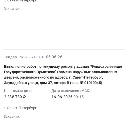
г. Санкт-Петербург
Петербург,
в
:
Санкт-
Заказчик
ФГБУК
Тендер
Петербург
░░░░░░░░░░░░░░░░░░░░░░
Государственный
на
░░░░░░░░░░░░░░░░░░░░░░░░░░░░░░
город
Эрмитаж
выполнение
░░░░░░░░░░░░░░░░░░
░░░░░░░░░░░░░░░░░░░░
,
Тендер
░░░░░░░░░░░░░░░░
работ
Russia,
░░░░░░░░░░░░░░░░░░░░░░░░░░░░░░░
на
по
░░░░░░░░░░░░░░░
RU
оказание
текущему
Санкт-
услуг
ремонту
Петербург
по
здания
2026-
от 05.06.26
Тендер №92887173
город
лицензионному
"Фондохранилище
06-
Аудио-,
Выполнение работ по текущему ремонту здания "Фондохранилище
обслуживанию
Государственного
20
Видео-,
Государственного Эрмитажа" (замена наружных алюминиевых
и
Эрмитажа"
13:08:06
Фото-
дверей), расположенного по адресу: г. Санкт-Петербург,
авторизованному
(замена
:
Заусадебная улица, дом 37, литера В (инв. № 01010045)
техника,
сопровождению
противопожарной
2026-
Оборудование
Начальная цена
Дата окончания (МСК)
комплексной
двери
06-
для
2 288 739 ₽
16.06.2026
09:15
информационной
в
16
презентаций
системы
помещении
09:15:00
и
г. Санкт-Петербург
финансово-
Е6-
:
показов.
Заказчик
хозяйственной
260)
Тендер
Монтаж
░░░░░░░░░░░░░░░░░░░░░░
деятельности
по
на
и
░░░░░░░░░░░░░░░░░░░░░░░░░░░░░░