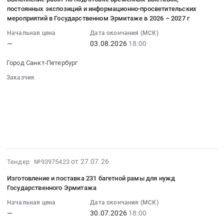
29
НПО
постоянных экспозиций и информационно-просветительских
для
18:07:33
для
мероприятий в Государственном Эрмитаже в 2026 – 2027 г
нужд
:
нужд
Государственного
Начальная цена
Дата окончания (МСК)
2026-
Государственного
Эрмитажа
—
03.08.2026
18:00
08-
Эрмитажа
Тендер
03
at
Город Санкт-Петербург
на
18:00:00
г.
изготовление
Заказчик
:
Санкт-
и
░░░░░░░░░░░░░░░░░░░░░░
Тендер
Петербург,
░░░░░░░░░░░░░░░░░░░░░░░░░░░░░░
поставка
на
Санкт-
░░░░░░░░░░░░░░░░░░
░░░░░░░░░░░░░░░░░░░░
216
выполнение
░░░░░░░░░░░░░░░░
Петербург
багетных
░░░░░░░░░░░░░░░░░░░░░░░░░░░░░░░
работ
город
░░░░░░░░░░░░░░░
рам
по
,
для
подготовке
Russia,
нужд
временных
RU
2026-
от 27.07.26
Тендер №93975423
Государственного
выставок,
Санкт-
07-
Эрмитажа
Изготовление и поставка 231 багетной рамы для нужд
постоянных
Петербург
27
at
Государственного Эрмитажа
экспозиций
город
17:49:34
Город
и
Начальная цена
Дата окончания (МСК)
Туристические
:
Санкт-
информационно-
—
30.07.2026
18:00
услуги,
2026-
Петербург,
просветительских