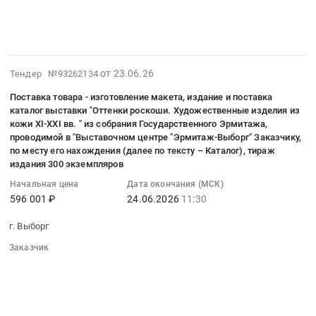
Санкт-
его
текущий
на
░░░░░░░░░░░░░░░░
по
в
город
Петербург,
доставки.
ремонт
░░░░░░░░░░░░░░░░░░░░░░░░░░░░░░░
сайте
текущему
░░░░░░░░░░░░░░░
эфире
,
Санкт-
Цена:
системы
www.vyborg.tv.
ремонту
радиостанции
Russia,
Петербург
250000
обнаружения
Цена:
системы
"Энерджи"
RU
город
руб.
протечек
8000
газового
2026-
от 23.06.26
Тендер №93262134
at
Санкт-
,
в
руб.
пожаротушения
06-
г.
Петербург
Russia,
составе
Поставка товара - изготовление макета, издание и поставка
нежилого
23
Выборг,
город
RU
системы
каталог выставки "Оттенки роскоши. Художественные изделия из
здания
11:15:03
Ленинградская
Средства
кожи XI-XXI вв. " из собрания Государственного Эрмитажа,
Санкт-
автоматического
"Фондохранилище
:
проводимой в "Выставочном центре "Эрмитаж-Выборг" Заказчику,
область
индивидуальной
Петербург
управления
Государственного
2026-
по месту его нахождения (далее по тексту – Каталог), тираж
,
защиты
город
инженерным
Эрмитажа"
06-
издания 300 экземпляров
Russia,
Предмет
Технические
обеспечением
(инв.
24
RU
Начальная цена
Дата окончания (МСК)
тендера:
газы
здания
№
11:30:00
596 001 ₽
24.06.2026
11:30
Ленинградская
Поставка
Предмет
"Фондохранилище
01010045),
:
область
товаров
тендера:
Государственного
расположенного
Тендер
г. Выборг
Услуги
для
Поставка
Эрмитажа"
по
на
теле
ухода
Заказчик
хладагентов
(инв.
адресу:
поставку
и
░░░░░░░░░░░░░░░░░░░░░░░░░░░░░░
за
для
№01010045)
г.
товара-
░░░░░░░░░░░░░░░░░░
░░░░░░░░░░░░░░░░░░░░
радиовещания,
VR-
нужд
расположенного
░░░░░░░░░░░░░░░░
░░░░░░░░░░░░░░░░░░░░░░░░░░
Санкт-
изготовление
Размещение
шлемом
Государственного
по
░░░░░░░░░░░░░░
░░░░░░░░░░░░░░░░░░░░░░░
Петербург,
макета,
материалов
для
░░░░░░░░░░
░░░░░░░░░░░░░░░░░░░░░░░░░░░░░
Эрмитажа.
адресу: