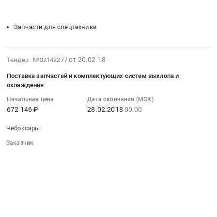
░░
░░░░░░░░░░░░░░░░░░
░░░░░░░░░░░░░░░░░░
Цена:
комплектующие
░░░░░░░░░░░░░░░░░░
░░░░░░░░░░░░░░░░░░░░
Чувашская
2058180
для
-
руб.
Запчасти для спецтехники
автобусов,
Чувашия
оснащенных
республика
ГБО
,
2018-
от 20.02.18
Тендер №32142277
Тендер:
Russia,
02-
Запчасти
RU
Поставка запчастей и комплектующих систем выхлопа и
20
и
Чувашская
охлаждения
07:00:00
комплектующие
-
Начальная цена
Дата окончания (МСК)
:
для
Чувашия
672 146 ₽
28.02.2018
00:00
2018-
автобусов,
республика
02-
оснащенных
Газ,
Чебоксары
28
ГБО
Газовый
Заказчик
00:00:00
at
конденсат
░░░░░░░░░░░░░░░░░░░░░░░░░░░░░░
:
Чебоксары,
Предмет
░░░░░░░░░░░░░░░░░░
░░░░░░░░░░░░░░░░░░░░░░
Тендер
Чувашская
тендера:
░░░░░░░░░░░░░░░░░░
░░░░░░░░░░░░░░░░░░░░
на
-
Газы
░░░░░░░░░░░░░░░░░░░░░░░░░░░░░░
поставку
Чувашия
░░░░░░░░░░░░░░░░░░░░░░░░
░░░░░░░░░░░░░░░░░░░░
нефтяные
запчастей
░░
░░░░░░░░░░░░░░░░░░
░░░░░░░░░░░░░░░░░░
республика
прочие,
и
░░░░░░░░░░░░░░░░░░
░░░░░░░░░░░░░░░░░░░░
,
не