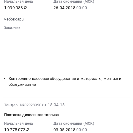
07:00:00
Начальная цена
Дата окончания (МСК)
республика
спецтехники
1 099 988 ₽
26.04.2018
00:00
:
,
Предмет
2018-
Russia,
тендера:
Чебоксары
04-
RU
Запчасти
26
Заказчик
Чувашская
и
00:00:00
░░░░░░░░░░░░░░░░░░░░░░░░░░░░░░
-
комплектующие
░░░░░░░░░░░░░░░░░░
░░░░░░░░░░░░░░░░░░░░░░
:
Чувашия
трансмиссии
░░░░░░░░░░░░░░░░░░
░░░░░░░░░░░░░░░░░░░░
Тендер
республика
для
░░░░░░░░░░░░░░░░░░░░░░░░░░░░░░
на
Автомобильные
░░░░░░░░░░░░░░░░░░░░░░░░
░░░░░░░░░░░░░░░░░░░░
автобусов.
поставку
и
░░
░░░░░░░░░░░░░░░░░░
░░░░░░░░░░░░░░░░░░
Цена:
чековой
░░░░░░░░░░░░░░░░░░
░░░░░░░░░░░░░░░░░░░░
моторные
2058180
(термоленты)
масла,
руб.
Контрольно-кассовое оборудование и материалы, монтаж и
для
смазки,
обслуживание
кассовых
технические
аппаратов
жидкости
Тендер
Предмет
2018-
от 18.04.18
Тендер №32928990
на
тендера:
04-
поставку
Масла
Поставка дизельного топлива
18
чековой
моторные.
07:00:00
Начальная цена
Дата окончания (МСК)
(термоленты)
Цена:
10 775 072 ₽
03.05.2018
00:00
:
для