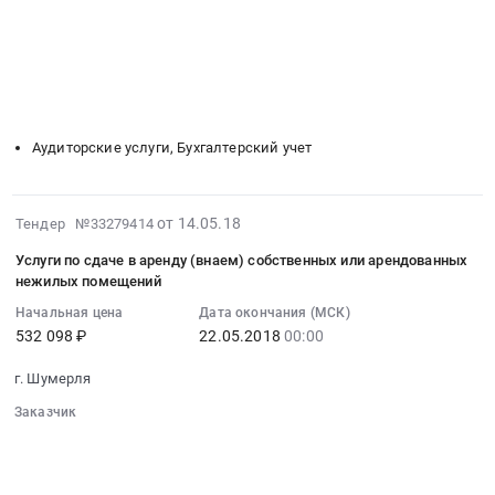
░░░░░░░░░░░░░░░░░░
░░░░░░░░░░░░░░░░░░░░░░
:
2016
автотранспортных
░░░░░░░░░░░░░░░░░░
░░░░░░░░░░░░░░░░░░░░
Тендер
год
средств
░░░░░░░░░░░░░░░░░░░░░░░░░░░░░░
на
и
at
░░░░░░░░░░░░░░░░░░░░░░░░
░░░░░░░░░░░░░░░░░░░░
услуги
2017
░░
░░░░░░░░░░░░░░░░░░
░░░░░░░░░░░░░░░░░░
г.
по
год
░░░░░░░░░░░░░░░░░░
░░░░░░░░░░░░░░░░░░░░
Чебоксары,
проведению
at
Чувашская
Аудиторские услуги, Бухгалтерский учет
финансового
г.
-
аудита
Чебоксары;
Чувашия
Тендер
г.
республика
2018-
от 14.05.18
Тендер №33279414
на
Алатырь;
,
05-
услуги
г.
Russia,
Услуги по сдаче в аренду (внаем) собственных или арендованных
14
по
Канаш;
нежилых помещений
RU
07:00:00
проведению
г.
Чувашская
Начальная цена
Дата окончания (МСК)
:
финансового
Новочебоксарск;
-
532 098 ₽
22.05.2018
00:00
2018-
аудита
г.
Чувашия
05-
at
Шумерля;
республика
г. Шумерля
22
г.
Урмарский
Услуги
Заказчик
00:00:00
Чебоксары,
район,
страхования
░░░░░░░░░░░░░░░░░░░░░░░░░░░░░░
:
Чувашская
поселок
Предмет
░░░░░░░░░░░░░░░░░░
░░░░░░░░░░░░░░░░░░░░░░
Тендер
-
городского
тендера:
░░░░░░░░░░░░░░░░░░
░░░░░░░░░░░░░░░░░░░░
на
Чувашия