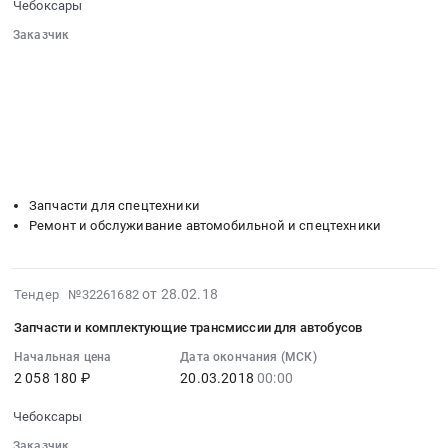
Сопровождение
Чебоксары
03-
Чувашия
Предмет
21
Заказчик
республика
тендера:
00:00:00
░░░░░░░░░░░░░░░░░░░░░░░░░░░░░░
,
Сопровождение
░░░░░░░░░░░░░░░░░░
░░░░░░░░░░░░░░░░░░░░░░
:
Russia,
справочно-
░░░░░░░░░░░░░░░░░░
░░░░░░░░░░░░░░░░░░░░
Тендер
RU
правовых
░░░░░░░░░░░░░░░░░░░░░░░░░░░░░░
на
Чувашская
░░░░░░░░░░░░░░░░░░░░░░░░
░░░░░░░░░░░░░░░░░░░░
систем.
поставку
-
░░
░░░░░░░░░░░░░░░░░░
░░░░░░░░░░░░░░░░░░
Цена:
и
░░░░░░░░░░░░░░░░░░
░░░░░░░░░░░░░░░░░░░░
Чувашия
173476
установка
республика
руб.
Запчасти для спецтехники
лобовых
Шины
Ремонт и обслуживание автомобильной и спецтехники
стекол
для
для
автомобилей
автобусов
и
2018-
от 28.02.18
Тендер №32261682
Тендер
спецтехники
02-
на
Предмет
Запчасти и комплектующие трансмиссии для автобусов
28
поставку
тендера:
07:00:00
Начальная цена
Дата окончания (МСК)
и
Шины
2 058 180 ₽
20.03.2018
00:00
:
установка
и
2018-
лобовых
покрышки.
Чебоксары
03-
стекол
Цена:
20
Заказчик