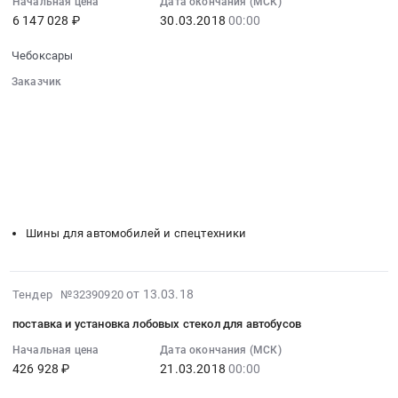
07:00:00
Начальная цена
Дата окончания (МСК)
at
Предмет
6 147 028 ₽
30.03.2018
00:00
:
Чебоксары,
тендера:
2018-
Чувашская
Поставка
Чебоксары
03-
-
лобовых
30
Заказчик
Чувашия
стекол
00:00:00
░░░░░░░░░░░░░░░░░░░░░░░░░░░░░░
республика
для
░░░░░░░░░░░░░░░░░░
░░░░░░░░░░░░░░░░░░░░░░
:
,
автобусов.
░░░░░░░░░░░░░░░░░░
░░░░░░░░░░░░░░░░░░░░
Тендер
Russia,
Цена:
░░░░░░░░░░░░░░░░░░░░░░░░░░░░░░
на
RU
░░░░░░░░░░░░░░░░░░░░░░░░
░░░░░░░░░░░░░░░░░░░░
961690
шины
Чувашская
░░
░░░░░░░░░░░░░░░░░░
░░░░░░░░░░░░░░░░░░
руб.
и
░░░░░░░░░░░░░░░░░░
░░░░░░░░░░░░░░░░░░░░
-
покрышки
Чувашия
Шины для автомобилей и спецтехники
Тендер
республика
на
Программное
шины
обеспечение
2018-
от 13.03.18
Тендер №32390920
и
(юридическое,
03-
покрышки
бухгалтерское,
поставка и установка лобовых стекол для автобусов
13
at
информационно-
07:00:00
Начальная цена
Дата окончания (МСК)
Чебоксары,
справочные
426 928 ₽
21.03.2018
00:00
:
Чувашская
системы).
2018-
-