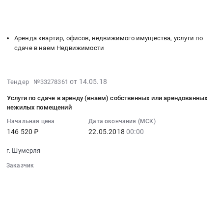
░░░░░░░░░░░░░░░░░░░░░░░░
░░░░░░░░░░░░░░░░░░░░
или
223000
Предмет
по
░░
░░░░░░░░░░░░░░░░░░
░░░░░░░░░░░░░░░░░░
арендованных
руб.
тендера:
сдаче
░░░░░░░░░░░░░░░░░░
░░░░░░░░░░░░░░░░░░░░
нежилых
Оказание
в
помещений
Аренда квартир, офисов, недвижимого имущества, услуги по
услуг
аренду
at
сдаче в наем Недвижимости
по
(внаем)
г.
проведению
собственных
Шумерля,
обязательного
или
Чувашская
2018-
от 14.05.18
Тендер №33278361
аудита
арендованных
-
05-
бухгалтерской
нежилых
Услуги по сдаче в аренду (внаем) собственных или арендованных
Чувашия
14
(финансовой)
помещений
нежилых помещений
республика
07:00:00
отчетности,
Тендер
Начальная цена
Дата окончания (МСК)
,
:
содержащую
на
146 520 ₽
22.05.2018
00:00
Russia,
2018-
сведения,
услуги
RU
05-
составляющие
по
г. Шумерля
Чувашская
22
государственную
сдаче
-
Заказчик
00:00:00
тайну
в
░░░░░░░░░░░░░░░░░░░░░░░░░░░░░░
Чувашия
:
за
аренду
░░░░░░░░░░░░░░░░░░
░░░░░░░░░░░░░░░░░░░░░░
республика
Тендер
2016
(внаем)
░░░░░░░░░░░░░░░░░░
░░░░░░░░░░░░░░░░░░░░
Аренда
на
год
собственных
░░░░░░░░░░░░░░░░░░░░░░░░░░░░░░
квартир,
услуги
и
░░░░░░░░░░░░░░░░░░░░░░░░
░░░░░░░░░░░░░░░░░░░░
или
офисов,