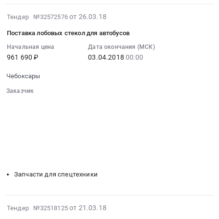
канцтоваров
бумага
2018-
от 26.03.18
Тендер №32572576
at
для
03-
Чебоксары,
полиграфии,
Поставка лобовых стекол для автобусов
26
Чувашская
картон,
07:00:00
Начальная цена
Дата окончания (МСК)
-
целлюлоза
961 690 ₽
03.04.2018
00:00
:
Чувашия
Предмет
2018-
республика
тендера:
Чебоксары
04-
,
Поставка
03
Заказчик
Russia,
бумаги
00:00:00
░░░░░░░░░░░░░░░░░░░░░░░░░░░░░░
RU
офисной.
░░░░░░░░░░░░░░░░░░
░░░░░░░░░░░░░░░░░░░░░░
:
Чувашская
Цена:
░░░░░░░░░░░░░░░░░░
░░░░░░░░░░░░░░░░░░░░
Тендер
-
322360
░░░░░░░░░░░░░░░░░░░░░░░░░░░░░░
на
Чувашия
руб.
░░░░░░░░░░░░░░░░░░░░░░░░
░░░░░░░░░░░░░░░░░░░░
поставку
республика
░░
░░░░░░░░░░░░░░░░░░
░░░░░░░░░░░░░░░░░░
лобовых
░░░░░░░░░░░░░░░░░░
░░░░░░░░░░░░░░░░░░░░
Канцелярские
стекол
принадлежности
Запчасти для спецтехники
для
Предмет
автобусов
тендера:
Тендер
Поставка
2018-
от 21.03.18
Тендер №32518125
на
канцтоваров.
03-