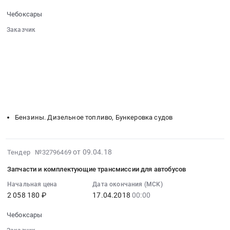
2360273
2018-
кассовых
руб.
Чебоксары
05-
аппаратов
03
Заказчик
at
00:00:00
░░░░░░░░░░░░░░░░░░░░░░░░░░░░░░
Чебоксары,
░░░░░░░░░░░░░░░░░░
░░░░░░░░░░░░░░░░░░░░░░
:
Чувашская
░░░░░░░░░░░░░░░░░░
░░░░░░░░░░░░░░░░░░░░
Тендер
-
░░░░░░░░░░░░░░░░░░░░░░░░░░░░░░
на
Чувашия
░░░░░░░░░░░░░░░░░░░░░░░░
░░░░░░░░░░░░░░░░░░░░
поставку
республика
░░
░░░░░░░░░░░░░░░░░░
░░░░░░░░░░░░░░░░░░
дизельного
░░░░░░░░░░░░░░░░░░
░░░░░░░░░░░░░░░░░░░░
,
топлива
Russia,
Бензины. Дизельное топливо, Бункеровка судов
Тендер
RU
на
Чувашская
поставку
-
2018-
от 09.04.18
Тендер №32796469
дизельного
Чувашия
04-
топлива
республика
Запчасти и комплектующие трансмиссии для автобусов
09
at
Контрольно-
07:00:00
Начальная цена
Дата окончания (МСК)
Чебоксары,
кассовое
2 058 180 ₽
17.04.2018
00:00
:
Чувашская
оборудование
2018-
-
и
Чебоксары
04-
Чувашия
материалы,