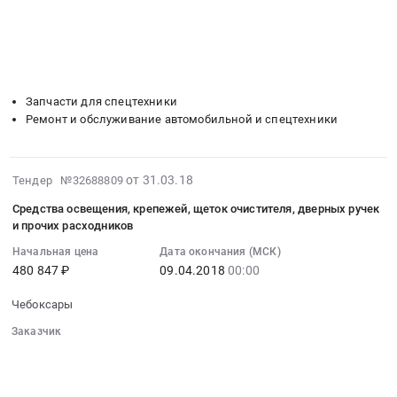
░░░░░░░░░░░░░░░░░░
░░░░░░░░░░░░░░░░░░░░
Тендер
Чувашия
░░░░░░░░░░░░░░░░░░░░░░░░░░░░░░
на
республика
░░░░░░░░░░░░░░░░░░░░░░░░
░░░░░░░░░░░░░░░░░░░░
поставку
,
░░
░░░░░░░░░░░░░░░░░░
░░░░░░░░░░░░░░░░░░
и
░░░░░░░░░░░░░░░░░░
░░░░░░░░░░░░░░░░░░░░
Russia,
установка
RU
Запчасти для спецтехники
лобовых
Чувашская
Ремонт и обслуживание автомобильной и спецтехники
стекол
-
для
Чувашия
автобусов
республика
2018-
от 31.03.18
Тендер №32688809
Тендер
Запчасти
03-
на
для
Средства освещения, крепежей, щеток очистителя, дверных ручек
31
поставку
спецтехники
и прочих расходников
07:00:00
и
Предмет
Начальная цена
Дата окончания (МСК)
:
установка
тендера:
480 847 ₽
09.04.2018
00:00
2018-
лобовых
Запчасти
04-
стекол
и
Чебоксары
09
для
комплектующие
Заказчик
00:00:00
автобусов
трансмиссии
░░░░░░░░░░░░░░░░░░░░░░░░░░░░░░
:
at
для
░░░░░░░░░░░░░░░░░░
░░░░░░░░░░░░░░░░░░░░░░
Тендер:
Чебоксары,
автобусов.
░░░░░░░░░░░░░░░░░░
░░░░░░░░░░░░░░░░░░░░
Средства