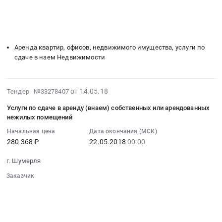
типа
░░░░░░░░░░░░░░░░░░░░░░░░░░░░░░
Услуги
услуги
республика
░░░░░░░░░░░░░░░░░░░░░░░░
░░░░░░░░░░░░░░░░░░░░
Урмары;
по
по
░░
░░░░░░░░░░░░░░░░░░
░░░░░░░░░░░░░░░░░░
,
Ядринский
страхованию
сдаче
░░░░░░░░░░░░░░░░░░
░░░░░░░░░░░░░░░░░░░░
Russia,
район,
гражданской
в
RU
деревня
ответственности
Аренда квартир, офисов, недвижимого имущества, услуги по
аренду
Чувашская
Козловка,
владельцев
сдаче в наем Недвижимости
(внаем)
-
Чувашская
автотранспортных
собственных
Чувашия
-
средств.
или
республика
Чувашия
2018-
Цена:
от 14.05.18
Тендер №33278407
арендованных
Аудиторские
республика
05-
8156341
нежилых
услуги,
Услуги по сдаче в аренду (внаем) собственных или арендованных
,
14
руб.
помещений
нежилых помещений
Бухгалтерский
Russia,
07:00:00
Тендер
учет
RU
Начальная цена
Дата окончания (МСК)
:
на
Предмет
Чувашская
280 368 ₽
22.05.2018
00:00
2018-
услуги
тендера:
-
05-
по
г. Шумерля
Услуги
Чувашия
22
сдаче
по
республика
Заказчик
00:00:00
в
проведению
Аудиторские
░░░░░░░░░░░░░░░░░░░░░░░░░░░░░░
:
аренду
финансового
░░░░░░░░░░░░░░░░░░
░░░░░░░░░░░░░░░░░░░░░░
услуги,
Тендер
(внаем)
░░░░░░░░░░░░░░░░░░
░░░░░░░░░░░░░░░░░░░░
аудита.
Бухгалтерский
на
собственных
░░░░░░░░░░░░░░░░░░░░░░░░░░░░░░
Цена:
учет
услуги