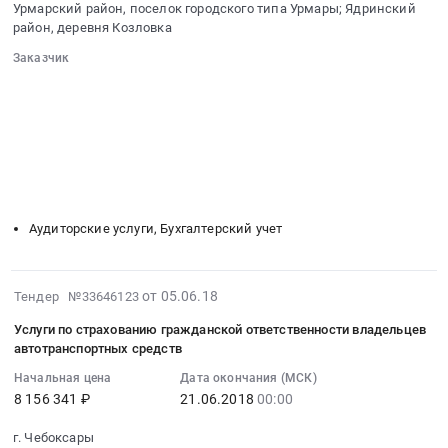
00:00:00
Урмарский район, поселок городского типа Урмары; Ядринский
:
район, деревня Козловка
Тендер
Заказчик
на
░░░░░░░░░░░░░░░░░░░░░░░░░░░░░░
оказание
░░░░░░░░░░░░░░░░░░
░░░░░░░░░░░░░░░░░░░░░░
услуг
░░░░░░░░░░░░░░░░░░
░░░░░░░░░░░░░░░░░░░░
по
░░░░░░░░░░░░░░░░░░░░░░░░░░░░░░
░░░░░░░░░░░░░░░░░░░░░░░░
░░░░░░░░░░░░░░░░░░░░
проведению
░░
░░░░░░░░░░░░░░░░░░
░░░░░░░░░░░░░░░░░░
обязательного
░░░░░░░░░░░░░░░░░░
░░░░░░░░░░░░░░░░░░░░
аудита
бухгалтерской
Аудиторские услуги, Бухгалтерский учет
(финансовой)
отчетности,
содержащую
2018-
от 05.06.18
Тендер №33646123
сведения,
06-
Услуги по страхованию гражданской ответственности владельцев
составляющие
05
автотранспортных средств
государственную
07:00:00
тайну
Начальная цена
Дата окончания (МСК)
:
за
8 156 341 ₽
21.06.2018
00:00
2018-
2016
06-
г. Чебоксары
год