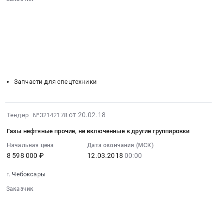
для
6147028
00:00:00
░░░░░░░░░░░░░░░░░░░░░░░░░░░░░░
автобусов
руб.
░░░░░░░░░░░░░░░░░░
░░░░░░░░░░░░░░░░░░░░░░
:
at
░░░░░░░░░░░░░░░░░░
░░░░░░░░░░░░░░░░░░░░
Тендер:
Чебоксары,
░░░░░░░░░░░░░░░░░░░░░░░░░░░░░░
Запчасти
Чувашская
░░░░░░░░░░░░░░░░░░░░░░░░
░░░░░░░░░░░░░░░░░░░░
и
-
░░
░░░░░░░░░░░░░░░░░░
░░░░░░░░░░░░░░░░░░
комплектующие
░░░░░░░░░░░░░░░░░░
░░░░░░░░░░░░░░░░░░░░
Чувашия
трансмиссии
республика
Запчасти для спецтехники
для
,
автобусов
Russia,
Тендер:
RU
2018-
от 20.02.18
Тендер №32142178
Запчасти
Чувашская
02-
и
-
Газы нефтяные прочие, не включенные в другие группировки
20
комплектующие
Чувашия
07:00:00
Начальная цена
Дата окончания (МСК)
трансмиссии
республика
8 598 000 ₽
12.03.2018
00:00
:
для
Запчасти
2018-
автобусов
для
г. Чебоксары
03-
at
спецтехники
12
Заказчик
Чебоксары,
Предмет
00:00:00
░░░░░░░░░░░░░░░░░░░░░░░░░░░░░░
Чувашская
тендера:
░░░░░░░░░░░░░░░░░░
░░░░░░░░░░░░░░░░░░░░░░
:
-
поставка