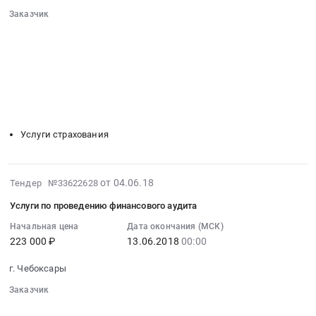
21
и
Заказчик
00:00:00
2017
░░░░░░░░░░░░░░░░░░░░░░░░░░░░░░
:
░░░░░░░░░░░░░░░░░░
░░░░░░░░░░░░░░░░░░░░░░
год
Тендер
░░░░░░░░░░░░░░░░░░
░░░░░░░░░░░░░░░░░░░░
Тендер
на
░░░░░░░░░░░░░░░░░░░░░░░░░░░░░░
на
услуги
░░░░░░░░░░░░░░░░░░░░░░░░
░░░░░░░░░░░░░░░░░░░░
оказание
по
░░
░░░░░░░░░░░░░░░░░░
░░░░░░░░░░░░░░░░░░
услуг
страхованию
░░░░░░░░░░░░░░░░░░
░░░░░░░░░░░░░░░░░░░░
по
гражданской
Услуги страхования
проведению
ответственности
обязательного
владельцев
аудита
автотранспортных
2018-
бухгалтерской
от 04.06.18
Тендер №33622628
средств
06-
(финансовой)
Тендер
Услуги по проведению финансового аудита
04
отчетности,
на
07:00:00
Начальная цена
Дата окончания (МСК)
содержащую
услуги
223 000 ₽
13.06.2018
00:00
:
сведения,
по
2018-
составляющие
страхованию
г. Чебоксары
06-
государственную
гражданской
13
Заказчик
тайну
ответственности
00:00:00
░░░░░░░░░░░░░░░░░░░░░░░░░░░░░░
за
владельцев