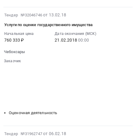
руб.
Чебоксары,
,
Чувашская
Russia,
2018-
от 13.02.18
Тендер №32046746
-
RU
02-
Чувашия
Чувашская
Услуги по оценке государственного имущества
13
республика
-
07:00:00
Начальная цена
Дата окончания (МСК)
,
Чувашия
760 333 ₽
21.02.2018
00:00
:
Russia,
республика
2018-
RU
Запчасти
Чебоксары
02-
Чувашская
для
21
Заказчик
-
спецтехники
00:00:00
░░░░░░░░░░░░░░░░░░░░░░░░░░░░░░
Чувашия
Предмет
░░░░░░░░░░░░░░░░░░
░░░░░░░░░░░░░░░░░░░░░░
:
республика
тендера:
░░░░░░░░░░░░░░░░░░
░░░░░░░░░░░░░░░░░░░░
Тендер
Хозяйственные
░░░░░░░░░░░░░░░░░░░░░░░░░░░░░░
Поставка
на
товары,
░░░░░░░░░░░░░░░░░░░░░░░░
░░░░░░░░░░░░░░░░░░░░
запчастей
услуги
Товары
░░
░░░░░░░░░░░░░░░░░░
░░░░░░░░░░░░░░░░░░
и
по
░░░░░░░░░░░░░░░░░░
░░░░░░░░░░░░░░░░░░░░
широкого
комплектующих
оценке
потребления,
систем
Оценочная деятельность
государственного
Бытовая
выхлопа
имущества
химия
и
Тендер
и
охлаждения.
2018-
от 06.02.18
Тендер №31962747
на