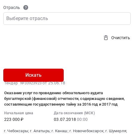
Отрасль
Выберите отрасль
Очистить
Найдено 219
Искать
2018-
от 25.06.18
Тендер №33923923
06-
Оказание услуг по проведению обязательного аудита
25
бухгалтерской (финансовой) отчетности, содержащую сведения,
07:00:00
составляющие государственную тайну за 2016 год и 2017 год
:
Начальная цена
Дата окончания (МСК)
2018-
223 000 ₽
03.07.2018
00:00
07-
03
г. Чебоксары; г. Алатырь; г. Канаш; г. Новочебоксарск; г. Шумерля;