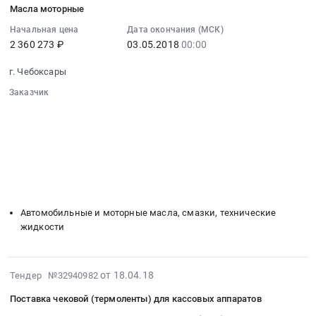
447260
и
Чувашская
Масла моторные
24
руб.
комплектующие
-
07:00:00
Начальная цена
Дата окончания (МСК)
трансмиссии
Чувашия
2 360 273 ₽
03.05.2018
00:00
:
для
республика
2018-
автобусов
Запчасти
г. Чебоксары
05-
at
для
03
Заказчик
г.
спецтехники
00:00:00
░░░░░░░░░░░░░░░░░░░░░░░░░░░░░░
Чебоксары,
Предмет
░░░░░░░░░░░░░░░░░░
░░░░░░░░░░░░░░░░░░░░░░
:
Чувашская
тендера:
░░░░░░░░░░░░░░░░░░
░░░░░░░░░░░░░░░░░░░░
Тендер:
-
поставка
░░░░░░░░░░░░░░░░░░░░░░░░░░░░░░
Масла
Чувашия
░░░░░░░░░░░░░░░░░░░░░░░░
░░░░░░░░░░░░░░░░░░░░
и
моторные
республика
░░
░░░░░░░░░░░░░░░░░░
░░░░░░░░░░░░░░░░░░
установка
Тендер:
░░░░░░░░░░░░░░░░░░
░░░░░░░░░░░░░░░░░░░░
,
лобовых
Масла
Russia,
стекол
Автомобильные и моторные масла, смазки, технические
моторные
RU
для
жидкости
at
Чувашская
автобусов.
г.
-
Цена:
Чебоксары,
Чувашия
426928
2018-
от 18.04.18
Тендер №32940982
Чувашская
республика
руб.
04-
-
Запчасти
Поставка чековой (термоленты) для кассовых аппаратов
18
Чувашия
для