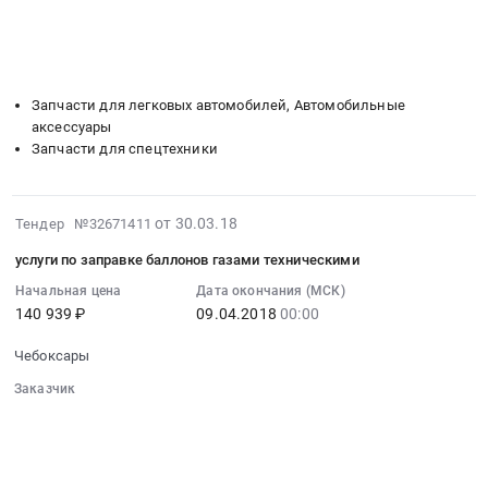
Чувашская
░░░░░░░░░░░░░░░░░░░░░░░░░░░░░░
Цена:
освещения,
-
░░░░░░░░░░░░░░░░░░░░░░░░
░░░░░░░░░░░░░░░░░░░░
2058180
крепежей,
░░
░░░░░░░░░░░░░░░░░░
░░░░░░░░░░░░░░░░░░
Чувашия
руб.
щеток
░░░░░░░░░░░░░░░░░░
░░░░░░░░░░░░░░░░░░░░
республика
очистителя,
,
Запчасти для легковых автомобилей, Автомобильные
дверных
Russia,
аксессуары
ручек
RU
Запчасти для спецтехники
и
Чувашская
прочих
-
расходников
Чувашия
2018-
от 30.03.18
Тендер №32671411
Тендер:
республика
03-
Средства
услуги по заправке баллонов газами техническими
Запчасти
30
освещения,
для
07:00:00
Начальная цена
Дата окончания (МСК)
крепежей,
спецтехники
140 939 ₽
09.04.2018
00:00
:
щеток
Предмет
2018-
очистителя,
Чебоксары
тендера:
04-
дверных
поставка
09
Заказчик
ручек
и
00:00:00
░░░░░░░░░░░░░░░░░░░░░░░░░░░░░░
и
установка
░░░░░░░░░░░░░░░░░░
░░░░░░░░░░░░░░░░░░░░░░
:
прочих
░░░░░░░░░░░░░░░░░░
░░░░░░░░░░░░░░░░░░░░
лобовых
Тендер
расходников
░░░░░░░░░░░░░░░░░░░░░░░░░░░░░░
стекол
на