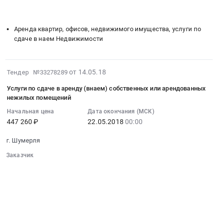
по
░░
░░░░░░░░░░░░░░░░░░
░░░░░░░░░░░░░░░░░░
2017
арендованных
недвижимого
сдаче
░░░░░░░░░░░░░░░░░░
░░░░░░░░░░░░░░░░░░░░
год.
нежилых
имущества,
в
Цена:
помещений
Аренда квартир, офисов, недвижимого имущества, услуги по
услуги
аренду
223000
at
сдаче в наем Недвижимости
по
(внаем)
руб.
г.
сдаче
собственных
Шумерля,
в
или
Чувашская
2018-
от 14.05.18
Тендер №33278289
наем
арендованных
-
05-
Недвижимости
нежилых
Услуги по сдаче в аренду (внаем) собственных или арендованных
Чувашия
14
Предмет
помещений
нежилых помещений
республика
07:00:00
тендера:
Тендер
Начальная цена
Дата окончания (МСК)
,
:
Услуги
на
447 260 ₽
22.05.2018
00:00
Russia,
2018-
по
услуги
RU
05-
сдаче
по
г. Шумерля
Чувашская
22
в
сдаче
-
Заказчик
00:00:00
аренду
в
░░░░░░░░░░░░░░░░░░░░░░░░░░░░░░
Чувашия
:
(внаем)
аренду
░░░░░░░░░░░░░░░░░░
░░░░░░░░░░░░░░░░░░░░░░
республика
Тендер
собственных
(внаем)
░░░░░░░░░░░░░░░░░░
░░░░░░░░░░░░░░░░░░░░
Аренда
на
или
собственных
░░░░░░░░░░░░░░░░░░░░░░░░░░░░░░
квартир,
услуги
░░░░░░░░░░░░░░░░░░░░░░░░
░░░░░░░░░░░░░░░░░░░░
арендованных
или
офисов,
по
░░
░░░░░░░░░░░░░░░░░░
░░░░░░░░░░░░░░░░░░
нежилых
арендованных