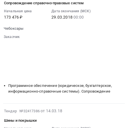
поставку
Цена:
Сопровождение справочно-правовых систем
21
лобовых
121749
07:00:00
Начальная цена
Дата окончания (МСК)
стекол
руб.
173 476 ₽
29.03.2018
00:00
:
для
2018-
автобусов
Чебоксары
03-
at
29
Заказчик
Чебоксары,
00:00:00
░░░░░░░░░░░░░░░░░░░░░░░░░░░░░░
Чувашская
░░░░░░░░░░░░░░░░░░
░░░░░░░░░░░░░░░░░░░░░░
:
-
░░░░░░░░░░░░░░░░░░
░░░░░░░░░░░░░░░░░░░░
Тендер
Чувашия
░░░░░░░░░░░░░░░░░░░░░░░░░░░░░░
на
республика
░░░░░░░░░░░░░░░░░░░░░░░░
░░░░░░░░░░░░░░░░░░░░
сопровождение
,
░░
░░░░░░░░░░░░░░░░░░
░░░░░░░░░░░░░░░░░░
справочно-
░░░░░░░░░░░░░░░░░░
░░░░░░░░░░░░░░░░░░░░
Russia,
правовых
RU
Программное обеспечение (юридическое, бухгалтерское,
систем
Чувашская
информационно-справочные системы). Сопровождение
Тендер
-
на
Чувашия
сопровождение
республика
2018-
от 14.03.18
Тендер №32417386
справочно-
Запчасти
03-
правовых
для
Шины и покрышки
14
систем
спецтехники