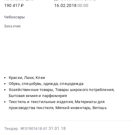
воздушные
Предмет
190 417 ₽
16.02.2018
00:00
:
at
тендера:
2018-
Чебоксары,
Услуги
Чебоксары
02-
Чувашская
по
16
Заказчик
-
оценке
00:00:00
░░░░░░░░░░░░░░░░░░░░░░░░░░░░░░
Чувашия
государственного
░░░░░░░░░░░░░░░░░░
░░░░░░░░░░░░░░░░░░░░░░
:
республика
имущества.
░░░░░░░░░░░░░░░░░░
░░░░░░░░░░░░░░░░░░░░
Тендер
,
Цена:
░░░░░░░░░░░░░░░░░░░░░░░░░░░░░░
на
Russia,
760333
░░░░░░░░░░░░░░░░░░░░░░░░
░░░░░░░░░░░░░░░░░░░░
хозяйственные
RU
░░
░░░░░░░░░░░░░░░░░░
░░░░░░░░░░░░░░░░░░
руб.
принадлежности
░░░░░░░░░░░░░░░░░░
░░░░░░░░░░░░░░░░░░░░
Чувашская
и
-
Краски, Лаки, Клеи
лакокрасочные
Чувашия
Обувь, спецобувь, одежда, спецодежда
изделия
республика
Хозяйственные товары, Товары широкого потребления,
Тендер
Запчасти
Бытовая химия и парфюмерия
на
для
Текстиль и текстильные изделия, Материалы для
хозяйственные
спецтехники
производства текстиля, Мягкий инвентарь, Ветошь
принадлежности
Предмет
и
тендера:
лакокрасочные
Фильтра
2018-
от 31.01.18
Тендер №31901618
изделия
масленые,
01-