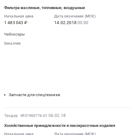
парфюмерия
Цена:
02-
услуги
Предмет
Фильтра масленые, топливные, воздушные
672146
06
по
тендера:
руб.
07:00:00
Начальная цена
Дата окончания (МСК)
оценке
Бытовая
1 483 043 ₽
14.02.2018
00:00
:
государственного
химия.
2018-
имущества
Цена:
Чебоксары
02-
at
160230
14
Заказчик
Чебоксары,
руб.
00:00:00
░░░░░░░░░░░░░░░░░░░░░░░░░░░░░░
Чувашская
░░░░░░░░░░░░░░░░░░
░░░░░░░░░░░░░░░░░░░░░░
:
-
░░░░░░░░░░░░░░░░░░
░░░░░░░░░░░░░░░░░░░░
Тендер
Чувашия
░░░░░░░░░░░░░░░░░░░░░░░░░░░░░░
на
республика
░░░░░░░░░░░░░░░░░░░░░░░░
░░░░░░░░░░░░░░░░░░░░
фильтра
,
░░
░░░░░░░░░░░░░░░░░░
░░░░░░░░░░░░░░░░░░
масленые,
░░░░░░░░░░░░░░░░░░
░░░░░░░░░░░░░░░░░░░░
Russia,
топливные,
RU
Запчасти для спецтехники
воздушные
Чувашская
Тендер
-
на
Чувашия
2018-
от 06.02.18
Тендер №31960776
фильтра
республика
02-
масленые,
Оценочная
Хозяйственные принадлежности и лакокрасочные изделия
06
топливные,
деятельность
07:00:00
Начальная цена
Дата окончания (МСК)