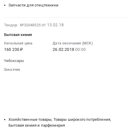
комплектующих
Russia,
включенные
Запчасти для спецтехники
систем
RU
в
выхлопа
Чувашская
другие
и
-
группировки.
2018-
от 13.02.18
Тендер №32048525
охлаждения
Чувашия
Цена:
02-
Тендер
республика
Бытовая химия
8598000
13
на
Запчасти
руб.
07:00:00
Начальная цена
Дата окончания (МСК)
поставку
для
160 230 ₽
26.02.2018
00:00
:
запчастей
спецтехники
2018-
и
Предмет
Чебоксары
02-
комплектующих
тендера:
26
Заказчик
систем
Запчасти
00:00:00
░░░░░░░░░░░░░░░░░░░░░░░░░░░░░░
выхлопа
и
░░░░░░░░░░░░░░░░░░
░░░░░░░░░░░░░░░░░░░░░░
:
и
комплектующие
░░░░░░░░░░░░░░░░░░
░░░░░░░░░░░░░░░░░░░░
Тендер:
охлаждения
для
░░░░░░░░░░░░░░░░░░░░░░░░░░░░░░
Бытовая
at
░░░░░░░░░░░░░░░░░░░░░░░░
░░░░░░░░░░░░░░░░░░░░
автобусов,
химия
░░
░░░░░░░░░░░░░░░░░░
░░░░░░░░░░░░░░░░░░
Чебоксары,
оснащенных
Тендер:
░░░░░░░░░░░░░░░░░░
░░░░░░░░░░░░░░░░░░░░
Чувашская
ГБО.
Бытовая
-
Цена:
Хозяйственные товары, Товары широкого потребления,
химия
Чувашия
185641
Бытовая химия и парфюмерия
at
республика