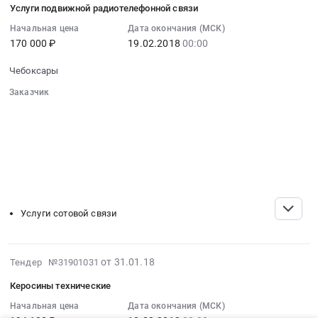
at
Услуги подвижной радиотелефонной связи
топливные,
31
Чебоксары,
воздушные.
07:00:00
Начальная цена
Дата окончания (МСК)
Чувашская
Цена:
170 000 ₽
19.02.2018
00:00
:
-
1483043
2018-
Чувашия
Чебоксары
руб.
02-
республика
19
Заказчик
,
00:00:00
░░░░░░░░░░░░░░░░░░░░░░░░░░░░░░
Russia,
░░░░░░░░░░░░░░░░░░
░░░░░░░░░░░░░░░░░░░░░░
:
RU
░░░░░░░░░░░░░░░░░░
░░░░░░░░░░░░░░░░░░░░
Тендер
░░░░░░░░░░░░░░░░░░░░░░░░░░░░░░
Чувашская
на
░░░░░░░░░░░░░░░░░░░░░░░░
░░░░░░░░░░░░░░░░░░░░
-
услуги
░░
░░░░░░░░░░░░░░░░░░
░░░░░░░░░░░░░░░░░░
Чувашия
подвижной
░░░░░░░░░░░░░░░░░░
░░░░░░░░░░░░░░░░░░░░
республика
радиотелефонной
Краски,
Услуги сотовой связи
связи
Лаки,
Тендер
Клеи
на
Предмет
2018-
от 31.01.18
Тендер №31901031
услуги
тендера:
01-
подвижной
Керосины технические
Хозяйственные
31
радиотелефонной
принадлежности
07:00:00
Начальная цена
Дата окончания (МСК)
связи