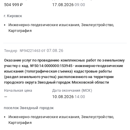
2026-
из
реестровой
проезжей
объектам
504 999 ₽
17.08.2026
09:00
08-
ЕГРН
ошибки
части)
имущества.
17
Тендер
земельных
at
Цена:
г. Кировск
09:00:00
на
участков
с.
318054
Инженерно-геодезические изыскания, Землеустройство,
:
услуги
at
Кочево,
руб.
Картография
Тендер
по
г.
мо.
на
предоставлению
Кировск,
Кочевский,
выполнение
выписки
Ленинградская
Пермский
2026-
от 07.08.26
Тендер №94221463
кадастровых
из
область
край
08-
работ,
ЕГРН
,
Оказание услуг по проведению комплексных работ по земельному
,
07
связанных
at
Russia,
участку с кад. №50:14:0000000:153945 - инженерно-геодезические
Russia,
16:39:17
с
г.
изыскания (топографическая съемка) кадастровые работы
RU
RU
:
(раздел земельного участка) расположенного на территории
подготовкой
Пугачев,
Ленинградская
Пермский
2026-
городского округа Звездный городок Московской области
документации
Саратовская
область
край
08-
для
область
Начальная цена
Дата окончания (МСК)
Инженерно-
Инженерно-
10
постановки
,
—
10.08.2026
14:00
геодезические
геодезические
14:00:00
на
Russia,
изыскания,
изыскания,
:
поселок Звездный городок
государственный
RU
Землеустройство,
Землеустройство,
Тендер
кадастровый
Саратовская
Картография
Инженерно-геодезические изыскания, Землеустройство,
Картография
на
учет
область
Картография
Предмет
Предмет
оказание
земельных
Инженерно-
тендера: