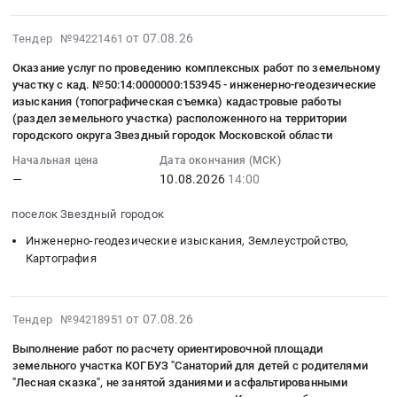
тендера:
услуг
участков
геодезические
Выполнение
Инвентаризация
по
Тендер
изыскания,
2026-
кадастровых
от 07.08.26
Тендер №94221461
улично-
проведению
на
Землеустройство,
08-
работ
дорожной
комплексных
Оказание услуг по проведению комплексных работ по земельному
выполнение
Картография
07
по
сети
участку с кад. №50:14:0000000:153945 - инженерно-геодезические
работ
кадастровых
Предмет
16:39:17
исправлению
по
изыскания (топографическая съемка) кадастровые работы
по
работ,
тендера:
:
реестровой
(раздел земельного участка) расположенного на территории
двум
земельному
связанных
Услуги
2026-
ошибки
городского округа Звездный городок Московской области
параметрам
участку
с
по
08-
земельных
(определение
Начальная цена
Дата окончания (МСК)
с
подготовкой
предоставлению
10
участков.
продольной
—
10.08.2026
14:00
кад.
документации
выписки
14:00:00
Цена:
ровности
№50:14:0000000:153945-
для
из
:
304000
поселок Звездный городок
и
инженерно-
постановки
ЕГРН.
Тендер
руб.
дефектов
Инженерно-геодезические изыскания, Землеустройство,
геодезические
на
Цена:
на
проезжей
Картография
изыскания
государственный
1520
оказание
части).
(топографическая
кадастровый
руб.
услуг
Цена:
съемка)
учет
по
426991
2026-
от 07.08.26
кадастровые
Тендер №94218951
земельных
проведению
руб.
08-
работы
участков
комплексных
Выполнение работ по расчету ориентировочной площади
07
(раздел
at
земельного участка КОГБУЗ "Санаторий для детей с родителями
работ
16:02:01
земельного
"Лесная сказка", не занятой зданиями и асфальтированными
г.
по
: