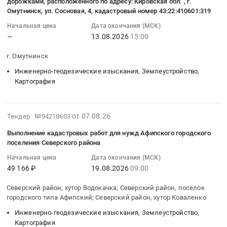
участка)
дорожками, расположенного по адресу: Кировская обл. , г.
Кировск,
земельному
2026-
Омутнинск, ул. Сосновая, 4, кадастровый номер 43:22:410601:319
расположенного
Ленинградская
участку
08-
на
область
Начальная цена
Дата окончания (МСК)
с
13
территории
—
13.08.2026
15:00
,
кад.
15:00:00
городского
Russia,
№50:14:0000000:153945-
:
округа
г. Омутнинск
RU
инженерно-
Тендер
Звездный
Ленинградская
Инженерно-геодезические изыскания, Землеустройство,
геодезические
на
городок
Картография
область
изыскания
выполнение
Московской
Инженерно-
(топографическая
работ
области
геодезические
съемка)
по
Тендер
2026-
изыскания,
от 07.08.26
кадастровые
Тендер №94218603
расчету
на
08-
Землеустройство,
работы
ориентировочной
Выполнение кадастровых работ для нужд Афипского городского
оказание
07
Картография
(раздел
поселения Северского района
площади
услуг
15:49:28
Предмет
земельного
земельного
по
Начальная цена
Дата окончания (МСК)
:
тендера:
участка)
участка
проведению
49 166 ₽
19.08.2026
09:00
2026-
Выполнение
расположенного
КОГБУЗ
комплексных
08-
кадастровых
на
"Санаторий
Северский район, хутор Водокачка; Северский район, поселок
работ
19
работ,
территории
городского типа Афипский; Северский район, хутор Коваленко
для
по
09:00:00
связанных
городского
детей
земельному
Инженерно-геодезические изыскания, Землеустройство,
:
с
округа
с
Картография
участку
Тендер