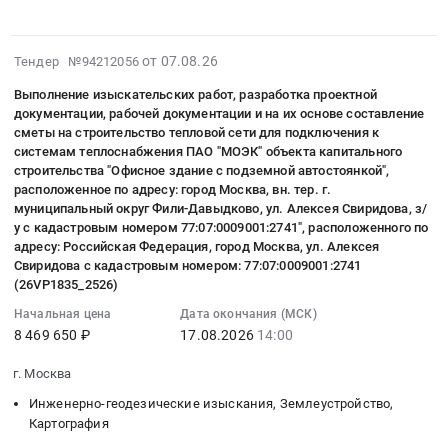
выполнение
муниципальное
района
и
земельных
технических
кадастровых
образование
Ульяновской
права
участков.
планов
работ
Академическое,
области.
оперативного
Цена:
в
2026-
от 07.08.26
Тендер №94212056
по
проспект
Цена:
управления
93333
отношении
08-
изготовлению
60-
Выполнение изыскательских работ, разработка проектной
773214
в
руб.
объектов
07
технических
летия
документации, рабочей документации и на их основе составление
руб.
отношении
коммунального
13:00:44
планов
Октября,
сметы на строительство тепловой сети для подключения к
объекта
обслуживания:
:
системам теплоснабжения ПАО "МОЭК" объекта капитального
в
земельный
незавершенного
линейных
2026-
строительства "Офисное здание с подземной автостоянкой",
отношении
участок
строительства
объектов
08-
расположенное по адресу: город Москва, вн. тер. г.
объектов
21А
муниципальный округ Фили-Давыдково, ул. Алексея Свиридова, з/
для
водоснабжения
17
недвижимости
с
у с кадастровым номером 77:07:0009001:2741", расположенного по
Санатория
(водопроводные
14:00:00
Тендер
кадастровым
адресу: Российская Федерация, город Москва, ул. Алексея
"Белое
сети)
:
на
номером:
Свиридова с кадастровым номером: 77:07:0009001:2741
солнце"
на
Тендер
(26VP1835_2526)
выполнение
77:06:0002010:21
ФТС
территории
на
кадастровых
(26VP1832)
Начальная цена
Дата окончания (МСК)
России
муниципального
выполнение
работ
Тендер
8 469 650 ₽
17.08.2026
14:00
Тендер
образования
изыскательских
по
на
на
"Старокулаткинский
работ,
изготовлению
г. Москва
выполнение
оказание
район"
разработка
технических
изыскательских
Инженерно-геодезические изыскания, Землеустройство,
услуг
Ульяновской
проектной
планов
работ,
Картография
по
области.
документации,
в
разработка