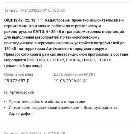
подготовке
нужд
реконструкции
учета
Цена:
компрессора
топогеодезических
область
технического
Управления
электрических
2026-
объекта
от 07.08.26
Тендер №94203320
87966
на
работ
,
плана
экономического
сетей
08-
недвижимости
руб.
Якутской
по
Russia,
в
ОКДП2 42. 22. 12. 111 Кадастровые, проектно-изыскательские и
развития,
для
07
at
ГРЭС
подготовке
RU
строительно-монтажные работы по строительству и
отношении
закупок
технологического
09:21:26
Порецкий
Новая"
реконструкции ЛЭП 0, 4 - 35 кВ и трансформаторных подстанций
схемы
Тамбовская
объекта
и
присоединения
:
район,
для выполнения мероприятий по технологическому
at
расположения
область
культурного
земельных
энергопринимающих
2026-
село
присоединению энергопринимающих устройств потребителей до
Якутск,
земельных
Инженерно-
наследия
отношений
устройств
08-
150 кВт на территории Артёмовского городского округа
Порецкое,
Саха
земельных
геодезические
регионального
Администрации
Приморского края в рамках инвестиционной программы в составе
заявителей
19
Чувашская
/
участков
изыскания,
значения,
мероприятий по Г-ПЭС-1, Г-ПЭС-2, Г-ПЭС-4, Г-ПЭС-5, Г-ПЭС-6
Карачаевского
(в
09:00:00
-
Якутия/
на
Землеустройство,
(рамочный договор)
имеющего
городского
том
:
Чувашия
республика
кадастровом
Картография
вспомогательное
округа
числе
Начальная цена
Дата окончания (МСК)
Тендер:
республика
,
плане
Предмет
назначение.
at
25 372 657 ₽
19.08.2026
09:00
ПИР
ОКДП2
,
Russia,
территории
тендера:
Цена:
г.
и
42.22.12.111
Russia,
RU
по
Выполнение
32666
го. Артемовский
Карачаевск;
кадастровые
Кадастровые,
RU
Саха
адресу:
кадастровых
руб.
г.
работы)
проектно-
Проектные работы в области энергетики
Чувашская
/
Санкт-
работ.
Теберда,
на
Инженерно-геодезические изыскания, Землеустройство,
изыскательские
-
Якутия/
Петербург,
Цена:
Карачаево-
Картография
территории
и
Чувашия
республика
ул.
72000
Черкесская
Надеждинского
строительно-
республика
Инженерно-
Комсомола,
руб.
республика
МР
монтажные
Инженерно-
геодезические
д.
2026-
,
Приморского
от 07.08.26
Тендер №94203321