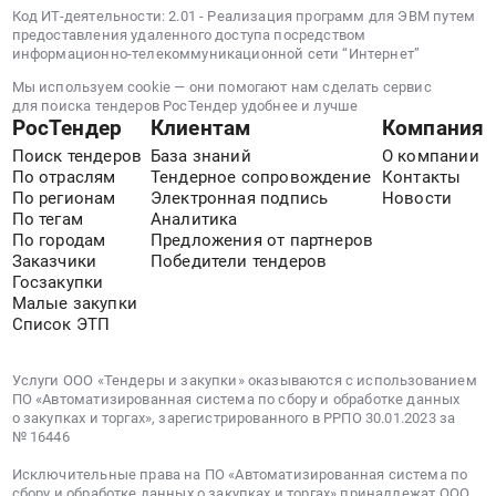
работы
плане
Код ИТ-деятельности: 2.01 - Реализация программ для ЭВМ путем
ОКДП2
по
территории
предоставления удаленного доступа посредством
42.22.12.111
строительству
информационно-телекоммуникационной сети “Интернет”
по
Выполнение
и
адресу:
Мы используем cookie — они помогают нам сделать сервис
строительно-
реконструкции
для поиска тендеров РосТендер удобнее и лучше
Санкт-
монтажных
ЛЭП
РосТендер
Клиентам
Компания
Петербург,
работ,
0,4
Поиск тендеров
База знаний
О компании
ул.
проектно-
-
По отраслям
Тендерное сопровождение
Контакты
Комсомола,
изыскательских
35
По регионам
Электронная подпись
Новости
д.
и
кВ
По тегам
Аналитика
12,
кадастровых
По городам
Предложения от партнеров
и
лит.
Заказчики
Победители тендеров
работ
трансформаторных
Ж.
Госзакупки
для
подстанций
Цена:
Малые закупки
технологического
для
Список ЭТП
70000
присоединения
выполнения
руб.
энергопринимающих
мероприятий
Услуги ООО «Тендеры и закупки» оказываются с использованием
устройств
по
ПО «Автоматизированная система по сбору и обработке данных
потребителей
технологическому
о закупках и торгах», зарегистрированного в РРПО 30.01.2023 за
к
присоединению
№ 16446
электрическим
энергопринимающих
Исключительные права на ПО «Автоматизированная система по
сетям
устройств
сбору и обработке данных о закупках и торгах» принадлежат ООО