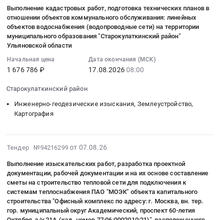
08-
,
кадастровых
Московская
Выполнение кадастровых работ, подготовка технических планов в
занятой
на
Землеустройство,
услуг
07
Russia,
работ
область
отношении объектов коммунального обслуживания: линейных
зданиями
территории
Картография
по
15:16:36
RU
по
,
объектов водоснабжения (водопроводные сети) на территории
и
муниципального
Предмет
проведению
:
Краснодарский
выносу
муниципального образования "Старокулаткинский район"
Russia,
асфальтированными
образования
тендера:
комплексных
2026-
край
Ульяновской области
в
RU
дорожками,
"Старокулаткинское
Оказание
работ
08-
Инженерно-
натуру
Московская
Начальная цена
Дата окончания (МСК)
расположенного
городское
услуг
по
17
геодезические
границ
область
1 676 786 ₽
17.08.2026
08:00
по
поселение"
в
земельному
08:00:00
изыскания,
земельного
Инженерно-
адресу:
Старокулаткинского
области
участку
:
Землеустройство,
участка
Старокулаткинский район
геодезические
Кировская
района
кадастровых
с
Тендер
Картография
Тендер
изыскания,
Инженерно-геодезические изыскания, Землеустройство,
обл.,
Ульяновской
работ.
кад.
на
Предмет
на
Землеустройство,
Картография
г.
области
Цена:
№50:14:0000000:153945
выполнение
тендера:
выполнение
Картография
Омутнинск,
Тендер
592100
-
кадастровых
Выполнение
кадастровых
Предмет
ул.
на
руб.
инженерно-
работ,
кадастровых
работ
тендера:
2026-
от 07.08.26
Тендер №94216299
Сосновая,
выполнение
геодезические
подготовка
работ
по
Оказание
08-
4,
кадастровых
изыскания
технических
Выполнение изыскательских работ, разработка проектной
для
выносу
услуг
07
кадастровый
работ,
(топографическая
документации, рабочей документации и на их основе составление
планов
нужд
в
по
14:56:40
номер
подготовка
сметы на строительство тепловой сети для подключения к
съемка)
в
Афипского
натуру
проведению
:
системам теплоснабжения ПАО "МОЭК" объекта капитального
43:22:410601:319
технических
кадастровые
отношении
городского
границ
комплексных
2026-
строительства "Офисный комплекс по адресу: г. Москва, вн. тер.
at
планов
работы
объектов
поселения
земельного
работ
08-
гор. муниципальный округ Академический, проспект 60-летия
г.
в
(раздел
коммунального
Северского
участка
Октября, з/у 21А (кад. номер 77:06:0002010:21)", расположенного