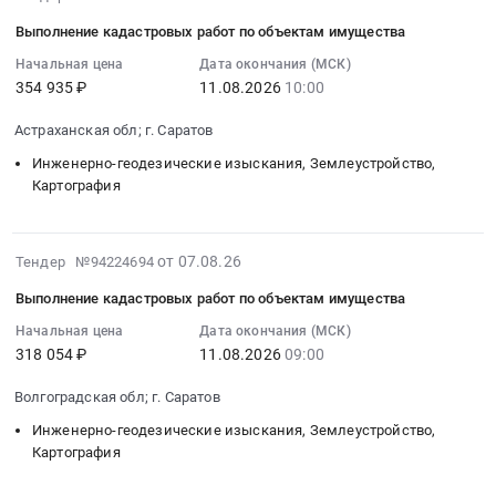
08-
Выполнение
Выполнение кадастровых работ по объектам имущества
07
кадастровых
23:08:01
Начальная цена
Дата окончания (МСК)
работ
354 935 ₽
11.08.2026
10:00
:
на
2026-
объектах
Астраханская обл; г. Саратов
08-
Загорской
11
Инженерно-геодезические изыскания, Землеустройство,
ГАЭС-2
10:00:00
Картография
Тендер:
:
ОКПД2:
Тендер
71.12.35.110
2026-
на
от 07.08.26
Тендер №94224694
Выполнение
08-
выполнение
кадастровых
Выполнение кадастровых работ по объектам имущества
07
кадастровых
работ
23:08:01
Начальная цена
Дата окончания (МСК)
работ
на
318 054 ₽
11.08.2026
09:00
:
по
объектах
2026-
объектам
Загорской
Волгоградская обл; г. Саратов
08-
имущества
ГАЭС-2
11
Тендер
Инженерно-геодезические изыскания, Землеустройство,
at
09:00:00
Картография
на
Сергиево-
:
выполнение
Посадский