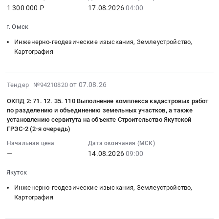
08-
обл,
"МОЭК"
земельных
1 300 000 ₽
17.08.2026
04:00
для
строительства
17
Тюменская
объекта
участков
Санатория
"Офисное
04:00:00
область
капитального
и
г. Омск
"Белое
здание
:
,
строительства
разработку
солнце"
Инженерно-геодезические изыскания, Землеустройство,
с
Тендер
Russia,
"Офисный
межевых
Картография
ФТС
подземной
на
RU
комплекс
планов
России
автостоянкой",
выполнение
Тюменская
по
земельных
at
расположенное
работ
область
адресу:
участков
2026-
г.
от 07.08.26
по
Тендер №94210820
по
Инженерно-
г.
Тендер
08-
Зеленогорск,
адресу:
описанию
геодезические
Москва,
ОКПД 2: 71. 12. 35. 110 Выполнение комплекса кадастровых работ
на
07
Санкт-
город
объектов
изыскания,
по разделению и объединению земельных участков, а также
вн.
выполнение
12:23:35
Петербург
Москва,
установлению сервитута на объекте Строительство Якутской
недвижимости,
Землеустройство,
тер.
кадастровых
:
город
вн.тер.г.
ГРЭС-2 (2-я очередь)
получению
Картография
гор.
работ,
2026-
,
муниципальный
документов
Предмет
муниципальный
Начальная цена
Дата окончания (МСК)
включающих
08-
Russia,
округ
и
тендера:
—
14.08.2026
09:00
округ
подготовку
14
RU
Фили-
сведений,
Выполнение
Академический,
схем
09:00:00
Санкт-
Давыдково,
Якутск
необходимых
кадастровых
проспект
расположения
:
Петербург
ул.
для
работ
60-
Инженерно-геодезические изыскания, Землеустройство,
земельных
Тендер:
город
Алексея
осуществления
по
летия
Картография
участков
ОКПД
Инженерно-
Свиридова,
государственного
изготовлению
Октября,
и
2:
геодезические
з/
кадастрового
технических
з/