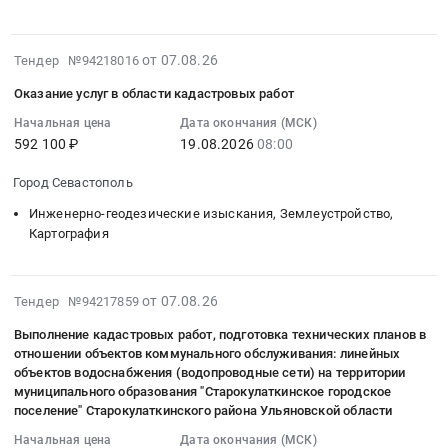
подготовкой
Звездный
родителями
с
на
документации
городок
"Лесная
кад.
выполнение
для
Московской
сказка",
2026-
№50:14:0000000:153945-
от 07.08.26
Тендер №94218016
кадастровых
постановки
области
не
08-
инженерно-
работ
на
Тендер
Оказание услуг в области кадастровых работ
занятой
07
геодезические
для
государственный
на
зданиями
15:38:28
Начальная цена
Дата окончания (МСК)
изыскания
нужд
кадастровый
оказание
и
592 100 ₽
19.08.2026
08:00
:
(топографическая
Афипского
учет
услуг
асфальтированными
2026-
съемка)
городского
земельных
по
Город Севастополь
дорожками,
08-
кадастровые
поселения
участков.
проведению
расположенного
19
работы
Инженерно-геодезические изыскания, Землеустройство,
Северского
Цена:
комплексных
по
08:00:00
Картография
(раздел
района
504999
работ
адресу:
:
земельного
Тендер
руб.
по
Кировская
Тендер
участка)
на
земельному
обл.,
2026-
на
расположенного
от 07.08.26
Тендер №94217859
выполнение
участку
г.
08-
оказание
на
кадастровых
с
Выполнение кадастровых работ, подготовка технических планов в
Омутнинск,
07
услуг
территории
работ
кад.
отношении объектов коммунального обслуживания: линейных
ул.
15:37:20
в
городского
для
объектов водоснабжения (водопроводные сети) на территории
№50:14:0000000:153945-
Сосновая,
:
области
округа
муниципального образования "Старокулаткинское городское
нужд
инженерно-
4,
2026-
кадастровых
Звездный
поселение" Старокулаткинского района Ульяновской области
Афипского
геодезические
кадастровый
08-
работ
городок
городского
Начальная цена
Дата окончания (МСК)
изыскания