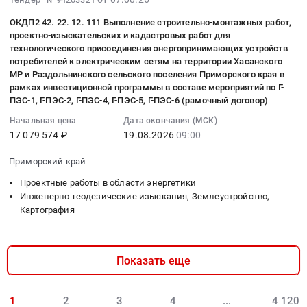
работы
геодезические
изыскания,
12,
08-
Russia,
края
по
изыскания,
Землеустройство,
лит.
ОКДП2 42. 22. 12. 111 Выполнение строительно-монтажных работ,
07
RU
в
строительству
Землеустройство,
Картография
проектно-изыскательских и кадастровых работ для
Ж
09:21:26
Карачаево-
рамках
и
Картография
технологического присоединения энергопринимающих устройств
Предмет
Тендер
:
Черкесская
инвестиционной
реконструкции
потребителей к электрическим сетям на территории Хасанского
Предмет
тендера:
на
2026-
республика
программы
МР и Раздольнинского сельского поселения Приморского края в
ЛЭП
тендера:
ОКПД
выполнение
08-
рамках инвестиционной программы в составе мероприятий по Г-
Инженерно-
в
0,4
Оказание
2:
топогеодезических
ПЭС-1, Г-ПЭС-2, Г-ПЭС-4, Г-ПЭС-5, Г-ПЭС-6 (рамочный договор)
19
геодезические
составе
-
услуг
71.12.35.110
работ
09:00:00
изыскания,
мероприятий
Начальная цена
Дата окончания (МСК)
35
по
Оказание
по
:
Землеустройство,
по
17 079 574 ₽
19.08.2026
09:00
кВ
подготовке
услуг
подготовке
Тендер:
Картография
Г-
и
акта
по
схемы
Приморский край
ОКДП2
Предмет
ПЭС-1,
трансформаторных
обследования
выполнению
расположения
42.22.12.111
тендера:
Г-
подстанций
Проектные работы в области энергетики
для
комплекса
земельных
Выполнение
Выполнение
ПЭС-2,
Инженерно-геодезические изыскания, Землеустройство,
для
предоставления
кадастровых
земельных
строительно-
кадастровых
Картография
Г-
выполнения
в
работ
участков
монтажных
(межевых)
ПЭС-4,
мероприятий
орган
по
на
работ,
работ
Г-
по
кадастрового
подготовке
кадастровом
проектно-
для
ПЭС-5,
технологическому
учета
Показать еще
технических
плане
изыскательских
нужд
Г-
присоединению
для
планов
территории
и
Управления
ПЭС-6
энергопринимающих
снятия
для
по
кадастровых
экономического
1
2
3
4
...
4 120
(рамочный
устройств
с