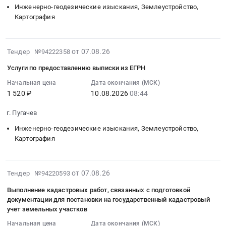
71.12.35.110
Инженерно-геодезические изыскания, Землеустройство,
09:00:00
продольной
Волгоградская
изыскания,
Выполнение
Картография
:
ровности
область
Землеустройство,
кадастровых
Тендер
и
Саратовская
Картография
работ
на
дефектов
область
Предмет
на
2026-
от 07.08.26
выполнение
Тендер №94222358
проезжей
,
тендера:
объектах
08-
кадастровых
части)
Russia,
Выполнение
Загорской
Услуги по предоставлению выписки из ЕГРН
07
работ
Тендер
RU
кадастровых
ГАЭС-2.
17:02:06
Начальная цена
Дата окончания (МСК)
по
на
Волгоградская
работ
Цена:
1 520 ₽
10.08.2026
08:44
:
исправлению
инвентаризацию
область
по
0
2026-
реестровой
улично-
Инженерно-
объектам
руб.
г. Пугачев
08-
ошибки
дорожной
геодезические
имущества.
10
Инженерно-геодезические изыскания, Землеустройство,
земельных
сети
изыскания,
Цена:
08:44:00
Картография
участков
по
Землеустройство,
354935
:
Тендер
двум
Картография
руб.
Тендер
на
параметрам
Предмет
2026-
на
от 07.08.26
Тендер №94220593
выполнение
(определение
тендера:
08-
услуги
кадастровых
продольной
Выполнение
Выполнение кадастровых работ, связанных с подготовкой
07
по
работ
ровности
кадастровых
документации для постановки на государственный кадастровый
16:41:37
предоставлению
по
и
учет земельных участков
работ
:
выписки
исправлению
дефектов
по
Начальная цена
Дата окончания (МСК)