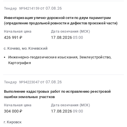
Тендер
кадастровых
район,
2026-
на
работ
от 07.08.26
Тендер №94214159
рп.
08-
выполнение
по
Богородское,
Инвентаризация улично-дорожной сети по двум параметрам
07
кадастровых
объектам
г.
(определение продольной ровности и дефектов проезжей части)
22:00:11
работ
имущества
Краснозаводск,
Начальная цена
Дата окончания (МСК)
:
по
at
Московская
426 991 ₽
17.08.2026
05:00
2026-
объектам
Астраханская
область
08-
имущества
обл;
,
с. Кочево, мо. Кочевский
17
Тендер
г.
Russia,
Инженерно-геодезические изыскания, Землеустройство,
05:00:00
на
Саратов,
RU
Картография
:
выполнение
Астраханская
Московская
Тендер
кадастровых
область
область
на
работ
Саратовская
Инженерно-
2026-
от 07.08.26
инвентаризацию
Тендер №94223047
по
область
геодезические
08-
улично-
объектам
,
изыскания,
Выполнение кадастровых работ по исправлению реестровой
07
дорожной
имущества
Russia,
Землеустройство,
ошибки земельных участков
17:41:35
сети
at
RU
Картография
Начальная цена
Дата окончания (МСК)
:
по
Волгоградская
Астраханская
Предмет
304 000 ₽
17.08.2026
09:00
2026-
двум
обл;
область
тендера:
08-
параметрам
г.
Инженерно-
ОКПД2:
г. Кировск
17
(определение
Саратов,
геодезические