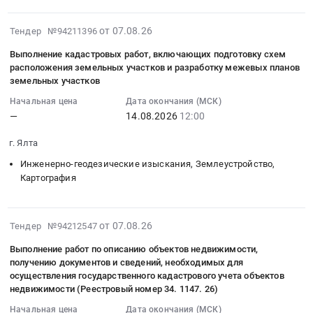
проведению
Цена:
рабочей
отношении
проектной
кадастровых
1676786
документации
объектов
документации,
2026-
от 07.08.26
Тендер №94211396
работ
руб.
и
недвижимости
рабочей
08-
в
на
Выполнение кадастровых работ, включающих подготовку схем
at
документации
07
целях
их
расположения земельных участков и разработку межевых планов
Исетский
и
12:42:37
осуществления
основе
земельных участков
район,
на
:
кадастрового
составление
поселок
Начальная цена
Дата окончания (МСК)
их
2026-
учета,
сметы
—
14.08.2026
12:00
Коммунар;Исетский
основе
08-
государственной
на
район,
составление
14
регистрации
строительство
г. Ялта
деревня
сметы
12:00:00
права
тепловой
Битюки;Исетский
на
Инженерно-геодезические изыскания, Землеустройство,
:
собственности
сети
район,
Картография
строительство
Тендер
и
для
деревня
тепловой
на
права
подключения
Кирсанова;Исетский
сети
выполнение
оперативного
к
2026-
район,
для
от 07.08.26
Тендер №94212547
кадастровых
управления
системам
08-
поселок
подключения
работ,
в
Выполнение работ по описанию объектов недвижимости,
теплоснабжения
07
Новикова;Исетский
к
включающих
получению документов и сведений, необходимых для
отношении
ПАО
12:39:08
район,
системам
подготовку
осуществления государственного кадастрового учета объектов
объекта
"МОЭК"
:
поселок
теплоснабжения
недвижимости (Реестровый номер 34. 1147. 26)
схем
незавершенного
объекта
2026-
Ишимский;Тюменская
ПАО
расположения
Начальная цена
Дата окончания (МСК)
строительства
капитального