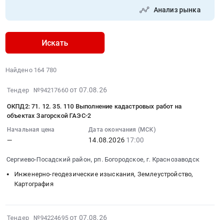
Анализ рынка
Искать
Найдено 164 780
2026-
от 07.08.26
Тендер №94217660
08-
ОКПД2: 71. 12. 35. 110 Выполнение кадастровых работ на
07
объектах Загорской ГАЭС-2
23:32:01
Начальная цена
Дата окончания (МСК)
:
—
14.08.2026
17:00
2026-
08-
Сергиево-Посадский район, рп. Богородское, г. Краснозаводск
14
Инженерно-геодезические изыскания, Землеустройство,
17:00:00
Картография
:
Тендер:
ОКПД2:
2026-
от 07.08.26
71.12.35.110
Тендер №94224695