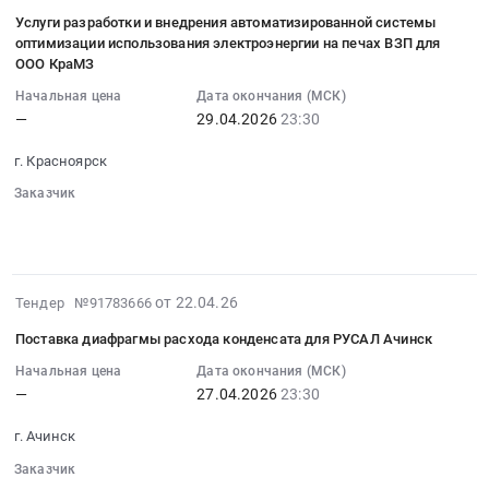
04-
ПАО
системы).
ZWCAD.
WinMachine
Услуги разработки и внедрения автоматизированной системы
24
РУСАЛ
Сопровождение
оптимизации использования электроэнергии на печах ВЗП для
Цена:
21
13:10:28
Братск
ООО КраМЗ
Предмет
0
комплектация
:
в
тендера:
руб.
PROF,
Начальная цена
Дата окончания (МСК)
2026-
г.
Выбор
—
29.04.2026
23:30
сетевая
04-
Шелехов
исполнителя
лицензия
29
Тендер
г. Красноярск
по
(2
23:30:00
на
созданию
шт)
Заказчик
:
бюджетную
системы
Тендер
░░░░░░░░░░░░░░░░
░░
░░░░░░░░░░░░░░░░░░░░░░░░
Тендер
оценка
░░░░░░░░░░░░░░░░░░░░░░░░░░░░░░░░
░░░░░░░░░░░░
Автоматизированная
на
на
разработки
система
поставку
услуги
и
для
ПО
разработки
2026-
внедрение
от 22.04.26
Тендер №91783666
проверки
WinMachine
и
04-
Системы
содержания
21
Поставка диафрагмы расхода конденсата для РУСАЛ Ачинск
внедрения
22
контроля
смет
комплектация
автоматизированной
15:58:17
Начальная цена
Дата окончания (МСК)
выполнения
на
PROF,
системы
—
27.04.2026
23:30
:
регламента
строительно-
сетевая
оптимизации
2026-
технического
монтажные
лицензия
г. Ачинск
использования
04-
обслуживания
работы.
(2
электроэнергии
27
оборудования
Заказчик
Цена:
шт)
на