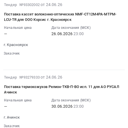
Серверы
строительно-
PDF.
2026-
от 24.06.26
систем
поставку
Тендер №93302002
и
монтажных,
Цена:
06-
искусственного
термокожухов
их
Поставка кассет волоконно-оптических NMF-CT12M4PA-MTPM-
пусконаладочных
0
24
интеллекта
Релион-
части
LCU-TR для ООО Корсис г. Красноярск
работ
руб.
13:44:11
(больших
ТКВ-
Предмет
и
Начальная цена
Дата окончания (МСК)
:
языковых
П-
тендера:
ввода
—
26.06.2026
23:00
2026-
моделей)
ВО
Закупка
в
06-
сроком
исп.11
пром
г. Красноярск
эксплуатацию
26
на
для
ПК
автоматизированной
Заказчик
23:00:00
5
АО
Шелехов.
системы
░░░░░░
░░░░░░░░░░░░░░
:
лет.
РУСАЛ
Цена:
энергоменеджмента
Тендер
Цена:
Ачинск
0
(АСТУЭ)
на
0
at
руб.
2026-
от 24.06.26
для
Тендер №93279333
поставку
руб.
г.
06-
ООО
кассет
Ачинск,
Поставка термокожухов Релион-ТКВ-П-ВО исп. 11 для АО РУСАЛ
24
"ЛМЗ
волоконно-
Ачинск
Красноярский
09:42:06
"СКАД"
оптических
край
Начальная цена
Дата окончания (МСК)
:
(г.
NMF-
,
—
30.06.2026
23:00
2026-
Красноярск)
CT12M4PA-
Russia,
06-
Тендер
MTPM-
г. Ачинск
RU
30
на
LCU-
Красноярский
Заказчик
23:00:00
выполнение