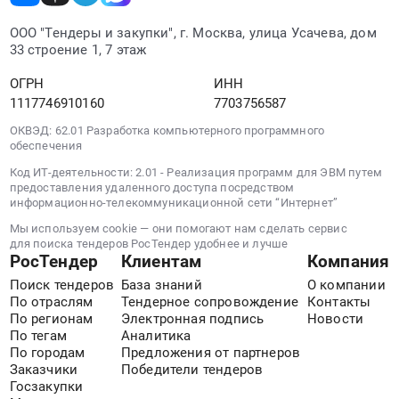
ОП
ООО "Тендеры и закупки", г. Москва, улица Усачева, дом
Корсис.
33 строение 1, 7 этаж
Цена:
0
ОГРН
ИНН
руб.
1117746910160
7703756587
ОКВЭД: 62.01 Разработка компьютерного программного
обеспечения
Код ИТ-деятельности: 2.01 - Реализация программ для ЭВМ путем
предоставления удаленного доступа посредством
информационно-телекоммуникационной сети “Интернет”
Мы используем cookie — они помогают нам сделать сервис
для поиска тендеров РосТендер удобнее и лучше
РосТендер
Клиентам
Компания
Поиск тендеров
База знаний
О компании
По отраслям
Тендерное сопровождение
Контакты
По регионам
Электронная подпись
Новости
По тегам
Аналитика
По городам
Предложения от партнеров
Заказчики
Победители тендеров
Госзакупки