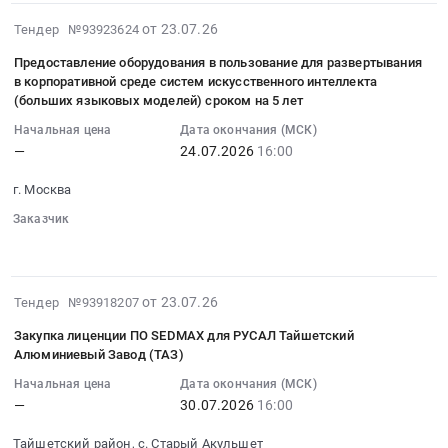
Снижение
Компьютеры,
на
2026-
затрат
от 23.07.26
Тендер №93923624
Серверы
закупку
07-
на
и
лицензии
Предоставление оборудования в пользование для развертывания
24
переделе
их
ПО
в корпоративной среде систем искусственного интеллекта
21:19:02
спекания
части
(больших языковых моделей) сроком на 5 лет
SEDMAX
:
для
Предмет
для
Начальная цена
Дата окончания (МСК)
2026-
РУСАЛ
тендера:
РУСАЛ
—
24.07.2026
16:00
07-
Каменск-
Закупка
Тайшетский
24
Уральский
пром
г. Москва
Алюминиевый
16:00:00
Тендер
ПК
Завод
Заказчик
:
на
Шелехов.
(ТАЗ)
░░░░░░
░░░░░░░░░░░░░░
Тендер
выбор
Цена:
Тендер
на
исполнителя
0
на
предоставление
на
руб.
2026-
закупку
от 23.07.26
Тендер №93918207
оборудования
закупку
07-
лицензии
в
ТМЦ
Закупка лиценции ПО SEDMAX для РУСАЛ Тайшетский
23
ПО
Алюминиевый Завод (ТАЗ)
пользование
и
17:32:27
SEDMAX
для
выполнение
Начальная цена
Дата окончания (МСК)
:
для
развертывания
СМР
—
30.07.2026
16:00
2026-
РУСАЛ
в
в
07-
Тайшетский
Тайшетский район, с. Старый Акульшет
корпоративной
рамках