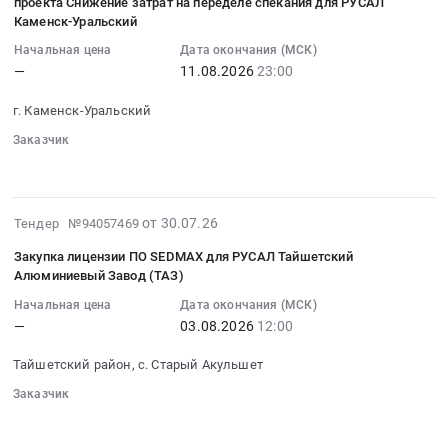
проекта Снижение затрат на переделе спекания для РУСАЛ
18:35:03
ПК
Каменск-Уральский
:
Шелехов
Начальная цена
Дата окончания (МСК)
2026-
Тендер
—
11.08.2026
23:00
08-
на
11
закупку
г. Каменск-Уральский
23:00:00
пром
Заказчик
:
ПК
░░░░░░
░░░░░░░░░░░░
Тендер
Шелехов
на
at
выбор
г.
2026-
от 30.07.26
Тендер №94057469
исполнителя
Шелехов,
07-
на
Закупка лицензии ПО SEDMAX для РУСАЛ Тайшетский
Иркутская
30
Алюминиевый Завод (ТАЗ)
закупку
область
17:30:32
ТМЦ
Начальная цена
Дата окончания (МСК)
,
:
и
—
03.08.2026
12:00
Russia,
2026-
выполнение
RU
08-
Тайшетский район, с. Старый Акульшет
СМР
Иркутская
03
в
область
Заказчик
12:00:00
рамках
░░░░░░
░░░░░░░░░░░░
Вычислительное
:
проекта
оборудование,
Тендер