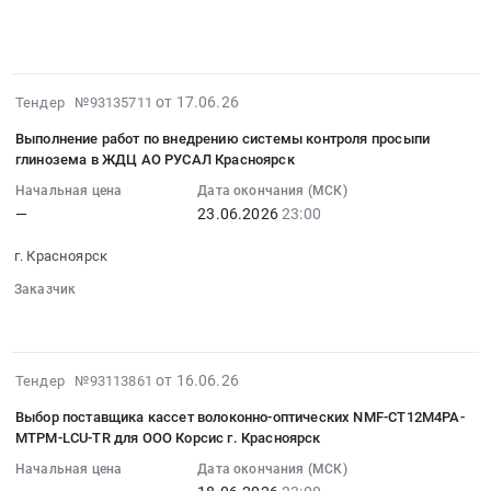
TR
край
░░░░░░░░░░░░░░░░
░░
░░░░░░░░░░░░░░░░░░░░░░░░
:
строительно-
для
░░░░░░░░░░░░░░░░░░░░░░░░░░░░░░░░
░░░░░░░░░░░░
Аудио-,
Тендер
монтажных,
ООО
Видео-,
на
пусконаладочных
Корсис
Фото-
поставку
работ
2026-
г.
от 17.06.26
Тендер №93135711
техника,
термокожухов
и
06-
Красноярск
Оборудование
Релион-
Выполнение работ по внедрению системы контроля просыпи
ввода
17
Тендер
для
глинозема в ЖДЦ АО РУСАЛ Красноярск
ТКВ-
в
15:50:40
на
презентаций
П-
эксплуатацию
Начальная цена
Дата окончания (МСК)
:
поставку
и
ВО
—
23.06.2026
23:00
автоматизированной
2026-
кассет
показов.
исп.11
системы
06-
волоконно-
Монтаж
г. Красноярск
для
энергоменеджмента
23
оптических
и
АО
(АСТУЭ)
Заказчик
23:00:00
NMF-
обслуживание
РУСАЛ
░░░░░░
░░░░░░░░░░░░░░
для
:
CT12M4PA-
Предмет
Ачинск
ООО
Тендер
MTPM-
тендера:
Тендер
"ЛМЗ
на
LCU-
Поставка
2026-
на
от 16.06.26
Тендер №93113861
"СКАД"
выполнение
TR
термокожухов
06-
поставку
(г.
работ
для
Выбор поставщика кассет волоконно-оптических NMF-CT12M4PA-
Релион-
16
термокожухов
Красноярск)
по
MTPM-LCU-TR для ООО Корсис г. Красноярск
ООО
ТКВ-
18:50:34
Релион-
at
внедрению
Корсис
П-
Начальная цена
Дата окончания (МСК)
:
ТКВ-
г.
системы
г.