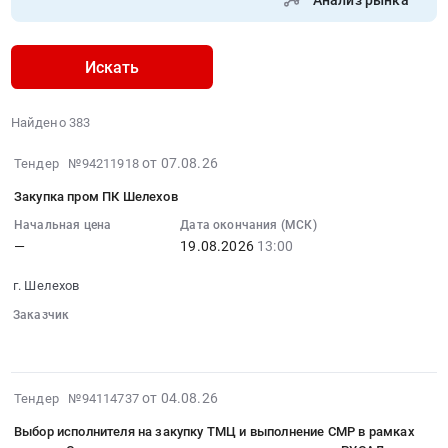
Анализ рынка
Искать
Найдено 383
2026-
от 07.08.26
Тендер №94211918
08-
Закупка пром ПК Шелехов
07
15:40:25
Начальная цена
Дата окончания (МСК)
—
19.08.2026
13:00
:
2026-
г. Шелехов
08-
19
Заказчик
░░░░░░
░░░░░░░░░░░░
13:00:00
:
Тендер
2026-
от 04.08.26
Тендер №94114737
на
08-
закупку
Выбор исполнителя на закупку ТМЦ и выполнение СМР в рамках
07
пром