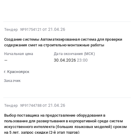
░░░░░░░░░░░░░░░░
░░
░░░░░░░░░░░░░░░░░░░░░░░░
23:30:00
для
0
at
░░░░░░░░░░░░░░░░░░░░░░░░░░░░░░░░
печах
:
филиала
руб.
г.
░░░░░░░░░░░░░░
ВЗП
Тендер
ПАО
Красноярск,
для
на
РУСАЛ
Красноярский
ООО
поставку
Братск
2026-
от 21.04.26
Тендер №91754121
край
КраМЗ
диафрагмы
в
04-
,
Тендер
Создание системы Автоматизированная система для проверки
расхода
г.
21
Russia,
содержания смет на строительно-монтажные работы
на
конденсата
Шелехов
15:58:21
RU
услуги
для
at
Начальная цена
Дата окончания (МСК)
:
Красноярский
разработки
РУСАЛ
—
30.04.2026
23:00
г.
2026-
край
и
Ачинск
Шелехов,
04-
Программное
внедрения
г. Красноярск
Тендер
Иркутская
30
обеспечение.
автоматизированной
на
область
Заказчик
23:00:00
Сопровождение
системы
поставку
░░░░░░
░░░░░░░░░░░░
,
:
Предмет
оптимизации
диафрагмы
Russia,
Тендер
тендера:
использования
расхода
RU
на
Поставка
2026-
электроэнергии
от 21.04.26
Тендер №91744788
конденсата
Иркутская
создание
ПО
04-
на
для
область
системы
Выбор поставщика на предоставление оборудования в
WinMachine
21
печах
РУСАЛ
Программное
Автоматизированная
пользование для развертывания в корпоративной среде систем
21
12:14:11
ВЗП
Ачинск
обеспечение
искусственного интеллекта (больших языковых моделей) сроком
система
комплектация
:
для
at
на 5 лет. запрос скидки (2-й этап торгов)
(для