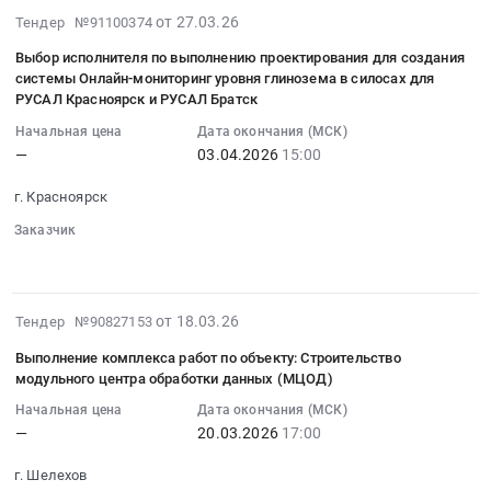
искусственного
разработки
диафрагмы
выполнение
технического
работы
2026-
от 27.03.26
Тендер №91100374
интеллекта
и
расхода
работ
обслуживания
at
03-
(больших
внедрения
конденсата
по
Выбор исполнителя по выполнению проектирования для создания
оборудования
г.
27
языковых
автоматизированной
системы Онлайн-мониторинг уровня глинозема в силосах для
для
внедрению
для
Красноярск,
13:20:35
моделей)
РУСАЛ Красноярск и РУСАЛ Братск
системы
РУСАЛ
системы
филиала
Красноярский
:
сроком
оптимизации
Ачинск.
Цифровой
ПАО
Начальная цена
Дата окончания (МСК)
край
2026-
на
использования
Цена:
—
03.04.2026
15:00
подсказчик
РУСАЛ
,
04-
5
электроэнергии
0
по
Братск
Russia,
03
лет.
на
г. Красноярск
руб.
качеству
в
RU
15:00:00
запрос
печах
спека
г.
Заказчик
Красноярский
:
скидки
ВЗП
на
Шелехов.
░░░░░░
░░░░░░░░░░░░
край
Тендер
(2-
для
печах
Цена:
Программное
на
й
ООО
№1,
0
обеспечение
выбор
этап
2026-
КраМЗ.
от 18.03.26
Тендер №90827153
3-
руб.
(юридическое,
исполнителя
торгов)
03-
Цена:
12,
бухгалтерское,
по
Выполнение комплекса работ по объекту: Строительство
Тендер
18
0
14,
информационно-
модульного центра обработки данных (МЦОД)
выполнению
на
19:26:14
руб.
для
справочные
проектирования
Начальная цена
Дата окончания (МСК)
выбор
:
АО
системы).
для
—
20.03.2026
17:00
поставщика
2026-
РУСАЛ
Сопровождение
создания
на
03-
Ачинск
Предмет
г. Шелехов
системы
предоставление
20