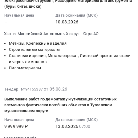
08-
Электробензоинструмент; Расходные материалы для инструмента
Якутия/
,
(буры, биты, диски)
10
республика
Russia,
00:00:00
Спецтехника,
Начальная цена
Дата окончания (МСК)
RU
:
—
10.08.2026
Коммунальные
Краснодарский
Тендер
машины,
край
Ханты-Мансийский Автономный округ - Югра АО
на
Автобусы
Трубопроводная
перегородочные
Предмет
и
Метизы, Крепежные изделия
блоки;
тендера:
Строительные материалы
запорная
Сортовой
Стальные изделия, Металлопрокат, Листовой прокат из стали
RUZVZ-
арматура,
металлопрокат
и черных металлов
8075,
радиаторы
Пиломатериалы
(швеллер,
закупка
Предмет
уголки,
экскаватор-
тендера:
балки);
погрузчик,
Поставка
2026-
Арматура;
от 05.08.26
Тендер №94165387
емкость
ручного
08-
Цементно-
ковша1,15
инструмента
Выполнение работ по демонтажу и утилизации остаточных
05
песчаные
м3,
и
элементов фактически погибших объектов в Тутаевском
16:26:38
смеси;
по
приспособлений.
муниципальном округе
:
Клеи;
заявке
Цена:
Начальная цена
Дата окончания (МСК)
2026-
Метизы
3-.736
975974
9 999 999 ₽
13.08.2026
07:00
08-
и
для
руб.
13
расходники;
нужд