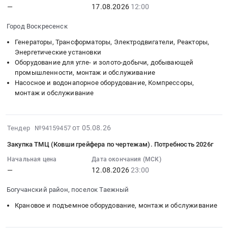
округ
ЖД
—
17.08.2026
12:00
:
к
фронтальный
Тимофеевка,
-
путей
2026-
двигателям,
погрузчик
Самарская
Югра
Город Воскресенск
Предмет
08-
трансмиссии
Master
область
автономный
тендера:
17
и
Генераторы, Трансформаторы, Электродвигатели, Реакторы,
WHL30,
,
округ
Оказание
12:00:00
Энергетические установки
механизмам
класс
Russia,
Метизы,
услуг
Оборудование для угле- и золото-добычи, добывающей
:
управления
3,
RU
Крепежные
по
промышленности, монтаж и обслуживание
Тендер
для
высота
Самарская
изделия
Насосное и водонапорное оборудование, Компрессоры,
транспортному
на
спецтехники
4,25м,
область
Предмет
монтаж и обслуживание
обслуживанию.
нестандартные
Тендер
ковш
Строительство,
тендера:
Цена:
изделия
на
2,5м3
ремонт
Перегородочные
0
по
поставку
at
и
2026-
блоки;
от 05.08.26
руб.
Тендер №94159457
чертежам
запасных
Курганская
обслуживание
08-
Сортовой
4
частей
обл,
дорог,
Закупка ТМЦ (Ковши грейфера по чертежам). Потребность 2026г
05
металлопрокат
кв._ФВМУ2026
к
Курганская
мостов,
14:11:26
Начальная цена
Дата окончания (МСК)
(швеллер,
Тендер
двигателям,
область
тоннелей
—
12.08.2026
23:00
:
уголки,
на
трансмиссии
,
и
2026-
балки);
нестандартные
и
Russia,
ЖД
Богучанский район, поселок Таежный
08-
Арматура;
изделия
механизмам
RU
путей
12
Цементно-
Крановое и подъемное оборудование, монтаж и обслуживание
по
управления
Курганская
Предмет
23:00:00
песчаные
чертежам
для
область
тендера:
:
смеси;