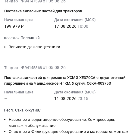
2026-
ЦРО
от 05.08.26
поставку
Тендер №94147599
Тендер
08-
ЛП
компрессоров
на
Поставка запасных частей для тракторов
05
СФ,
(обеспечение
закупку
08:56:07
Начальная цена
Дата окончания (МСК)
НФ,
сжатым
по
199 979 ₽
17.08.2026
10:00
:
ШФ,
воздухом
направлению
2026-
ТФ,
участвок
Бытовая
поселок Песочный
08-
КФ
чистки
химия_Хоз
17
Запчасти для спецтехники
и
ковшей)
инвентарь
10:00:00
ДРМО
(2-
4
:
СФ
й
кв
Тендер
2026-
ООО
этап
от 05.08.26
Тендер №94145868
2026
на
08-
ИСО
торгов)
(Оренбургская
Поставка запчастей для ремонта XCMG XE370СА с двухпоточной
поставку
05
(ссылка
Тендер
область)
гидролинией на Чаяндинское НГКМ, Якутия, С6КА-003753
запасных
08:12:28
на
на
ЧЕРКИЗОВО
Начальная цена
Дата окончания (МСК)
частей
:
чертежи
поставку
at
—
11.08.2026
23:15
для
2026-
внизу
компрессоров
Оренбургская
тракторов
08-
на
(обеспечение
область,
Респ. Саха /Якутия/
Тендер
11
этой
сжатым
Оренбургская
на
Насосное и водонапорное оборудование, Компрессоры,
23:15:00
странице)
воздухом
область
монтаж и обслуживание
поставку
:
at
участвок
,
Очистное и Фильтрующее оборудование и материалы, монтаж
запасных
Тендер
г.
чистки