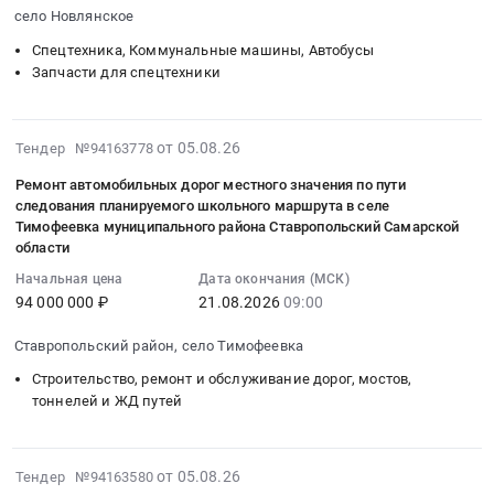
2026-
на
диски)
село Новлянское
Тендер:
08-
выполнение
Тендер
Весы
05
Спецтехника, Коммунальные машины, Автобусы
работ
на
на
15:10:00
Запчасти для спецтехники
по
перегородочные
цепной
:
демонтажу
блоки;
ковшевой
Тендер
и
Сортовой
транспортер
2026-
на
от 05.08.26
Тендер №94163778
утилизации
металлопрокат
at
08-
поставку
остаточных
(швеллер,
Ремонт автомобильных дорог местного значения по пути
г.
05
навесного
элементов
уголки,
следования планируемого школьного маршрута в селе
Михайловка,
15:57:31
оборудования
фактически
Тимофеевка муниципального района Ставропольский Самарской
балки);
Волгоградская
:
Тендер
области
погибших
Арматура;
область
2026-
на
объектов
Цементно-
Начальная цена
Дата окончания (МСК)
,
08-
поставку
в
песчаные
94 000 000 ₽
21.08.2026
09:00
Russia,
21
навесного
Тутаевском
смеси;
RU
09:00:00
оборудования
муниципальном
Ставропольский район, село Тимофеевка
Клеи;
Волгоградская
:
at
округе
Метизы
Строительство, ремонт и обслуживание дорог, мостов,
область
Тендер
село
at
и
тоннелей и ЖД путей
Прочее
на
Новлянское,
Ярославская
расходники;
оборудование
ремонт
Московская
обл,
Кровельные
промышленного
автомобильных
область
Ярославская
материалы;
2026-
от 05.08.26
Тендер №94163580
назначения
дорог
,
область