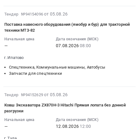
at
Тендер
на
элеваторам_КЧХК_авг.
для
Белгородский
на
территории
2026.
тилтротатора
2026-
район,
от 05.08.26
выполнение
Тендер №94154096
Ленинского
Цена:
или
08-
поселок
работ
района
0
эквивалент,
Поставка навесного оборудования (ямобур и бур) для тракторной
05
городского
по
Города
руб.
не
техники МТЗ-82
11:57:26
типа
текущему
Томска
уступающий
Начальная цена
Дата окончания (МСК)
:
Разумное,
ремонту
в
по
—
07.08.2026
08:00
2026-
Белгородская
грузоподъемной
рамках
характеристикам
08-
область
техники
муниципальной
Тендер:
г. Ипатово
07
,
(ковшового
программы
СП-275
Спецтехника, Коммунальные машины, Автобусы
08:00:00
Russia,
погрузчика)
"Обеспечение
Поставка
Запчасти для спецтехники
:
RU
Тендер
экологической
мини-
Тендер
Белгородская
на
безопасности"
экскаватора
на
область
выполнение
на
РВ-035
2026-
от 05.08.26
поставку
Тендер №94152629
Запчасти
работ
2024-
с
08-
навесного
для
по
2030
доп.
Ковш Экскаватора ZX870Н-3 Hitachi Прямая лопата без донной
05
оборудования
спецтехники
текущему
годы".
разгрузки
Оборудованием
11:21:25
(ямобур
Предмет
ремонту
Цена:
(гидромолот
Начальная цена
Дата окончания (МСК)
:
и
тендера:
грузоподъемной
6111700
в
—
12.08.2026
12:00
2026-
бур)
Поставка
техники
руб.
сборе,
08-
для
запасных
(ковшового
г. Тула