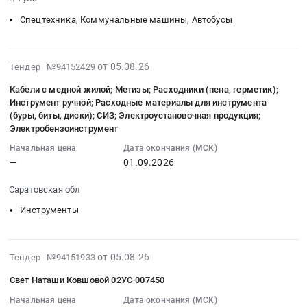
ковш
12
тракторной
частей.
погрузчика)
траншейный
Спецтехника, Коммунальные машины, Автобусы
12:00:00
техники
Цена:
at
300
:
МТЗ-82
350000
г.
мм,
Тендер:
Тендер
руб.
Красноярск,
ямобур,
2026-
Ковш
от 05.08.26
Тендер №94152429
на
Красноярский
ковш
08-
Экскаватора
поставку
край
Кабели с медной жилой; Метизы; Расходники (пена, герметик);
планировочный
05
ZX870Н-3
навесного
,
Инструмент ручной; Расходные материалы для инструмента
1200
11:19:25
Hitachi
оборудования
(буры, биты, диски); СИЗ; Электроустановочная продукция;
Russia,
мм,
:
Прямая
(ямобур
Электробензоинструмент
RU
доп.
2026-
лопата
и
Красноярский
Начальная цена
Дата окончания (МСК)
гидролиния
09-
без
бур)
край
—
01.09.2026
для
01
донной
для
Крановое
тилтротатора
00:00:00
разгрузки
тракторной
Саратовская обл
и
или
:
Тендер:
техники
подъемное
Инструменты
эквивалент,
Тендер
Ковш
МТЗ-82
оборудование,
не
на
Экскаватора
at
монтаж
уступающий
кабели
ZX870Н-3
г.
и
2026-
по
от 05.08.26
Тендер №94151933
с
Hitachi
Ипатово,
обслуживание
08-
характеристикам
медной
Прямая
Ставропольский
Свет Наташи Ковшовой 02УС-007450
Предмет
05
at
жилой;
лопата
край
тендера:
11:14:33
Начальная цена
Дата окончания (МСК)
г.
Метизы;