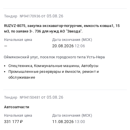
запасных
частей
2026-
от 05.08.26
Тендер №94170936
экскаватора
08-
Sany980
RUZVZ-8075, закупка экскаватор-погрузчик, емкость ковша1, 15
05
на
м3, по заявке 3-. 736 для нужд АО "Звезда".
20:52:43
Малмыжское
Начальная цена
Дата окончания (МСК)
:
месторождение
—
20.08.2026
12:06
2026-
Тендер
08-
на
Оймяконский улус, поселок городского типа Усть-Нера
20
поставку
Спецтехника, Коммунальные машины, Автобусы
12:06:00
запасных
Промышленные резервуары и ёмкости, ремонт и
:
частей
обслуживание
Тендер:
экскаватора
RUZVZ-
Sany980
8075,
на
2026-
от 05.08.26
Тендер №94150481
закупка
Малмыжское
08-
экскаватор-
Автозапчасти
месторождение
05
погрузчик,
at
18:44:05
Начальная цена
Дата окончания (МСК)
емкость
Нанайский
331 177 ₽
11.08.2026
13:00
:
ковша1,15
район,
2026-