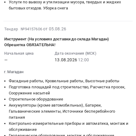
двигателям,
94000000
Услуги по вывозу и утилизации мусора, твердых и жидких
at
для
ковша
Тендер
изделия
трансмиссии
руб.
бытовых отходов. Уборка снега
Богучанский
инструмента
и
на
по
и
район,
(буры,
рукояти
выполнение
чертежам
механизмам
поселок
биты,
стрелы
работ
4
управления
2026-
от 05.08.26
Тендер №94157606
Таежный,
диски).
at
по
кв._ФВМУ2026.
для
08-
Красноярский
Цена:
г.
ликвидации
Инструмент (На условиях доставки до склада Магадан)
Цена:
спецтехники.
05
край
0
Луганск,
несанкционированных
Обрешетка ОБЯЗАТЕЛЬНА!
0
Цена:
13:13:35
,
руб.
Луганская
свалок
руб.
0
Начальная цена
Дата окончания (МСК)
:
Russia,
Народная
на
—
13.08.2026
12:00
руб.
2026-
RU
Республика
территории
08-
Красноярский
,
Ленинского
г. Магадан
13
край
Russia,
района
Фасадные работы, Кровельные работы, Высотные работы
12:00:00
Крановое
RU
Города
Подготовка площадей под строительство, Расчистка просек,
:
и
Луганская
Томска
Сооружение насыпей
Тендер:
подъемное
Народная
в
Строительное оборудование
Инструмент
оборудование,
Республика
рамках
Аккумуляторы (кроме автомобильных), Батареи,
(На
монтаж
Запчасти
муниципальной
Гальванические элементы, Источники бесперебойного
условиях
и
для
питания
программы
доставки
Контрольно-измерительные приборы и автоматика, монтаж и
обслуживание
спецтехники
"Обеспечение
до
обслуживание
Предмет
Предмет
экологической
склада
Геодезическое оборудование, монтаж и обслуживание