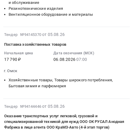
Russia,
и обслуживание
частей
на
Саяногорск,
ковшей)
RU
Резинотехнические изделия
для
поставку
Хакасия
(2-
Оренбургская
Вентиляционное оборудование и материалы
тракторов
запчастей
республика
й
область
at
для
,
этап
Хозяйственные
поселок
ремонта
Russia,
торгов)
товары,
2026-
от 05.08.26
Тендер №94145370
Песочный,
XCMG
RU
at
Товары
08-
Санкт-
XE370СА
Хакасия
г.
Поставка хозяйственных товаров
широкого
05
Петербург
с
республика
Братск,
потребления,
07:20:04
Начальная цена
Дата окончания (МСК)
город
двухпоточной
Строительно-
Иркутская
Бытовая
17 790 ₽
06.08.2026
07:00
:
,
гидролинией
монтажные
область
химия
2026-
Russia,
на
работы,
,
г. Омск
и
08-
RU
Чаяндинское
Монтаж
Russia,
парфюмерия
06
Хозяйственные товары, Товары широкого потребления,
Санкт-
НГКМ,
конструкций
RU
Предмет
07:00:00
Бытовая химия и парфюмерия
Петербург
Якутия,
и
Иркутская
тендера:
:
город
С6КА-003753
ограждений
область
Закупка
Тендер
Запчасти
Тендер
Предмет
Насосное
по
2026-
на
от 05.08.26
Тендер №94144446
для
на
тендера:
и
направлению
08-
поставку
спецтехники
поставку
Поставка
Оказание транспортных услуг легковой, грузовой и
водонапорное
Бытовая
05
хозяйственных
Предмет
специализированной техникой для нужд ООО ОК РУСАЛ Анодная
запчастей
Нестандартных
оборудование,
химия_Хоз
06:03:42
товаров
Фабрика в лице агента ООО КраМЗ-Авто (4-й этап торгов)
тендера:
для
ТМЦ
Компрессоры,
инвентарь
:
Тендер