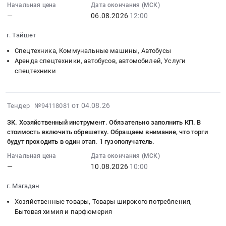
Поставка
ремонта
(годовой
монтаж
Начальная цена
Дата окончания (МСК)
4
2026-
на
запасных
XCMG
отбор)
—
06.08.2026
12:00
и
кв
08-
поставку
частей
XE370СА
в
обслуживание
2026
06
хозяйственных
г. Тайшет
для
с
2027
Предмет
(Оренбургская
12:00:00
товаров
тракторов.
двухпоточной
году
тендера:
Спецтехника, Коммунальные машины, Автобусы
область)
:
at
Цена:
гидролинией
для
Поставка
Аренда спецтехники, автобусов, автомобилей, Услуги
ЧЕРКИЗОВО.
Тендер
г.
199979
на
ЦРО
спецтехники
компрессоров
Цена:
на
Омск,
руб.
Чаяндинское
ЛП
(обеспечение
0
оказание
Омская
НГКМ,
СФ,
сжатым
руб.
транспортных
область
Якутия,
2026-
НФ,
воздухом
от 04.08.26
Тендер №94118081
услуг
,
С6КА-003753
08-
ШФ,
участвок
легковой,
Russia,
ЗК. Хозяйственный инструмент. Обязательно заполнить КП. В
at
04
ТФ,
чистки
грузовой
RU
стоимость включить обрешетку. Обращаем внимание, что торги
Респ.
20:10:35
КФ
ковшей)
и
будут проходить в один этап. 1 гузополучатель.
Омская
Саха
:
и
(2-
специализированной
область
Начальная цена
Дата окончания (МСК)
/
2026-
ДРМО
й
техникой
Хозяйственные
—
10.08.2026
10:00
Якутия/,
08-
СФ
этап
для
товары,
Саха
10
ООО
торгов).
нужд
Товары
г. Магадан
/
10:00:00
ИСО
Цена:
ООО
широкого
Хозяйственные товары, Товары широкого потребления,
Якутия/
:
(ссылка
0
ОК
потребления,
Бытовая химия и парфюмерия
республика
Тендер:
на
руб.
РУСАЛ
Бытовая