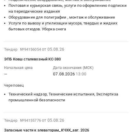
тендера:
тендера:
безопасности"
Магадан)
Почтовая и курьерская связь, услуги по оформлению подписки
Закупка
Гидроцилиндр
на
на периодические издания
Обрешетка
ТМЦ
ковша
2024-
Оборудование для полиграфии , монтаж и обслуживание
ОБЯЗАТЕЛЬНА!
(Ковши
и
2030
Услуги по вывозу и утилизации мусора, твердых и жидких
Тендер:
грейфера
рукояти
годы"
бытовых отходов. Уборка снега
Инструмент
по
стрелы.
Тендер
(На
чертежам).
Цена:
на
условиях
Потребность
0
выполнение
2026-
от 05.08.26
Тендер №94156054
доставки
2026г.
руб.
работ
08-
до
ЭПБ Ковш сталевозный КС-380
Цена:
по
05
склада
0
ликвидации
12:38:30
Начальная цена
Дата окончания (МСК)
Магадан)
руб.
несанкционированных
—
07.08.2026
13:00
:
Обрешетка
свалок
2026-
ОБЯЗАТЕЛЬНА!
Череповец
на
08-
at
территории
07
Технический надзор, Технические испытания, Экспертиза
г.
Ленинского
13:00:00
промышленной безопасности
Магадан,
района
:
Магаданская
Города
Тендер:
область
Томска
2026-
ЭПБ
от 05.08.26
Тендер №94155776
,
в
08-
Ковш
Russia,
Запасные части к элеваторам_КЧХК_авг. 2026
рамках