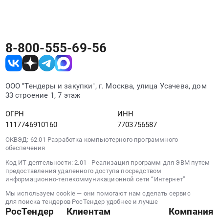
категории со всех площадок в одном месте.
1
Тайшет,
Russia,
гузополучатель.
Иркутская
RU
at
область
Челябинская
г.
,
область
8-800-555-69-56
Магадан,
Russia,
Сантехнические
Магаданская
RU
работы,
область
Иркутская
Внутренние
,
область
сети
ООО "Тендеры и закупки", г. Москва, улица Усачева, дом
Russia,
Спецтехника,
33 строение 1, 7 этаж
водо-,
RU
Коммунальные
тепло-,
Магаданская
ОГРН
ИНН
машины,
газо-
область
1117746910160
7703756587
Автобусы
снабжения
Хозяйственные
Предмет
и
ОКВЭД: 62.01 Разработка компьютерного программного
товары,
тендера:
обеспечения
канализации
Товары
Оказание
Предмет
Код ИТ-деятельности: 2.01 - Реализация программ для ЭВМ путем
широкого
транспортных
предоставления удаленного доступа посредством
тендера:
потребления,
услуг
информационно-телекоммуникационной сети “Интернет”
Монтажные
Бытовая
легковой,
работы
Мы используем cookie — они помогают нам сделать сервис
химия
грузовой
для поиска тендеров РосТендер удобнее и лучше
ВК,
и
РосТендер
Клиентам
Компания
и
ОВ.
парфюмерия