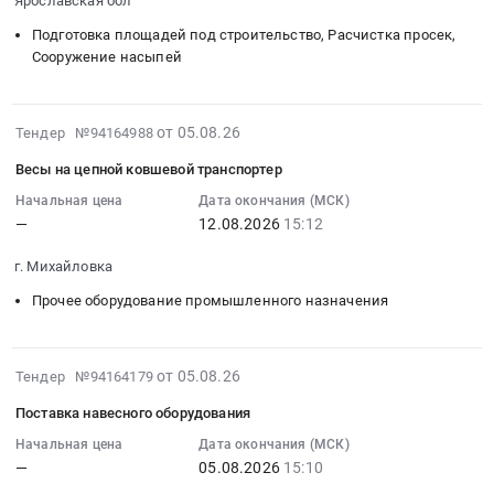
Ярославская обл
07:00:00
Кровельные
АО
Подготовка площадей под строительство, Расчистка просек,
:
материалы;
"Звезда"..
Сооружение насыпей
Тендер
Строительная
Цена:
на
сетка;
0
выполнение
Огнезащитные
руб.
2026-
от 05.08.26
Тендер №94164988
работ
краски,
08-
по
составы;
Весы на цепной ковшевой транспортер
05
демонтажу
Древесно-
16:22:37
Начальная цена
Дата окончания (МСК)
и
плитные
—
12.08.2026
15:12
:
утилизации
материалы;
2026-
остаточных
Лесопиломатериалы;
г. Михайловка
08-
элементов
Инструмент
12
Прочее оборудование промышленного назначения
фактически
ручной;
15:12:00
погибших
Электробензоинструмент;
:
объектов
Расходные
Тендер:
2026-
от 05.08.26
Тендер №94164179
в
материалы
Весы
08-
Тутаевском
для
Поставка навесного оборудования
на
05
муниципальном
инструмента
цепной
16:06:56
Начальная цена
Дата окончания (МСК)
округе
(буры,
—
05.08.2026
15:10
ковшевой
:
Тендер
биты,
транспортер