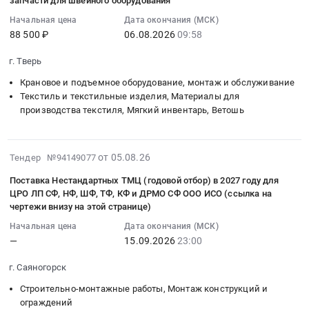
запчасти для швейного оборудования
защиты
материалы;
05
Тендер:
ручной;
ковшей
Хозяйственные
10:14:03
Начальная цена
Дата окончания (МСК)
хозтовары,
Расходные
на
товары;
88 500 ₽
06.08.2026
09:58
:
посуда
материалы
КО.
Метизы;
2026-
at
для
г. Тверь
Цена:
Цементно-
08-
г.
инструмента
0
песчаные
06
Владивосток;
Крановое и подъемное оборудование, монтаж и обслуживание
(буры,
руб.
смеси;
09:58:00
Текстиль и текстильные изделия, Материалы для
г.
биты,
Гипсокартон
производства текстиля, Мягкий инвентарь, Ветошь
:
Хабаровск,
диски);
(Кнауф)
Тендер:
Приморский
СИЗ;
at
запчасти
край
Электроустановочная
2026-
Санкт-
для
от 05.08.26
Хабаровский
Тендер №94149077
продукция;
08-
Петербург,
швейного
край
Электробензоинструмент.
Поставка Нестандартных ТМЦ (годовой отбор) в 2027 году для
05
Санкт-
оборудования
,
ЦРО ЛП СФ, НФ, ШФ, ТФ, КФ и ДРМО СФ ООО ИСО (ссылка на
Цена:
10:07:20
Петербург
Тендер:
Russia,
чертежи внизу на этой странице)
0
:
город
запчасти
RU
руб.
Начальная цена
Дата окончания (МСК)
2026-
,
для
Приморский
—
15.09.2026
23:00
09-
Russia,
швейного
край
15
RU
оборудования
Хозяйственные
г. Саяногорск
23:00:00
Санкт-
at
товары,
Строительно-монтажные работы, Монтаж конструкций и
:
Петербург
г.
Товары
ограждений
Тендер
город