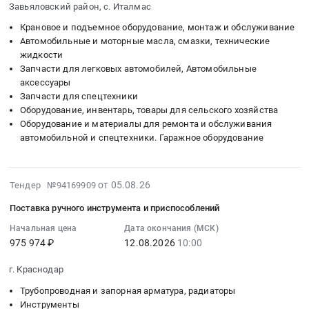
м3,
село
Завьяловский район, с. Италмас
08-
по
Малмыж,
11
Крановое и подъемное оборудование, монтаж и обслуживание
заявке
Хабаровский
13:00:00
Автомобильные и моторные масла, смазки, технические
3-.736
край
жидкости
:
для
,
Запчасти для легковых автомобилей, Автомобильные
Тендер:
нужд
Russia,
аксессуары
Автозапчасти
АО
Запчасти для спецтехники
RU
Тендер:
"Звезда".
Оборудование, инвентарь, товары для сельского хозяйства
Хабаровский
Автозапчасти
Тендер:
Оборудование и материалы для ремонта и обслуживания
край
at
RUZVZ-
автомобильной и спецтехники. Гаражное оборудование
Резинотехнические
Завьяловский
8075,
изделия
район,
закупка
Предмет
с.
экскаватор-
2026-
от 05.08.26
Тендер №94169909
тендера:
Италмас,
погрузчик,
08-
Поставка
Удмуртская
Поставка ручного инструмента и приспособлений
емкость
05
запасных
республика
ковша1,15
18:25:21
Начальная цена
Дата окончания (МСК)
частей
,
м3,
975 974 ₽
12.08.2026
10:00
:
экскаватора
Russia,
по
2026-
Sany980
RU
г. Краснодар
заявке
08-
на
Удмуртская
3-.736
12
Трубопроводная и запорная арматура, радиаторы
Малмыжское
республика
для
10:00:00
Инструменты