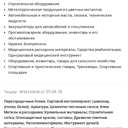
месторождение.
Крановое
Строительное оборудование
нужд
:
Цена:
и
Металлургическая продукция из цветных металлов
АО
Тендер
0
подъемное
Автомобильные и моторные масла, смазки, технические
"Звезда".
на
руб.
жидкости
оборудование,
at
поставку
Аккумуляторы для автомобилей и спецтехники
монтаж
Оймяконский
ручного
Противопожарное оборудование, инвентарь и его
и
улус,
инструмента
обслуживание
обслуживание
поселок
и
Оружие, Боеприпасы
Предмет
городского
приспособлений
Медицинские расходные материалы, Средства реабилитации,
тендера:
типа
Тендер
Одноразовый медицинский инструмент
Автозапчасти.
Усть-
на
Оборудование, инвентарь, товары для сельского хозяйства
Цена:
Спортивные и туристические товары, Тренажеры, Спортивные
Нера,
поставку
331177
площадки
Саха
ручного
руб.
/
инструмента
Якутия/
и
2026-
от 05.08.26
республика
Тендер №94169848
приспособлений
08-
,
at
Перегородочные блоки; Сортовой металлопрокат (швеллер,
05
Russia,
г.
уголки, балки); Арматура; Цементно-песчаные смеси; Клеи;
18:25:21
RU
Краснодар,
Метизы и расходники; Кровельные материалы; Строительная
:
Саха
Краснодарский
сетка; Огнезащитные краски, составы; Древесно-плитные
2026-
материалы; Лесопиломатериалы; Инструмент ручной;
/
край