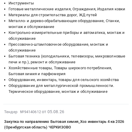
Тверь,
широкого
Инструменты
на
Метизы,
Тверская
потребления,
Готовые металлические изделия, Ограждения, Изделия ковки
поставку
Крепежные
область
Бытовая
Материалы для строительства дорог, ЖД путей
Нестандартных
изделия
,
химия
Металло- и дерево-обрабатывающее оборудование, Станки,
ТМЦ
Предмет
Russia,
и
монтаж и обслуживание
(годовой
тендера:
RU
парфюмерия
Контрольно-измерительные приборы и автоматика, монтаж и
отбор)
Шпаклевки;
обслуживание
Тверская
Предмет
в
Прессовочно-штамповочное оборудование, монтаж и
Инструмент
область
тендера:
обслуживание
2027
ручной;
Крановое
хозтовары,
Бытовая техника (холодильники, телевизоры, микроволновые
году
Лакокрасочные
и
посуда.
печи и пр.), ремонт и обслуживание
для
материалы;
подъемное
Цена:
Хозяйственные товары, Товары широкого потребления,
ЦРО
Хозяйственные
оборудование,
0
Бытовая химия и парфюмерия
ЛП
товары;
монтаж
руб.
Оборудование, инвентарь, товары для сельского хозяйства
СФ,
Метизы;
и
Оборудование для металлургической промышленности.
НФ,
Цементно-
обслуживание
Термическое оборудование, монтаж и обслуживание
ШФ,
песчаные
Предмет
ТФ,
смеси;
тендера:
КФ
Гипсокартон
запчасти
2026-
от 05.08.26
Тендер №94140612
и
(Кнауф).
для
08-
Закупка по направлению Бытовая химия_Хоз инвентарь 4 кв 2026
ДРМО
Цена:
швейного
05
(Оренбургская область) ЧЕРКИЗОВО
СФ
0
оборудования.
09:38:16