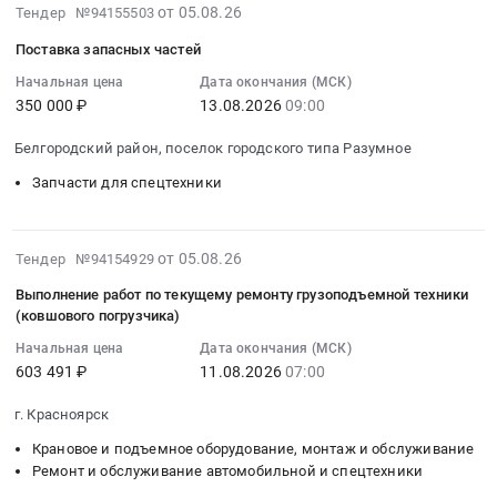
Цена:
2026-
от 05.08.26
по
Тендер №94155503
2026
промышленной
мини-
0
08-
вывозу
at
безопасности
экскаватора
Поставка запасных частей
руб.
05
и
г.
Предмет
РВ-035
12:22:31
Начальная цена
Дата окончания (МСК)
утилизации
Кирово-
тендера:
с
350 000 ₽
13.08.2026
09:00
:
мусора,
Чепецк,
ЭПБ
доп.
2026-
твердых
Кировская
Ковш
Оборудованием
Белгородский район, поселок городского типа Разумное
08-
и
область
сталевозный
(гидромолот
13
Запчасти для спецтехники
жидких
,
КС-380.
в
09:00:00
бытовых
Russia,
Цена:
сборе,
:
отходов.
RU
0
ковш
Тендер
2026-
Уборка
от 05.08.26
Тендер №94154929
Кировская
руб.
траншейный
на
08-
снега
область
300
Выполнение работ по текущему ремонту грузоподъемной техники
поставку
05
Предмет
Запчасти
мм,
(ковшового погрузчика)
запасных
12:16:46
тендера:
для
ямобур,
Начальная цена
Дата окончания (МСК)
частей
:
Выполнение
спецтехники
ковш
603 491 ₽
11.08.2026
07:00
Тендер
2026-
работ
Предмет
планировочный
на
08-
по
тендера:
1200
г. Красноярск
поставку
11
ликвидации
Запасные
мм,
запасных
Крановое и подъемное оборудование, монтаж и обслуживание
07:00:00
несанкционированных
части
доп.
Ремонт и обслуживание автомобильной и спецтехники
частей
:
свалок
к
гидролиния