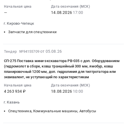
05
сталевозный
RU
муниципальной
12:31:38
Начальная цена
Дата окончания (МСК)
КС-380
Магаданская
программы
—
14.08.2026
17:00
:
Тендер:
область
"Обеспечение
2026-
ЭПБ
Фасадные
г. Кирово-Чепецк
экологической
08-
Ковш
работы,
безопасности"
14
сталевозный
Запчасти для спецтехники
Кровельные
на
17:00:00
КС-380
работы,
2024-
:
at
Высотные
2030
Тендер
Череповец,
2026-
от 05.08.26
Тендер №94155709
работы
годы"
на
Вологодская
08-
Предмет
СП-275 Поставка мини-экскаватора РВ-035 с доп. Оборудованием
at
запасные
область
05
тендера:
(гидромолот в сборе, ковш траншейный 300 мм, ямобур, ковш
г.
части
,
12:29:37
Инструмент
планировочный 1200 мм, доп. гидролиния для тилтротатора или
Томск,
к
Russia,
:
эквивалент, не уступающий по характеристикам
(На
Томская
элеваторам_КЧХК_авг.
RU
2026-
условиях
Начальная цена
Дата окончания (МСК)
область
2026
Вологодская
08-
доставки
4 263 934 ₽
18.08.2026
10:00
,
Тендер
область
18
до
Russia,
на
Технический
10:00:00
г. Казань
склада
RU
запасные
надзор,
:
Магадан)
Спецтехника, Коммунальные машины, Автобусы
Томская
части
Технические
Тендер:
Обрешетка
область
к
испытания,
СП-275
ОБЯЗАТЕЛЬНА!.
Услуги
элеваторам_КЧХК_авг.
Экспертиза
Поставка