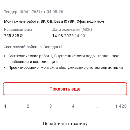
,
ЗК.
чертежи
Анодная
химия
Russia,
Хозяйственный
внизу
Фабрика
и
2026-
от 04.08.26
Тендер №94117851
RU
инструмент.
на
в
парфюмерия
08-
Саха
Обязательно
этой
Монтажные работы ВК, ОВ. База ЮУВК. Офис под ключ
лице
Предмет
04
/
заполнить
странице).
агента
тендера:
19:26:16
Начальная цена
Дата окончания (МСК)
Якутия/
КП.
Цена:
ООО
Поставка
755 825 ₽
14.08.2026
14:00
:
республика
В
0
КраМЗ-
хозяйственных
2026-
Насосное
стоимость
руб.
Авто
Сосновский район, п. Западный
товаров.
08-
и
включить
(4-
Цена:
14
Сантехнические работы, Внутренние сети водо-, тепло-, газо-
водонапорное
обрешетку.
й
17790
14:00:00
снабжения и канализации
оборудование,
Обращаем
этап
руб.
Проектирование, монтаж и обслуживание систем вентиляции
:
Компрессоры,
внимание,
торгов)
Тендер
монтаж
что
Тендер
на
и
торги
на
монтажные
Показать еще
обслуживание
будут
оказание
работы
Предмет
проходить
транспортных
ВК,
тендера:
в
услуг
1
2
3
4
...
1 428
ОВ.
Поставка
один
легковой,
База
запчастей
этап.
грузовой
ЮУВК.
для
1
Перейти на страницу
и
Офис
ремонта
гузополучатель.