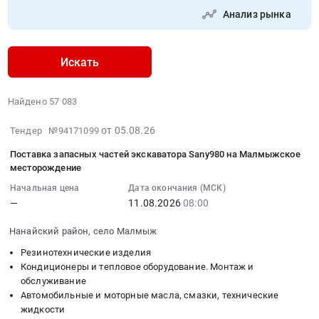
Анализ рынка
Искать
Найдено 57 083
2026-
от 05.08.26
Тендер №94171099
08-
Поставка запасных частей экскаватора Sany980 на Малмыжское
05
месторождение
21:05:19
Начальная цена
Дата окончания (МСК)
:
—
11.08.2026
08:00
2026-
08-
Нанайский район, село Малмыж
11
Резинотехнические изделия
08:00:00
Кондиционеры и тепловое оборудование. Монтаж и
:
обслуживание
Тендер
Автомобильные и моторные масла, смазки, технические
на
жидкости
поставку