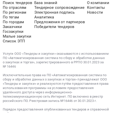
специализированной
Поиск тендеров
База знаний
О компании
База
Предмет
техникой
По отраслям
Тендерное сопровождение
Контакты
ЮУВК.
тендера:
По регионам
Электронная подпись
Новости
для
Офис
ЗК.
По тегам
Аналитика
нужд
под
Хозяйственный
По городам
Предложения от партнеров
ООО
ключ.
Заказчики
Победители тендеров
инструмент.
ОК
Цена:
Госзакупки
Обязательно
РУСАЛ
Малые закупки
755825
заполнить
Анодная
Список ЭТП
руб.
КП.
Фабрика
В
в
Услуги ООО «Тендеры и закупки» оказываются с использованием
стоимость
лице
ПО «Автоматизированная система по сбору и обработке данных
включить
о закупках и торгах», зарегистрированного в РРПО 30.01.2023 за
агента
обрешетку.
№ 16446
ООО
Обращаем
КраМЗ-
Исключительные права на ПО «Автоматизированная система по
внимание,
Авто
сбору и обработке данных о закупках и торгах» принадлежат ООО
что
«Тендеры и закупки» и реализуются путём предоставления права
(4-
торги
использования программы на условиях предоставления
й
удалённого доступа через информационно-
будут
этап
телекоммуникационную сеть Интернет. ПО включено в реестр
проходить
российского ПО. Реестровая запись №16446 от 30.01.2023 г.
торгов).
в
Цена:
Порядок предоставления опубликованных тендеров и справочной
один
0