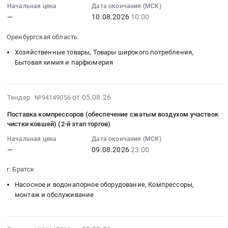
ООО
руб.
Цена:
Начальная цена
Дата окончания (МСК)
:
ИСО
—
10.08.2026
10:00
88500
2026-
(ссылка
руб.
08-
Оренбургская область
на
10
чертежи
Хозяйственные товары, Товары широкого потребления,
10:00:00
внизу
Бытовая химия и парфюмерия
:
на
Тендер
этой
на
странице)
2026-
от 05.08.26
закупку
Тендер №94149056
Тендер
08-
по
Поставка компрессоров (обеспечение сжатым воздухом участвок
на
05
направлению
чистки ковшей) (2-й этап торгов)
поставку
09:37:04
Бытовая
Начальная цена
Дата окончания (МСК)
Нестандартных
:
химия_Хоз
—
09.08.2026
23:00
ТМЦ
2026-
инвентарь
(годовой
08-
4
г. Братск
отбор)
09
кв
в
Насосное и водонапорное оборудование, Компрессоры,
23:00:00
2026
монтаж и обслуживание
2027
:
(Оренбургская
году
Тендер
область)
для
на
ЧЕРКИЗОВО