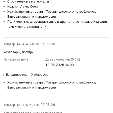
Саратовская
Строительные материалы
ковшей
на
тендера:
руб.
уступающий
обл,
Краски, Лаки, Клеи
на
шпаклевки;
ЭОМ
по
Хозяйственные товары, Товары широкого потребления,
Саратовская
КО
Инструмент
Наташи
характеристикам.
Бытовая химия и парфюмерия
область
at
ручной;
Ковшовой
Полимерные, фторопластовые и другие пластиковые изделия
Цена:
,
г.
Лакокрасочные
02УС-007450.
технического назначения
4263934
Russia,
Костомукша,
материалы;
Цена:
руб.
RU
Карелия
Хозяйственные
0
Саратовская
республика
товары;
2026-
руб.
от 05.08.26
Тендер №94149749
область
,
Метизы;
08-
Инструменты
хозтовары, посуда
Russia,
Цементно-
05
Предмет
RU
песчаные
10:19:21
Начальная цена
Дата окончания (МСК)
тендера:
Карелия
смеси;
—
12.08.2026
04:00
:
Кабели
республика
Гипсокартон
2026-
с
г. Владивосток; г. Хабаровск
Запчасти
(Кнауф)
08-
медной
для
Тендер
12
Хозяйственные товары, Товары широкого потребления,
жилой;
спецтехники
на
04:00:00
Бытовая химия и парфюмерия
Метизы;
Предмет
шпаклевки;
:
Расходники
тендера:
Инструмент
Тендер:
(пена,
тур
ручной;
2026-
хозтовары,
от 05.08.26
Тендер №94150591
герметик);
Элементы
Лакокрасочные
08-
посуда
Инструмент