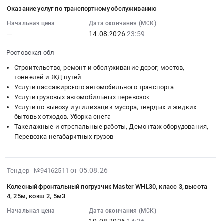
Строительная
08-
Предмет
местного
Russia,
Оказание услуг по транспортному обслуживанию
,
сетка;
05
тендера:
значения
RU
Russia,
Огнезащитные
15:54:54
Начальная цена
Дата окончания (МСК)
Весы
по
Московская
RU
краски,
—
14.08.2026
23:59
:
на
пути
область
Ярославская
составы;
2026-
цепной
следования
Спецтехника,
Ростовская обл
область
Древесно-
08-
ковшевой
планируемого
Коммунальные
Подготовка
плитные
14
Строительство, ремонт и обслуживание дорог, мостов,
транспортер.
школьного
машины,
площадей
материалы;
23:59:00
тоннелей и ЖД путей
Цена:
маршрута
Автобусы
под
Лесопиломатериалы;
Услуги пассажирского автомобильного транспорта
:
0
в
Предмет
строительство,
Услуги грузовых автомобильных перевозок
Инструмент
Тендер
руб.
селе
тендера:
Расчистка
Услуги по вывозу и утилизации мусора, твердых и жидких
ручной;
на
Тимофеевка
Поставка
бытовых отходов. Уборка снега
просек,
Электробензоинструмент;
оказание
муниципального
навесного
Такелажные и стропальные работы, Демонтаж оборудования,
Сооружение
Расходные
услуг
района
Перевозка негабаритных грузов
оборудования.
насыпей
материалы
по
Ставропольский
Цена:
Предмет
для
транспортному
Самарской
0
тендера:
инструмента
обслуживанию
2026-
области
руб.
от 05.08.26
Тендер №94162511
Выполнение
(буры,
Тендер
08-
Тендер
работ
биты,
на
Колесный фронтальный погрузчик Master WHL30, класс 3, высота
05
на
по
диски)
4, 25м, ковш 2, 5м3
оказание
15:21:27
ремонт
демонтажу
at
услуг
Начальная цена
Дата окончания (МСК)
:
автомобильных
и
Ханты-
по
—
10.08.2026
14:36