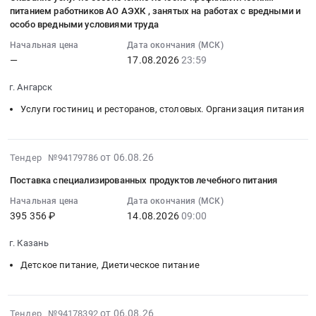
06
питания
специализированного
и
(Субвенция)
2760000
питанием работников АО АЭХК , занятых на работах с вредными и
10:41:04
для
продукта
ресторанов,
особо вредными условиями труда
Тендер
руб.
:
детей-
диетического
столовых.
на
Начальная цена
Дата окончания (МСК)
2026-
инвалидов
(лечебного)
Организация
поставку
—
17.08.2026
23:59
08-
Тендер
питания
питания
товара:
17
на
для
Предмет
специализированного
г. Ангарск
23:59:00
поставку
медицинского
тендера:
продукта
Услуги гостиниц и ресторанов, столовых. Организация питания
:
лекарственного
применения
Оказание
диетического
Тендер
препарата
в
услуг
(лечебного)
на
для
целях
по
питания
2026-
от 06.08.26
Тендер №94179786
оказание
медицинского
социального
обеспечению
для
08-
услуг
применения
обеспечения
лечебным
медицинского
Поставка специализированных продуктов лечебного питания
06
по
"КЛОПИДОГРЕЛ"
(Субвенция)
питанием.
применения
10:41:04
Начальная цена
Дата окончания (МСК)
обеспечению
для
Тендер
Цена:
в
395 356 ₽
14.08.2026
09:00
:
лечебно-
оказания
на
600000
целях
2026-
профилактическим
отдельным
поставку
руб.
социального
г. Казань
08-
питанием
категориям
товара:
обеспечения
14
Детское питание, Диетическое питание
работников
граждан
специализированного
(Субвенция)
09:00:00
АО
социальной
продукта
at
:
АЭХК
услуги
диетического
г.
Тендер
2026-
от 06.08.26
,
Тендер №94178392
по