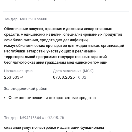
Смесь
Тендер
закупок,
энтеральная
на
хранения
at
оказание
и
2026-
Тендер №30590155600
г.
услуг
доставки
08-
Симферополь,
по
лекарственных
Обеспечение закупок, хранения и доставки лекарственных
07
Крым
организации
средств, медицинских изделий, специализированных продуктов
средств,
16:32:08
республика
лечебного
лечебного питания, средств для дезинфекции,
медицинских
:
иммунобиологических препаратов для медицинских организаций
,
питания
изделий,
2026-
Республики Татарстан, участвующих в реализации
Russia,
несовершеннолетних
специализированных
08-
территориальной программы государственных гарантий
RU
пациентов
продуктов
бесплатного оказания гражданам медицинской помощи
07
Крым
и
лечебного
16:32:08
Начальная цена
Дата окончания (МСК)
республика
их
питания,
:
263 603 ₽
07.08.2026
16:32
Детское
законных
средств
Тендер
питание,
представителей
для
Зеленодольский район
на
Диетическое
при
дезинфекции,
обеспечение
Фармацевтические и лекарственные средства
питание
совместном
иммунобиологических
закупок,
Предмет
нахождении
препаратов
хранения
тендера:
в
at
и
2026-
Поставка
стационарных
от 07.08.26
Тендер №94216664
г.
доставки
08-
товара
условиях
Казань,
оказание услуг по настройке и адаптации функционала
лекарственных
07
Смесь
в