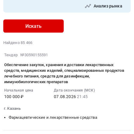
Анализ рынка
Искать
Найдено 85 466
2026-
Тендер №30590155591
08-
Обеспечение закупок, хранения и доставки лекарственных
07
средств, медицинских изделий, специализированных продуктов
21:45:09
лечебного питания, средств для дезинфекции,
:
иммунобиологических препаратов
2026-
Начальная цена
Дата окончания (МСК)
08-
100 000 ₽
07.08.2026
21:45
07
21:45:09
г. Казань
:
Фармацевтические и лекарственные средства
Тендер
на
обеспечение