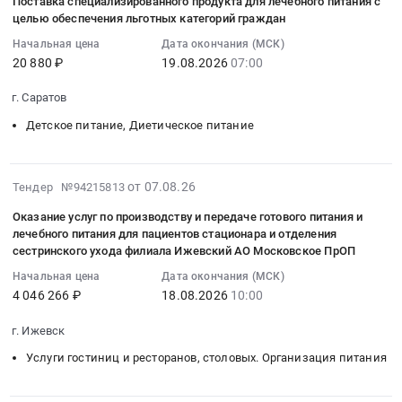
ресторанов,
Поставка специализированного продукта для лечебного питания с
07
услуг
продуктов
государственной
продуктами
целью обеспечения льготных категорий граждан
столовых.
14:31:07
по
лечебного
социальной
лечебного
Организация
Начальная цена
Дата окончания (МСК)
:
организации
питания,
помощи
питания,
питания
20 880 ₽
19.08.2026
07:00
2026-
лечебного
средств
в
медицинскими
Предмет
08-
питания
для
городе
изделиями"
г. Саратов
тендера:
19
пациентов,
дезинфекции,
Москве
государственной
Оказание
Детское питание, Диетическое питание
07:00:00
находящихся
иммунобиологических
(УНЗ
информационной
услуг
:
на
препаратов
С261823)
системы
по
Тендер
лечении
для
Тендер
в
организации
2026-
на
от 07.08.26
в
Тендер №94215813
медицинских
на
сфере
лечебного
08-
поставку
ГБУЗ
организаций
поставку
здравоохранения
Оказание услуг по производству и передаче готового питания и
питания
07
специализированного
ЛО
Республики
специализированного
лечебного питания для пациентов стационара и отделения
Новгородской
несовершеннолетних
14:14:03
продукта
Тосненская
Татарстан,
сестринского ухода филиала Ижевский АО Московское ПрОП
продукта
области
пациентов
:
для
КМБ
участвующих
лечебного
Тендер
и
Начальная цена
Дата окончания (МСК)
2026-
лечебного
2026
в
питания
на
4 046 266 ₽
18.08.2026
10:00
их
08-
питания
г
реализации
для
оказание
законных
18
с
Тендер
территориальной
г. Ижевск
детей-
услуг
представителей
10:00:00
целью
на
программы
инвалидов,
по
при
Услуги гостиниц и ресторанов, столовых. Организация питания
:
обеспечения
оказание
государственных
больных
настройке
совместном
Тендер
льготных
услуг
гарантий
муковисцидозом,
и
нахождении
на