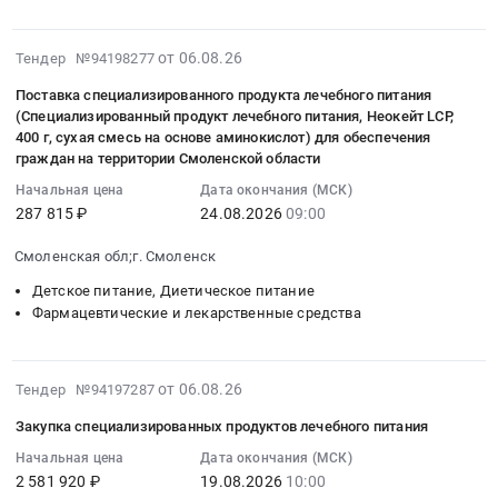
at
"РКОБ
для
на
медицинского
на
г.
МЗ
медицинского
поставку
применения
поставку
Благовещенск,
РТ
2026-
от 06.08.26
применения
Тендер №94198277
специализированного
"ПРАМИПЕКСОЛ"
специализированного
Амурская
им.проф.Е.В.Адамюка"
08-
по
продукта
для
пищевого
Поставка специализированного продукта лечебного питания
область
Тендер
07
рецептам,
лечебного
оказания
продукта
(Специализированный продукт лечебного питания, Неокейт LCP,
,
на
18:06:08
а
питания
400 г, сухая смесь на основе аминокислот) для обеспечения
отдельным
для
Russia,
оказание
:
также
граждан на территории Смоленской области
(Специализированный
категориям
диетического
RU
услуг
2026-
специализированными
продукт
граждан
лечебного
Начальная цена
Дата окончания (МСК)
Амурская
по
08-
продуктами
лечебного
социальной
питания
287 815 ₽
24.08.2026
09:00
область
приготовлению
24
лечебного
питания,
услуги
(энтеральное
Фармацевтические
и
09:00:00
питания
Смоленская обл;г. Смоленск
Нутриэн
по
питание)
и
доставке
:
для
стандарт,
обеспечению
at
Детское питание, Диетическое питание
лекарственные
готового
Тендер
детей-
(NUTRIEN
лекарственными
г.
Фармацевтические и лекарственные средства
средства
лечебного
на
инвалидов
Standart
препаратами
Ленинск-
Предмет
питания
поставку
at
Fiber)
для
Кузнецкий,
тендера:
(Основные
специализированного
г.
с
медицинского
Кемеровская
2026-
от 06.08.26
Тендер №94197287
Поставка
варианты
продукта
Благовещенск,
пищевыми
применения
область
08-
лекарственного
стандартной
лечебного
Амурская
Закупка специализированных продуктов лечебного питания
волокнами,
по
,
06
препарата
диеты
питания
область
350
рецептам,
Russia,
17:42:32
Начальная цена
Дата окончания (МСК)
для
ОВД,
(Специализированный
,
гр.)
2 581 920 ₽
19.08.2026
10:00
а
RU
:
медицинского
ОВД
продукт