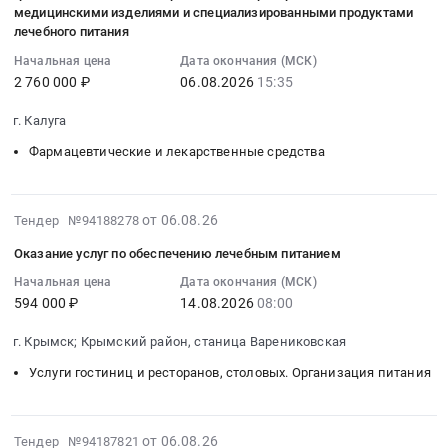
Нутриэн
15:35:00
лечебным
по
край
медицинского
медицинскими изделиями и специализированными продуктами
тендера:
стандарт,
:
питанием
организации
Фармацевтические
применения.
лечебного питания
Поставка
(NUTRIEN
2026-
at
лечебного
и
Цена:
специализированного
Начальная цена
Дата окончания (МСК)
Standart
08-
Красноармейский
питания
лекарственные
576015
2 760 000 ₽
06.08.2026
15:35
продукта
Fiber)
06
район,
пациентов,
средства
руб.
лечебного
с
15:35:00
станица
находящихся
Предмет
г. Калуга
питания
пищевыми
:
Полтавская,
в
тендера:
(Специализированный
Фармацевтические и лекарственные средства
волокнами,
Тендер
Краснодарский
круглосуточном
Поставка
продукт
350
на
край
стационаре
лекарственных
лечебного
гр.)
оказание
,
Тендер
препаратов
питания,
2026-
от 06.08.26
Тендер №94188278
для
услуг
Russia,
на
для
Неокейт
08-
обеспечения
по
RU
оказание
медицинского
Оказание услуг по обеспечению лечебным питанием
LCP,
06
граждан
организации
Краснодарский
услуг
применения.
400
14:14:35
Начальная цена
Дата окончания (МСК)
на
обеспечения
край
по
Цена:
г,
594 000 ₽
14.08.2026
08:00
:
территории
отдельных
Услуги
организации
349200
сухая
2026-
Смоленской
категорий
гостиниц
лечебного
руб.
г. Крымск; Крымский район, станица Варениковская
смесь
08-
области.
граждан
и
питания
на
14
Услуги гостиниц и ресторанов, столовых. Организация питания
Цена:
льготными
ресторанов,
пациентов,
основе
08:00:00
877695
лекарственными
столовых.
находящихся
аминокислот)
:
руб.
препаратами,
Организация
в
для
Тендер
2026-
от 06.08.26
Тендер №94187821
медицинскими
питания
круглосуточном