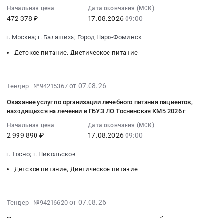
территориальной
2026-
обработка
в
изделий,
Начальная цена
Дата окончания (МСК)
программы
08-
информации
стационарных
специализированных
472 378 ₽
17.08.2026
09:00
государственных
17
об
условиях
продуктов
гарантий
09:00:00
обеспеченности
в
г. Москва; г. Балашиха; Город Наро-Фоминск
лечебного
бесплатного
:
отдельных
БУЗ
питания,
Детское питание, Диетическое питание
оказания
Тендер
категорий
ВО
средств
гражданам
на
граждан,
ВОДКБ
для
медицинской
поставку
в
at
дезинфекции,
2026-
от 07.08.26
Тендер №94215367
помощи
специализированного
том
г.
иммунобиологических
08-
Тендер
продукта
числе
Вологда,
Оказание услуг по организации лечебного питания пациентов,
препаратов.
07
на
лечебного
граждан,
находящихся на лечении в ГБУЗ ЛО Тосненская КМБ 2026 г
Вологодская
Цена:
14:35:27
обеспечение
питания
имеющих
область
100000
Начальная цена
Дата окончания (МСК)
:
закупок,
для
право
,
2 999 890 ₽
17.08.2026
09:00
руб.
2026-
хранения
детей-
на
Russia,
08-
и
инвалидов,
получение
RU
г. Тосно; г. Никольское
17
доставки
больных
государственной
Вологодская
Детское питание, Диетическое питание
09:00:00
лекарственных
муковисцидозом,
социальной
область
:
средств,
имеющих
помощи,
Услуги
Тендер
медицинских
право
лекарственными
гостиниц
2026-
на
от 07.08.26
Тендер №94216620
изделий,
на
препаратами,
и
08-
оказание
специализированных
получение
специализированными