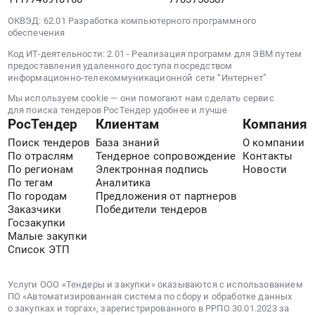
стерилизованного
АЭХК
питания
ОКВЭД: 62.01 Разработка компьютерного программного
для
,
для
обеспечения
диетического
занятых
детей-
Код ИТ-деятельности: 2.01 - Реализация программ для ЭВМ путем
лечебного
на
инвалидов.
предоставления удаленного доступа посредством
питания
работах
Цена:
информационно-телекоммуникационной сети “Интернет”
Нутриэн
с
816480
Мы используем cookie — они помогают нам сделать сервис
Стандарт
вредными
руб.
для поиска тендеров РосТендер удобнее и лучше
500мл.
и
РосТендер
Клиентам
Компания
Цена:
особо
Поиск тендеров
База знаний
О компании
16544
вредными
По отраслям
Тендерное сопровождение
Контакты
руб.
условиями
По регионам
Электронная подпись
Новости
труда.
По тегам
Аналитика
По городам
Предложения от партнеров
Цена:
Заказчики
Победители тендеров
0
Госзакупки
руб.
Малые закупки
Список ЭТП
Услуги ООО «Тендеры и закупки» оказываются с использованием
ПО «Автоматизированная система по сбору и обработке данных
о закупках и торгах», зарегистрированного в РРПО 30.01.2023 за