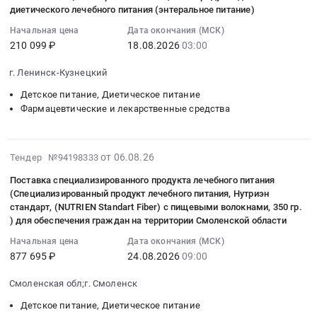
препаратами
07
социальной
страдающих
приготовлению
диетического лечебного питания (энтеральное питание)
Тендер
для
05:29:32
услуги
отдельными
и
на
Начальная цена
Дата окончания (МСК)
медицинского
:
по
заболеваниями,
доставке
поставку
210 099 ₽
18.08.2026
03:00
применения
2026-
обеспечению
проживающих
готового
лекарственного
по
08-
лекарственными
на
лечебного
г. Ленинск-Кузнецкий
препарата
рецептам,
18
препаратами
территории
питания
для
Детское питание, Диетическое питание
а
03:00:00
для
Челябинской
(Основные
медицинского
Фармацевтические и лекарственные средства
также
:
медицинского
области.
варианты
применения
специализированными
Тендер
применения
Цена:
стандартной
"ГАЛОПЕРИДОЛ"
продуктами
на
по
2513475
диеты
для
2026-
от 06.08.26
лечебного
поставку
Тендер №94198333
рецептам,
руб.
ОВД,
оказания
08-
питания
специализированного
а
ОВД
Поставка специализированного продукта лечебного питания
отдельным
07
для
пищевого
также
9)
(Специализированный продукт лечебного питания, Нутриэн
категориям
17:55:06
детей-
продукта
стандарт, (NUTRIEN Standart Fiber) с пищевыми волокнами, 350 гр.
специализированными
больным,
граждан
:
инвалидов
для
) для обеспечения граждан на территории Смоленской области
продуктами
находящимся
социальной
2026-
Тендер
диетического
лечебного
на
Начальная цена
Дата окончания (МСК)
услуги
08-
на
лечебного
питания
стационарном
877 695 ₽
24.08.2026
09:00
по
24
поставку
питания
для
лечении
обеспечению
09:00:00
лекарственного
(энтеральное
Смоленская обл;г. Смоленск
детей-
в
лекарственными
:
препарата
питание)
инвалидов
ГАУЗ
Детское питание, Диетическое питание
препаратами
Тендер
для
Тендер