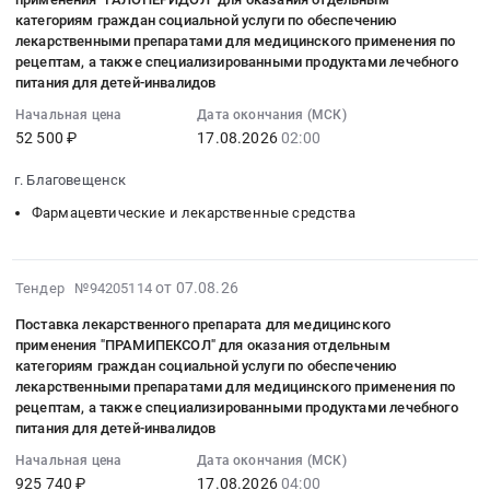
Красноармейский
применения
Челябинская
Челябинск,
столовых.
питания
09:43:06
сфере
категориям граждан социальной услуги по обеспечению
препарата
район,
"ОМЕПРАЗОЛ"
область
Челябинская
Организация
(Часть
:
лекарственными препаратами для медицинского применения по
здравоохранения
для
станица
для
Детское
область
питания
10).
2026-
рецептам, а также специализированными продуктами лечебного
Новгородской
медицинского
Полтавская,
оказания
питание,
,
Предмет
Цена:
08-
питания для детей-инвалидов
области.
применения
Краснодарский
отдельным
Диетическое
Russia,
тендера:
34500
17
Цена:
Начальная цена
Дата окончания (МСК)
–
край
категориям
питание
RU
оказание
руб.
02:00:00
52 500 ₽
17.08.2026
02:00
5750000
ИНСУЛИН
,
граждан
Предмет
Челябинская
услуг
:
руб.
АСПАРТ
Russia,
социальной
тендера:
область
по
Тендер
г. Благовещенск
ДВУХФАЗНЫЙ
RU
услуги
Специализированный
Фармацевтические
приготовлению
на
Фармацевтические и лекарственные средства
для
Краснодарский
по
пищевой
и
и
поставку
обеспечения
край
обеспечению
продукт
лекарственные
передаче
лекарственного
лекарственными
Услуги
лекарственными
для
средства
ежедневного
препарата
2026-
препаратами,
от 07.08.26
Тендер №94205114
гостиниц
препаратами
диетического
Предмет
лечебного
для
08-
изделиями
и
для
лечебного
тендера:
горячего
медицинского
Поставка лекарственного препарата для медицинского
07
медицинского
ресторанов,
медицинского
питания
Поставка
питания
применения "ПРАМИПЕКСОЛ" для оказания отдельным
применения
09:43:06
назначения
столовых.
применения
детей.
лекарственного
пациентов.
категориям граждан социальной услуги по обеспечению
"ГАЛОПЕРИДОЛ"
:
и
Организация
по
лекарственными препаратами для медицинского применения по
Цена:
препарата
Цена:
для
2026-
специализированными
рецептам, а также специализированными продуктами лечебного
питания
рецептам,
0
для
0
оказания
08-
питания для детей-инвалидов
продуктами
Предмет
а
руб.
медицинского
руб.
отдельным
17
лечебного
тендера:
также
применения
Начальная цена
Дата окончания (МСК)
категориям
04:00:00
питания
Оказание
специализированными
925 740 ₽
17.08.2026
04:00
–