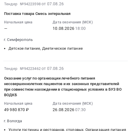
2026-
от 07.08.26
Тендер №94223598
закупок,
08-
хранения
Поставка товара Смесь энтеральная
07
и
17:57:28
Начальная цена
Дата окончания (МСК)
доставки
—
10.08.2026
18:00
:
лекарственных
2026-
средств,
г. Симферополь
08-
медицинских
10
Детское питание, Диетическое питание
изделий,
18:00:00
специализированных
:
продуктов
Тендер
2026-
от 07.08.26
Тендер №94223462
лечебного
на
08-
питания,
Оказание услуг по организации лечебного питания
поставку
07
средств
несовершеннолетних пациентов и их законных представителей
товара
17:14:03
для
при совместном нахождении в стационарных условиях в БУЗ ВО
Смесь
:
ВОДКБ
дезинфекции,
энтеральная
2026-
иммунобиологических
Начальная цена
Дата окончания (МСК)
Тендер
08-
препаратов
49 980 870 ₽
26.08.2026
07:30
на
26
Тендер
поставку
07:30:00
на
г. Вологда
товара
:
обеспечение
Услуги гостиниц и ресторанов, столовых. Организация питания