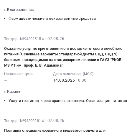
граждан
:
отдельных
услуг
продуктами
ИНСУЛИН
социальной
Тендер
г. Благовещенск
групп
по
лечебного
ЛИЗПРО
услуги
на
населения
обеспечению
питания
ДВУХФАЗНЫЙ
Фармацевтические и лекарственные средства
по
поставку
и
лечебным
для
для
обеспечению
лекарственного
лиц,
питанием.
детей-
обеспечения
лекарственными
препарата
страдающих
Цена:
инвалидов
лекарственными
2026-
от 07.08.26
Тендер №94202515
препаратами
для
отдельными
305169
Тендер
препаратами,
08-
для
медицинского
Оказание услуг по приготовлению и доставке готового лечебного
заболеваниями,
руб.
на
изделиями
07
медицинского
питания (Основные варианты стандартной диеты ОВД, ОВД 9)
применения
проживающих
поставку
медицинского
08:49:20
применения
больным, находящимся на стационарном лечении в ГАУЗ "РКОБ
"ПРАМИПЕКСОЛ"
на
лекарственного
назначения
:
по
МЗ РТ им. проф. Е. В. Адамюка"
для
территории
препарата
и
2026-
рецептам,
Начальная цена
Дата окончания (МСК)
оказания
Челябинской
для
специализированными
08-
а
—
14.08.2026
18:30
отдельным
области.
медицинского
продуктами
14
также
категориям
Цена:
применения
лечебного
18:30:00
специализированными
г. Казань
граждан
4057500
"ОМЕПРАЗОЛ"
питания
:
продуктами
социальной
Услуги гостиниц и ресторанов, столовых. Организация питания
руб.
для
отдельных
Тендер
лечебного
услуги
оказания
групп
на
питания
по
отдельным
населения
оказание
для
обеспечению
2026-
от 07.08.26
Тендер №94200281
категориям
и
услуг
детей-
лекарственными
08-
граждан
лиц,
по
инвалидов
Поставка специализированного пищевого продукта для