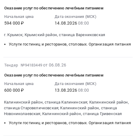
обеспечения
на
08-
изделиями
Предмет
стационаре
Оказание услуг по обеспечению лечебным питанием
граждан
оказание
06
и
тендера:
at
на
услуг
14:01:45
Начальная цена
Дата окончания (МСК)
специализированными
Оказание
Приморский
территории
594 000 ₽
14.08.2026
08:00
по
:
продуктами
услуг
район,
Смоленской
обеспечению
2026-
лечебного
по
поселок
г. Крымск; Крымский район, станица Варениковская
области.
лечебным
08-
питания
обеспечению
Соловецкий,
Цена:
питанием
14
Услуги гостиниц и ресторанов, столовых. Организация питания
Тендер
лечебным
Архангельская
287815
Тендер
08:00:00
на
питанием.
область
руб.
на
:
оказание
Цена:
,
оказание
Тендер
2026-
от 06.08.26
Тендер №94183449
услуг
599940
Russia,
услуг
на
08-
по
руб.
RU
Оказание услуг по обеспечению лечебным питанием
по
оказание
06
организации
Архангельская
обеспечению
услуг
12:23:25
Начальная цена
Дата окончания (МСК)
обеспечения
область
лечебным
600 000 ₽
13.08.2026
08:00
по
:
отдельных
Детское
питанием
обеспечению
2026-
категорий
питание,
Калининский район, станица Калининская; Калининский район,
at
лечебным
08-
граждан
Диетическое
станица Старовеличковская; Калининский район, станица
г.
питанием
13
льготными
питание
Новониколаевская; Калининский район, станица Гривенская
Крымск;
Тендер
08:00:00
лекарственными
Предмет
Услуги гостиниц и ресторанов, столовых. Организация питания
Крымский
на
:
препаратами,
тендера:
район,
оказание
Тендер
медицинскими
Оказание