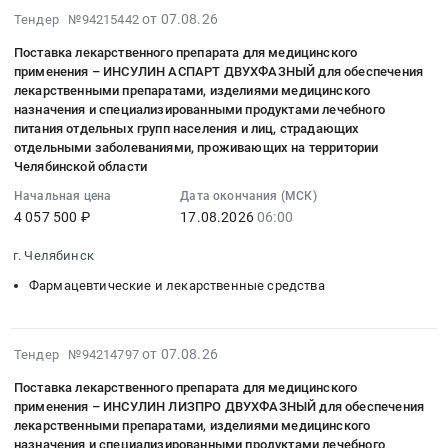
категорий
по
бесплатного
имеющих
адаптации
в
2026-
от 07.08.26
Тендер №94215442
оказание
граждан
организации
оказания
право
функционала
стационарных
08-
услуг
Тендер
лечебного
гражданам
Поставка лекарственного препарата для медицинского
на
подсистемы
условиях
07
по
на
питания
применения – ИНСУЛИН АСПАРТ ДВУХФАЗНЫЙ для обеспечения
медицинской
получение
"Сбора,
в
14:06:05
производству
поставку
пациентов,
лекарственными препаратами, изделиями медицинского
помощи
государственной
хранение
БУЗ
:
и
назначения и специализированными продуктами лечебного
специализированного
находящихся
at
социальной
и
ВО
2026-
питания отдельных групп населения и лиц, страдающих
передаче
продукта
на
Зеленодольский
помощи
обработка
ВОДКБ.
08-
отдельными заболеваниями, проживающих на территории
готового
для
лечении
район,
в
информации
Челябинской области
Цена:
17
питания
лечебного
в
Татарстан
городе
об
49980870
06:00:00
Начальная цена
Дата окончания (МСК)
и
питания
ГБУЗ
республика
Москве
обеспеченности
руб.
:
4 057 500 ₽
17.08.2026
06:00
лечебного
с
ЛО
,
(УНЗ
отдельных
Тендер
питания
целью
Тосненская
Russia,
С261823)
категорий
г. Челябинск
на
для
обеспечения
КМБ
RU
at
граждан,
поставку
пациентов
Фармацевтические и лекарственные средства
льготных
2026
Татарстан
г.
в
лекарственного
стационара
категорий
г
республика
Москва;
том
препарата
и
граждан
at
Фармацевтические
г.
числе
для
отделения
2026-
at
от 07.08.26
г.
Тендер №94214797
и
Балашиха;
граждан,
медицинского
сестринского
08-
г.
Тосно;
лекарственные
Город
имеющих
Поставка лекарственного препарата для медицинского
применения
ухода
07
Саратов,
г.
средства
Наро-
применения – ИНСУЛИН ЛИЗПРО ДВУХФАЗНЫЙ для обеспечения
право
–
филиала
13:43:07
Саратовская
Никольское,
Предмет
лекарственными препаратами, изделиями медицинского
Фоминск,
на
ИНСУЛИН
Ижевский
:
область
Ленинградская
назначения и специализированными продуктами лечебного