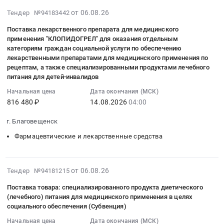
станица
услуг
на
изделиями
услуг
2026-
Варениковская,
от 06.08.26
по
Тендер №94183442
оказание
и
по
08-
Краснодарский
обеспечению
услуг
специализированными
организации
Поставка лекарственного препарата для медицинского
06
край
лечебным
по
продуктами
применения "КЛОПИДОГРЕЛ" для оказания отдельным
лечебного
11:52:04
,
питанием
обеспечению
категориям граждан социальной услуги по обеспечению
лечебного
питания
:
Russia,
at
лечебным
лекарственными препаратами для медицинского применения по
питания
пациентов,
2026-
RU
рецептам, а также специализированными продуктами лечебного
г.
питанием
at
находящихся
08-
питания для детей-инвалидов
Краснодарский
Крымск;
Тендер
г.
в
14
край
Крымский
на
Начальная цена
Дата окончания (МСК)
Калуга,
круглосуточном
04:00:00
Услуги
район,
оказание
816 480 ₽
14.08.2026
04:00
Калужская
стационаре.
:
гостиниц
станица
услуг
область
Цена:
Тендер
г. Благовещенск
и
Варениковская,
по
,
2860000
на
ресторанов,
Краснодарский
обеспечению
Фармацевтические и лекарственные средства
Russia,
руб.
поставку
столовых.
край
лечебным
RU
лекарственного
Организация
,
питанием
Калужская
препарата
питания
Russia,
at
2026-
область
от 06.08.26
Тендер №94181215
для
Предмет
RU
Калининский
08-
Фармацевтические
медицинского
Поставка товара: специализированного продукта диетического
тендера:
Краснодарский
район,
06
и
(лечебного) питания для медицинского применения в целях
применения
Оказание
край
станица
11:04:13
лекарственные
социального обеспечения (Субвенция)
"КЛОПИДОГРЕЛ"
услуг
Услуги
Калининская;
:
средства
для
по
Начальная цена
Дата окончания (МСК)
гостиниц
Калининский