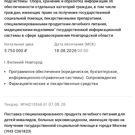
Татарстан
подсистемы "Сбора, хранение и обработка информации об
средств,
15:01:30
энтеральная.
БУЗ
обеспеченности отдельных категорий граждан, в том числе
республика
медицинских
:
Цена:
ВО
граждан, имеющих право на получение государственной
,
изделий,
2026-
0
ВОДКБ
социальной помощи, лекарственными препаратами,
Russia,
специализированных
08-
специализированными продуктами лечебного питания,
руб.
Тендер
RU
продуктов
медицинскими изделиями" государственной информационной
18
на
Татарстан
системы в сфере здравоохранения Новгородской области
лечебного
09:00:00
оказание
республика
питания,
:
Начальная цена
Дата окончания (МСК)
услуг
Фармацевтические
средств
5 750 000 ₽
18.08.2026
09:00
Тендер
по
и
для
на
организации
лекарственные
дезинфекции,
г. Великий Новгород
оказание
лечебного
средства
иммунобиологических
услуг
питания
Программное обеспечение (юридическое, бухгалтерское,
Предмет
препаратов
по
информационно-справочные системы). Сопровождение
несовершеннолетних
тендера:
для
Фармацевтические и лекарственные средства
настройке
пациентов
Обеспечение
медицинских
и
и
закупок,
организаций
адаптации
их
хранения
Республики
2026-
функционала
от 07.08.26
Тендер №94215568
законных
и
Татарстан,
08-
подсистемы
представителей
доставки
Поставка специализированного продукта лечебного питания для
участвующих
07
"Сбора,
при
лекарственных
детей-инвалидов, больных муковисцидозом, имеющих право на
в
14:37:19
хранение
совместном
получение государственной социальной помощи в городе Москве
средств,
реализации
:
и
нахождении
(УНЗ С261823)
медицинских