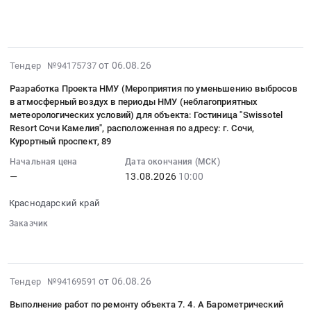
Тендер
Предмет
░░░░░░░░░░░░░░░░░░░░░░░
░░░░░░░░░░░░░░░░
at
на
░░░░░░░░░░
тендера:
Ярославль,
закупку
Лицензия
Ярославская
электроприводов
на
область
2026-
от 06.08.26
Тендер №94175737
Belimo
ПО
,
08-
для
TRASSIR.
Разработка Проекта НМУ (Мероприятия по уменьшению выбросов
Russia,
06
ТК
Цена:
в атмосферный воздух в периоды НМУ (неблагоприятных
RU
09:38:41
Елецкие
0
метеорологических условий) для объекта: Гостиница "Swissotel
Ярославская
:
Овощи
Resort Сочи Камелия", расположенная по адресу: г. Сочи,
руб.
область
2026-
Курортный проспект, 89
Тендер
Запчасти
08-
на
Начальная цена
Дата окончания (МСК)
для
13
закупку
—
13.08.2026
10:00
спецтехники
10:00:00
электроприводов
Предмет
:
Краснодарский край
Belimo
тендера:
Тендер
для
Заказчик
Автозапчасти
на
ТК
░░░░░░
░░░░░
░░░░░░░░░░░░░░░
для
разработку
Елецкие
автомобиля
Проекта
Овощи
ГАЗ-
НМУ
2026-
at
от 06.08.26
Тендер №94169591
С41R13.
(Мероприятия
08-
Липецкая
Цена:
Выполнение работ по ремонту объекта 7. 4. А Барометрический
по
06