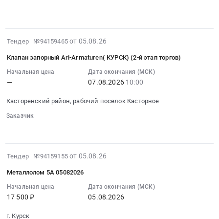
видеонаблюдения
оборудованию
░░░░░░░░░░░░░░░░░░░░░░░
болты
КУРСКАГРОТЕРМИНАЛ
руб.
░░░░░░░░░░░░░░░░░░░░░░░░░░░░░░░░░░░░░░░░░░░░
в
(гидроблока,
для
at
ООО
гидроцилиндров).
ГТД
Касторенский
УК
Цена:
г.Казань
район,
2026-
от 05.08.26
Тендер №94159465
Портовая
0
Тендер
село
08-
инфраструктура
руб.
на
Клапан запорный Ari-Armaturen( КУРСК) (2-й этап торгов)
Красная
05
at
болты
Долина,
14:11:26
Начальная цена
Дата окончания (МСК)
г.
для
—
07.08.2026
10:00
Курская
:
Калининград,
ГТД
область
2026-
Калининградская
г.Казань
Касторенский район, рабочий поселок Касторное
,
08-
область
at
Russia,
07
Заказчик
,
г.
RU
░░░░
░░░░░░░░░░░░░░░░░░░░░░
10:00:00
Russia,
Казань,
Курская
:
RU
Татарстан
область
Тендер:
Калининградская
республика
2026-
от 05.08.26
Тендер №94159155
Проектирование,
Клапан
область
,
08-
монтаж
запорный
Проектирование,
Металлолом 5А 05082026
Russia,
05
и
Ari-
монтаж
RU
13:58:23
Начальная цена
Дата окончания (МСК)
обслуживание
Armaturen(
и
17 500 ₽
05.08.2026
Татарстан
:
систем
КУРСК)
обслуживание
республика
2026-
вентиляции
(2-
сигнализации,
г. Курск