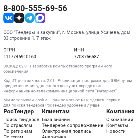
пожарно-
8-800-555-69-56
технических
материалов
и
оборудования.
ООО "Тендеры и закупки", г. Москва, улица Усачева, дом
Цена:
33 строение 1, 7 этаж
0
руб.
ОГРН
ИНН
1117746910160
7703756587
ОКВЭД: 62.01 Разработка компьютерного программного
обеспечения
Код ИТ-деятельности: 2.01 - Реализация программ для ЭВМ путем
предоставления удаленного доступа посредством
информационно-телекоммуникационной сети “Интернет”
Мы используем cookie — они помогают нам сделать сервис
для поиска тендеров РосТендер удобнее и лучше
РосТендер
Клиентам
Компания
Поиск тендеров
База знаний
О компании
По отраслям
Тендерное сопровождение
Контакты
По регионам
Электронная подпись
Новости
По тегам
Аналитика