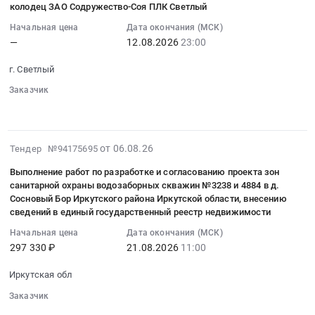
обл,
колодец ЗАО Содружество-Соя ПЛК Светлый
27100
уменьшению
09:38:26
Липецкая
руб.
выбросов
Начальная цена
Дата окончания (МСК)
:
область
—
12.08.2026
23:00
в
2026-
,
атмосферный
08-
Russia,
г. Светлый
воздух
12
RU
в
Заказчик
23:00:00
Липецкая
░░░░░░
░░░░
░░░░░░░░░░░░░░░░░░░░░░
периоды
:
область
НМУ
Тендер
Овощи,
(неблагоприятных
на
Фрукты,
2026-
от 06.08.26
Тендер №94175695
метеорологических
выполнение
в
08-
условий)
работ
том
Выполнение работ по разработке и согласованию проекта зон
06
для
по
числе
санитарной охраны водозаборных скважин №3238 и 4884 в д.
09:37:26
объекта:
Сосновый Бор Иркутского района Иркутской области, внесению
ремонту
консервированные,
:
сведений в единый государственный реестр недвижимости
Гостиница
объекта
Сухофрукты
2026-
"Swissotel
7.4.
Предмет
Начальная цена
Дата окончания (МСК)
08-
Resort
А
297 330 ₽
21.08.2026
11:00
тендера:
21
Сочи
Барометрический
Закупка
11:00:00
Камелия",
Иркутская обл
колодец
электроприводов
:
расположенная
ЗАО
Belimo
Заказчик
Тендер
по
Содружество-
для
░░░░░░░░░░░░░░░░
░░
░░░░░░░░░░░░░░░░░░░░░░░░