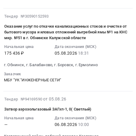
й
0
Russia,
Тендер
и
этап
руб.
RU
на
запорная
торгов)
2026-
Тендер №30590152593
Калининградская
закупку
арматура,
Тендер
08-
область
вентиляционного
радиаторы
Оказание услуг по откачке канализационных стоков и очистке от
на
05
Строительство
оборудования,
Предмет
бытового мусора и иловых отложений выгребной ямы №1 на КНС
закупку
18:31:48
и
мкр. №51 в г. Обнинске Калужской области
з/
тендера:
ВЕСОИЗМЕРИТЕЛЬНОГО
:
обслуживание
ч
Закупка
Начальная цена
Дата окончания (МСК)
оборудования
2026-
объектов
к
счетчиков
175 436 ₽
05.08.2026
18:31
(
08-
энергетики
кондиционерам
воды
Амурская
05
и
г. Обнинск, г. Балабаново, г. Боровск, г. Ермолино
в
в
область,
18:31:48
электрических
КАТ
КЛД
Заказчик
Белогорск
:
сетей
(2-
(2-
МБУ "УК "ИНЖЕНЕРНЫЕ СЕТИ"
)
Тендер
Предмет
й
й
(2-
на
тендера:
этап
этап
й
оказание
Проектирование
2026-
торгов)
торгов).
от 05.08.26
Тендер №94169590
этап
услуг
и
08-
Тендер
Цена:
торгов)
по
Затвор аэрозольгазовый ЗАГхп-1, 0( Светлый)
монтаж
05
на
0
at
откачке
вертикальных
18:16:53
Начальная цена
Дата окончания (МСК)
закупку
руб.
г.
канализационных
анкерных
—
06.08.2026
10:00
:
вентиляционного
Белогорск,
стоков
линий.
2026-
оборудования,
Амурская
и