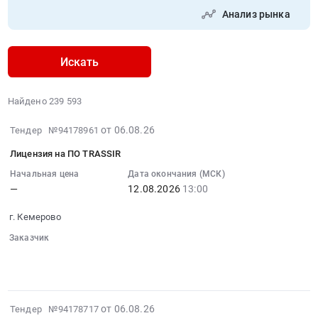
Анализ рынка
Искать
Найдено 239 593
2026-
от 06.08.26
Тендер №94178961
08-
Лицензия на ПО TRASSIR
06
10:13:02
Начальная цена
Дата окончания (МСК)
—
12.08.2026
13:00
:
2026-
г. Кемерово
08-
12
Заказчик
░░░░
░░░░░
13:00:00
░░░░░░░░░░░░░░░░░░░░░░░░░░░░░░░░░░░░░░
:
Тендер:
Лицензия
2026-
от 06.08.26
Тендер №94178717
на