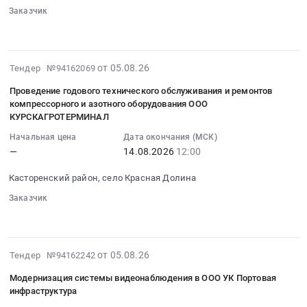
0
Цена:
цилиндры
коммунальными
Заказчик
16:00:00
руб.
31890
гидравлический
отходами
░░░░░░
░░░░
░░░░░░░
░░░░░░░░░░░
:
руб.
ГЦ
с
Тендер
100.50
потребителем
на
at
2026-
от 05.08.26
Тендер №94162069
at
поставку
г.
08-
г.
запасных
Проведение годового технического обслуживания и ремонтов
Белогорск,
05
Красновишерск,
частей
компрессорного и азотного оборудования ООО
Амурская
15:13:18
Пермский
КУРСКАГРОТЕРМИНАЛ
к
область
:
край
оборудованию
Начальная цена
Дата окончания (МСК)
,
2026-
,
(гидроблока,
—
14.08.2026
12:00
Russia,
08-
Russia,
гидроцилиндров)
RU
14
RU
Касторенский район, село Красная Долина
Тендер
Амурская
12:00:00
Пермский
на
область
Заказчик
:
край
поставку
░░░░
░░░░░░░░░░░░░░░░░░░░░░
Запчасти
Тендер
Услуги
запасных
для
на
по
частей
спецтехники
проведение
вывозу
2026-
к
от 05.08.26
Тендер №94162242
Предмет
годового
и
08-
оборудованию
тендера:
технического
Модернизация системы видеонаблюдения в ООО УК Портовая
утилизации
05
(гидроблока,
Цилиндры
инфраструктура
обслуживания
мусора,
16:36:23
гидроцилиндров)
гидравлический