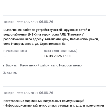
на
адресу:
░░░░░░░░░░░░░░░░░░░░░░░░░░░░░░░░
░░░░░
Соя
ТК
выполнение
░░░░░░░░░░░░░░░░░░░░░░
г.Сочи,
ПЛК
Елецкие
работ
Курортный
Светлый
Овощи.
по
проспект,
Тендер
Цена:
2026-
от 06.08.26
разработке
Тендер №94173977
89
на
0
08-
и
Тендер
выполнение
Выполнение работ по устройству сетей наружных сетей и
руб.
06
согласованию
на
водоснабжения (НВК) на территории АЛЦ "Калманка"
работ
08:29:29
проекта
расположенный по адресу: Алтайский край, Калманский район,
разработку
по
:
зон
село Новороманово, ул. Строительная, 5а
Проекта
ремонту
2026-
санитарной
НМУ
Начальная цена
Дата окончания (МСК)
объекта
08-
охраны
(Мероприятия
—
14.08.2026
15:00
7.4.
14
водозаборных
по
А
15:00:00
скважин
г. Барнаул; Калманский район, село Новороманово
уменьшению
Барометрический
:
№3238
выбросов
колодец
Заказчик
Тендер
и
в
░░░░
░░░░░░░░░░░░░░░░░░░░░░
ЗАО
на
4884
атмосферный
Содружество-
выполнение
в
воздух
Соя
работ
д.
2026-
от 06.08.26
Тендер №94173968
в
ПЛК
по
Сосновый
08-
периоды
Светлый
Изготовление фирменных визуальных коммуникаций
устройству
Бор
06
НМУ
at
(Информационные таблички, знаки, стенды и т. д. для применения
сетей
Иркутского
08:29:29