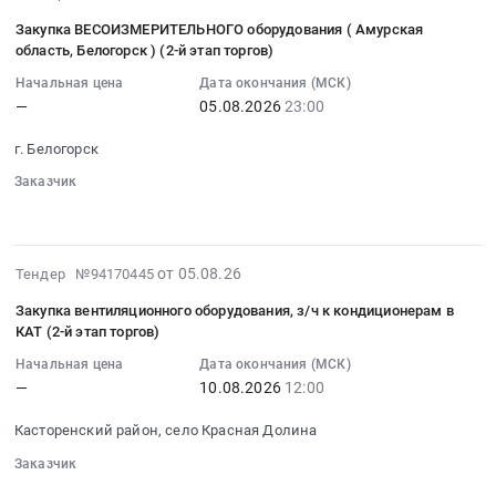
применения
на
08-
,
руб.
проектирование
как
закупку
Закупка ВЕСОИЗМЕРИТЕЛЬНОГО оборудования ( Амурская
05
Russia,
и
на
область, Белогорск ) (2-й этап торгов)
счетчиков
20:19:29
RU
монтаж
территории
воды
Начальная цена
Дата окончания (МСК)
:
Свердловская
вертикальных
производственного
в
—
05.08.2026
23:00
2026-
область
анкерных
комплекса,
КЛД
08-
Электротехнические
линий
так
г. Белогорск
(2-
05
работы
Тендер
и
й
Заказчик
23:00:00
в
на
внутри
этап
░░░░
░░░░░░░░░░░░░░░░░░░░░░
:
зданиях
проектирование
производственных
торгов)
Тендер
Предмет
и
объектов
at
на
тендера:
монтаж
и
2026-
г.
от 05.08.26
Тендер №94170445
закупку
Работы
вертикальных
административных
08-
Светлый,
ВЕСОИЗМЕРИТЕЛЬНОГО
по
Закупка вентиляционного оборудования, з/ч к кондиционерам в
анкерных
зданий).
05
Калининградская
оборудования
монтажу
КАТ (2-й этап торгов)
линий
Цена:
19:16:36
область
(
тепловых
at
Начальная цена
Дата окончания (МСК)
0
:
,
Амурская
панелей
г.
—
10.08.2026
12:00
руб.
2026-
Russia,
область,
в
Светлый,
08-
RU
Белогорск
производственном
Касторенский район, село Красная Долина
Калининградская
10
Калининградская
)
здании.
область
Заказчик
12:00:00
область
(2-
Цена:
,
░░░░
░░░░░░░░░░░░░░░░░░░░░░
:
Трубопроводная