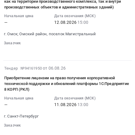
(неблагоприятных
г.
как на территории производственного комплекса, так и внутри
наружных
района
:
метеорологических
производственных объектов и административных зданий)
Светлый,
сетей
Иркутской
2026-
условий)
Калининградская
Начальная цена
Дата окончания (МСК)
и
области,
08-
для
область
—
12.08.2026
15:00
водоснабжения
внесению
12
объекта:
,
(НВК)
сведений
15:00:00
Гостиница
г. Омск; Омский район, поселок Магистральный
Russia,
на
в
:
"Swissotel
RU
Заказчик
территории
единый
Тендер
Resort
Калининградская
░░░░
░░░░░░░░░░░░░░░░░░░░░░
АЛЦ
государственный
на
Сочи
область
"Калманка"
реестр
изготовление
Камелия",
Строительство
расположенный
недвижимости
фирменных
расположенная
2026-
и
от 06.08.26
Тендер №94161950
по
Тендер
визуальных
по
08-
ремонт
адресу:
на
Приобретение лицензии на право получения корпоративной
коммуникаций
адресу:
06
трубопроводов
Алтайский
технической поддержки и обновлений платформы 1С:Предприятие
выполнение
(Информационные
г.Сочи,
07:48:21
и
8 КОРП (РКЛ)
край,
работ
таблички,
Курортный
:
прочих
Калманский
по
знаки,
Начальная цена
Дата окончания (МСК)
проспект,
2026-
инженерных
район,
разработке
—
11.08.2026
13:00
стенды
89
08-
коммуникаций
село
и
и
at
11
Предмет
Новороманово,
г. Санкт-Петербург
согласованию
т.
Краснодарский
13:00:00
тендера:
ул.
проекта
д.
Заказчик
край,
:
Выполнение
Строительная,
зон
░░░░░░░
░░░░░
░░░░░░
для
Краснодарский
Тендер
работ