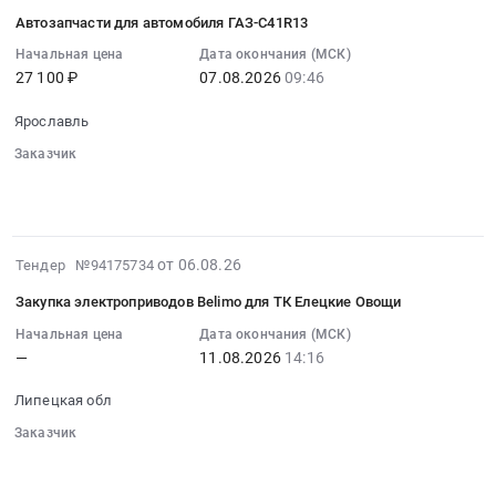
08-
ПО
Автозапчасти для автомобиля ГАЗ-С41R13
06
TRASSIR
10:10:04
Начальная цена
Дата окончания (МСК)
Тендер:
27 100 ₽
07.08.2026
09:46
:
Лицензия
2026-
на
Ярославль
08-
ПО
07
Заказчик
TRASSIR
░░░░░░
░░░░
░░░░░░░░░░
░░░░░░░░░░░░
░░░░
09:46:00
at
░░░░░░░░░░░░░░░░░░░░░░
░░░░░░░░░░░░░░
:
г.
Тендер:
Кемерово,
Автозапчасти
2026-
Кемеровская
от 06.08.26
Тендер №94175734
для
08-
область
автомобиля
Закупка электроприводов Belimo для ТК Елецкие Овощи
06
,
ГАЗ-
09:38:41
Начальная цена
Дата окончания (МСК)
Russia,
С41R13
—
11.08.2026
14:16
:
RU
Тендер:
2026-
Кемеровская
Автозапчасти
Липецкая обл
08-
область
для
11
Программное
Заказчик
автомобиля
░░░░░░
░░░░░
░░░░░░░░░░░
░░░░░░░░░░░░░░░░
░░
14:16:00
обеспечение.
ГАЗ-
░░░░░░░░░░░░░░░░░░░░░░░░
:
Сопровождение
░░░░░░░░░░░░░░░░░░░░░░░░░░░░░░░░
С41R13