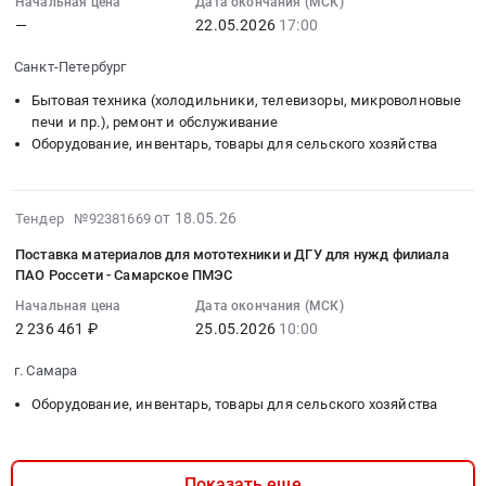
Начальная цена
Дата окончания (МСК)
навесным
,
:
ZimAni
многофункциональной
—
22.05.2026
17:00
оборудованием
Russia,
2026-
TC242HVD(HONDA).
платформы
Тендер
RU
05-
Цена:
для
Санкт-Петербург
на
Санкт-
22
595630
минитрактора
минитрактор
Бытовая техника (холодильники, телевизоры, микроволновые
Петербург
17:00:00
руб.
садового
печи и пр.), ремонт и обслуживание
с
город
:
ZimAni
Оборудование, инвентарь, товары для сельского хозяйства
навесным
Оборудование,
Тендер
TC107HVD
оборудованием
инвентарь,
на
at
at
товары
оказание
Ставропольский
2026-
от 18.05.26
Тендер №92381669
г.
для
услуг
край,
05-
Симферополь,
сельского
по
Ставропольский
Поставка материалов для мототехники и ДГУ для нужд филиала
29
поселок
хозяйства
ремонту
край
ПАО Россети - Самарское ПМЭС
19:03:48
городского
Предмет
бытовой
,
Начальная цена
Дата окончания (МСК)
:
типа
тендера:
техники,
Russia,
2 236 461 ₽
25.05.2026
10:00
2026-
Грэсовский,
Оказание
бензоинструмента
RU
05-
Крым
услуг
и
Ставропольский
г. Самара
25
республика
по
уборочной
край
Оборудование, инвентарь, товары для сельского хозяйства
10:00:00
,
текущему
техники
Спецтехника,
:
Russia,
ремонту
Тендер
Коммунальные
Тендер
RU
садовой
на
машины,
на
Крым
Показать еще
техники.
оказание
Автобусы