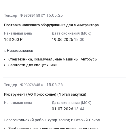
на
:
Беларус
водонапорное
поставку
Тендер
МТЗ-132Н.
оборудование,
садового
2026-
на
от 16.06.26
Цена:
Тендер №93089158
Компрессоры,
агрегата
06-
поставку
14440
монтаж
Поставка навесного оборудования для минитрактора
класса
16
навесного
руб.
и
легких
10:09:37
Начальная цена
Дата окончания (МСК)
оборудования
обслуживание
163 200 ₽
19.06.2026
18:00
минитракторов
:
для
Предмет
at
2026-
минитрактора
тендера:
г. Новомосковск
Тульская
06-
Тендер
Запчасти
обл,
19
на
Спецтехника, Коммунальные машины, Автобусы
для
Тульская
18:00:00
Запчасти для спецтехники
поставку
транспортных
область
:
навесного
средств.
,
Тендер
оборудования
Цена:
2026-
Russia,
на
для
от 15.06.26
Тендер №93076845
0
07-
RU
поставку
минитрактора
руб.
Инструмент (АО Приосколье) (1 этап закупки)
01
Тульская
навесного
at
19:02:19
область
Начальная цена
Дата окончания (МСК)
оборудования
г.
—
01.07.2026
13:44
:
Запчасти
для
Новомосковск,
2026-
для
минитрактора
Тульская
Новооскольский район, хутор Холки; г. Старый Оскол
07-
спецтехники
Тендер
область
01
Предмет
на
,
Трубопроводная и запорная арматура, радиаторы