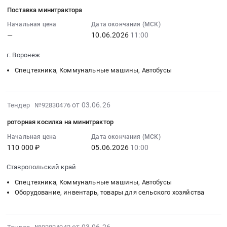
06-
тендера:
,
для
услуг
Поставка минитрактора
05
Поставка
Russia,
спецтехники
по
17:02:59
Начальная цена
Дата окончания (МСК)
минитрактора.
RU
Предмет
ремонту
—
10.06.2026
11:00
:
Цена:
Тульская
тендера:
бензоинструмента
2026-
268800
область
Поставка
для
г. Воронеж
06-
руб.
Спецтехника,
запасных
нужд
10
Спецтехника, Коммунальные машины, Автобусы
Коммунальные
частей
ООО
11:00:00
машины,
и
Оренбург
:
Автобусы
расходных
Водоканал
Тендер
2026-
Предмет
материалов
Тендер
от 03.06.26
Тендер №92830476
на
06-
тендера:
для
на
роторная косилка на минитрактор
поставку
03
Поставка
специализированной
оказание
минитрактора
16:36:10
Начальная цена
Дата окончания (МСК)
минитрактора.
техники.
услуг
110 000 ₽
05.06.2026
10:00
Тендер
:
Цена:
Цена:
по
на
2026-
268800
1200000
ремонту
Ставропольский край
поставку
06-
руб.
руб.
бензоинструмента
минитрактора
05
Спецтехника, Коммунальные машины, Автобусы
для
at
10:00:00
Оборудование, инвентарь, товары для сельского хозяйства
нужд
г.
:
ООО
Воронеж,
Тендер
Оренбург
Воронежская
2026-
на