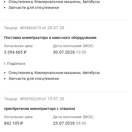
минитрактор
29
Спецтехника, Коммунальные машины, Автобусы
навесного
Предмет
Русич
08:00:00
Запчасти для спецтехники
оборудования
тендера:
Т12
:
(согл-1340780919-
Поставка
at
Тендер
1;
минитрактора
г.
2026-
на
от 20.07.26
493/
Тендер №93824373
с
Нижнекамск,
07-
поставку
ИсхСтр-
комплектом
Поставка минитрактора и навесного оборудования
Татарстан
30
минитрактора
ТНЗ)
навесного
республика
16:22:12
Начальная цена
Дата окончания (МСК)
с
at
оборудования.
3 296 665 ₽
30.07.2026
10:00
,
:
комплектом
г.
Цена:
Russia,
2026-
навесного
Нурлат,
1508333
г. Подольск
RU
07-
оборудования
Татарстан
руб.
Татарстан
30
Тендер
Спецтехника, Коммунальные машины, Автобусы
республика
республика
10:00:00
Запчасти для спецтехники
на
,
Спецтехника,
:
поставку
Russia,
Коммунальные
Тендер
минитрактора
RU
2026-
машины,
на
с
от 15.07.26
Тендер №93752235
Татарстан
07-
Автобусы
поставку
комплектом
республика
приобретение минитрактора с отвалом
27
Предмет
минитрактора
навесного
Спецтехника,
18:38:10
тендера:
Начальная цена
Дата окончания (МСК)
и
оборудования
Коммунальные
842 105 ₽
23.07.2026
08:00
:
Минитрактор
навесного
at
машины,
2026-
Русич
оборудования
г.
Автобусы