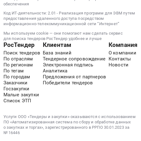
бензоинструмента
обеспечения
для
и
сельского
Код ИТ-деятельности: 2.01 - Реализация программ для ЭВМ путем
уборочной
предоставления удаленного доступа посредством
хозяйства
техники.
информационно-телекоммуникационной сети “Интернет”
Предмет
Цена:
Мы используем cookie — они помогают нам сделать сервис
тендера:
0
для поиска тендеров РосТендер удобнее и лучше
Поставка
руб.
РосТендер
Клиентам
Компания
материалов
Поиск тендеров
База знаний
О компании
для
По отраслям
Тендерное сопровождение
Контакты
мототехники
По регионам
Электронная подпись
Новости
и
По тегам
Аналитика
ДГУ
По городам
Предложения от партнеров
для
Заказчики
Победители тендеров
Госзакупки
нужд
Малые закупки
филиала
Список ЭТП
ПАО
Россети
Услуги ООО «Тендеры и закупки» оказываются с использованием
-
ПО «Автоматизированная система по сбору и обработке данных
Самарское
о закупках и торгах», зарегистрированного в РРПО 30.01.2023 за
ПМЭС.
№ 16446
Цена: