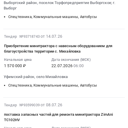
Выборгский район, поселок Торфопредприятие Выборгское; г.
07-
Т12.
Тендер
Скопин,
Предмет
Выборг
23
Цена:
на
Рязанская
тендера:
Спецтехника, Коммунальные машины, Автобусы
08:00:00
556200
поставку
область
Поставка
:
руб.
минитрактора
,
автотракторной
Тендер
и
Russia,
техники
2026-
на
навесного
от 14.07.26
RU
Тендер №93718743
и
07-
приобретение
оборудования
Рязанская
навесного
Приобретение минитрактора с навесным оборудованием для
22
минитрактора
at
область
оборудования
благоустройства территории с. Михайловка
16:12:06
с
г.
Спецтехника,
(согл-1340780919-
Начальная цена
Дата окончания (МСК)
:
отвалом
Подольск,
Коммунальные
1;
1 570 000 ₽
22.07.2026
06:00
2026-
Тендер
Московская
машины,
493/
07-
на
область
Автобусы
ИсхСтр-
Уфимский район, село Михайловка
22
приобретение
,
Предмет
ТНЗ).
Спецтехника, Коммунальные машины, Автобусы
06:00:00
минитрактора
Russia,
тендера:
Цена:
:
с
RU
Поставка
0
Тендер
отвалом
Московская
минитрактора
руб.
2026-
на
от 08.07.26
at
Тендер №93599039
область
с
07-
приобретение
Выборгский
Спецтехника,
комплектом
поставка запасных частей для ремонта минитрактора ZimAni
13
минитрактора
район,
Коммунальные
навесного
TC102HV
12:48:01
с
поселок
машины,
оборудования.