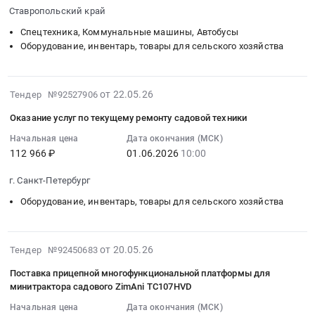
2026-
тракторное
комплектом
МАУ
рабочий
Ставропольский край
05-
оборудование
газонных
ДО
поселок
28
at
Спецтехника, Коммунальные машины, Автобусы
колес
СШОР
Селятино,
16:00:00
Оборудование, инвентарь, товары для сельского хозяйства
г.
и
Белка.
Московская
:
Нальчик,
навесным
Цена:
область
Тендер
Кабардино-
оборудованием
296249
,
2026-
на
Балкарская
от 22.05.26
Тендер №92527906
at
руб.
Russia,
06-
минитрактор
республика
рабочий
RU
Оказание услуг по текущему ремонту садовой техники
04
садовый
,
поселок
Московская
09:50:33
Начальная цена
Дата окончания (МСК)
для
Russia,
Кольцово,
область
112 966 ₽
01.06.2026
10:00
:
газона
RU
Новосибирская
Спецтехника,
2026-
ZimAni
Кабардино-
область
Коммунальные
г. Санкт-Петербург
06-
TC242HVD(HONDA)
Балкарская
,
машины,
01
Тендер
республика
Оборудование, инвентарь, товары для сельского хозяйства
Russia,
Автобусы
10:00:00
на
Спецтехника,
RU
Предмет
:
минитрактор
Коммунальные
Новосибирская
тендера:
Тендер
садовый
2026-
машины,
от 20.05.26
Тендер №92450683
область
Поставка
на
для
05-
Автобусы
Спецтехника,
трактора
Поставка прицепной многофункциональной платформы для
оказание
газона
26
Предмет
Коммунальные
садового
минитрактора садового ZimAni TC107HVD
услуг
ZimAni
03:05:01
тендера:
машины,
для
Начальная цена
Дата окончания (МСК)
по
TC242HVD(HONDA)
:
Тракторное
Автобусы
нужд