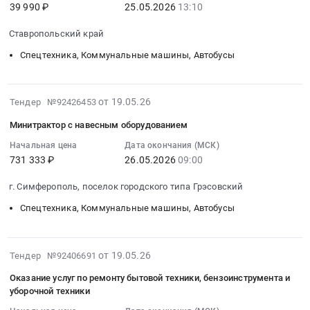
39 990 ₽
25.05.2026
13:10
текущему
at
2026-
оборудование.
Предмет
второго
ремонту
Ставропольский
05-
Цена:
тендера:
корпуса
Ставропольский край
садовой
край,
25
416002
Поставка
ГБПОУ
техники
Спецтехника, Коммунальные машины, Автобусы
Ставропольский
13:10:00
руб.
минитрактора
МО
Тендер
край
:
с
Наро-
на
,
Тендер
дополнительным
Фоминский
2026-
оказание
Russia,
на
от 19.05.26
Тендер №92426453
комплектом
техникум.
05-
услуг
RU
поставку
газонных
Цена:
Минитрактор с навесным оборудованием
28
по
Ставропольский
прицепной
колес
403324
10:19:35
текущему
Начальная цена
Дата окончания (МСК)
край
многофункциональной
и
руб.
731 333 ₽
26.05.2026
09:00
:
ремонту
Спецтехника,
платформы
навесным
2026-
садовой
Коммунальные
для
оборудованием.
г. Симферополь, поселок городского типа Грэсовский
05-
техники
машины,
минитрактора
Цена:
26
at
Автобусы
садового
Спецтехника, Коммунальные машины, Автобусы
1144216
09:00:00
г.
Предмет
ZimAni
руб.
:
Санкт-
тендера:
TC107HVD
Тендер
Петербург,
2026-
Минитрактор
Тендер
от 19.05.26
Тендер №92406691
на
Санкт-
05-
садовый
на
Оказание услуг по ремонту бытовой техники, бензоинструмента и
минитрактор
Петербург
27
для
поставку
уборочной техники
с
город
04:54:13
газона
прицепной