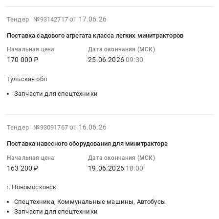
Поставка
at
для
Russia,
с
товаров
2026-
от 17.06.26
Щекинский
Тендер №93142717
транспортных
RU
комплектом
для
06-
район,
средств
Ленинградская
навесного
нужд
Поставка садового агрегата класса легких минитракторов
26
поселок
Тендер:
область
оборудования.
МКУ
17:20:14
Начальная цена
Дата окончания (МСК)
Социалистический,
Запчасти
Спецтехника,
Цена:
ЛМО
170 000 ₽
25.06.2026
09:30
:
Тульская
для
Коммунальные
1508333
СК
2026-
область
транспортных
машины,
руб.
Спортивно-
Тульская обл
06-
,
средств
Автобусы
оздоровительный
25
Запчасти для спецтехники
Russia,
at
Предмет
комплекс
09:30:00
RU
г.
тендера:
Юность.
:
Тульская
Северодвинск,
Приобретение
Цена:
Тендер
2026-
область
от 16.06.26
Архангельская
Тендер №93091767
минитрактора
388000
на
06-
Запчасти
область
с
руб.
Поставка навесного оборудования для минитрактора
поставку
16
для
,
отвалом.
садового
11:03:49
Начальная цена
Дата окончания (МСК)
спецтехники
Russia,
Цена:
163 200 ₽
19.06.2026
18:00
агрегата
:
Предмет
RU
842105
класса
2026-
тендера:
Архангельская
руб.
г. Новомосковск
легких
06-
запчасти
область
минитракторов
19
Спецтехника, Коммунальные машины, Автобусы
для
Насосное
Тендер
18:00:00
Запчасти для спецтехники
минитрактора
и