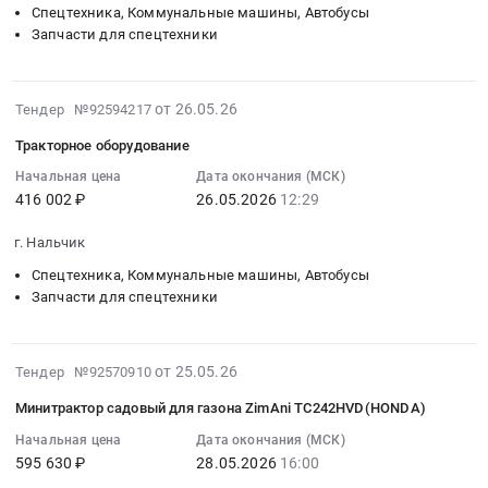
Спецтехника, Коммунальные машины, Автобусы
04:00:00
Белка
ГБПОУ
Пермский.
Запчасти для спецтехники
:
at
МО
Цена:
Тендер
Котельники,
Наро-
0
на
Московская
Фоминский
руб.
2026-
от 26.05.26
поставку
Тендер №92594217
область
техникум
05-
минитрактора
,
Тендер
Тракторное оборудование
26
с
Russia,
на
10:33:05
Начальная цена
Дата окончания (МСК)
дополнительным
RU
поставку
416 002 ₽
26.05.2026
12:29
:
комплектом
Московская
трактора
2026-
газонных
область
садового
г. Нальчик
05-
колес
Спецтехника,
для
26
Спецтехника, Коммунальные машины, Автобусы
и
Коммунальные
нужд
12:29:00
Запчасти для спецтехники
навесным
машины,
второго
:
оборудованием
Автобусы
корпуса
Тендер
Тендер
Предмет
ГБПОУ
2026-
на
от 25.05.26
Тендер №92570910
на
тендера:
МО
05-
тракторное
поставку
Поставка
Наро-
Минитрактор садовый для газона ZimAni TC242HVD(HONDA)
25
оборудование
минитрактора
минитрактора
Фоминский
15:54:41
Начальная цена
Дата окончания (МСК)
Тендер
с
для
техникум
595 630 ₽
28.05.2026
16:00
:
на
дополнительным
нужд
at