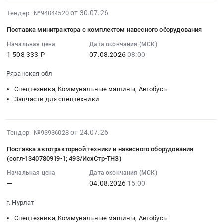
Тендер
комплектующие,
для
2026-
на
от 30.07.26
ЗАПАСНЫЕ
Тендер №94044520
минитрактора
07-
приобретение
ЧАСТИ
садового
Поставка минитрактора с комплектом навесного оборудования
30
минитрактора
ДЛЯ
ZimAni
11:47:05
Начальная цена
Дата окончания (МСК)
с
ТЕХНИКИ
TC107HVD
1 508 333 ₽
07.08.2026
08:00
:
отвалом
МАЛОЙ
at
2026-
Тендер
МЕХАНИЗАЦИИ
Ставропольский
Рязанская обл
08-
на
at
край,
07
приобретение
Спецтехника, Коммунальные машины, Автобусы
г.
Ставропольский
08:00:00
Запчасти для спецтехники
минитрактора
Троицк,
край
:
с
Москва
,
Тендер
отвалом
город
Russia,
2026-
на
at
от 24.07.26
Тендер №93936028
,
RU
07-
поставку
Выборгский
Russia,
Ставропольский
Поставка автотракторной техники и навесного оборудования
31
минитрактора
район,
RU
край
(согл-1340780919-1; 493/ИсхСтр-ТНЗ)
15:37:02
с
поселок
Москва
Спецтехника,
Начальная цена
Дата окончания (МСК)
:
комплектом
Торфопредприятие
город
Коммунальные
—
04.08.2026
15:00
2026-
навесного
Выборгское;
Запчасти
машины,
08-
оборудования
г.
для
Автобусы
г. Нурлат
04
Тендер
Выборг,
спецтехники
Предмет
Спецтехника, Коммунальные машины, Автобусы
15:00:00
на
Ленинградская
Предмет