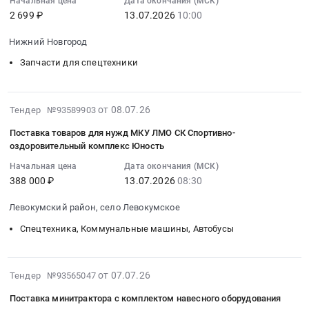
Начальная цена
Дата окончания (МСК)
:
навесным
Торфопредприятие
Автобусы
Цена:
2 699 ₽
13.07.2026
10:00
2026-
оборудованием
Выборгское;
Предмет
1508333
07-
для
г.
тендера:
руб.
Нижний Новгород
13
благоустройства
Выборг,
Поставка
Запчасти для спецтехники
10:00:00
территории
Ленинградская
минитрактора
:
с.Михайловка
область
и
Тендер
Тендер
,
навесного
2026-
на
от 08.07.26
на
Тендер №93589903
Russia,
оборудования.
07-
поставку
приобретение
RU
Цена:
Поставка товаров для нужд МКУ ЛМО СК Спортивно-
13
запасных
минитрактора
Ленинградская
3296665
оздоровительный комплекс Юность
22:18:53
частей
с
область
руб.
Начальная цена
Дата окончания (МСК)
:
для
навесным
Спецтехника,
388 000 ₽
13.07.2026
08:30
2026-
ремонта
оборудованием
Коммунальные
07-
минитрактора
для
машины,
Левокумский район, село Левокумское
13
ZimAni
благоустройства
Автобусы
Спецтехника, Коммунальные машины, Автобусы
08:30:00
TC102HV
территории
Предмет
:
Тендер
с.Михайловка
тендера:
Тендер
на
at
приобретение
2026-
на
от 07.07.26
поставку
Тендер №93565047
Уфимский
минитрактора
07-
поставку
запасных
район,
с
Поставка минитрактора с комплектом навесного оборудования
19
товаров
частей
село