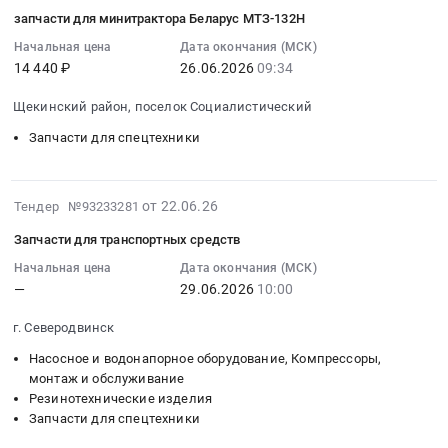
06-
приобретение
комплектом
комплекс
поставка
благоустройства
запчасти для минитрактора Беларус МТЗ-132Н
25
минитрактора
навесного
Юность
запасных
территории
09:43:04
Начальная цена
Дата окончания (МСК)
с
оборудования
at
частей
с.Михайловка.
14 440 ₽
26.06.2026
09:34
:
отвалом
at
Левокумский
для
Цена:
2026-
Тендер
г.
район,
ремонта
1570000
Щекинский район, поселок Социалистический
06-
на
Скопин,
село
минитрактора
руб.
26
приобретение
Запчасти для спецтехники
Рязанская
Левокумское,
ZimAni
09:34:00
минитрактора
область
Ставропольский
TC102HV.
:
с
,
край
Цена:
Тендер:
2026-
отвалом
Russia,
от 22.06.26
,
Тендер №93233281
2699
запчасти
06-
at
RU
Russia,
руб.
Запчасти для транспортных средств
для
22
Выборгский
Рязанская
RU
минитрактора
12:51:06
район,
Начальная цена
Дата окончания (МСК)
область
Ставропольский
—
29.06.2026
10:00
Беларус
:
поселок
Спецтехника,
край
МТЗ-132Н
2026-
Торфопредприятие
Коммунальные
Спецтехника,
г. Северодвинск
Тендер:
06-
Выборгское;
машины,
Коммунальные
запчасти
29
г.
Автобусы
Насосное и водонапорное оборудование, Компрессоры,
машины,
для
10:00:00
монтаж и обслуживание
Выборг,
Предмет
Автобусы
Резинотехнические изделия
минитрактора
:
Ленинградская
тендера:
Предмет
Запчасти для спецтехники
Беларус
Тендер:
область
Поставка
тендера:
МТЗ-132Н
Запчасти
,
минитрактора