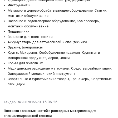
13:44:56
Инструменты
тендера:
поставку
Russia,
Металло- и дерево-обрабатывающее оборудование, Станки,
:
Поставка
навесного
RU
монтаж и обслуживание
Тендер:
садового
оборудования
Тульская
Насосное и водонапорное оборудование, Компрессоры,
Инструмент
агрегата
для
область
монтаж и обслуживание
(АО
класса
минитрактора
Спецтехника,
Подшипники
Приосколье)
легких
at
Коммунальные
Запчасти для спецтехники
(1
минитракторов.
г.
машины,
Аккумуляторы для автомобилей и спецтехники
этап
Цена:
Новомосковск,
Автобусы
Оружие, Боеприпасы
закупки)
170000
Тульская
Предмет
Крупы, Макароны, Хлебобулочные изделия, Крупяная и
Тендер:
руб.
область
тендера:
макаронная продукция, Зерно, Злаки
Инструмент
Корма для животных
,
Поставка
Медицинские расходные материалы, Средства реабилитации,
(АО
Russia,
навесного
Одноразовый медицинский инструмент
Приосколье)
RU
оборудования
Спортивные и туристические товары, Тренажеры, Спортивные
(1
Тульская
для
площадки
этап
область
минитрактора.
закупки)
Спецтехника,
Цена:
at
Коммунальные
163200
2026-
от 15.06.26
Тендер №93070356
Новооскольский
машины,
руб.
06-
район,
Автобусы
Поставка запасных частей и расходных материалов для
26
хутор
Предмет
специализированной техники