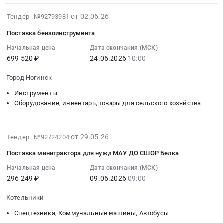
Тендер
ТК
Спецтехника,
ООО
2026-
на
Пермский
от 02.06.26
Коммунальные
Тендер №92793981
Оренбург
07-
поставку
Тендер
машины,
Водоканал.
Поставка бензоинструмента
18
минитрактора,
на
Автобусы
Цена:
01:56:08
Начальная цена
Дата окончания (МСК)
косилки
закупку
Предмет
1577000
699 520 ₽
24.06.2026
10:00
:
и
минитрактора
тендера:
руб.
2026-
тележки
и
роторная
Город Ногинск
06-
Тендер
навесного
косилка
24
на
Инструменты
обрудования
на
10:00:00
Оборудование, инвентарь, товары для сельского хозяйства
поставку
к
минитрактор.
:
минитрактора,
нему
Цена:
Тендер
косилки
для
110000
2026-
на
и
от 29.05.26
ООО
Тендер №92724204
руб.
06-
поставку
тележки
ТК
Поставка минитрактора для нужд МАУ ДО СШОР Белка
16
бензоинструмента
at
Пермский
19:01:07
Начальная цена
Дата окончания (МСК)
Тендер
Яр,
at
296 249 ₽
09.06.2026
09:00
:
на
Ярский
г.
2026-
поставку
Район,
Чусовой,
Котельники
06-
бензоинструмента
Удмуртская
Пермский
09
at
республика
Спецтехника, Коммунальные машины, Автобусы
край