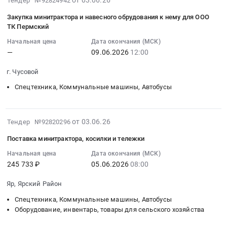
от 03.06.26
Водоканал
Тендер №92824942
область
06-
роторную
at
Закупка минитрактора и навесного обрудования к нему для ООО
,
03
косилка
г.
ТК Пермский
Russia,
15:31:53
на
Оренбург,
Начальная цена
Дата окончания (МСК)
RU
:
минитрактор
Оренбургская
—
09.06.2026
12:00
Воронежская
2026-
Тендер
область
область
06-
на
,
г. Чусовой
Спецтехника,
09
роторную
Russia,
Спецтехника, Коммунальные машины, Автобусы
Коммунальные
12:00:00
косилка
RU
машины,
:
на
Оренбургская
Автобусы
Тендер
минитрактор
область
2026-
Предмет
на
at
от 03.06.26
Тендер №92820296
Инструменты
06-
тендера:
закупку
Ставропольский
Предмет
Поставка минитрактора, косилки и тележки
03
Поставка
минитрактора
край,
тендера:
13:23:04
Начальная цена
Дата окончания (МСК)
минитрактора.
и
Ставропольский
Оказание
245 733 ₽
05.06.2026
08:00
:
Цена:
навесного
край
услуг
2026-
0
обрудования
,
по
Яр, Ярский Район
06-
руб.
к
Russia,
ремонту
05
нему
Спецтехника, Коммунальные машины, Автобусы
RU
бензоинструмента
08:00:00
Оборудование, инвентарь, товары для сельского хозяйства
для
Ставропольский
для
:
ООО
край
нужд