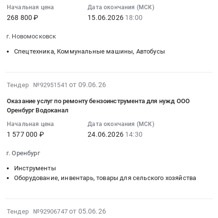
Приосколье)
минитрактора
11:58:19
запасных
Начальная цена
Дата окончания (МСК)
(1
268 800 ₽
15.06.2026
18:00
Тендер
:
частей
этап
на
2026-
и
закупки).
г. Новомосковск
поставку
06-
расходных
Цена:
минитрактора
15
материалов
Спецтехника, Коммунальные машины, Автобусы
0
at
18:00:00
для
руб.
г.
:
специализированной
Новомосковск,
Тендер
техники
2026-
от 09.06.26
Тендер №92951541
Тульская
на
at
06-
Оказание услуг по ремонту бензоинструмента для нужд ООО
область
поставку
г.
30
Оренбург Водоканал
,
минитрактора
Нижний
13:29:10
Russia,
Начальная цена
Дата окончания (МСК)
Тендер
Новгород,
:
1 577 000 ₽
24.06.2026
14:30
RU
на
Нижегородская
2026-
Тульская
поставку
область
06-
г. Оренбург
область
минитрактора
,
24
Спецтехника,
at
Инструменты
Russia,
14:30:00
Оборудование, инвентарь, товары для сельского хозяйства
Коммунальные
г.
RU
:
машины,
Новомосковск,
Нижегородская
Тендер
Автобусы
Тульская
область
на
2026-
Предмет
область
от 05.06.26
Запчасти
оказание
Тендер №92906747