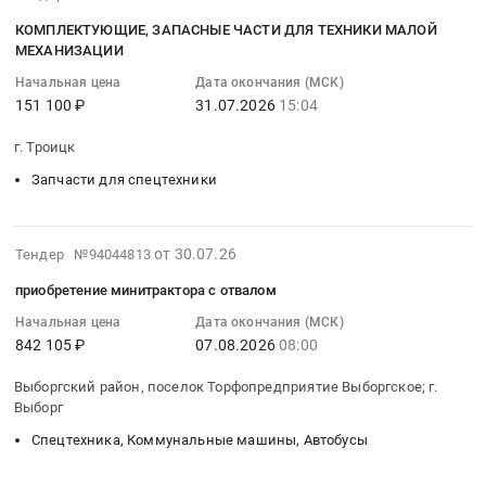
08-
прицепной
КОМПЛЕКТУЮЩИЕ, ЗАПАСНЫЕ ЧАСТИ ДЛЯ ТЕХНИКИ МАЛОЙ
01
многофункциональной
МЕХАНИЗАЦИИ
09:24:15
платформы,
Начальная цена
Дата окончания (МСК)
:
вертикуттера
151 100 ₽
31.07.2026
15:04
2026-
и
07-
щётки
г. Троицк
31
для
Запчасти для спецтехники
15:04:07
минитрактора
:
садового
Тендер
ZimAni
2026-
на
от 30.07.26
Тендер №94044813
TC107HVD
07-
комплектующие,
Тендер
приобретение минитрактора с отвалом
30
ЗАПАСНЫЕ
на
12:15:41
Начальная цена
Дата окончания (МСК)
ЧАСТИ
поставку
842 105 ₽
07.08.2026
08:00
:
ДЛЯ
прицепной
2026-
ТЕХНИКИ
многофункциональной
Выборгский район, поселок Торфопредприятие Выборгское; г.
08-
МАЛОЙ
платформы,
Выборг
07
МЕХАНИЗАЦИИ
вертикуттера
Спецтехника, Коммунальные машины, Автобусы
08:00:00
Тендер
и
:
на
щётки