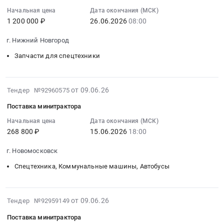
18:48:11
Холки;
тендера:
Начальная цена
Дата окончания (МСК)
:
г.
Поставка
1 200 000 ₽
26.06.2026
08:00
2026-
Старый
навесного
06-
Оскол,
оборудования
г. Нижний Новгород
26
Белгородская
для
Запчасти для спецтехники
08:00:00
область
минитрактора.
:
,
Цена:
Тендер
Russia,
163200
2026-
на
от 09.06.26
Тендер №92960575
RU
руб.
06-
поставку
Белгородская
Поставка минитрактора
09
запасных
область
12:27:25
Начальная цена
Дата окончания (МСК)
частей
Трубопроводная
268 800 ₽
15.06.2026
18:00
:
и
и
2026-
расходных
запорная
г. Новомосковск
06-
материалов
арматура,
15
для
Спецтехника, Коммунальные машины, Автобусы
радиаторы
18:00:00
специализированной
Предмет
:
техники
тендера:
Тендер
2026-
Тендер
от 09.06.26
Тендер №92959149
Инструмент
на
06-
на
(АО
Поставка минитрактора
поставку
09
поставку