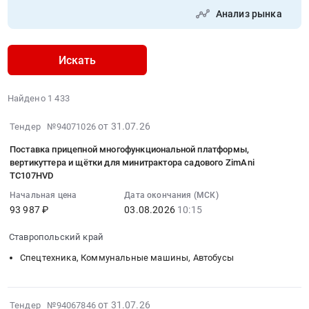
Анализ рынка
Искать
Найдено 1 433
2026-
от 31.07.26
Тендер №94071026
07-
Поставка прицепной многофункциональной платформы,
31
вертикуттера и щётки для минитрактора садового ZimAni
10:31:07
TC107HVD
:
Начальная цена
Дата окончания (МСК)
2026-
93 987 ₽
03.08.2026
10:15
08-
03
Ставропольский край
10:15:00
Спецтехника, Коммунальные машины, Автобусы
:
Тендер
на
2026-
от 31.07.26
Тендер №94067846
поставку