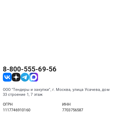
проведение
РосТендер агрегирует закупки вашей
необходимых
категории со всех площадок в одном месте.
испытаний)
за
исключением
разработки
РД,
поставки
ТМЦ
и
производства
СМР
8-800-555-69-56
по
устройству
фундаментов
на
ООО "Тендеры и закупки", г. Москва, улица Усачева, дом
месторождении
33 строение 1, 7 этаж
"Кутынское"
ОГРН
ИНН
Тендер
1117746910160
7703756587
на