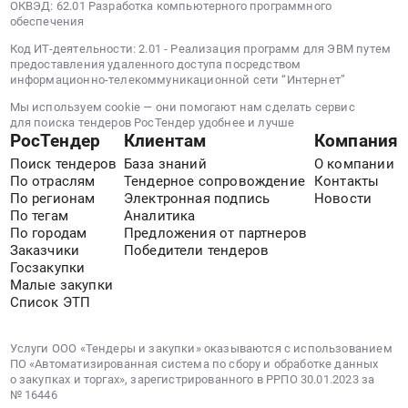
разработку
ОКВЭД: 62.01 Разработка компьютерного программного
рабочей
обеспечения
документации,
Код ИТ-деятельности: 2.01 - Реализация программ для ЭВМ путем
изготовление
предоставления удаленного доступа посредством
информационно-телекоммуникационной сети “Интернет”
и
поставка
Мы используем cookie — они помогают нам сделать сервис
материалов
для поиска тендеров РосТендер удобнее и лучше
РосТендер
Клиентам
Компания
и
оборудования,
Поиск тендеров
База знаний
О компании
По отраслям
Тендерное сопровождение
Контакты
монтаж
По регионам
Электронная подпись
Новости
здания
По тегам
Аналитика
административного
По городам
Предложения от партнеров
комплекса
Заказчики
Победители тендеров
"под
Госзакупки
ключ"
Малые закупки
Список ЭТП
(в
том
числе
Услуги ООО «Тендеры и закупки» оказываются с использованием
внутренние
ПО «Автоматизированная система по сбору и обработке данных
о закупках и торгах», зарегистрированного в РРПО 30.01.2023 за
инженерные
№ 16446
системы,