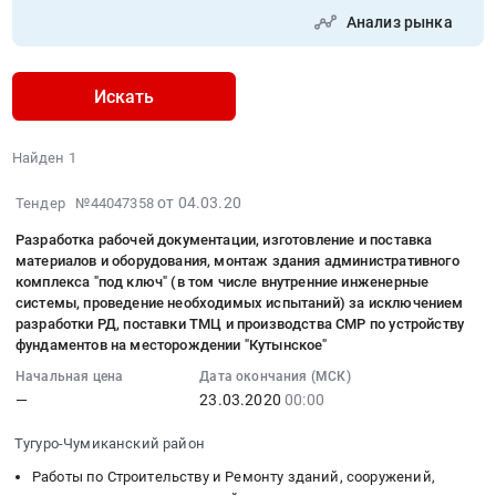
Анализ рынка
Искать
Найден 1
2020-
от 04.03.20
Тендер №44047358
03-
Разработка рабочей документации, изготовление и поставка
04
материалов и оборудования, монтаж здания административного
07:00:00
комплекса "под ключ" (в том числе внутренние инженерные
:
системы, проведение необходимых испытаний) за исключением
2020-
разработки РД, поставки ТМЦ и производства СМР по устройству
03-
фундаментов на месторождении "Кутынское"
23
Начальная цена
Дата окончания (МСК)
00:00:00
—
23.03.2020
00:00
:
Тендер
Тугуро-Чумиканский район
на
Работы по Строительству и Ремонту зданий, сооружений,
разработку