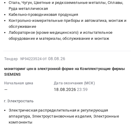
тендера:
столовых.
Сталь, Чугун, Цветные и редкоземельные металлы, Сплавы,
Тендер:
Барнаул,
Источники
Организация
Руда металлическая
Запчасти,
Алтайский
Кабельно-проводниковая продукция
питания
питания
комплектующие
край
Контрольно-измерительные приборы и автоматика, монтаж и
и
Предмет
лабораторного
,
обслуживание
аккумуляторы;
тендера:
оборудования
Russia,
Лабораторное (кроме медицинского) и испытательное
Щитовое
Оказание
(Спектромарт)
RU
оборудование и материалы, обслуживание и монтаж
оборудование.
услуг
для
Алтайский
Цена:
по
нужд
край
0
организации
ООО
2026-
Канцелярские
от 08.08.26
Тендер №94223524
руб.
общественного
Прогноз
08-
принадлежности
питания
мониторинг цен в электронной форме на Комплектующие фирмы
Серебро.
08
Предмет
полного
SIEMENS
ОБЯЗАТЕЛЬНАЯ
13:08:00
тендера:
цикла,
Начальная цена
Дата окончания (МСК)
УПАКОВКА
:
Торги
обеспечения
—
18.08.2026
23:59
ПО
2026-
ТНП
горячими
ГОСТу
08-
Вайлдберриз
и
г. Электросталь
ДЛЯ
18
(Барнаул)
холодными
УСЛОВИЙ
Электрическая распределительная и регулирующая
23:59:00
(продукты
напитками,
аппаратура, Электроустановочные изделия, Электронные
КРАЙНЕГО
:
питания,
буфетной
компоненты
СЕВЕРА!
Тендер
хоз
и
Подробнее
на
товары).
кулинарной