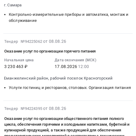
08-
at
Продукция
г. Самара
24
г.
животноводства
Контрольно-измерительные приборы и автоматика, монтаж и
09:48:00
Салехард,
и
обслуживание
:
Ямало-
охоты
Тендер:
Ненецкий
Предмет
СМЦБ-001734_Модули
автономный
тендера:
2026-
от 08.08.26
S7-
Тендер №94225062
округ
поставка
08-
300.Линия
,
продуктов
Оказание услуг по организации горячего питания
08
Wean
Russia,
питания
13:59:02
Начальная цена
Дата окончания (МСК)
Damiron.
RU
для
3 230 463 ₽
17.08.2026
12:00
:
Измерение
Ямало-
нужд
2026-
диаметра_СМЦБ-062473
Ненецкий
учреждения.
Еманжелинский район, рабочий поселок Красногорский
08-
Тендер:
автономный
Цена:
17
Услуги гостиниц и ресторанов, столовых. Организация питания
СМЦБ-001734_Модули
округ
0
12:00:00
S7-
Мясо,
руб.
:
300.Линия
Мясные
Тендер
2026-
Wean
от 08.08.26
Тендер №94224395
продукты,
на
08-
Damiron.
Продукция
Оказание услуг по организации общественного питания полного
оказание
08
Измерение
животноводства
цикла, обеспечения горячими и холодными напитками, буфетной и
услуг
13:53:55
диаметра_СМЦБ-062473
кулинарной продукцией, а также продукцией для обеспечения
и
по
:
at
представительских мероприятий в соответствии с техническим