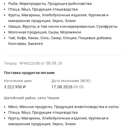
СЕВЕРА!
at
09:00:00
Рыба, Морепродукты, Продукция рыболовства
проживания
Подробнее
г.
Птица, Яйцо, Продукция птицеводства
:
в
в
Электросталь,
Крупы, Макароны, Хлебобулочные изделия, Крупяная и
Тендер
целях
КП
Московская
макаронная продукция, Зерно, Злаки
на
организации
at
область
Овощи, Фрукты, в том числе консервированные, Сухофрукты
поставку
и
Мегино-
,
Молочная продукция, Сыры, Мороженое
продуктов
проведения
Кангаласский
Чай, Кофе, Какао, Соль, Сахар, Специи, Пищевые добавки,
Russia,
питания
Проекта
Консервы, Бакалея
улус,
RU
Тендер
Всероссийский
поселок
Московская
на
проект
Нижний
область
поставку
Хранители
2026-
Бестях,
от 08.08.26
Электрическая
Тендер №94222058
продуктов
истории
08-
Саха
распределительная
питания
Поставка продуктов питания
.
08
/
и
at
Республика
12:50:13
Начальная цена
Дата окончания (МСК)
Якутия/
регулирующая
Шатойский
Коми
3 222 950 ₽
17.08.2026
09:00
:
республика
аппаратура,
район,
Тендер
2026-
,
Электроустановочные
село
Шатойский район, село Чишки
на
08-
Russia,
изделия,
Чишки,
услуги
17
RU
Мясо, Мясные продукты, Продукция животноводства и охоты
Электронные
Чеченская
по
09:00:00
Птица, Яйцо, Продукция птицеводства
Саха
компоненты
республика
организации
Крупы, Макароны, Хлебобулочные изделия, Крупяная и
:
/
Предмет
,
макаронная продукция, Зерно, Злаки
горячего
Тендер
Якутия/
тендера: