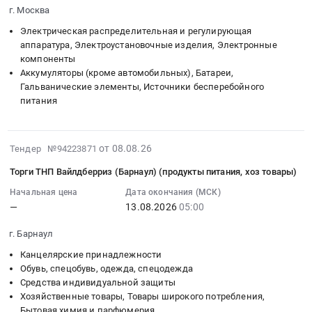
оказание
на
Предмет
г. Москва
руб.
08-
услуг
светодиодные
тендера:
08
по
Электрическая распределительная и регулирующая
светильники;
Продукты
00:00:00
аппаратура, Электроустановочные изделия, Электронные
организации
Источники
питания.
компоненты
:
общественного
питания
Цена:
Аккумуляторы (кроме автомобильных), Батареи,
Тендер
питания
и
0
Гальванические элементы, Источники бесперебойного
на
полного
аккумуляторы
руб.
питания
источники
цикла,
at
питания
обеспечения
Новосибирская
и
горячими
обл,
2026-
от 08.08.26
Тендер №94223871
аккумуляторы;
и
Новосибирская
08-
Щитовое
холодными
Торги ТНП Вайлдберриз (Барнаул) (продукты питания, хоз товары)
область
08
оборудование
напитками,
,
13:23:55
Начальная цена
Дата окончания (МСК)
Тендер
буфетной
Russia,
—
13.08.2026
05:00
:
на
и
RU
2026-
источники
кулинарной
Новосибирская
г. Барнаул
08-
питания
продукцией,
область
13
Канцелярские принадлежности
и
а
Аккумуляторы
05:00:00
Обувь, спецобувь, одежда, спецодежда
аккумуляторы;
также
(кроме
Средства индивидуальной защиты
:
Щитовое
продукцией
автомобильных),
Хозяйственные товары, Товары широкого потребления,
Тендер
оборудование
для
Батареи,
Бытовая химия и парфюмерия