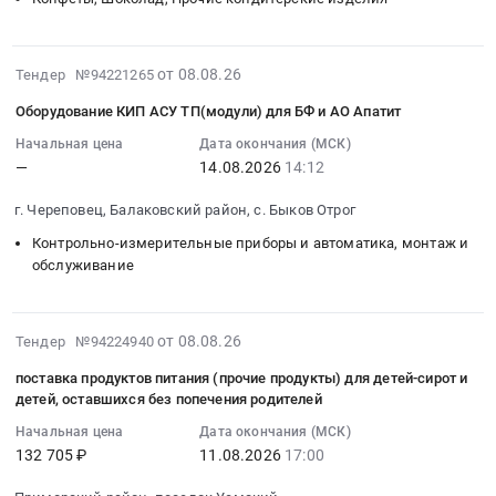
Сыктывкар,
республика
Прогноз
питания
Коми
Мясо,
Серебро.
Тендер
республика
Мясные
ОБЯЗАТЕЛЬНАЯ
на
2026-
от 08.08.26
,
Тендер №94221265
продукты,
УПАКОВКА
поставку
08-
Russia,
Продукция
ПО
продуктов
Оборудование КИП АСУ ТП(модули) для БФ и АО Апатит
08
RU
животноводства
ГОСТу
питания
12:04:02
Начальная цена
Дата окончания (МСК)
Коми
и
ДЛЯ
at
—
14.08.2026
14:12
:
республика
охоты
УСЛОВИЙ
Шатойский
2026-
Услуги
Предмет
КРАЙНЕГО
район,
г. Череповец, Балаковский район, с. Быков Отрог
08-
гостиниц
тендера:
СЕВЕРА!
село
14
Контрольно-измерительные приборы и автоматика, монтаж и
и
Поставка
Подробнее
Чишки,
14:12:00
обслуживание
ресторанов,
продуктов
в
Чеченская
:
столовых.
питания.
КП.
республика
Тендер
Организация
Цена:
Цена:
,
2026-
на
от 08.08.26
Тендер №94224940
питания
3222950
292000
Russia,
08-
оборудование
Предмет
руб.
руб.
RU
поставка продуктов питания (прочие продукты) для детей-сирот и
08
КИП
тендера:
детей, оставшихся без попечения родителей
Чеченская
11:36:02
АСУ
Услуги
республика
Начальная цена
Дата окончания (МСК)
:
ТП(модули)
по
Крупы,
132 705 ₽
11.08.2026
17:00
2026-
для
организации
Макароны,
08-
БФ
горячего