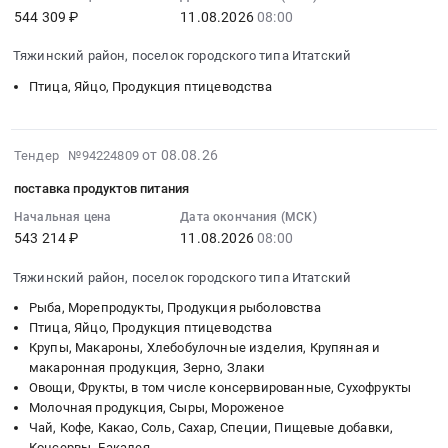
Какао,
светодиодного
руб.
544 309 ₽
11.08.2026
08:00
:
Russia,
Соль,
освещения
2026-
RU
Сахар,
Тендер
Тяжинский район, поселок городского типа Итатский
08-
Омская
Специи,
на
11
область
Птица, Яйцо, Продукция птицеводства
Пищевые
блоки
08:00:00
Мясо,
добавки,
питания
:
Мясные
Консервы,
для
Тендер
2026-
продукты,
Бакалея
светодиодного
от 08.08.26
Тендер №94224809
на
08-
Продукция
Предмет
освещения
поставка продуктов питания
поставку
08
животноводства
тендера:
at
продуктов
06:22:02
и
Начальная цена
Дата окончания (МСК)
Поставка
Архангельская
543 214 ₽
11.08.2026
08:00
питания
:
охоты
продуктов
обл,г.Северодвинск,
Тендер
2026-
Предмет
питания
Архангельская
Тяжинский район, поселок городского типа Итатский
на
08-
тендера:
(масло
область
поставку
11
Поставка
растительное).
,
Рыба, Морепродукты, Продукция рыболовства
продуктов
08:00:00
Птица, Яйцо, Продукция птицеводства
продуктов
Цена:
Russia,
Крупы, Макароны, Хлебобулочные изделия, Крупяная и
питания
:
питания.
16300
RU
макаронная продукция, Зерно, Злаки
at
Тендер
Цена:
руб.
Архангельская
Овощи, Фрукты, в том числе консервированные, Сухофрукты
Тяжинский
на
598000
область
Молочная продукция, Сыры, Мороженое
район,
поставку
руб.
Аккумуляторы
Чай, Кофе, Какао, Соль, Сахар, Специи, Пищевые добавки,
поселок
продуктов
(кроме
Консервы, Бакалея