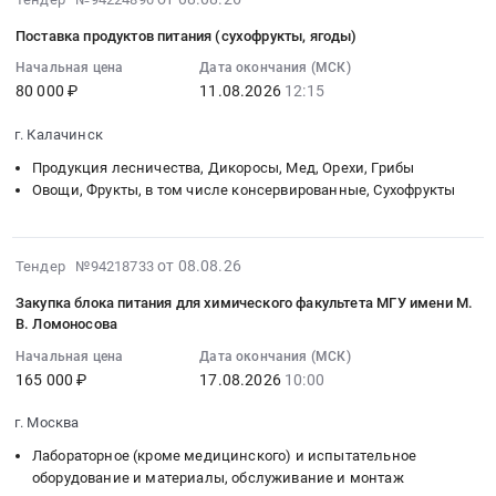
94230
Тендер
питания
на
08-
оставшихся
руб.
на
(прочие
Поставка продуктов питания (сухофрукты, ягоды)
поставку
08
без
поставку
продукты)
продуктов
09:48:02
попечения
Начальная цена
Дата окончания (МСК)
оборудования
для
80 000 ₽
11.08.2026
12:15
питания
:
родителей
и
детей-
Тендер
2026-
Тендер
материалов
сирот
г. Калачинск
на
08-
на
по
и
поставку
11
поставку
Продукция лесничества, Дикоросы, Мед, Орехи, Грибы
разделам
детей,
продуктов
12:15:00
Овощи, Фрукты, в том числе консервированные, Сухофрукты
продуктов
рабочей
оставшихся
питания
:
питания
документации
без
at
Тендер
(фрукты,
2138.19.9-
попечения
Советский
2026-
на
овощи)
от 08.08.26
Тендер №94218733
1-
родителей.
район,
08-
поставку
для
12.11-
Цена:
Закупка блока питания для химического факультета МГУ имени М.
гп.
08
продуктов
детей-
В. Ломоносова
АОВ
132705
Пионерский,
09:44:03
питания
сирот
и
руб.
Начальная цена
Дата окончания (МСК)
Ханты-
:
(сухофрукты,
и
2138.19.9-
165 000 ₽
17.08.2026
10:00
Мансийский
2026-
ягоды)
детей,
1-
Автономный
08-
Тендер
оставшихся
12.11-
г. Москва
округ
17
на
без
СС
Лабораторное (кроме медицинского) и испытательное
-
10:00:00
поставку
попечения
для
оборудование и материалы, обслуживание и монтаж
Югра
:
продуктов
родителей