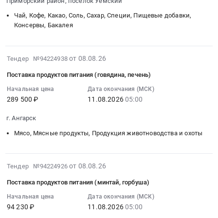
Приморский район, поселок Уемский
Хлебобулочные
11
и
питания,
изделия,
Чай, Кофе, Какао, Соль, Сахар, Специи, Пищевые добавки,
17:00:00
АО
Услуги
Крупяная
Консервы, Бакалея
:
Апатит
по
и
Тендер
Тендер
организации
макаронная
на
на
проживания
продукция,
2026-
от 08.08.26
поставку
Тендер №94224938
оборудование
в
Зерно,
08-
продуктов
КИП
целях
Поставка продуктов питания (говядина, печень)
Злаки
08
питания
АСУ
организации
Предмет
11:32:02
Начальная цена
Дата окончания (МСК)
(прочие
ТП(модули)
и
тендера:
289 500 ₽
11.08.2026
05:00
:
продукты)
для
проведения
Поставка
2026-
для
БФ
Проекта
г. Ангарск
продуктов
08-
детей-
и
Всероссийский
питания.
11
Мясо, Мясные продукты, Продукция животноводства и охоты
сирот
АО
проект
Цена:
05:00:00
и
Апатит
Хранители
1654041
:
детей,
at
истории
руб.
Тендер
2026-
оставшихся
от 08.08.26
г.
Тендер №94224926
.
на
08-
без
Череповец,
Республика
Поставка продуктов питания (минтай, горбуша)
поставку
08
попечения
Балаковский
Коми.
продуктов
10:57:02
Начальная цена
Дата окончания (МСК)
родителей
район,
Цена:
94 230 ₽
11.08.2026
05:00
питания
:
Тендер
с.
0