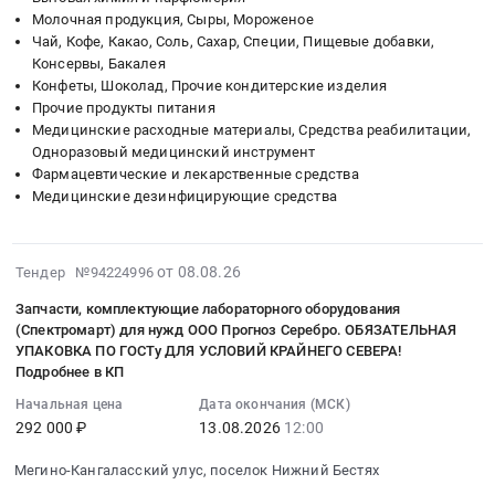
на
at
обеспечения
Молочная продукция, Сыры, Мороженое
Гальванические
торги
г.
представительских
Чай, Кофе, Какао, Соль, Сахар, Специи, Пищевые добавки,
элементы,
ТНП
Москва,
мероприятий
Консервы, Бакалея
Источники
Вайлдберриз
Конфеты, Шоколад, Прочие кондитерские изделия
Москва
в
бесперебойного
(Барнаул)
Прочие продукты питания
город
соответствии
питания
(продукты
Медицинские расходные материалы, Средства реабилитации,
,
с
Предмет
питания,
Одноразовый медицинский инструмент
Russia,
техническим
тендера:
хоз
Фармацевтические и лекарственные средства
RU
заданием
Светодиодные
Медицинские дезинфицирующие средства
товары)
Москва
(по
светильники;
Тендер
город
регионам)
Источники
на
Электрическая
at
питания
2026-
торги
от 08.08.26
Тендер №94224996
распределительная
Российская
и
08-
ТНП
и
Федерация,
Запчасти, комплектующие лабораторного оборудования
аккумуляторы.
08
Вайлдберриз
регулирующая
(Спектромарт) для нужд ООО Прогноз Серебро. ОБЯЗАТЕЛЬНАЯ
,
Цена:
13:21:01
(Барнаул)
УПАКОВКА ПО ГОСТу ДЛЯ УСЛОВИЙ КРАЙНЕГО СЕВЕРА!
аппаратура,
Russia,
0
:
(продукты
Подробнее в КП
Электроустановочные
RU
руб.
2026-
питания,
изделия,
Услуги
Начальная цена
Дата окончания (МСК)
08-
хоз
Электронные
292 000 ₽
13.08.2026
12:00
гостиниц
13
товары)
компоненты
и
12:00:00
at
Мегино-Кангаласский улус, поселок Нижний Бестях
Предмет
ресторанов,
:
г.