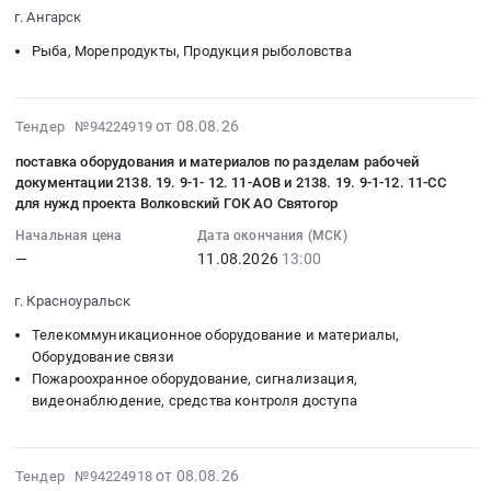
(говядина,
2026-
на
Быков
руб.
г. Ангарск
печень)
08-
поставку
Отрог,
Тендер
11
Рыба, Морепродукты, Продукция рыболовства
продуктов
Вологодская
на
05:00:00
питания
область
поставку
:
(прочие
Саратовская
продуктов
Тендер
2026-
продукты)
область
от 08.08.26
Тендер №94224919
питания
на
08-
для
,
поставка оборудования и материалов по разделам рабочей
(говядина,
поставку
08
детей-
Russia,
документации 2138. 19. 9-1- 12. 11-АОВ и 2138. 19. 9-1-12. 11-СС
печень)
продуктов
10:55:39
сирот
RU
для нужд проекта Волковский ГОК АО Святогор
at
питания
:
и
Вологодская
Начальная цена
Дата окончания (МСК)
г.
(минтай,
2026-
детей,
область
—
11.08.2026
13:00
Ангарск,
горбуша)
08-
оставшихся
Контрольно-
Иркутская
Тендер
11
без
измерительные
г. Красноуральск
область
на
13:00:00
попечения
приборы
Телекоммуникационное оборудование и материалы,
,
поставку
:
родителей
и
Оборудование связи
Russia,
продуктов
Тендер
at
автоматика,
Пожароохранное оборудование, сигнализация,
RU
питания
на
Приморский
монтаж
видеонаблюдение, средства контроля доступа
Иркутская
(минтай,
поставку
район,
и
область
горбуша)
оборудования
поселок
обслуживание
Мясо,
at
и
Уемский,
Предмет
2026-
от 08.08.26
Тендер №94224918
Мясные
г.
материалов
Архангельская
тендера: