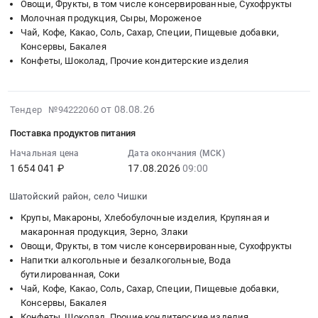
Russia,
Овощи, Фрукты, в том числе консервированные, Сухофрукты
питания,
на
республика
мониторинг
Молочная продукция, Сыры, Мороженое
RU
Услуги
поставку
Сталь,
цен
Чай, Кофе, Какао, Соль, Сахар, Специи, Пищевые добавки,
Чеченская
по
продуктов
Чугун,
в
Консервы, Бакалея
республика
организации
питания
Цветные
электронной
Конфеты, Шоколад, Прочие кондитерские изделия
Мясо,
проживания
Тендер
и
форме
Мясные
в
на
редкоземельные
на
продукты,
целях
поставку
металлы,
Комплектующие
2026-
от 08.08.26
Тендер №94222060
Продукция
организации
продуктов
Сплавы,
фирмы
08-
животноводства
и
питания
Поставка продуктов питания
Руда
SIEMENS.
08
и
проведения
at
металлическая
Цена:
12:50:13
Начальная цена
Дата окончания (МСК)
охоты
Проекта
Шатойский
Предмет
0
1 654 041 ₽
17.08.2026
09:00
:
Предмет
Всероссийский
район,
тендера:
руб.
2026-
тендера:
проект
село
Шатойский район, село Чишки
Запчасти,
08-
Поставка
Хранители
Чишки,
комплектующие
17
Крупы, Макароны, Хлебобулочные изделия, Крупяная и
продуктов
истории
Чеченская
лабораторного
09:00:00
макаронная продукция, Зерно, Злаки
питания.
.
республика
оборудования
Овощи, Фрукты, в том числе консервированные, Сухофрукты
:
Цена:
Республика
,
(Спектромарт)
Напитки алкогольные и безалкогольные, Вода
Тендер
12422880
Коми
Russia,
для
бутилированная, Соки
на
руб.
at
Чай, Кофе, Какао, Соль, Сахар, Специи, Пищевые добавки,
RU
нужд
поставку
Консервы, Бакалея
г.
Чеченская
ООО
продуктов
Конфеты, Шоколад, Прочие кондитерские изделия