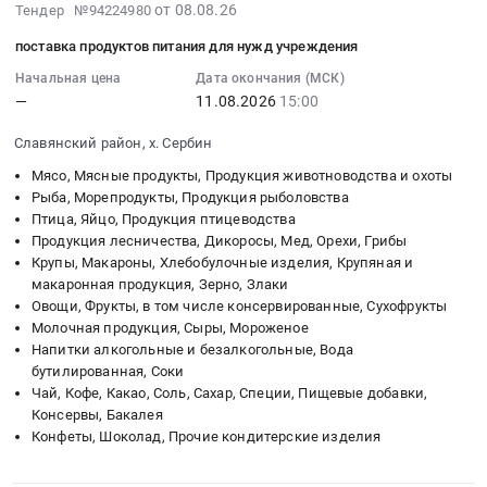
2026-
продуктов
от 08.08.26
Московская
Тендер №94224980
08-
питания
обл,
поставка продуктов питания для нужд учреждения
08
для
Московская
14:13:57
Начальная цена
Дата окончания (МСК)
нужд
область
—
11.08.2026
15:00
:
учреждения
Москва
2026-
at
город
Славянский район, х. Сербин
08-
Славянский
,
11
район,
Мясо, Мясные продукты, Продукция животноводства и охоты
Russia,
15:00:00
Рыба, Морепродукты, Продукция рыболовства
п.
RU
Птица, Яйцо, Продукция птицеводства
:
Прибрежный,
Московская
Продукция лесничества, Дикоросы, Мед, Орехи, Грибы
Тендер
Краснодарский
область
Крупы, Макароны, Хлебобулочные изделия, Крупяная и
на
край
Мясо,
макаронная продукция, Зерно, Злаки
поставку
,
Мясные
Овощи, Фрукты, в том числе консервированные, Сухофрукты
продуктов
Russia,
продукты,
Молочная продукция, Сыры, Мороженое
питания
RU
Продукция
Напитки алкогольные и безалкогольные, Вода
для
Краснодарский
животноводства
бутилированная, Соки
нужд
край
и
Чай, Кофе, Какао, Соль, Сахар, Специи, Пищевые добавки,
учреждения
Мясо,
Консервы, Бакалея
охоты
Тендер
Конфеты, Шоколад, Прочие кондитерские изделия
Мясные
Предмет
на
продукты,
тендера:
поставку
Продукция