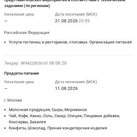
охоты
организации
2026-
г.
заданием (по регионам)
Предмет
горячего
08-
Самара,
тендера:
Начальная цена
Дата окончания (МСК)
питания
21
Самарская
—
21.08.2026
23:59
поставка
Тендер
23:59:00
область
продуктов
на
:
,
Российская Федерация
питания.
оказание
Тендер
Russia,
Цена:
Услуги гостиниц и ресторанов, столовых. Организация питания
услуг
на
RU
175965
по
оказание
Самарская
руб.
организации
услуг
область
2026-
от 08.08.26
Тендер №94225030
горячего
по
Контрольно-
08-
питания
организации
измерительные
Продукты питания
08
at
общественного
приборы
13:28:17
Начальная цена
Дата окончания (МСК)
Еманжелинский
питания
и
—
11.08.2026
:
район,
полного
автоматика,
2026-
рабочий
цикла,
монтаж
г. Москва
08-
поселок
обеспечения
и
11
Молочная продукция, Сыры, Мороженое
Красногорский,
горячими
обслуживание
00:00:00
Чай, Кофе, Какао, Соль, Сахар, Специи, Пищевые добавки,
Челябинская
и
Предмет
Консервы, Бакалея
:
область
холодными
тендера:
Конфеты, Шоколад, Прочие кондитерские изделия
Тендер
,
напитками,
СМЦБ-001734_Модули
на