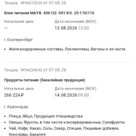
2026-
от 07.08.26
Тендер №94215225
питания
RU
1-
общежития
08-
(овощи,
Краснодарский
4
ГБПОУ
Блок питания МАУВ. 436122. 001 К-0. 25-110/110
07
фрукты)
край
класс
ЯНАО
23:20:06
Начальная цена
Дата окончания (МСК)
многодетные.
Овощи,
at
НУРМК
—
13.08.2026
13:00
:
Цена:
Фрукты,
Краснодарский
Тендер
2026-
13662
в
край,
на
г. Екатеринбург
08-
руб.
том
Краснодарский
поставку
13
Железнодорожные составы, Локомотивы, Вагоны и их части
числе
край
периферийного
13:00:00
консервированные,
,
оборудования
:
Сухофрукты
Russia,
для
Тендер:
2026-
от 07.08.26
Тендер №94224692
Предмет
RU
оснащения
Блок
08-
тендера:
Краснодарский
общежития
Продукты питания (бакалейная продукция)
питания
07
поставка
край
ГБПОУ
МАУВ.436122.001
23:06:02
Начальная цена
Дата окончания (МСК)
продуктов
Овощи,
ЯНАО
266 224 ₽
14.08.2026
09:00
К-0.25-
:
питания
Фрукты,
НУРМК
110/110
2026-
(овощи,
в
at
г. Краснодар
Тендер:
08-
фрукты)
том
г.
Блок
14
Птица, Яйцо, Продукция птицеводства
5-
числе
Новый
питания
09:00:00
Овощи, Фрукты, в том числе консервированные, Сухофрукты
11
консервированные,
Уренгой,
Чай, Кофе, Какао, Соль, Сахар, Специи, Пищевые добавки,
МАУВ.436122.001
:
класс.
Сухофрукты
Ямало-
Консервы, Бакалея
К-0.25-
Тендер