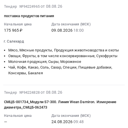
Поставка
2026-
продуктов
животноводства
от 08.08.26
Тендер №94224965
консервов
08-
питания
и
мясных
поставка продуктов питания
08
для
охоты
для
14:12:01
Начальная цена
Дата окончания (МСК)
нужд
Предмет
питания
175 965 ₽
09.08.2026
18:00
:
учреждения
тендера:
детей
2026-
at
поставка
раннего
г. Салехард
08-
Славянский
продуктов
возраста.
09
район,
питания
Мясо, Мясные продукты, Продукция животноводства и охоты
Цена:
18:00:00
Овощи, Фрукты, в том числе консервированные, Сухофрукты
х.
для
4410000
Молочная продукция, Сыры, Мороженое
:
Сербин,
нужд
руб.
Чай, Кофе, Какао, Соль, Сахар, Специи, Пищевые добавки,
Тендер
Краснодарский
учреждения.
Консервы, Бакалея
на
край
Цена:
поставку
,
0
продуктов
Russia,
руб.
2026-
от 08.08.26
Тендер №94224828
питания
RU
08-
Тендер
Краснодарский
СМЦБ-001734_Модули S7-300. Линия Wean Damiron. Измерение
08
на
край
диаметра_СМЦБ-062473
14:10:15
поставку
Мясо,
Начальная цена
Дата окончания (МСК)
:
продуктов
Мясные
—
24.08.2026
09:48
2026-
питания
продукты,