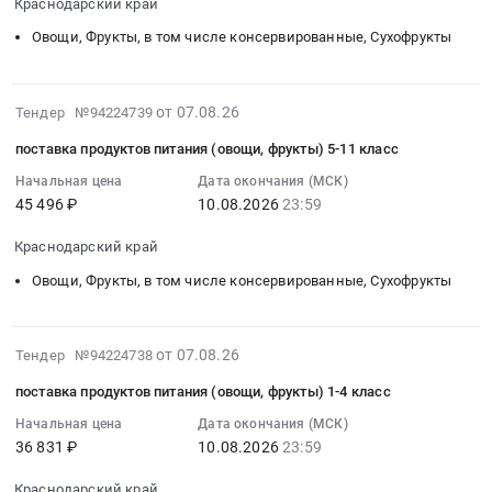
544309
Рыба,
Краснодарский край
фрукты)
08-
руб.
Морепродукты,
овз
10
Овощи, Фрукты, в том числе консервированные, Сухофрукты
Продукция
Тендер
23:59:00
рыболовства
на
:
Предмет
поставку
Тендер
2026-
от 07.08.26
Тендер №94224739
тендера:
продуктов
на
08-
поставка
поставка продуктов питания (овощи, фрукты) 5-11 класс
питания
поставку01202
07
продуктов
(овощи,
продуктов
23:57:02
Начальная цена
Дата окончания (МСК)
питания.
фрукты)
45 496 ₽
10.08.2026
23:59
питания
:
Цена:
овз
(овощи,
2026-
543214
Краснодарский край
at
фрукты)
08-
руб.
Краснодарский
многодетные
10
Овощи, Фрукты, в том числе консервированные, Сухофрукты
край,
Тендер
23:59:00
Краснодарский
на
:
край
поставку01202
Тендер
2026-
от 07.08.26
Тендер №94224738
,
продуктов
на
08-
поставка продуктов питания (овощи, фрукты) 1-4 класс
Russia,
питания
поставку
07
RU
(овощи,
продуктов
23:57:02
Начальная цена
Дата окончания (МСК)
Краснодарский
фрукты)
36 831 ₽
10.08.2026
23:59
питания
:
край
многодетные
(овощи,
2026-
Краснодарский край