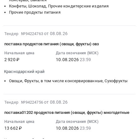
городского
питания
автомобильных),
Конфеты, Шоколад, Прочие кондитерские изделия
типа
Тендер
Батареи,
Прочие продукты питания
Итатский,
на
Гальванические
Кемеровская
поставку
элементы,
область
продуктов
Источники
2026-
от 08.08.26
Тендер №94224763
,
питания
бесперебойного
08-
поставка продуктов питания (овощи, фрукты) овз
Russia,
at
питания
08
RU
Тяжинский
Предмет
00:12:02
Начальная цена
Дата окончания (МСК)
Кемеровская
район,
тендера:
2 920 ₽
10.08.2026
23:59
:
область
поселок
Блоки
2026-
Птица,
Краснодарский край
городского
питания
08-
Яйцо,
типа
для
10
Овощи, Фрукты, в том числе консервированные, Сухофрукты
Продукция
Итатский,
светодиодного
23:59:00
птицеводства
Кемеровская
освещения.
:
Предмет
область
Цена:
Тендер
2026-
от 08.08.26
Тендер №94224756
тендера:
,
0
на
08-
поставка
поставка01202 продуктов питания (овощи, фрукты) многодетные
Russia,
руб.
поставку
08
продуктов
RU
продуктов
00:12:02
Начальная цена
Дата окончания (МСК)
питания.
Кемеровская
13 662 ₽
10.08.2026
23:59
питания
:
Цена:
область
(овощи,
2026-