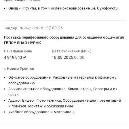
Овощи,
at
фрукты)
08-
Фрукты,
Краснодарский
5-
10
Овощи, Фрукты, в том числе консервированные, Сухофрукты
в
край,
11
23:59:00
том
Краснодарский
класс
:
числе
край
Тендер
Тендер
2026-
от 07.08.26
Тендер №94217231
консервированные,
,
на
на
08-
Поставка периферийного оборудования для оснащения общежития
Сухофрукты
Russia,
поставку
поставку
07
ГБПОУ ЯНАО НУРМК
Предмет
RU
продуктов
продуктов
23:28:01
тендера:
Краснодарский
питания
Начальная цена
Дата окончания (МСК)
питания
:
поставка
4 949 843 ₽
18.08.2026
06:00
край
(овощи,
(овощи,
2026-
продуктов
Овощи,
фрукты)
фрукты)
08-
г. Новый Уренгой
питания
Фрукты,
5-
1-
18
(овощи,
в
11
4
Офисное оборудование, Расходные материалы к офисному
06:00:00
фрукты)
том
оборудованию
класс
класс
:
овз.
Вычислительное оборудование, Компьютеры, Серверы и их
числе
at
Тендер
Тендер
части
Цена:
консервированные,
Краснодарский
на
на
Аудио-, Видео-, Фото-техника, Оборудование для презентаций
2920
Сухофрукты
край,
поставку
поставку
и показов. Монтаж и обслуживание
руб.
Предмет
Краснодарский
продуктов
периферийного
Учебное оборудование и материалы
тендера:
край
питания
оборудования
поставка01202
,
(овощи,
для
продуктов
Russia,
фрукты)
оснащения