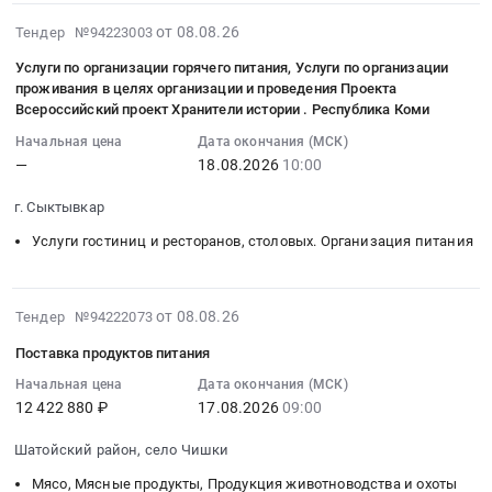
в
мониторинг
Цена:
продукцией,
2026-
от 08.08.26
КП
Тендер №94223003
цен
0
а
08-
Тендер:
в
руб.
Услуги по организации горячего питания, Услуги по организации
также
08
Запчасти,
электронной
проживания в целях организации и проведения Проекта
продукцией
13:02:00
комплектующие
форме
Всероссийский проект Хранители истории . Республика Коми
для
:
лабораторного
на
обеспечения
Начальная цена
Дата окончания (МСК)
2026-
оборудования
Комплектующие
—
18.08.2026
10:00
представительских
08-
(Спектромарт)
фирмы
мероприятий
18
для
SIEMENS
г. Сыктывкар
в
10:00:00
нужд
Тендер
соответствии
Услуги гостиниц и ресторанов, столовых. Организация питания
:
ООО
на
с
Тендер
Прогноз
мониторинг
техническим
на
Серебро.
цен
заданием
2026-
от 08.08.26
Тендер №94222073
услуги
ОБЯЗАТЕЛЬНАЯ
в
(по
08-
по
УПАКОВКА
электронной
Поставка продуктов питания
регионам).
08
организации
ПО
форме
Цена:
12:50:13
Начальная цена
Дата окончания (МСК)
горячего
ГОСТу
на
12 422 880 ₽
17.08.2026
09:00
0
:
питания,
ДЛЯ
Комплектующие
руб.
2026-
Услуги
УСЛОВИЙ
фирмы
Шатойский район, село Чишки
08-
по
КРАЙНЕГО
SIEMENS
17
Мясо, Мясные продукты, Продукция животноводства и охоты
организации