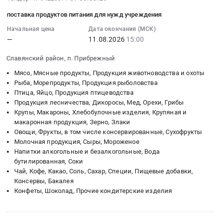
08-
консервов
поставка продуктов питания для нужд учреждения
08
мясных
14:21:57
Начальная цена
Дата окончания (МСК)
для
—
11.08.2026
15:00
:
питания
2026-
детей
Славянский район, п. Прибрежный
08-
раннего
11
Мясо, Мясные продукты, Продукция животноводства и охоты
возраста
15:00:00
Рыба, Морепродукты, Продукция рыболовства
Тендер
Птица, Яйцо, Продукция птицеводства
:
на
Продукция лесничества, Дикоросы, Мед, Орехи, Грибы
Тендер
поставку
Крупы, Макароны, Хлебобулочные изделия, Крупяная и
на
консервов
макаронная продукция, Зерно, Злаки
поставку
мясных
Овощи, Фрукты, в том числе консервированные, Сухофрукты
продуктов
для
Молочная продукция, Сыры, Мороженое
питания
питания
Напитки алкогольные и безалкогольные, Вода
для
детей
бутилированная, Соки
нужд
раннего
Чай, Кофе, Какао, Соль, Сахар, Специи, Пищевые добавки,
учреждения
Консервы, Бакалея
возраста
Тендер
Конфеты, Шоколад, Прочие кондитерские изделия
at
на
г.
поставку
Москва;