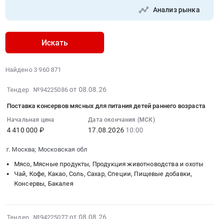
Анализ рынка
Искать
Найдено 3 960 871
2026-
от 08.08.26
Тендер №94225086
08-
Поставка консервов мясных для питания детей раннего возраста
08
14:29:02
Начальная цена
Дата окончания (МСК)
4 410 000 ₽
17.08.2026
10:00
:
2026-
г. Москва; Московская обл
08-
17
Мясо, Мясные продукты, Продукция животноводства и охоты
10:00:00
Чай, Кофе, Какао, Соль, Сахар, Специи, Пищевые добавки,
Консервы, Бакалея
:
Тендер
на
2026-
поставку
от 08.08.26
Тендер №94225077