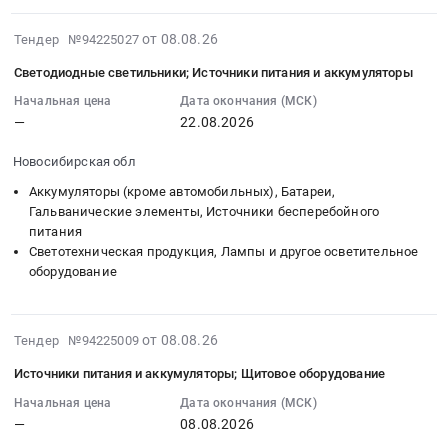
Russia,
буфетной
S7-
продукты
RU
и
300.Линия
2026-
от 08.08.26
Тендер №94225027
питания
Челябинская
кулинарной
Wean
08-
Тендер
область
Светодиодные светильники; Источники питания и аккумуляторы
продукцией,
Damiron.
08
на
Услуги
а
Измерение
13:28:02
Начальная цена
Дата окончания (МСК)
продукты
гостиниц
также
диаметра_СМЦБ-062473.
—
22.08.2026
:
питания
и
продукцией
Цена:
2026-
at
ресторанов,
для
Новосибирская обл
0
08-
г.
столовых.
обеспечения
руб.
22
Аккумуляторы (кроме автомобильных), Батареи,
Москва,
Организация
представительских
00:00:00
Гальванические элементы, Источники бесперебойного
Москва
питания
мероприятий
питания
:
город
Предмет
в
Светотехническая продукция, Лампы и другое осветительное
Тендер
,
тендера:
соответствии
оборудование
на
Russia,
Оказание
с
светодиодные
RU
услуг
техническим
светильники;
Москва
по
2026-
заданием
от 08.08.26
Тендер №94225009
Источники
город
организации
08-
(по
питания
Молочная
Источники питания и аккумуляторы; Щитовое оборудование
горячего
08
регионам)
и
продукция,
питания.
13:28:02
Тендер
Начальная цена
Дата окончания (МСК)
аккумуляторы
Сыры,
—
08.08.2026
Цена:
:
на
Тендер
Мороженое
3230463
2026-