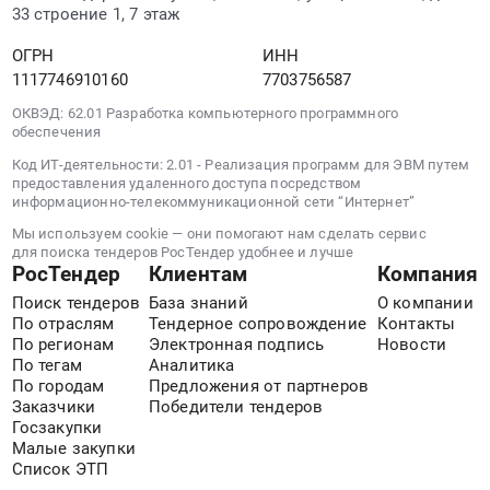
33 строение 1, 7 этаж
ОГРН
ИНН
1117746910160
7703756587
ОКВЭД: 62.01 Разработка компьютерного программного
обеспечения
Код ИТ-деятельности: 2.01 - Реализация программ для ЭВМ путем
предоставления удаленного доступа посредством
информационно-телекоммуникационной сети “Интернет”
Мы используем cookie — они помогают нам сделать сервис
для поиска тендеров РосТендер удобнее и лучше
РосТендер
Клиентам
Компания
Поиск тендеров
База знаний
О компании
По отраслям
Тендерное сопровождение
Контакты
По регионам
Электронная подпись
Новости
По тегам
Аналитика
По городам
Предложения от партнеров
Заказчики
Победители тендеров
Госзакупки
Малые закупки
Список ЭТП