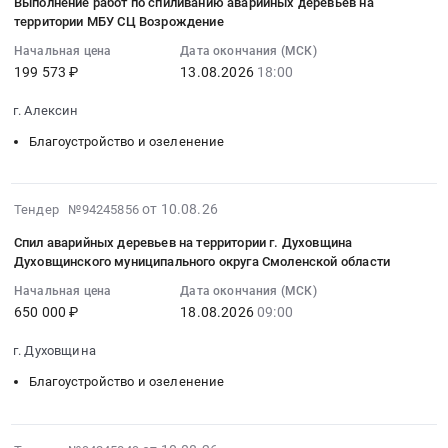
Выполнение работ по спиливанию аварийных деревьев на
выполнение
RU
10
Тендер
территории МБУ СЦ Возрождение
работ
Московская
16:24:09
на
Начальная цена
Дата окончания (МСК)
по
область
:
выполнение
199 573 ₽
13.08.2026
18:00
санитарной
Благоустройство
2026-
работ
рубке
и
08-
по
г. Алексин
ветвей
озеленение
13
спиливанию
деревьев
Благоустройство и озеленение
Предмет
18:00:00
аварийных
Тендер
тендера:
:
деревьев
на
Оказание
Тендер
на
2026-
выполнение
услуг
на
территории
от 10.08.26
Тендер №94245856
08-
работ
по
выполнение
МБУ
Спил аварийных деревьев на территории г. Духовщина
10
по
вырубке
работ
СЦ
Духовщинского муниципального округа Смоленской области
16:21:23
санитарной
аварийных
по
Возрождение
Начальная цена
Дата окончания (МСК)
:
рубке
деревьев.
спиливанию
at
650 000 ₽
18.08.2026
09:00
2026-
ветвей
Цена:
аварийных
г.
08-
деревьев
1000000
деревьев
Алексин,
г. Духовщина
18
at
руб.
на
Тульская
Благоустройство и озеленение
09:00:00
Санкт-
территории
область
:
Петербург,
МБУ
,
Тендер:
Санкт-
СЦ
Russia,
2026-