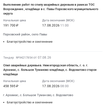
объеме
08-
Благоустройство
работ
выполнение
Выполнение работ по спилу аварийных деревьев в рамках ТОС
и
07
и
по
санитарной
Возрождение , кладбище в с. Павы Порховского муниципального
с
15:49:27
озеленение
вырубке
обработки
округа
характеристиками
:
Предмет
зеленых
деревьев
Начальная цена
Дата окончания (МСК)
согласно
2026-
тендера:
насаждений
at
191 700 ₽
17.08.2026
11:00
спецификации
08-
Выполнение
на
г.
(приложение
17
работ
территории
Гурьевск;
Порховский район, село Павы
№
11:00:00
по
ГБОУ
Гурьевский
1)
Благоустройство и озеленение
:
вырубке
школа
район,
Тендер
Тендер
аварийных
№
поселок
на
на
деревьев
103
Низовье,
2026-
оказание
от 07.08.26
Тендер №94217854
выполнение
с
Выборгского
Калининградская
08-
услуг
работ
погрузкой,
района
область
Спил аварийных деревьев. Нижегородская область, г. о. г.
07
по
по
вывозом
Санкт-
,
Арзамас, с. Большое Туманово кладбище, с. Водоватово старое
15:37:20
спилу
спилу
и
кладбище
Петербурга
Russia,
:
аварийных
аварийных
утилизацией
по
RU
Начальная цена
Дата окончания (МСК)
2026-
деревьев
деревьев
древесного
адресу:
Калининградская
458 595 ₽
17.08.2026
08:00
08-
(с
в
спила.
г.Санкт-
область
17
применением
рамках
Цена:
Петербург,
г. Арзамас, с. Большое Туманово, с. Водоватово
Благоустройство
08:00:00
автовышки)
ТОС
0
ул.Руднева,
и
Благоустройство и озеленение
:
обрезке
Возрождение
руб.