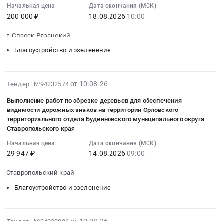
Подвойского
деревьев.
МБУК
Начальная цена
Дата окончания (МСК)
Москва
2026-
at
деревьев
Тендер
Цена:
200 000 ₽
18.08.2026
10:00
КДЦ
город
08-
Балезинский
и
на
100000
Брасовского
Благоустройство
18
район,
вывозу
выполнение
руб.
г. Спасск-Рязанский
района.
и
10:00:00
село
порубочных
работ
Цена:
Благоустройство и озеленение
озеленение
:
Турецкое,
остатков
по
25000
Предмет
Тендер
Удмуртская
Тендер
санитарно-
руб.
тендера:
на
республика
на
оздоровительным
2026-
от 10.08.26
Тендер №94232574
Вырубка
обеспечение
,
выполнение
мероприятиям
08-
деревьев
исполнения
Russia,
работ
по
Выполнение работ по обрезке деревьев для обеспечения
10
в
комплекса
RU
по
видимости дорожных знаков на территории Орловского
адресу:
10:31:09
рамках
мероприятий
Удмуртская
обрезке
территориального отдела Буденновского муниципального округа
пр.
:
содержания
по
республика
Ставропольского края
деревьев
Солидарности,
2026-
зеленых
созданию
Благоустройство
и
дом
Начальная цена
Дата окончания (МСК)
08-
насаждений.
комфортной
и
вывозу
29 947 ₽
14.08.2026
09:00
15,
14
Цена:
среды
озеленение
порубочных
корп.
09:00:00
40000
для
Предмет
остатков
Ставропольский край
1,
:
руб.
проживания
тендера:
at
лит.
Благоустройство и озеленение
Тендер
и
Благоустройство
г.
Л
на
отдыха
родника
Томск,
на
выполнение
(Выполнение
в
Томская
территории
2026-