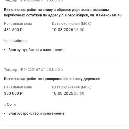
от 10.08.26
Тендер №94230886
работ
работ
деревне
область
зеленых
08-
по
по
Большой
,
Выполнение работ по спилу и обрезке деревьев с вывозом
насаждений
10
обрезке
порубочных остатков по адресу г. Новосибирск, ул. Каменская, 43
спилу
Унтем.
Russia,
общего
09:45:07
деревьев
деревьев
Цена:
RU
Начальная цена
Дата окончания (МСК)
пользования
:
для
и
152000
Томская
431 500 ₽
10.08.2026
13:00
местного
2026-
обеспечения
утилизации
руб.
область
значения
08-
видимости
порубочных
Новосибирск
Благоустройство
№
10
дорожных
остатков)
и
12-
Благоустройство и озеленение
13:00:00
знаков
Тендер
озеленение
56-
:
на
на
Предмет
11
Тендер
территории
обеспечение
тендера:
2026-
"Сквер
на
от 08.08.26
Тендер №94225167
Орловского
исполнения
Выполнение
08-
б/
выполнение
территориального
комплекса
Выполнение работ по кронированию и сносу деревьев
работ
08
н
работ
отдела
мероприятий
по
16:05:02
севернее
Начальная цена
Дата окончания (МСК)
по
Буденновского
по
обрезке
350 000 ₽
10.08.2026
23:59
:
д.
спилу
муниципального
созданию
деревьев
2026-
42
и
округа
комфортной
г. Сочи
и
08-
по
обрезке
Ставропольского
среды
вывозу
10
ул.
деревьев
Благоустройство и озеленение
края
для
порубочных
23:59:00
Подвойского
с
Тендер
проживания
остатков.
:
at
вывозом
на