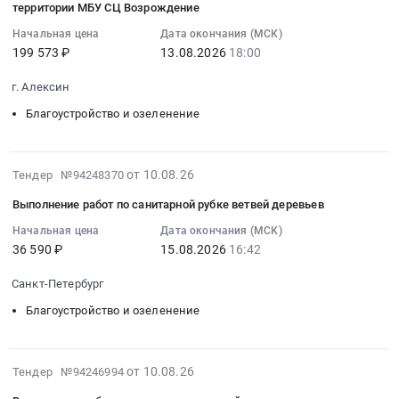
территории МБУ СЦ Возрождение
услуг
17:44:32
Начальная цена
Дата окончания (МСК)
по
:
199 573 ₽
13.08.2026
18:00
вырубке
2026-
аварийных
08-
г. Алексин
деревьев
13
Тендер
Благоустройство и озеленение
18:00:00
на
:
оказание
Тендер
2026-
услуг
на
от 10.08.26
Тендер №94248370
08-
по
выполнение
Выполнение работ по санитарной рубке ветвей деревьев
10
вырубке
работ
16:49:06
аварийных
Начальная цена
Дата окончания (МСК)
по
36 590 ₽
15.08.2026
16:42
:
деревьев
спиливанию
2026-
at
аварийных
Санкт-Петербург
08-
г.
деревьев
15
Черноголовка,
на
Благоустройство и озеленение
16:42:00
Московская
территории
:
область
МБУ
Тендер
,
2026-
СЦ
от 10.08.26
Тендер №94246994
на
Russia,
08-
Возрождение