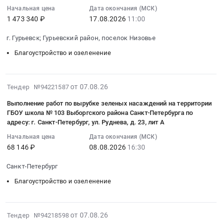
для
по
деревьев
вырубке
350000
№
Услуга
по
Начальная цена
Дата окончания (МСК)
:
обеспечения
спилу
(с
аварийных
руб.
12-
1 473 340 ₽
17.08.2026
11:00
по
спилу
2026-
видимости
деревьев
применением
деревьев
56-
обрезке
и
08-
дорожных
и
автовышки)
г. Гурьевск; Гурьевский район, поселок Низовье
с
11
деревьев
обрезке
17
знаков
утилизации
обрезке
погрузкой,
"Сквер
с
деревьев
Благоустройство и озеленение
11:00:00
на
порубочных
ветвей,
вывозом
б/
использованием
с
:
территории
остатков).
распиловке
и
н
автогидроподъемника.
вывозом
Тендер
Орловского
Цена:
стволов,
утилизацией
севернее
Цена:
порубочных
2026-
на
от 07.08.26
Тендер №94221587
территориального
200000
погрузке
древесного
д.
10749
остатков
08-
вырубку
отдела
руб.
и
Выполнение работ по вырубке зеленых насаждений на территории
спила
42
руб.
по
07
аварийных
Буденновского
ГБОУ школа № 103 Выборгского района Санкт-Петербурга по
вывозу
at
по
адресу
16:39:05
деревьев,
муниципального
адресу: г. Санкт-Петербург, ул. Руднева, д. 23, лит А
спиленных
г.
ул.
г.
:
выполнение
округа
остатков
Начальная цена
Дата окончания (МСК)
Ярцево,
Подвойского.
Новосибирск,
2026-
санитарной
Ставропольского
деревьев
68 146 ₽
08.08.2026
16:30
Смоленская
Цена:
ул.Каменская,43.
08-
обработки
края.
с
область
158016
Цена:
08
деревьев
Цена:
Санкт-Петербург
территории
,
руб.
431500
16:30:00
Тендер
29947
Заказчика
Благоустройство и озеленение
Russia,
руб.
:
на
руб.
(далее-
RU
Тендер
вырубку
услуги)
Смоленская
на
аварийных
в
2026-
область
от 07.08.26
Тендер №94218598
выполнение
деревьев,