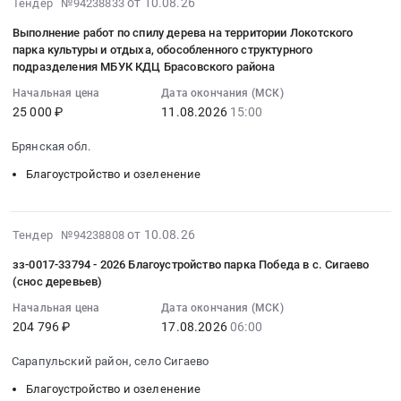
г.
2026-
услуги
на
от 10.08.26
Тендер №94238833
99935
Кострома,
08-
по
выполнение
Выполнение работ по спилу дерева на территории Локотского
руб.
Костромская
10
вырубке
работ
парка культуры и отдыха, обособленного структурного
область
13:42:08
и
по
подразделения МБУК КДЦ Брасовского района
,
:
обрезке
обслуживанию
Начальная цена
Дата окончания (МСК)
Russia,
2026-
зеленых
техническому
25 000 ₽
11.08.2026
15:00
RU
08-
насаждений
и
Костромская
11
at
содержанию
Брянская обл.
область
15:00:00
г.
зеленых
Благоустройство и озеленение
Благоустройство
:
Новоуральск,
насаждений
и
Тендер
Свердловская
Тендер
озеленение
на
область
на
2026-
от 10.08.26
Тендер №94238808
Предмет
выполнение
,
выполнение
08-
тендера:
работ
Russia,
работ
зз-0017-33794 - 2026 Благоустройство парка Победа в с. Сигаево
10
выполнение
по
RU
по
(снос деревьев)
13:42:06
работ
спилу
Свердловская
обслуживанию
Начальная цена
Дата окончания (МСК)
:
по
дерева
область
техническому
204 796 ₽
17.08.2026
06:00
2026-
санитарной
на
Благоустройство
и
08-
обрезке
территории
и
содержанию
Сарапульский район, село Сигаево
17
и
Локотского
озеленение
зеленых
Благоустройство и озеленение
06:00:00
спилу
парка
Предмет
насаждений