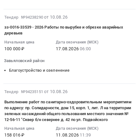
:
деревьев.
культуры
тендера:
at
Тендер:
Цена:
и
Услуги
г.
2026-
зз-0017-
от 10.08.26
Тендер №94238290
200000
отдыха,
по
Москва,
08-
33794
руб.
обособленного
вырубке
Москва
зз-0016-33539 - 2026 Работы по вырубке и обрезке аварийных
10
-
структурного
и
город
деревьев
13:28:06
2026
подразделения
обрезке
,
Начальная цена
Дата окончания (МСК)
:
Благоустройство
МБУК
зеленых
Russia,
100 000 ₽
17.08.2026
06:00
2026-
парка
КДЦ
насаждений.
RU
08-
Победа
Брасовского
Цена:
Москва
Завьяловский район
17
в
района
358215
город
Благоустройство и озеленение
06:00:00
с.
Тендер
руб.
Благоустройство
:
Сигаево
на
и
Тендер:
(снос
выполнение
озеленение
2026-
зз-0016-
от 10.08.26
деревьев)
Тендер №94235151
работ
Предмет
08-
33539
Тендер:
по
тендера:
Выполнение работ по санитарно-оздоровительным мероприятиям
10
-
зз-0017-
спилу
Выполнение
по адресу: пр. Солидарности, дом 15, корп. 1, лит. Л на территории
12:16:05
2026
33794
дерева
зеленых насаждений общего пользования местного значения №
работ
:
Работы
-
12-56-11 "Сквер б/н севернее д. 42 по ул. Подвойского
на
по
2026-
по
2026
территории
обслуживанию
Начальная цена
Дата окончания (МСК)
08-
вырубке
Благоустройство
Локотского
техническому
158 016 ₽
11.08.2026
11:39
11