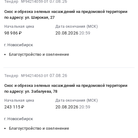
озеленение
2026-
на
от 07.08.26
Тендер №94214059
Объект:
Мансийский
Предмет
08-
снос
Южные
Снос и обрезка зеленых насаждений на придомовой территории
Автономный
тендера:
07
и
по адресу: ул. Широкая, 27
Кварталы
округ
Оказание
13:26:04
обрезка
08.
-
Начальная цена
Дата окончания (МСК)
услуг
:
зеленых
ЕК-
98 986 ₽
20.08.2026
20:59
Югра
по
2026-
насаждений
В02270,
автономный
санитарной
08-
на
г. Новосибирск
ЕК-
округ
вырубке
20
придомовой
В02271,
,
и
Благоустройство и озеленение
20:59:00
территории
ЕК-
Russia,
вывозу
:
по
В02295,
RU
сухостойных
Тендер
адресу:
ЕК-
Ханты-
2026-
и
на
от 07.08.26
ул.
Тендер №94214063
В02309,
Мансийский
08-
аварийных
снос
Полтавская,
Снос и обрезка зеленых насаждений на придомовой территории
ЕК-
Автономный
07
деревьев.
и
37;
по адресу: ул. Забалуева, 78
В02335,
округ
13:26:04
Цена:
обрезка
ул.
ЕК-
Начальная цена
Дата окончания (МСК)
-
:
125000
зеленых
Пархоменко,
В02287
243 115 ₽
20.08.2026
20:59
Югра
2026-
руб.
насаждений
112
Тендер
автономный
08-
на
Тендер
г. Новосибирск
на
округ
20
придомовой
на
инженерную
Благоустройство
Благоустройство и озеленение
20:59:00
территории
снос
подготовка.
и
:
по
и