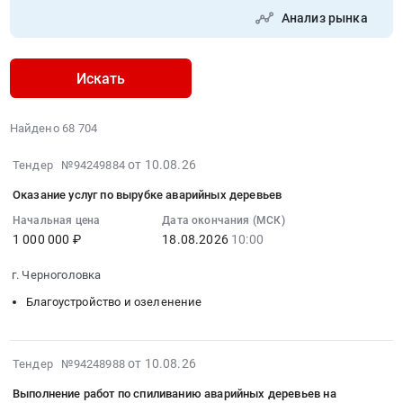
Анализ рынка
Искать
Найдено 68 704
2026-
от 10.08.26
Тендер №94249884
08-
Оказание услуг по вырубке аварийных деревьев
10
18:12:38
Начальная цена
Дата окончания (МСК)
1 000 000 ₽
18.08.2026
10:00
:
2026-
г. Черноголовка
08-
18
Благоустройство и озеленение
10:00:00
:
Тендер
2026-
от 10.08.26
Тендер №94248988
на
08-
Выполнение работ по спиливанию аварийных деревьев на
оказание
10