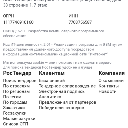
Новосибирская
ЕК-
Новосибирская
33 строение 1, 7 этаж
область
В02270,
область
Благоустройство
ЕК-
Благоустройство
ОГРН
ИНН
и
В02271,
и
1117746910160
7703756587
озеленение
ЕК-
озеленение
ОКВЭД: 62.01 Разработка компьютерного программного
Предмет
В02295,
Предмет
обеспечения
тендера:
ЕК-
тендера:
Код ИТ-деятельности: 2.01 - Реализация программ для ЭВМ путем
Снос
В02309,
Снос
предоставления удаленного доступа посредством
и
ЕК-
и
информационно-телекоммуникационной сети “Интернет”
обрезка
В02335,
обрезка
Мы используем cookie — они помогают нам сделать сервис
зеленых
ЕК-
зеленых
для поиска тендеров РосТендер удобнее и лучше
насаждений
В02287.
насаждений
РосТендер
Клиентам
Компания
на
Цена:
на
Поиск тендеров
База знаний
О компании
придомовой
38062475
придомовой
По отраслям
Тендерное сопровождение
Контакты
территории
руб.
территории
По регионам
Электронная подпись
Новости
по
По тегам
Аналитика
по
адресу:
По городам
Предложения от партнеров
адресу:
Заказчики
Победители тендеров
ул.
ул.
Госзакупки
Широкая,
Котовского,
Малые закупки
13.
43;
Список ЭТП
Цена: