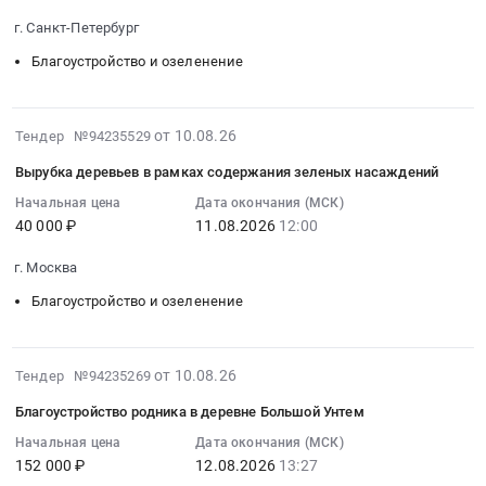
и
парка
парка
и
11:39:00
обрезке
Победа
г. Санкт-Петербург
культуры
содержанию
:
аварийных
в
и
зеленых
Благоустройство и озеленение
Тендер
деревьев
с.
отдыха,
насаждений.
на
Тендер:
Сигаево
обособленного
Цена:
выполнение
зз-0016-
(снос
структурного
9284374
2026-
от 10.08.26
Тендер №94235529
работ
33539
деревьев)
подразделения
руб.
08-
по
-
at
Вырубка деревьев в рамках содержания зеленых насаждений
МБУК
10
санитарно-
2026
Сарапульский
КДЦ
12:07:03
Начальная цена
Дата окончания (МСК)
оздоровительным
Работы
район,
Брасовского
40 000 ₽
11.08.2026
12:00
:
мероприятиям
по
село
района
2026-
по
вырубке
Сигаево,
г. Москва
at
08-
адресу:
и
Удмуртская
Брянская
11
Благоустройство и озеленение
пр.
обрезке
республика
обл.,
12:00:11
Солидарности,
аварийных
,
Брянская
:
дом
деревьев
Russia,
область
Тендер
2026-
от 10.08.26
Тендер №94235269
15,
at
RU
,
на
08-
корп.
Завьяловский
Удмуртская
Благоустройство родника в деревне Большой Унтем
Russia,
вырубку
10
1,
район,
республика
RU
деревьев
11:53:51
Начальная цена
Дата окончания (МСК)
лит.
Удмуртская
Благоустройство
Брянская
152 000 ₽
12.08.2026
13:27
в
:
Л
республика
и
область