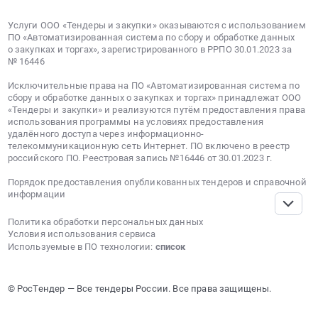
ул.
50000
Ватутина,
Услуги ООО «Тендеры и закупки» оказываются с использованием
руб.
11;
ПО «Автоматизированная система по сбору и обработке данных
ул.
о закупках и торгах», зарегистрированного в РРПО 30.01.2023 за
№ 16446
Станционная,
44/1.
Исключительные права на ПО «Автоматизированная система по
Цена:
сбору и обработке данных о закупках и торгах» принадлежат ООО
320000
«Тендеры и закупки» и реализуются путём предоставления права
использования программы на условиях предоставления
руб.
удалённого доступа через информационно-
телекоммуникационную сеть Интернет. ПО включено в реестр
российского ПО. Реестровая запись №16446 от 30.01.2023 г.
Порядок предоставления опубликованных тендеров и справочной
информации
Политика обработки персональных данных
Условия использования сервиса
Используемые в ПО технологии:
список
© РосТендер — Все тендеры России. Все права защищены.