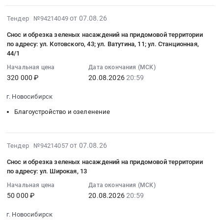
Организация
озеленение
Тендер
адресу:
обрезка
рельефа.
2026-
Предмет
на
от 07.08.26
ул.
Тендер №94214049
зеленых
Благоустройство.
08-
тендера:
снос
Широкая,
насаждений
Снос и обрезка зеленых насаждений на придомовой территории
Покрытия.
07
Выполнение
и
27
на
по адресу: ул. Котовского, 43; ул. Ватутина, 11; ул. Станционная,
Асфальт.
13:26:04
работ
обрезка
Тендер
придомовой
44/1
Брусчатка.
:
по
зеленых
на
территории
Начальная цена
Дата окончания (МСК)
Специальные
2026-
ремонту
насаждений
снос
по
320 000 ₽
20.08.2026
20:59
покрытия.
08-
детских
на
и
адресу:
Специальные
20
площадок
придомовой
обрезка
ул.
г. Новосибирск
элементы.
20:59:00
на
территории
зеленых
Полтавская,
Подпорные
Благоустройство и озеленение
:
территории
по
насаждений
37;
стены.
Тендер
города
адресу:
на
ул.
Объект:
на
Нефтеюганска.
ул.
придомовой
Пархоменко,
2026-
Южные
от 07.08.26
Тендер №94214057
снос
Цена:
Забалуева,
территории
112
08-
Кварталы
и
6260710
78
по
at
Снос и обрезка зеленых насаждений на придомовой территории
07
08.
обрезка
руб.
Тендер
адресу:
г.
по адресу: ул. Широкая, 13
13:26:04
ЕК-
зеленых
на
ул.
Новосибирск,
Начальная цена
Дата окончания (МСК)
:
В02270,
насаждений
снос
Широкая,
Новосибирская
50 000 ₽
20.08.2026
20:59
2026-
ЕК-
на
и
27
область
08-
В02271,
придомовой
обрезка
at
,
г. Новосибирск
20