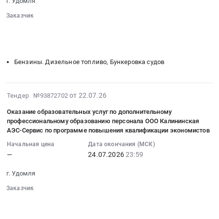
щеток
область
г. Удомля
фургона
31
Поставка
коммунальной
,
at
Заказчик
23:59:00
техники
техники
Russia,
г.
░░░░░░░░░░░░░░░░
░░
░░░░░░░░░░░░░░░░░░░░░░░░
:
и
обособленного
RU
Удомля,
░░░░░░░░░░░░░░░░░░░░░░░░░░░░░░░░
Тендер
запасных
подразделения
Тверская
░░░░░░░░░░░░░░░░░░░░░░░░
░░░░░░
░
░░░░░░░░░░░░░░
Тверская
на
частей
ООО
область
область
мониторинг
Бензины. Дизельное топливо, Бункеровка судов
для
Калининская
Мебель,
,
цен
кошения
АЭС-
Элементы
Russia,
в
и
Сервис
интерьера
RU
электронной
2026-
уборки
от 22.07.26
Тендер №93872702
на
Предмет
Тверская
форме
07-
территорий.
Балтийской
тендера:
область
Оказание образовательных услуг по дополнительному
на
31
Цена:
АЭС.
мониторинг
Спецтехника,
профессиональному образованию персонала ООО Калининская
Поставка
10:46:07
0
Цена:
цен
АЭС-Сервис по программе повышения квалификации экономистов
Коммунальные
дизельного
:
руб.
0
в
машины,
Начальная цена
Дата окончания (МСК)
топлива
2026-
руб.
электронной
Автобусы
—
24.07.2026
23:59
для
07-
форме
Предмет
автотранспорта
24
на
г. Удомля
тендера:
и
23:59:00
Поставка
поставка
спецтехники
Заказчик
:
офисной
грузового
░░░░░░░░░░░░░░░░
░░
░░░░░░░░░░░░░░░░░░░░░░░░
Тендер
Тендер
мебели.
малотоннажного
░░░░░░░░░░░░░░░░░░░░░░░░░░░░░░░░
на
на
Цена:
░░░░░░░░░░░░░░░░░░░░░░░░
░░░░░░
░
░░░░░░░░░░░░░░
фургона.