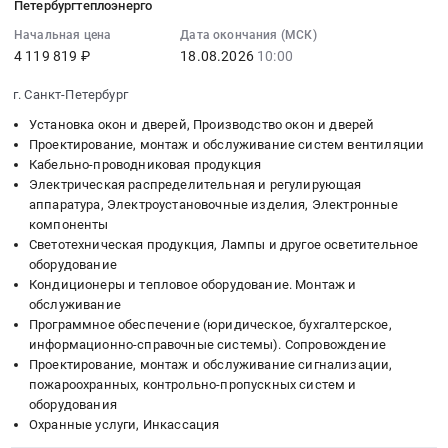
по
:
общего
Петербургтеплоэнерго
область
Russia,
установке
2026-
пользования
Начальная цена
Дата окончания (МСК)
Установка
RU
пленки
08-
жилого
4 119 819 ₽
18.08.2026
10:00
окон
Архангельская
(300
18
многоквартирного
и
область
мкм)
10:00:00
дома..
г. Санкт-Петербург
дверей,
Установка
для
:
Цена:
Установка окон и дверей, Производство окон и дверей
Производство
окон
нужд
Тендер:
0
Проектирование, монтаж и обслуживание систем вентиляции
окон
и
СПБ
КО
руб.
Кабельно-проводниковая продукция
и
дверей,
ГБУЗ
№4920/
Электрическая распределительная и регулирующая
дверей
Производство
Введенская
КО
аппаратура, Электроустановочные изделия, Электронные
Предмет
окон
больница
(288/78/2027)
компоненты
тендера:
и
в
-
Светотехническая продукция, Лампы и другое осветительное
Поставка
дверей
2026
Кабельно-
оборудование
и
Предмет
Кондиционеры и тепловое оборудование. Монтаж и
году
проводниковая,
установка
тендера:
обслуживание
Тендер
светотехническая
скоростных
Программное обеспечение (юридическое, бухгалтерское,
Металлические
на
продукция,
информационно-справочные системы). Сопровождение
ворот.
двери.
оказание
электротехнические
Проектирование, монтаж и обслуживание сигнализации,
Цена:
Цена:
услуг
материалы,
пожароохранных, контрольно-пропускных систем и
0
0
по
преобразователи
оборудования
руб.
руб.
установке
частоты,
Охранные услуги, Инкассация
пленки
оборудование