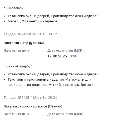
Поставка
перегородки
неутепленной
Санфаянс;
2026-
двери
с
и
г. Смоленск
Двери
08-
с
дверным
ворот
at
17
Установка окон и дверей, Производство окон и дверей
монтажом.
блоком
металлических
г.
09:00:00
Мебель, Элементы интерьера
Цена:
из
распашных
Москва,
:
55242
Al
at
Москва
Тендер:
2026-
от 10.08.26
Тендер №94250797
руб.
профиля
г.
город
(2691-
08-
at
Волхов,
Поставка штор рулонных
,
эзк)
10
г.
Ленинградская
Russia,
Оконные
18:53:02
Начальная цена
Дата окончания (МСК)
Сургут,
область
RU
—
17.08.2026
18:00
жалюзи
:
Ханты-
,
Москва
Тендер:
2026-
Мансийский
Russia,
г. Санкт-Петербург
город
(2691-
08-
Автономный
RU
Установка
эзк)
17
Установка окон и дверей, Производство окон и дверей
округ
Ленинградская
окон
Оконные
18:00:00
Текстиль и текстильные изделия, Материалы для
-
область
и
производства текстиля, Мягкий инвентарь, Ветошь
жалюзи
:
Югра
Установка
дверей,
at
Тендер
автономный
окон
Производство
г.
2026-
на
от 10.08.26
Тендер №94251189
округ
и
окон
Смоленск,
08-
поставку
Закупка скоростных ворот (Пеники)
,
дверей,
и
Смоленская
10
штор
Russia,
Производство
дверей
область
18:52:02
Начальная цена
Дата окончания (МСК)
рулонных