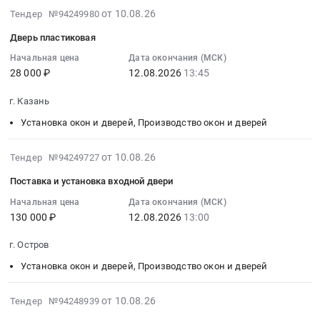
дверей
тендера:
охранной
район,
Тендер
2026-
здании
от 10.08.26
Тендер №94249980
Предмет
Поставка
сигнализации
село
на
08-
КПП
тендера:
оконной
и
Дверь пластиковая
Пестрецы,
выполнение
10
АО
мониторинг
и
ворот
Татарстан
работ
17:46:03
Начальная цена
Дата окончания (МСК)
ОЭЗ
цен
дверной
at
республика
28 000 ₽
12.08.2026
13:45
по
:
ППТ
в
фурнитуры.
г.
,
замене
2026-
Новгородская.
электронной
Цена:
Химки,
г. Казань
Russia,
деревянных
08-
Цена:
форме
0
Московская
RU
окон
12
0
Установка окон и дверей, Производство окон и дверей
на
руб.
область
Татарстан
на
13:45:00
руб.
Поставка
,
республика
пластиковые
:
2026-
оконной
от 10.08.26
Тендер №94249727
Russia,
Установка
окна
Тендер:
08-
и
RU
Поставка и установка входной двери
окон
Тендер
Дверь
10
дверной
Московская
и
на
пластиковая
17:38:03
Начальная цена
Дата окончания (МСК)
фурнитуры.
область
дверей,
выполнение
Тендер:
130 000 ₽
12.08.2026
13:00
:
Цена:
Установка
Производство
работ
Дверь
2026-
0
окон
г. Остров
окон
по
пластиковая
08-
руб.
и
и
замене
at
12
Установка окон и дверей, Производство окон и дверей
дверей,
дверей
деревянных
г.
13:00:00
Производство
Предмет
окон
Казань,
:
2026-
окон
от 10.08.26
Тендер №94248939
тендера:
на
Татарстан
Тендер
08-
и