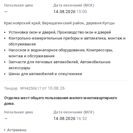
и
(жалюзей)
по
18:36:06
Начальная цена
Дата окончания (МСК)
руб.
Петербург,
дверей,
для
текущему
—
14.08.2026
15:00
:
Санкт-
Производство
Нового
ремонту
2026-
Петербург
окон
офиса
Красноярский край; Верещагинский район, деревня Купцы
установка
08-
город
и
(Любимово
перегородки
14
Установка окон и дверей, Производство окон и дверей
,
дверей
22стр2)
с
15:00:00
Контрольно-измерительные приборы и автоматика, монтаж и
Russia,
Предмет
Тендер
дверным
обслуживание
:
RU
тендера:
на
блоком
Насосное и водонапорное оборудование, Компрессоры,
Тендер
Санкт-
Поставка
закупку
монтаж и обслуживание
из
на
Петербург
штор
рулонных
Запчасти для легковых автомобилей, Автомобильные
Al
поставку
город
рулонных.
штор
аксессуары
профиля.
ЗИП
Установка
Цена:
(жалюзей)
Шины для автомобилей и спецтехники
Цена:
для
окон
0
для
158404
АТЦ
и
руб.
Нового
2026-
от 10.08.26
Тендер №94250617
руб.
(Автотранспортный
дверей,
офиса
08-
цех)
Производство
Отделка мест общего пользования жилого многоквартирного
(Любимово
10
ЧГОК
дома.
окон
22стр2)
18:36:04
Тендер
и
at
Начальная цена
Дата окончания (МСК)
:
на
дверей
г.
—
14.08.2026
16:52
2026-
поставку
Предмет
Краснодар,
08-
ЗИП
г. Астрахань
тендера:
Краснодарский