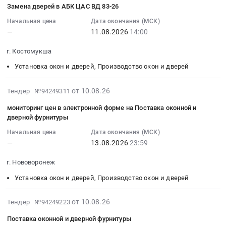
Замена дверей в АБК ЦАС ВД 83-26
Копрового
дверей
Russia,
поставку
10
СОШ
,
цеха
Предмет
RU
и
17:52:02
at
Russia,
Начальная цена
Дата окончания (МСК)
ПАО
тендера:
Тульская
—
11.08.2026
14:00
выполнение
:
Суровикинский
RU
НЛМК,
Поставка
область
работ
2026-
район,
Краснодарский
г. Костомукша
г.
дверей
Установка
по
08-
хутор
край
Липецк..
с
окон
замене
11
Бурацкий,
Установка
Установка окон и дверей, Производство окон и дверей
Цена:
монтажом
и
алюминиевых
14:00:00
Волгоградская
окон
0
для
дверей,
дверей
:
область
и
2026-
от 10.08.26
Тендер №94249311
руб.
КЦ-1
Производство
в
Тендер
,
дверей,
08-
ПАО
мониторинг цен в электронной форме на Поставка оконной и
окон
здании
на
Russia,
Производство
10
дверной фурнитуры
НЛМК,
и
КПП
замену
RU
окон
17:50:09
г.
дверей
АО
дверей
Волгоградская
и
Начальная цена
Дата окончания (МСК)
:
Липецк..
Предмет
—
13.08.2026
23:59
ОЭЗ
в
область
дверей
2026-
Цена:
тендера:
ППТ
АБК
Установка
Предмет
08-
г. Нововоронеж
0
оказание
Новгородская
ЦАС
окон
тендера:
13
руб.
услуг
Тендер
ВД
и
Оказание
Установка окон и дверей, Производство окон и дверей
23:59:00
по
на
83-
дверей,
услуг.
:
ремонту
поставку
26
Производство
Цена:
Тендер
2026-
от 10.08.26
Тендер №94249223
оконного
и
Тендер
окон
591800
на
08-
Поставка оконной и дверной фурнитуры
блока
выполнение
на
и
руб.
мониторинг
10