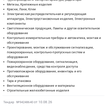
RU
Метизы, Крепежные изделия
Вентиляторы;
Баланс-2
Смоленская
Краски, Лаки, Клеи
Лакокрасочные
at
Электрическая распределительная и регулирующая
область
материалы;
г.
аппаратура, Электроустановочные изделия, Электронные
Установка
Кабели
Москва,
компоненты
окон
с
Москва
Светотехническая продукция, Лампы и другое осветительное
и
медной
город
оборудование
дверей,
жилой;
,
Контрольно-измерительные приборы и автоматика, монтаж и
Производство
Дренажные
Russia,
обслуживание
окон
системы;
RU
Проектирование, монтаж и обслуживание сигнализации,
и
Пожарные
Москва
пожароохранных, контрольно-пропускных систем и
дверей
оборудования
шкафы
город
Предмет
Пожароохранное оборудование, сигнализация,
и
Установка
видеонаблюдение, средства контроля доступа
тендера:
щиты;
окон
Противопожарное оборудование, инвентарь и его
Ремонт
Чугунные
и
обслуживание
и
трубы;
дверей,
Тара и упаковка
регулировка
Молниезащита;
Производство
Вентиляционное оборудование и материалы
оконных
Канальное
окон
Строительные железобетонные изделия
блоков.
оборудование
и
Цена:
для
дверей
2026-
от 10.08.26
Тендер №94248640
100800
систем
Предмет
08-