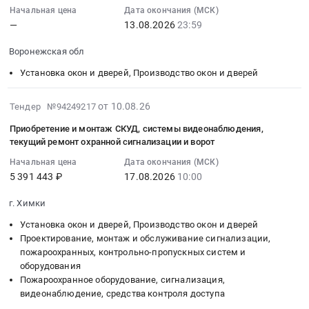
(замена
работ
замену
дверей
цен
17:49:16
Начальная цена
Дата окончания (МСК)
стекла).
по
дверей
Предмет
—
13.08.2026
23:59
в
:
Цена:
замене
в
тендера:
электронной
2026-
Воронежская обл
39732
алюминиевых
АБК
Поставка
форме
08-
руб.
дверей
ЦАС
товаров
на
13
Установка окон и дверей, Производство окон и дверей
в
ВД
для
Поставка
23:59:00
здании
83-
оснащения
оконной
:
2026-
от 10.08.26
Тендер №94249217
КПП
26
центра
и
Тендер
08-
Приобретение и монтаж СКУД, системы видеонаблюдения,
АО
at
детских
дверной
на
10
текущий ремонт охранной сигнализации и ворот
ОЭЗ
г.
инициатив
фурнитуры
поставку
17:49:16
ППТ
Костомукша,
МКОУ
Тендер
оконной
Начальная цена
Дата окончания (МСК)
:
Новгородская
Карелия
Бурацкая
5 391 443 ₽
17.08.2026
10:00
на
и
2026-
at
республика
СОШ.
мониторинг
дверной
08-
г. Химки
Новгородская
,
Цена:
цен
фурнитуры
17
обл,
Russia,
82000
в
Тендер
Установка окон и дверей, Производство окон и дверей
10:00:00
Новгородская
RU
руб.
электронной
на
Проектирование, монтаж и обслуживание сигнализации,
:
область
Карелия
пожароохранных, контрольно-пропускных систем и
форме
поставку
Тендер
,
оборудования
республика
на
оконной
на
Пожароохранное оборудование, сигнализация,
Russia,
Установка
Поставка
и
приобретение
видеонаблюдение, средства контроля доступа
RU
окон
оконной
дверной
и