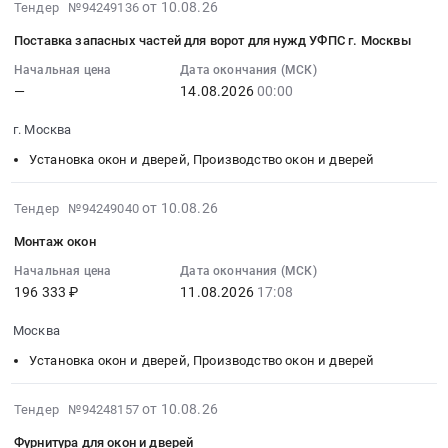
Металлические
систем
Тендер
2026-
от 10.08.26
Тендер №94249136
Запорно-
школа
изделия
вентиляции;
на
08-
регулирующая
№
Поставка запасных частей для ворот для нужд УФПС г. Москвы
на
ЖБИ;
поставку
10
трубопроводная
1
заказ;
Запорно-
вертикальных
17:17:06
Начальная цена
Дата окончания (МСК)
арматура;
Тендер
Электроды;
регулирующая
—
14.08.2026
00:00
жалюзи
:
Керамическая
на
Молниезащита;
трубопроводная
Тендер
2026-
плитка;
поставку
г. Москва
Ограждения;
арматура;
на
08-
Металлические
рулонных
Детали
Охранно-
поставку
14
Установка окон и дверей, Производство окон и дверей
лотки;
штор
трубопровода;
пожарная
вертикальных
00:00:00
Гидроизоляция;
(жалюзи)
Теплые
сигнализация;
жалюзи
:
2026-
Кабели
от 10.08.26
Тендер №94249040
для
полы
Плинтусы,
at
Тендер
08-
с
нужд
Монтаж окон
электрические;
порожки;
Тамбов,
на
10
медной
муниципального
Лесопиломатериалы;
Расходники
Тамбовская
поставку
17:16:03
Начальная цена
Дата окончания (МСК)
жилой;
бюджетного
Бортовой
(пена,
область
запасных
196 333 ₽
11.08.2026
17:08
:
Лесопиломатериалы;
общеобразовательного
камень;
герметик);
,
частей
2026-
Светодиодные
учреждения
Эмали;
Москва
Грязезащитные
Russia,
для
08-
светильники;
Средняя
Пожарные
покрытия;
RU
ворот
11
Сортовой
Установка окон и дверей, Производство окон и дверей
общеобразовательная
шкафы
Воздуховоды
Тамбовская
для
17:08:00
металлопрокат
школа
и
и
область
нужд
:
(швеллер,
2026-
№
от 10.08.26
Тендер №94248157
щиты;
фасонные
Установка
УФПС
Тендер
уголки,
08-
1
Оцинкованный
изделия;
окон
Фурнитура для окон и дверей
г.
на