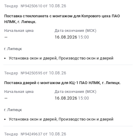
RU
оборудование
:
Тендер
2026-
от 10.08.26
Тендер №94250610
Санкт-
и
Тендер
на
08-
Петербург
приборы
Поставка стеклопакета с монтажом для Копрового цеха ПАО
на
поставку
10
город
для
НЛМК, г. Липецк.
изготовление
штор
18:05:05
Установка
нужд
и
рулонных
Начальная цена
Дата окончания (МСК)
:
окон
ООО
—
16.08.2026
15:00
монтаж
для
2026-
и
Петербургтеплоэнерго
ПВХ
нужд
08-
дверей,
at
г. Липецк
дверей
ООО
16
Производство
г.
Тендер
"Варандейский
Установка окон и дверей, Производство окон и дверей
15:00:00
окон
Санкт-
на
терминал".
:
и
Петербург,
изготовление
at
Тендер
2026-
от 10.08.26
Тендер №94250595
дверей
Санкт-
и
г.
на
08-
Предмет
Петербург
Поставка дверей с монтажом для КЦ-1 ПАО НЛМК, г. Липецк.
монтаж
Усинск,
поставку
10
тендера:
город
ПВХ
Коми
стеклопакета
18:05:04
Начальная цена
Дата окончания (МСК)
Оказание
,
дверей
республика
—
16.08.2026
15:00
с
:
услуг
Russia,
at
,
монтажом
2026-
по
RU
г. Липецк
г.
Russia,
для
08-
установке
Санкт-
Солнечногорск,
RU
Копрового
16
Установка окон и дверей, Производство окон и дверей
пленки
Петербург
Московская
Коми
цеха
15:00:00
(300
город
область
республика
ПАО
:
2026-
от 10.08.26
Тендер №94249637
мкм)
Установка