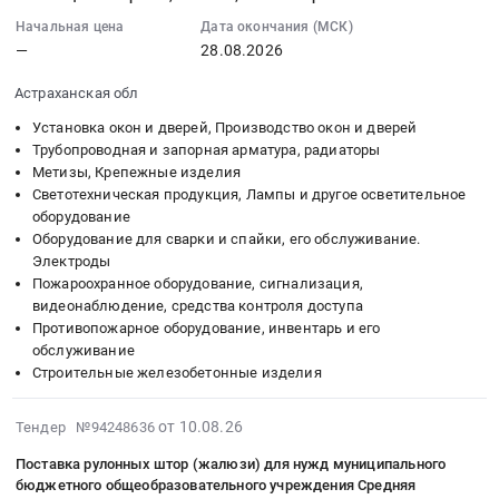
Трубы
лотки;
конвекторы
Начальная цена
Дата окончания (МСК)
кабеленесущие;
Светодиодные
водяные;
—
28.08.2026
Метизы;
светильники;
Вентиляционные
Плиты
Метизы;
решетки;
Астраханская обл
перекрытия;
Металлические
Санфаянс;
Строительная
Установка окон и дверей, Производство окон и дверей
трубы
Кровельные
Трубопроводная и запорная арматура, радиаторы
теплоизоляция;
(черные);
материалы;
Метизы, Крепежные изделия
Лакокрасочные
Гидроизоляция;
Гидроизоляция;
Светотехническая продукция, Лампы и другое осветительное
материалы;
Кабели
Метизы
оборудование
Ограждения;
с
Оборудование для сварки и спайки, его обслуживание.
Тендер
Металлические
Электроды
медной
на
изделия
Пожароохранное оборудование, сигнализация,
жилой;
измерители
на
видеонаблюдение, средства контроля доступа
Воздуховоды
расхода
заказ;
Противопожарное оборудование, инвентарь и его
и
воды,
Металлические
обслуживание
фасонные
газа;
трубы
Строительные железобетонные изделия
изделия;
Плиты
(черные);
Канализационные
перекрытия;
Противопожарные
2026-
от 10.08.26
Тендер №94248636
трубы;
Детали
двери;
08-
Кровельные
трубопровода;
Поставка рулонных штор (жалюзи) для нужд муниципального
Охранно-
10
материалы;
Гидроизоляция
бюджетного общеобразовательного учреждения Средняя
пожарная
17:25:34