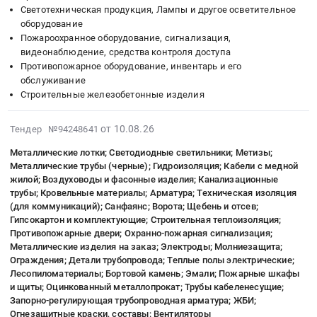
Щитовое
регулирующая
Светотехническая продукция, Лампы и другое осветительное
оборудование;
трубопроводная
оборудование
Стрейч,
Пожароохранное оборудование, сигнализация,
арматура;
скотч,
видеонаблюдение, средства контроля доступа
Керамическая
мешки;
Противопожарное оборудование, инвентарь и его
плитка;
Деревянные
обслуживание
Металлические
Строительные железобетонные изделия
двери;
лотки;
Строительная
Гидроизоляция;
2026-
сетка;
от 10.08.26
Тендер №94248641
Кабели
08-
Светодиодные
с
Металлические лотки; Светодиодные светильники; Метизы;
10
светильники;
медной
Металлические трубы (черные); Гидроизоляция; Кабели с медной
17:25:35
Метизы
жилой;
жилой; Воздуховоды и фасонные изделия; Канализационные
:
и
трубы; Кровельные материалы; Арматура; Техническая изоляция
Лесопиломатериалы;
2026-
расходники;
(для коммуникаций); Санфаянс; Ворота; Щебень и отсев;
Светодиодные
08-
Гипсокартон и комплектующие; Строительная теплоизоляция;
Металлические
светильники;
Противопожарные двери; Охранно-пожарная сигнализация;
28
лотки;
Сортовой
Металлические изделия на заказ; Электроды; Молниезащита;
00:00:00
Строительная
металлопрокат
Ограждения; Детали трубопровода; Теплые полы электрические;
:
теплоизоляция;
(швеллер,
Лесопиломатериалы; Бортовой камень; Эмали; Пожарные шкафы
Тендер
Хозяйственные
и щиты; Оцинкованный металлопрокат; Трубы кабеленесущие;
уголки,
на
товары;
Запорно-регулирующая трубопроводная арматура; ЖБИ;
балки);
металлические
Радиаторы,
Огнезащитные краски, составы; Вентиляторы