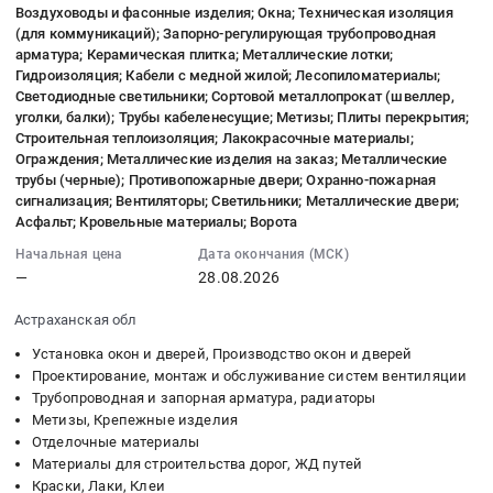
руб.
вентиляции;
тендера:
Воздуховоды и фасонные изделия; Окна; Техническая изоляция
10
(для коммуникаций); Запорно-регулирующая трубопроводная
ЖБИ;
Полный
17:25:35
арматура; Керамическая плитка; Металлические лотки;
Запорно-
комплекс
:
Гидроизоляция; Кабели с медной жилой; Лесопиломатериалы;
регулирующая
работ
2026-
Светодиодные светильники; Сортовой металлопрокат (швеллер,
трубопроводная
по
08-
уголки, балки); Трубы кабеленесущие; Метизы; Плиты перекрытия;
арматура;
устройству
Строительная теплоизоляция; Лакокрасочные материалы;
28
Охранно-
противопожарных
Ограждения; Металлические изделия на заказ; Металлические
00:00:00
трубы (черные); Противопожарные двери; Охранно-пожарная
пожарная
витражей
:
сигнализация; Вентиляторы; Светильники; Металлические двери;
сигнализация;
и
Тендер
Асфальт; Кровельные материалы; Ворота
Плинтусы,
дверей
на
порожки;
первых
Начальная цена
Дата окончания (МСК)
воздуховоды
—
28.08.2026
Расходники
этажей
и
(пена,
корпусов
фасонные
Астраханская обл
герметик);
1,2,3,4
изделия;
Грязезащитные
ЖК
Установка окон и дверей, Производство окон и дверей
Окна;
покрытия;
Проектирование, монтаж и обслуживание систем вентиляции
Баланс-2.
Техническая
Трубопроводная и запорная арматура, радиаторы
Воздуховоды
Цена:
изоляция
Метизы, Крепежные изделия
и
0
(для
Отделочные материалы
фасонные
руб.
коммуникаций);
Материалы для строительства дорог, ЖД путей
изделия;
Запорно-
Краски, Лаки, Клеи