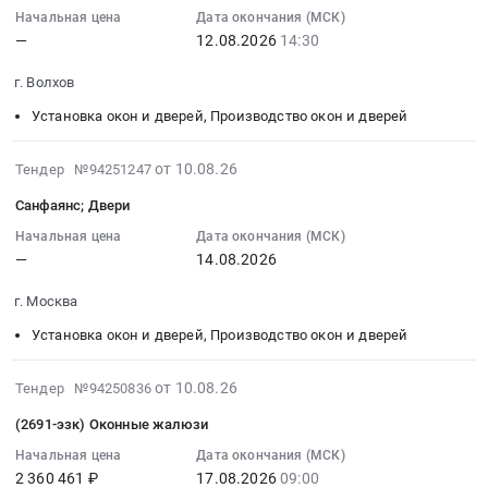
at
работ
20:43:10
Начальная цена
Дата окончания (МСК)
г.
—
12.08.2026
14:30
по
:
Анапа,
текущему
2026-
г. Волхов
Краснодарский
ремонту
08-
край
установка
12
Установка окон и дверей, Производство окон и дверей
,
перегородки
14:30:00
Russia,
с
:
2026-
от 10.08.26
Тендер №94251247
RU
дверным
Тендер
08-
Санфаянс; Двери
Краснодарский
блоком
на
10
край
из
закупку
18:58:02
Начальная цена
Дата окончания (МСК)
Установка
Al
двери
—
14.08.2026
:
окон
профиля
неутепленной
2026-
и
г. Москва
Тендер
и
08-
дверей,
на
ворот
14
Установка окон и дверей, Производство окон и дверей
Производство
выполнение
металлических
00:00:00
окон
работ
распашных
:
2026-
от 10.08.26
Тендер №94250836
и
по
Тендер
Тендер:
08-
дверей
(2691-эзк) Оконные жалюзи
текущему
на
Санфаянс;
10
Предмет
ремонту
закупку
Двери
18:54:03
Начальная цена
Дата окончания (МСК)
тендера:
установка
двери
Тендер:
2 360 461 ₽
17.08.2026
09:00
: