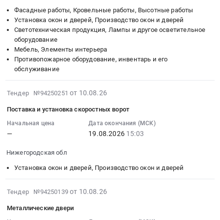
14
для
Закупка
край
Фасадные работы, Кровельные работы, Высотные работы
16:52:00
АТЦ
скоростных
,
Установка окон и дверей, Производство окон и дверей
:
(Автотранспортный
ворот
Russia,
Светотехническая продукция, Лампы и другое осветительное
Тендер
цех)
(Пеники).
оборудование
RU
на
ЧГОК
Мебель, Элементы интерьера
Цена:
Краснодарский
отделку
at
Противопожарное оборудование, инвентарь и его
0
край
мест
обслуживание
Красноярский
руб.
Установка
общего
край;
окон
пользования
2026-
Верещагинский
от 10.08.26
Тендер №94250251
и
жилого
08-
район,
дверей,
многоквартирного
Поставка и установка скоростных ворот
10
деревня
Производство
дома.
18:22:01
Купцы,
Начальная цена
Дата окончания (МСК)
окон
Тендер
—
19.08.2026
15:03
:
Пермский
и
на
2026-
край
дверей
отделку
Нижегородская обл
08-
Красноярский
Предмет
мест
19
край
Установка окон и дверей, Производство окон и дверей
тендера:
общего
15:03:45
,
Закупка
пользования
:
Russia,
2026-
от 10.08.26
рулонных
Тендер №94250139
жилого
Тендер
RU
08-
штор
многоквартирного
Металлические двери
на
Пермский
10
(жалюзей)
дома.