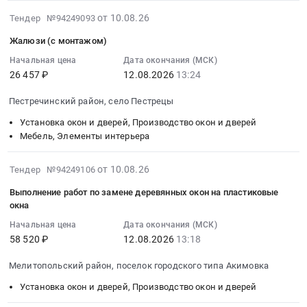
Новгородская
и
и
фурнитуры
монтаж
2026-
от 10.08.26
область
дверей,
Тендер №94249093
дверной
at
СКУД,
08-
Установка
Производство
фурнитуры
Воронежская
системы
Жалюзи (с монтажом)
10
окон
окон
at
обл,
видеонаблюдения,
17:47:31
Начальная цена
Дата окончания (МСК)
и
и
г.
Воронежская
текущий
26 457 ₽
12.08.2026
13:24
:
дверей,
дверей
Нововоронеж,
область
ремонт
2026-
Производство
Предмет
Воронежская
,
охранной
Пестречинский район, село Пестрецы
08-
окон
тендера:
область
Russia,
сигнализации
12
Установка окон и дверей, Производство окон и дверей
и
Замена
,
RU
и
13:24:00
Мебель, Элементы интерьера
дверей
дверей
Russia,
Воронежская
ворот
:
Предмет
в
RU
область
Тендер
Тендер:
2026-
тендера:
АБК
от 10.08.26
Тендер №94249106
Воронежская
Установка
на
Жалюзи
08-
поставка
ЦАС
область
окон
приобретение
Выполнение работ по замене деревянных окон на пластиковые
(с
10
и
ВД
Установка
и
и
окна
монтажом)
17:47:31
выполнение
83-
окон
дверей,
монтаж
Начальная цена
Дата окончания (МСК)
Тендер:
:
работ
26.
и
Производство
СКУД,
58 520 ₽
12.08.2026
13:18
Жалюзи
2026-
по
Цена:
дверей,
окон
системы
(с
08-
замене
0
Производство
и
видеонаблюдения,
Мелитопольский район, поселок городского типа Акимовка
монтажом)
12
алюминиевых
руб.
окон
дверей
текущий
at
Установка окон и дверей, Производство окон и дверей
13:18:00
дверей
и
Предмет
ремонт
Пестречинский
:
в