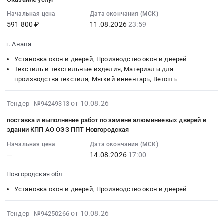
область
ПАО
на
поставку
10
преобразователи
0
,
НЛМК,
оказание
товаров
18:02:02
Начальная цена
Дата окончания (МСК)
частоты,
руб.
Russia,
г.
услуг
591 800 ₽
11.08.2026
23:59
для
:
оборудование
RU
Липецк.
по
оснащения
2026-
и
Липецкая
at
г. Анапа
ремонту
центра
08-
приборы
область
г.
оконного
детских
11
Установка окон и дверей, Производство окон и дверей
для
Установка
Липецк,
блока
инициатив
23:59:00
Текстиль и текстильные изделия, Материалы для
нужд
окон
Липецкая
(замена
производства текстиля, Мягкий инвентарь, Ветошь
МКОУ
:
ООО
и
область
стекла)
Бурацкая
Тендер
Петербургтеплоэнерго.
дверей,
,
at
2026-
СОШ
на
от 10.08.26
Тендер №94249313
Цена:
Производство
Russia,
г.
08-
Тендер
оказание
4119819
поставка и выполнение работ по замене алюминиевых дверей в
окон
RU
Ярославль;г.
10
на
услуг
руб.
здании КПП АО ОЭЗ ППТ Новгородская
и
Липецкая
Тула,
17:53:26
поставку
Тендер
дверей
область
поселок
Начальная цена
Дата окончания (МСК)
:
товаров
на
Предмет
Установка
—
14.08.2026
17:00
Ново-
2026-
для
оказание
тендера:
окон
Октябрьский,
08-
оснащения
услуг
Новгородская обл
Поставка
и
Тульская
14
центра
at
стеклопакета
дверей,
область
Установка окон и дверей, Производство окон и дверей
17:00:00
детских
г.
с
Производство
Ярославская
:
инициатив
Анапа,
монтажом
окон
область
Тендер
2026-
МКОУ
Краснодарский
от 10.08.26
Тендер №94250266
для
и
,
на
08-
Бурацкая
край