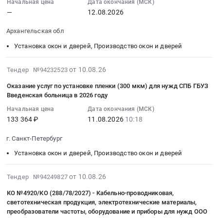
поставку
край
18:19:09
Начальная цена
Дата окончания (МСК)
для
at
и
Установка
—
12.08.2026
:
Нового
г.
установка
окон
2026-
офиса
Астрахань,
Архангельская обл
скоростных
и
08-
(Любимово
Астраханская
ворот
дверей,
12
Установка окон и дверей, Производство окон и дверей
22стр2).
область
Тендер
Производство
00:00:00
Цена:
,
на
окон
:
2026-
0
от 10.08.26
Тендер №94232523
Russia,
поставку
и
Тендер
08-
руб.
RU
Оказание услуг по установке пленки (300 мкм) для нужд СПБ ГБУЗ
и
дверей
на
10
Астраханская
Введенская больница в 2026 году
установка
Предмет
металлические
18:14:32
область
скоростных
тендера:
двери
Начальная цена
Дата окончания (МСК)
:
Фасадные
ворот
Поставка
133 364 ₽
11.08.2026
10:18
Тендер
2026-
работы,
at
ЗИП
на
08-
Кровельные
г. Санкт-Петербург
Нижегородская
для
металлические
11
работы,
обл,
АТЦ
двери
Установка окон и дверей, Производство окон и дверей
10:18:00
Высотные
Нижегородская
(Автотранспортный
at
:
работы
область
цех)
Архангельская
Тендер
2026-
от 10.08.26
Тендер №94249827
Предмет
,
ЧГОК.
обл,
на
08-
тендера:
КО №4920/КО (288/78/2027) - Кабельно-проводниковая,
Russia,
Цена:
Архангельская
оказание
10
Отделка
светотехническая продукция, электротехнические материалы,
RU
0
область
услуг
18:11:17
мест
преобразователи частоты, оборудование и приборы для нужд ООО
Нижегородская
руб.
,