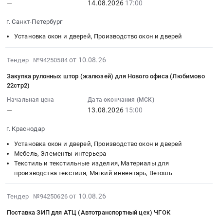
RU
окон
Предмет
—
14.08.2026
17:00
,
:
Тендер
Ханты-
и
тендера:
Russia,
2026-
на
Мансийский
дверей
г. Санкт-Петербург
Санфаянс;
RU
08-
поставку
Автономный
Предмет
Двери.
Смоленская
14
штор
Установка окон и дверей, Производство окон и дверей
округ
тендера:
Цена:
область
17:00:00
рулонных
-
Закупка
0
Установка
:
at
2026-
от 10.08.26
Тендер №94250584
Югра
двери
руб.
окон
Тендер
г.
08-
автономный
неутепленной
Закупка рулонных штор (жалюзей) для Нового офиса (Любимово
и
на
Санкт-
10
22стр2)
округ
и
дверей,
закупку
Петербург,
18:36:17
Установка
ворот
Производство
скоростных
Санкт-
Начальная цена
Дата окончания (МСК)
:
окон
металлических
—
13.08.2026
15:00
окон
ворот
Петербург
2026-
и
распашных.
и
(Пеники)
город
08-
дверей,
Цена:
г. Краснодар
дверей
Тендер
,
13
Производство
0
Предмет
на
Russia,
Установка окон и дверей, Производство окон и дверей
15:00:00
окон
руб.
тендера:
закупку
Мебель, Элементы интерьера
RU
:
и
Текстиль и текстильные изделия, Материалы для
(2691-
скоростных
Санкт-
Тендер
дверей
производства текстиля, Мягкий инвентарь, Ветошь
эзк)
ворот
Петербург
на
Предмет
Оконные
(Пеники)
город
закупку
тендера:
2026-
жалюзи.
at
от 10.08.26
Установка
Тендер №94250626
рулонных
Выполнение
08-
Цена:
г.
окон
штор
Поставка ЗИП для АТЦ (Автотранспортный цех) ЧГОК
работ
10
2360461
Санкт-