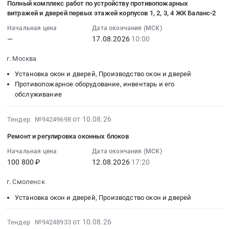
Жалюзи
Полный комплекс работ по устройству противопожарных
пластиковые
республика
на
10
дверей
витражей и дверей первых этажей корпусов 1, 2, 3, 4 ЖК Баланс-2
(с
окна
,
поставку
17:38:01
Предмет
монтажом).
at
Russia,
и
Начальная цена
Дата окончания (МСК)
:
тендера:
Цена:
Мелитопольский
RU
—
17.08.2026
10:00
установка
2026-
Приобретение
26457
район,
Татарстан
входной
08-
и
г. Москва
руб.
поселок
республика
двери
17
монтаж
городского
Установка
Тендер
Установка окон и дверей, Производство окон и дверей
10:00:00
СКУД,
типа
окон
на
Противопожарное оборудование, инвентарь и его
:
системы
Акимовка,
и
обслуживание
поставку
Тендер
видеонаблюдения,
Запорожская
дверей,
и
на
текущий
область
Производство
2026-
установка
от 10.08.26
полный
Тендер №94249698
ремонт
,
окон
08-
входной
комплекс
охранной
Ремонт и регулировка оконных блоков
Russia,
и
10
двери
работ
сигнализации
RU
дверей
17:37:02
at
Начальная цена
Дата окончания (МСК)
по
и
Запорожская
Предмет
100 800 ₽
12.08.2026
17:20
:
г.
устройству
ворот.
область
тендера:
2026-
Остров,
противопожарных
Цена:
г. Смоленск
Установка
Дверь
08-
Псковская
витражей
5391443
окон
пластиковая.
12
область
Установка окон и дверей, Производство окон и дверей
и
руб.
и
Цена:
17:20:00
,
дверей
дверей,
28000
:
Russia,
2026-
первых
от 10.08.26
Тендер №94248933