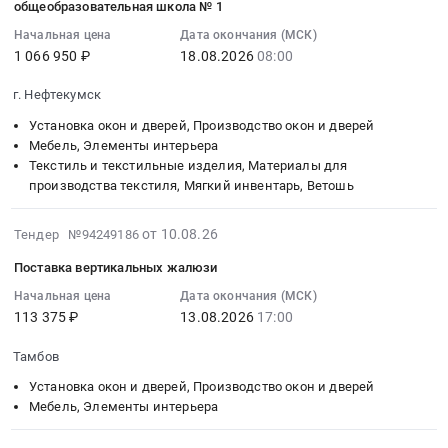
общеобразовательная школа № 1
Арматура;
обмазочная;
сигнализация;
:
Техническая
Вентиляторы;
Начальная цена
Дата окончания (МСК)
Вентиляторы;
2026-
изоляция
Лакокрасочные
1 066 950 ₽
18.08.2026
08:00
Светильники;
08-
(для
материалы;
Металлические
18
г. Нефтекумск
коммуникаций);
Кабели
двери;
08:00:00
Санфаянс;
с
Установка окон и дверей, Производство окон и дверей
Асфальт;
:
Ворота;
медной
Мебель, Элементы интерьера
Кровельные
Тендер
Щебень
жилой;
Текстиль и текстильные изделия, Материалы для
материалы;
на
и
Дренажные
производства текстиля, Мягкий инвентарь, Ветошь
Ворота
поставку
отсев;
системы;
Тендер
рулонных
Гипсокартон
Пожарные
2026-
от 10.08.26
Тендер №94249186
на
штор
и
шкафы
08-
воздуховоды
(жалюзи)
Поставка вертикальных жалюзи
комплектующие;
и
10
и
для
Строительная
щиты;
17:18:02
Начальная цена
Дата окончания (МСК)
фасонные
нужд
теплоизоляция;
Чугунные
113 375 ₽
13.08.2026
17:00
:
изделия;
муниципального
Противопожарные
трубы;
2026-
Окна;
бюджетного
Тамбов
двери;
Молниезащита;
08-
Техническая
общеобразовательного
Охранно-
Канальное
13
Установка окон и дверей, Производство окон и дверей
изоляция
учреждения
пожарная
оборудование
17:00:00
Мебель, Элементы интерьера
(для
Средняя
сигнализация;
для
:
коммуникаций);
общеобразовательная