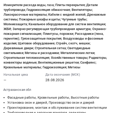
Производство
руб.
Тендер
RU
08-
этажей
Измерители расхода воды, газа; Плиты перекрытия; Детали
окон
на
Псковская
10
корпусов
трубопровода; Гидроизоляция обмазочная; Вентиляторы;
и
ремонт
область
17:36:04
1,2,3,4
Лакокрасочные материалы; Кабели с медной жилой; Дренажные
дверей
и
Установка
:
ЖК
системы; Пожарные шкафы и щиты; Чугунные трубы;
Предмет
регулировка
окон
2026-
Баланс-2
Молниезащита; Канальное оборудование для систем вентиляции;
тендера:
оконных
и
08-
ЖБИ; Запорно-регулирующая трубопроводная арматура; Охранно-
Тендер
Выполнение
блоков
пожарная сигнализация; Плинтусы, порожки; Расходники (пена,
дверей,
28
на
герметик); Грязезащитные покрытия; Воздуховоды и фасонные
работ
Тендер
Производство
00:00:00
полный
изделия; Щитовое оборудование; Стрейч, скотч, мешки;
по
на
окон
:
комплекс
Деревянные двери; Строительная сетка; Светодиодные
замене
ремонт
и
Тендер
работ
светильники; Метизы и расходники; Металлические лотки;
деревянных
и
дверей
на
по
Строительная теплоизоляция; Хозяйственные товары; Радиаторы,
окон
регулировка
Предмет
измерители
устройству
конвекторы водяные; Вентиляционные решетки; Санфаянс;
на
оконных
тендера:
Кровельные материалы; Гидроизоляция; Метизы
расхода
противопожарных
пластиковые
блоков
Поставка
воды,
витражей
Начальная цена
Дата окончания (МСК)
окна.
at
и
газа;
и
—
28.08.2026
Цена:
г.
установка
Плиты
дверей
58520
Смоленск,
входной
Астраханская обл
перекрытия;
первых
руб.
Смоленская
двери.
Детали
этажей
Фасадные работы, Кровельные работы, Высотные работы
область
Цена:
трубопровода;
корпусов
Установка окон и дверей, Производство окон и дверей
,
130000
Гидроизоляция
1,2,3,4
Проектирование, монтаж и обслуживание систем вентиляции
Russia,
руб.
обмазочная;
ЖК
Трубопроводная и запорная арматура, радиаторы