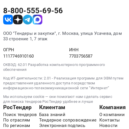
Фасадные
УФПС
Установка
для
Ворота;
работы,
г.
окон
окон
8-800-555-69-56
Щебень
Кровельные
Москвы.
и
и
и
работы,
Цена:
дверей,
дверей.
отсев;
Высотные
0
Производство
Цена:
Гипсокартон
работы
руб.
ООО "Тендеры и закупки", г. Москва, улица Усачева, дом
окон
0
и
Предмет
33 строение 1, 7 этаж
и
руб.
комплектующие;
тендера:
дверей
ОГРН
ИНН
Строительная
Измерители
Предмет
1117746910160
7703756587
теплоизоляция;
расхода
тендера:
Противопожарные
воды,
ОКВЭД: 62.01 Разработка компьютерного программного
Воздуховоды
двери;
газа;
обеспечения
и
Охранно-
Плиты
фасонные
Код ИТ-деятельности: 2.01 - Реализация программ для ЭВМ путем
пожарная
перекрытия;
предоставления удаленного доступа посредством
изделия;
информационно-телекоммуникационной сети “Интернет”
сигнализация;
Детали
Окна;
Металлические
трубопровода;
Мы используем cookie — они помогают нам сделать сервис
Техническая
изделия
Гидроизоляция
для поиска тендеров РосТендер удобнее и лучше
изоляция
РосТендер
Клиентам
Компания
на
обмазочная;
(для
заказ;
Вентиляторы;
Поиск тендеров
База знаний
О компании
коммуникаций);
По отраслям
Тендерное сопровождение
Контакты
Электроды;
Лакокрасочные
Запорно-
По регионам
Электронная подпись
Новости
Молниезащита;
материалы;