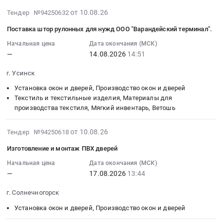
(300
и
2026-
от 10.08.26
Тендер №94250632
мкм)
приборы
08-
для
для
Поставка штор рулонных для нужд ООО "Варандейский терминал".
10
нужд
нужд
18:05:07
Начальная цена
Дата окончания (МСК)
СПБ
ООО
—
14.08.2026
14:51
:
ГБУЗ
Петербургтеплоэнерго
2026-
Введенская
Тендер:
г. Усинск
08-
больница
КО
14
Установка окон и дверей, Производство окон и дверей
в
№4920/
14:51:00
Текстиль и текстильные изделия, Материалы для
2026
КО
производства текстиля, Мягкий инвентарь, Ветошь
:
году
(288/78/2027)
Тендер
at
-
2026-
на
от 10.08.26
Тендер №94250618
г.
Кабельно-
08-
поставку
Санкт-
проводниковая,
Изготовление и монтаж ПВХ дверей
10
штор
Петербург,
светотехническая
18:05:06
Начальная цена
Дата окончания (МСК)
рулонных
Санкт-
продукция,
—
17.08.2026
13:44
:
для
Петербург
электротехнические
2026-
нужд
город
материалы,
г. Солнечногорск
08-
ООО
,
преобразователи
17
"Варандейский
Установка окон и дверей, Производство окон и дверей
Russia,
частоты,
13:44:00
терминал".