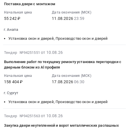
08-
Поставка двери с монтажом
10
21:43:02
Начальная цена
Дата окончания (МСК)
55 242 ₽
11.08.2026
23:59
:
2026-
г. Анапа
08-
11
Установка окон и дверей, Производство окон и дверей
23:59:00
:
2026-
от 10.08.26
Тендер №94251551
Тендер
08-
Выполнение работ по текущему ремонту установка перегородки с
на
10
дверным блоком из Al профиля
поставку
21:10:01
двери
Начальная цена
Дата окончания (МСК)
:
158 404 ₽
17.08.2026
06:30
с
2026-
монтажом
08-
г. Сургут
Тендер
17
на
Установка окон и дверей, Производство окон и дверей
06:30:00
поставку
:
двери
Тендер
2026-
от 10.08.26
Тендер №94251563
с
на
08-
Закупка двери неутепленной и ворот металлических распашных
монтажом
выполнение
10