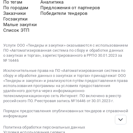
регулирующая
По тегам
Аналитика
Ограждения;
Кабели
трубопроводная
По городам
Предложения от партнеров
Детали
с
арматура;
Заказчики
Победители тендеров
трубопровода;
медной
Госзакупки
Керамическая
Теплые
жилой;
Малые закупки
плитка;
полы
Список ЭТП
Дренажные
Металлические
электрические;
системы;
лотки;
Лесопиломатериалы;
Пожарные
Услуги ООО «Тендеры и закупки» оказываются с использованием
Гидроизоляция;
Бортовой
шкафы
ПО «Автоматизированная система по сбору и обработке данных
Кабели
о закупках и торгах», зарегистрированного в РРПО 30.01.2023 за
камень;
и
с
№ 16446
Эмали;
щиты;
медной
Пожарные
Чугунные
Исключительные права на ПО «Автоматизированная система по
жилой;
шкафы
сбору и обработке данных о закупках и торгах» принадлежат ООО
трубы;
Лесопиломатериалы;
«Тендеры и закупки» и реализуются путём предоставления права
и
Молниезащита;
Светодиодные
использования программы на условиях предоставления
щиты;
Канальное
удалённого доступа через информационно-
светильники;
Оцинкованный
оборудование
телекоммуникационную сеть Интернет. ПО включено в реестр
Сортовой
российского ПО. Реестровая запись №16446 от 30.01.2023 г.
металлопрокат;
для
металлопрокат
Трубы
систем
(швеллер,
Порядок предоставления опубликованных тендеров и справочной
кабеленесущие;
вентиляции;
информации
уголки,
Запорно-
ЖБИ;
балки);
Политика обработки персональных данных
регулирующая
Запорно-
Трубы
Условия использования сервиса