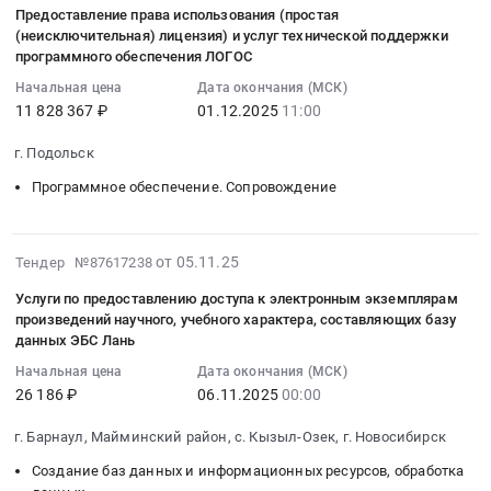
спецификации)
услуг
в
руб.
Предоставление права использования (простая
БАС
Предмет
04
at
по
пакете
(неисключительная) лицензия) и услуг технической поддержки
(далее
тендера:
14:26:08
г.
предоставлению
программ
программного обеспечения ЛОГОС
–
КО
:
Волосово,
неисключительных
ЛОГОС
Начальная цена
Дата окончания (МСК)
"ПАК
-
2025-
Ленинградская
прав
at
11 828 367 ₽
01.12.2025
11:00
ЦП
Техническая
12-
область
на
Город
РПЦД
поддержка
01
,
использование
Санкт-
г. Подольск
БАС")
и
11:00:00
Russia,
пакета
Петербург,
Программное обеспечение. Сопровождение
Тендер
обновление
:
RU
программ
Санкт-
на
программного
Тендер
Ленинградская
ЛОГОС
Петербург
поставку
обеспечения
на
область
и
город
2025-
программного
от 05.11.25
Логос
Тендер №87617238
предоставление
Детские
технической
,
11-
обеспечения
для
права
товары
поддержке
Russia,
Услуги по предоставлению доступа к электронным экземплярам
05
(далее
нужд
использования
Предмет
ПП
RU
произведений научного, учебного характера, составляющих базу
13:20:10
–
АО
(простая
тендера:
данных ЭБС Лань
ЛОГОС
Санкт-
:
ПО
НЗЛ
(неисключительная)
Поставка
Тендер
Петербург
Начальная цена
Дата окончания (МСК)
2025-
или
(25-
лицензия)
товаров
на
город
26 186 ₽
06.11.2025
00:00
11-
товар)
11233/
и
(игрушки,
оказание
Услуги
06
и
ИТ).
услуг
согласно
услуг
г. Барнаул, Майминский район, с. Кызыл-Озек, г. Новосибирск
в
00:00:00
передача
Цена:
технической
спецификации).
по
области
Создание баз данных и информационных ресурсов, обработка
:
неисключительных
15195660
поддержки
Цена:
предоставлению
образования