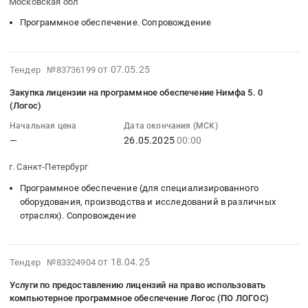
Логос
на
Московская обл
город
услуг
использования
:
Тендер
право
Программное
по
компьютерного
Программное обеспечение. Сопровождение
Тендер
на
использовать
обеспечение.
технической
программного
на
оказание
компьютерное
Сопровождение
поддержке
обеспечения
предоставление
услуг
программное
Предмет
программного
Логос
2025-
от 07.05.25
Тендер №83736199
права
по
обеспечение
тендера:
обеспечения
(ПО
05-
использования
техническому
Логос
Закупка лицензии на программное обеспечение Нимфа 5. 0
Передача
Пакет
ЛОГОС).
07
(простая
сопровождению
(Логос)
(ПО
прав
программ
Цена:
15:58:14
(неисключительная)
модулей
ЛОГОС)
на
ЛОГОС.
0
Начальная цена
Дата окончания (МСК)
:
лицензия)
программного
at
программное
Цена:
—
26.05.2025
00:00
руб.
2025-
и
обеспечения
г.
обеспечение
0
05-
услуг
Логос
г. Санкт-Петербург
Санкт-
комплексного
руб.
26
технической
at
Петербург,
математического
Программное обеспечение (для специализированного
00:00:00
поддержки
г.
Санкт-
моделирования
оборудования, производства и исследований в различных
:
программного
Подольск,
Петербург
ЛОГОС.
отраслях). Сопровождение
Тендер
обеспечения
Московская
город
Цена:
на
ЛОГОС,
область
,
0
закупку
согласно
,
Russia,
руб.
2025-
от 18.04.25
Тендер №83324904
лицензии
прилагаемому
Russia,
RU
05-
на
техническому
Услуги по предоставлению лицензий на право использовать
RU
Санкт-
20
программное
компьютерное программное обеспечение Логос (ПО ЛОГОС)
заданию
Московская
Петербург
17:48:29