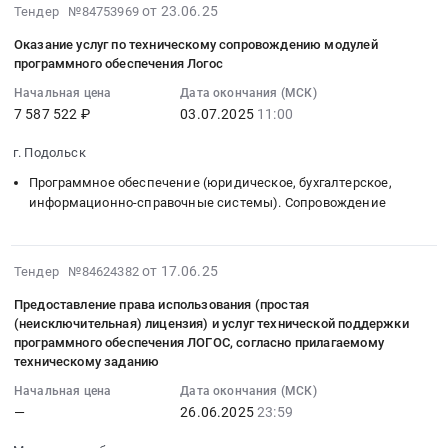
2025-
на
от 23.06.25
прав
Тендер №84753969
ЛОГОС
Санкт-
08-
услуги
на
at
Петербург
Оказание услуг по техническому сопровождению модулей
05
по
программное
г.
город
программного обеспечения Логос
23:57:18
предоставлению
обеспечение
Санкт-
,
Начальная цена
Дата окончания (МСК)
:
лицензий
комплексного
Петербург,
Russia,
7 587 522 ₽
03.07.2025
11:00
2025-
на
математического
Санкт-
RU
07-
право
моделирования
Петербург
Санкт-
г. Подольск
03
использовать
ЛОГОС
город
Петербург
Программное обеспечение (юридическое, бухгалтерское,
11:00:00
компьютерное
at
,
город
информационно-справочные системы). Сопровождение
:
программное
г.
Russia,
Программное
Тендер
обеспечение
Санкт-
RU
обеспечение.
на
Логос
Петербург,
Санкт-
Сопровождение
2025-
от 17.06.25
оказание
Тендер №84624382
(ПО
Санкт-
Петербург
Предмет
06-
услуг
ЛОГОС)
Петербург
город
тендера:
Предоставление права использования (простая
18
по
Тендер
город
Программное
Услуги
(неисключительная) лицензия) и услуг технической поддержки
17:29:06
техническому
на
,
программного обеспечения ЛОГОС, согласно прилагаемому
обеспечение.
по
:
сопровождению
услуги
техническому заданию
Russia,
Сопровождение
предоставлению
2025-
модулей
по
RU
Предмет
лицензий
Начальная цена
Дата окончания (МСК)
06-
программного
предоставлению
Санкт-
тендера:
на
—
26.06.2025
23:59
26
обеспечения
лицензий
Петербург
Оказание
право
23:59:00