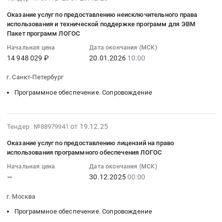
анализа
прилагаемому
программного
в
12-
услуг
услуг
Тендер
Оказание услуг по предоставлению неисключительного права
техническому
обеспечения
базе
29
по
по
на
использования и технической поддержке программ для ЭВМ
заданию
ЛОГОС.
данных
17:03:37
техническому
предоставлению
Пакет программ ЛОГОС
оказание
at
Цена:
at
:
сопровождению
неисключительного
услуг
Московская
Начальная цена
Дата окончания (МСК)
0
г.
2026-
модулей
права
по
14 948 029 ₽
20.01.2026
10:00
обл,
руб.
Ульяновск,
01-
программного
использования
предоставлению
Московская
Ульяновская
20
обеспечения
и
технической
г. Санкт-Петербург
область
область
10:00:00
Логос,
технической
поддержки
,
Программное обеспечение. Сопровождение
,
:
согласно
поддержке
на
Russia,
Russia,
Тендер
прилагаемому
программ
программный
RU
RU
на
техническому
для
продукт,
Московская
2025-
от 19.12.25
Ульяновская
Тендер №88979941
оказание
заданию.
ЭВМ
предназначенный
область
12-
область
услуг
Цена:
Пакет
для
Оказание услуг по предоставлению лицензий на право
Программное
19
Создание
по
0
программ
использования программного обеспечения ЛОГОС
инженерного
обеспечение
20:48:02
баз
предоставлению
руб.
ЛОГОС
анализа
Начальная цена
Дата окончания (МСК)
(юридическое,
:
данных
неисключительного
Тендер
at
—
30.12.2025
00:00
бухгалтерское,
2025-
и
права
на
Московская
информационно-
12-
информационных
использования
оказание
г. Москва
обл,
справочные
30
ресурсов,
и
услуг
Московская
системы).
Программное обеспечение. Сопровождение
00:00:00
обработка
технической
по
область