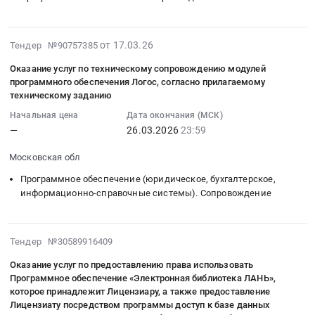
произведениям,
Тендер
программного
:
размещенным
на
обеспечения
Тендер
в
закупку
Электронная
2026-
на
от 17.03.26
Тендер №90757385
базе
в
библиотека
03-
оказание
данных.
2026
ЛАНЬ.
Оказание услуг по техническому сопровождению модулей
17
услуг
Цена:
году
программного обеспечения Логос, согласно прилагаемому
Цена:
10:45:58
по
97277
учебников
техническому заданию
90000
:
техническому
руб.
и
руб.
Начальная цена
Дата окончания (МСК)
2026-
сопровождению
учебных
—
26.03.2026
23:59
03-
модулей
пособий,
26
программного
средств
Московская обл
23:59:00
обеспечения
обучения,
Программное обеспечение (юридическое, бухгалтерское,
:
Логос
игр,
информационно-справочные системы). Сопровождение
Тендер
Тендер
игрушек
на
на
для
оказание
оказание
нужд
2026-
Тендер №30589916409
услуг
услуг
дошкольных
03-
по
по
Оказание услуг по предоставлению права использовать
отделений
04
техническому
техническому
Программное обеспечение «Электронная библиотека ЛАНЬ»,
МБОУ
20:24:11
сопровождению
сопровождению
которое принадлежит Лицензиару, а также предоставление
ОЦ
:
Лицензиату посредством программы доступ к базе данных
модулей
модулей
ЛОГОС