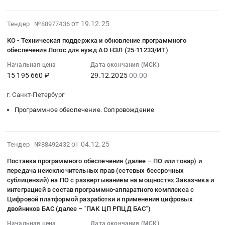
Сопровождение
:
данных
поддержке
предоставлению
,
Предмет
Тендер
Предмет
программ
неисключительного
Russia,
2026-
тендера:
на
от 19.12.25
Тендер №88977436
тендера:
для
права
RU
01-
Оказание
оказание
Оказание
ЭВМ
использования
КО - Техническая поддержка и обновление программного
Московская
20
услуг
услуг
услуг
Пакет
и
обеспечения Логос для нужд АО НЗЛ (25-11233/ИТ)
область
20:35:06
по
по
по
программ
технической
Программное
Начальная цена
Дата окончания (МСК)
:
техническому
предоставлению
предоставлению
ЛОГОС
поддержке
обеспечение.
15 195 660 ₽
29.12.2025
00:00
2025-
сопровождению
лицензий
права
Тендер
программ
Сопровождение
12-
модулей
на
использовать
на
для
г. Санкт-Петербург
Предмет
29
программного
право
Программное
оказание
ЭВМ
тендера:
Программное обеспечение. Сопровождение
00:00:00
обеспечения
использования
обеспечение
услуг
Пакет
Оказание
:
Логос,
программного
«Электронная
по
программ
услуг
Тендер:
согласно
обеспечения
библиотека
предоставлению
ЛОГОС
по
2025-
КО
прилагаемому
от 04.12.25
ЛОГОС
Тендер №88492432
ЛАНЬ»,
неисключительного
at
предоставлению
12-
-
техническому
Тендер
которое
права
г.
Поставка программного обеспечения (далее – ПО или товар) и
технической
11
Техническая
заданию.
на
принадлежит
использования
передача неисключительных прав (сетевых бессрочных
Подольск,
поддержки
14:39:28
поддержка
Цена:
оказание
Лицензиару,
и
сублицензий) на ПО с развертыванием на мощностях Заказчика и
Московская
на
:
и
0
услуг
интеграцией в состав программно-аппаратного комплекса с
а
технической
область
программный
2025-
обновление
Цифровой платформой разработки и применения цифровых
руб.
по
также
поддержке
,
продукт,
12-
двойников БАС (далее – "ПАК ЦП РПЦД БАС")
программного
предоставлению
предоставление
программ
Russia,
предназначенный
10
обеспечения
лицензий
Лицензиату
Начальная цена
Дата окончания (МСК)
для