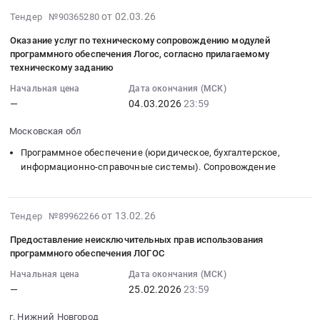
Тендер
техническому
по
2026
а
2026-
на
заданию
от 02.03.26
Тендер №90365280
техническому
году
также
03-
оказание
at
сопровождению
учебников
Оказание услуг по техническому сопровождению модулей
предоставление
02
услуг
Московская
модулей
и
программного обеспечения Логос, согласно прилагаемому
Лицензиату
11:52:28
по
обл,
программного
техническому заданию
учебных
посредством
:
техническому
Московская
обеспечения
пособий,
Начальная цена
Дата окончания (МСК)
программы
2026-
сопровождению
область
Логос.
средств
—
04.03.2026
23:59
доступ
03-
модулей
,
Цена:
обучения,
к
04
программного
Russia,
0
Московская обл
игр,
базе
23:59:00
обеспечения
RU
руб.
игрушек
данных
Программное обеспечение (юридическое, бухгалтерское,
:
Логос
Московская
для
информационно-справочные системы). Сопровождение
целиком,
Тендер
Тендер
область
нужд
к
на
на
Программное
дошкольных
отдельным
оказание
оказание
обеспечение
отделений
2026-
Разделам
от 13.02.26
Тендер №89962266
услуг
услуг
(юридическое,
МБОУ
02-
базы
по
по
бухгалтерское,
Предоставление неисключительных прав использования
ОЦ
13
данных
техническому
техническому
информационно-
программного обеспечения ЛОГОС
ЛОГОС.
10:22:13
либо
сопровождению
сопровождению
справочные
Цена:
Начальная цена
Дата окончания (МСК)
:
к
модулей
модулей
системы).
—
25.02.2026
23:59
356705
2026-
отдельным
программного
программного
Сопровождение
руб.
02-
Произведениям,
обеспечения
обеспечения
Предмет
г. Нижний Новгород