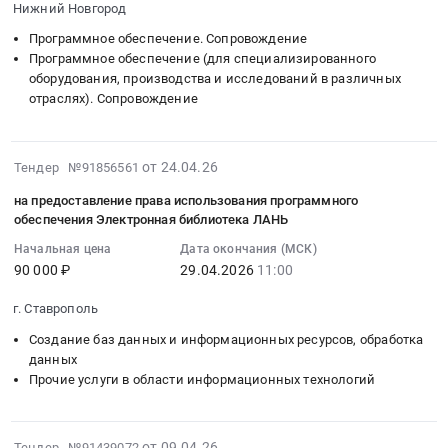
ЛАНЬ
Нижний Новгород
модулей
29
для
программного
Программное обеспечение. Сопровождение
10:00:00
доступа
обеспечения
Программное обеспечение (для специализированного
:
к
Логос,
оборудования, производства и исследований в различных
Тендер
отдельным
согласно
отраслях). Сопровождение
на
произведениям,
прилагаемому
предоставление
размещенным
техническому
неисключительных
в
заданию
2026-
от 24.04.26
Тендер №91856561
прав
базе
at
04-
использования
данных
на предоставление права использования программного
Московская
24
программного
обеспечения Электронная библиотека ЛАНЬ
Тендер
обл,
11:17:15
обеспечения
на
Начальная цена
Дата окончания (МСК)
Московская
:
ЛОГОС
предоставление
90 000 ₽
29.04.2026
11:00
область
2026-
Тендер
права
,
04-
на
г. Ставрополь
использования
Russia,
29
предоставление
программного
Создание баз данных и информационных ресурсов, обработка
RU
11:00:00
неисключительных
обеспечения
данных
Московская
:
прав
Электронная
Прочие услуги в области информационных технологий
область
Тендер:
использования
библиотека
Программное
на
программного
ЛАНЬ
обеспечение
предоставление
обеспечения
для
2026-
от 09.04.26
Тендер №91439072