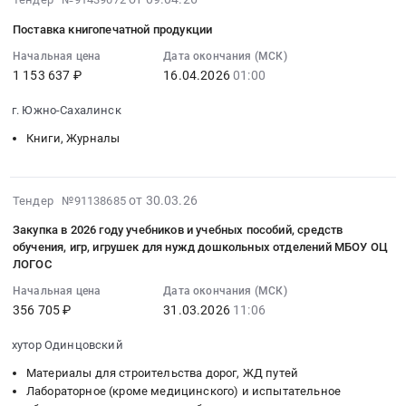
(юридическое,
права
ЛОГОС
доступа
06-
бухгалтерское,
использования
at
Поставка книгопечатной продукции
к
09
информационно-
программного
Нижний
отдельным
20:54:10
Начальная цена
Дата окончания (МСК)
справочные
обеспечения
Новгород,
произведениям,
1 153 637 ₽
16.04.2026
01:00
:
системы).
Электронная
Нижегородская
размещенным
2026-
Сопровождение
библиотека
область
г. Южно-Сахалинск
в
04-
Предмет
ЛАНЬ
,
базе
16
Книги, Журналы
тендера:
Тендер:
Russia,
данных
01:00:00
Оказание
на
RU
at
:
услуг
предоставление
Нижегородская
г.
Тендер
2026-
от 30.03.26
Тендер №91138685
по
права
область
Томск,
на
03-
техническому
использования
Программное
Закупка в 2026 году учебников и учебных пособий, средств
Томская
поставку
30
сопровождению
программного
обучения, игр, игрушек для нужд дошкольных отделений МБОУ ОЦ
обеспечение.
область
книгопечатной
11:15:43
модулей
обеспечения
ЛОГОС
Сопровождение
,
продукции
:
программного
Электронная
Предмет
Начальная цена
Дата окончания (МСК)
Russia,
Тендер
2026-
обеспечения
библиотека
тендера:
356 705 ₽
31.03.2026
11:06
RU
на
03-
Логос,
ЛАНЬ
предоставление
Томская
поставку
31
согласно
at
хутор Одинцовский
неисключительных
область
книгопечатной
11:06:00
прилагаемому
г.
прав
Материалы для строительства дорог, ЖД путей
Программное
продукции
:
техническому
Ставрополь,
использования
Лабораторное (кроме медицинского) и испытательное
обеспечение
at
Тендер
заданию.
Ставропольский