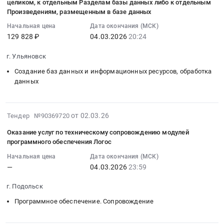
2026-
целиком, к отдельным Разделам базы данных либо к отдельным
программного
программного
at
03-
Произведениям, размещенным в базе данных
обеспечения
обеспечения
хутор
04
Логос,
Начальная цена
Дата окончания (МСК)
Логос
Одинцовский,
20:24:11
129 828 ₽
04.03.2026
20:24
согласно
at
Московская
:
прилагаемому
г.
область
Тендер
г. Ульяновск
техническому
Подольск,
,
на
заданию
Московская
Создание баз данных и информационных ресурсов, обработка
Russia,
оказание
Тендер
данных
область
RU
услуг
на
,
Московская
по
оказание
Russia,
область
предоставлению
2026-
услуг
RU
от 02.03.26
Тендер №90369720
Материалы
права
03-
по
Московская
для
Оказание услуг по техническому сопровождению модулей
использовать
05
техническому
область
строительства
программного обеспечения Логос
Программное
14:13:49
сопровождению
Программное
дорог,
обеспечение
Начальная цена
Дата окончания (МСК)
:
модулей
обеспечение.
ЖД
«Электронная
—
04.03.2026
23:59
2026-
программного
Сопровождение
путей
библиотека
03-
обеспечения
Предмет
Предмет
г. Подольск
ЛАНЬ»,
04
Логос,
тендера:
тендера:
которое
Программное обеспечение. Сопровождение
23:59:58
согласно
Оказание
Закупка
принадлежит
:
прилагаемому
услуг
в
Лицензиару,