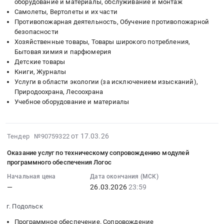
программного
оборудование и материалы, обслуживание и монтаж
(юридическое,
г.
на
Цена:
край
Самолеты, Вертолеты и их части
обеспечения
бухгалтерское,
Южно-
закупку
0
,
Противопожарная деятельность, Обучение противопожарной
ЛОГОС.
информационно-
Сахалинск,
в
руб.
Russia,
безопасности
Цена:
справочные
Сахалинская
2026
RU
Хозяйственные товары, Товары широкого потребления,
6712941
системы).
область
году
Бытовая химия и парфюмерия
Ставропольский
руб.
Сопровождение
,
учебников
Детские товары
край
Предмет
Russia,
и
Книги, Журналы
Создание
тендера:
Услуги в области экологии (за исключением изысканий),
RU
учебных
баз
Природоохрана, Лесоохрана
Предоставление
Сахалинская
пособий,
данных
Учебное оборудование и материалы
права
область
средств
и
использования
Книги,
обучения,
информационных
программного
Журналы
игр,
ресурсов,
2026-
от 17.03.26
Тендер №90759322
обеспечения
Предмет
игрушек
обработка
03-
Электронная
тендера:
для
данных
Оказание услуг по техническому сопровождению модулей
27
библиотека
Поставка
нужд
Предмет
программного обеспечения Логос
12:17:15
ЛАНЬ
книгопечатной
дошкольных
тендера:
Начальная цена
Дата окончания (МСК)
:
для
продукции.
отделений
на
—
26.03.2026
23:59
2026-
доступа
Цена:
МБОУ
предоставление
03-
к
1153637
ОЦ
права
г. Подольск
26
отдельным
руб.
ЛОГОС
использования
Программное обеспечение. Сопровождение
23:59:58