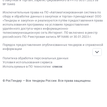
о закупках и торгах», зарегистрированного в РРПО 30.01.2023 за
№ 16446
форме
на
Исключительные права на ПО «Автоматизированная система по
Услуги
сбору и обработке данных о закупках и торгах» принадлежат ООО
по
«Тендеры и закупки» и реализуются путём предоставления права
использования программы на условиях предоставления
предоставлению
удалённого доступа через информационно-
лицензий
телекоммуникационную сеть Интернет. ПО включено в реестр
на
российского ПО. Реестровая запись №16446 от 30.01.2023 г.
право
Порядок предоставления опубликованных тендеров и справочной
использовать
информации
компьютерное
программное
Политика обработки персональных данных
Условия использования сервиса
обеспечение
Используемые в ПО технологии:
список
Логос
(ПО
ЛОГОС).
© РосТендер — Все тендеры России. Все права защищены.
Цена:
0
руб.