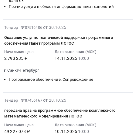
данных
Тендер
прав
руб.
программного
583457
неисключительных
и
Прочие услуги в области информационных технологий
на
(сетевых
обеспечения
руб.
прав
повышения
услуги
бессрочных
ЛОГОС
на
квалификации
по
сублицензий)
Тендер
использование
Предмет
2025-
от 30.10.25
Тендер №87516406
предоставлению
на
на
пакета
тендера:
11-
доступа
ПО
предоставление
Оказание услуг по технической поддержке программного
программ
повышение
24
к
с
обеспечения Пакет программ ЛОГОС
права
ЛОГОС
квалификации
20:26:17
электронным
развертыванием
использования
и
инженерных
Начальная цена
Дата окончания (МСК)
:
экземплярам
на
(простая
2 793 235 ₽
14.11.2025
10:00
технической
кадров
2025-
произведений
мощностях
(неисключительная)
поддержке
по
11-
научного,
Заказчика
г. Санкт-Петербург
лицензия)
ПП
программе
14
учебного
и
и
ЛОГОС
«Расчётное
Программное обеспечение. Сопровождение
10:00:00
характера,
интеграцией
услуг
at
моделирование
:
составляющих
в
технической
г.
в
Тендер
базу
состав
поддержки
Санкт-
пакете
2025-
на
от 28.10.25
Тендер №87456167
данных
программно-
программного
Петербург,
программ
11-
оказание
ЭБС
аппаратного
передача прав на программное обеспечение комплексного
обеспечения
Санкт-
ЛОГОС.
06
услуг
Лань
математического моделирования ЛОГОС
комплекса
ЛОГОС
Петербург
Цена:
16:49:15
по
Тендер
с
at
Начальная цена
Дата окончания (МСК)
город
600000
:
технической
на
Цифровой
г.
49 227 078 ₽
10.11.2025
10:00
,
руб.
2025-
поддержке