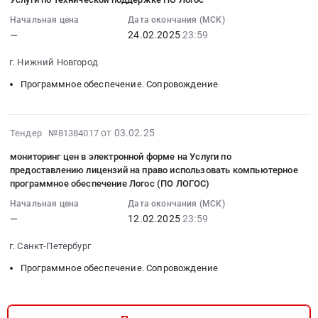
Московская
Цена:
13
28610372
лицензии
ЛОГОС)
,
обл,
7587522
10:03:04
Начальная цена
Дата окончания (МСК)
руб.
на
Тендер
Russia,
Московская
—
24.02.2025
23:59
руб.
:
программное
на
RU
область
2025-
обеспечение
услуги
Санкт-
г. Нижний Новгород
,
02-
Тендер:
по
Петербург
Russia,
24
Передача
Программное обеспечение. Сопровождение
предоставлению
город
RU
23:59:00
неисключительной
лицензий
Программное
Московская
:
лицензии
на
обеспечение
область
Тендер
2025-
на
право
от 03.02.25
Тендер №81384017
(для
Программное
на
02-
программное
использовать
специализированного
мониторинг цен в электронной форме на Услуги по
обеспечение.
услуги
03
обеспечение
компьютерное
оборудования,
предоставлению лицензий на право использовать компьютерное
Сопровождение
по
15:46:32
at
программное
производства
программное обеспечение Логос (ПО ЛОГОС)
Предмет
технической
:
Город
обеспечение
и
тендера:
Начальная цена
Дата окончания (МСК)
поддержке
2025-
Дмитров,
Логос
исследований
—
12.02.2025
23:59
Предоставление
ПО
02-
Московская
(ПО
в
права
Логос
12
область
ЛОГОС)
различных
г. Санкт-Петербург
использования
Тендер
23:59:58
,
at
отраслях).
(простая
Программное обеспечение. Сопровождение
на
:
Russia,
г.
Сопровождение
(неисключительная)
услуги
Тендер
RU
Санкт-
Предмет
лицензия)
по
на
Московская
Петербург,
тендера:
и
технической