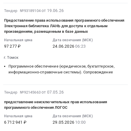
оказание
2026-
от 19.06.26
Тендер №93189104
услуг
06-
по
Предоставление права использования программного обеспечения
22
техническому
Электронная библиотека ЛАНЬ для доступа к отдельным
10:07:13
сопровождению
произведениям, размещенным в базе данных
:
модулей
Начальная цена
Дата окончания (МСК)
2026-
программного
97 277 ₽
24.06.2026
06:23
06-
обеспечения
24
Логос,
г. Томск
06:23:00
согласно
Программное обеспечение (юридическое, бухгалтерское,
:
прилагаемому
информационно-справочные системы). Сопровождение
Тендер
техническому
на
заданию
предоставление
Тендер
2026-
от 07.05.26
Тендер №92145663
права
на
05-
использования
оказание
предоставление неисключительных прав использования
23
программного
программного обеспечения ЛОГОС
услуг
12:33:22
обеспечения
по
Начальная цена
Дата окончания (МСК)
:
Электронная
техническому
6 712 941 ₽
29.05.2026
10:00
2026-
библиотека
сопровождению
05-