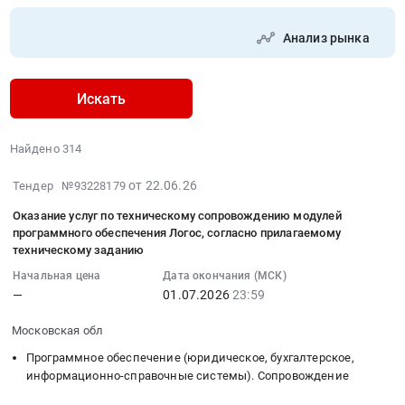
Анализ рынка
Искать
Найдено 314
2026-
от 22.06.26
Тендер №93228179
06-
Оказание услуг по техническому сопровождению модулей
22
программного обеспечения Логос, согласно прилагаемому
11:52:30
техническому заданию
:
Начальная цена
Дата окончания (МСК)
2026-
—
01.07.2026
23:59
07-
01
Московская обл
23:59:00
Программное обеспечение (юридическое, бухгалтерское,
:
информационно-справочные системы). Сопровождение
Тендер
на