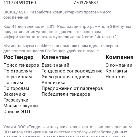
г.
1117746910160
7703756587
Санкт-
ОКВЭД: 62.01 Разработка компьютерного программного
Петербург,
обеспечения
Санкт-
Код ИТ-деятельности: 2.01 - Реализация программ для ЭВМ путем
Петербург
предоставления удаленного доступа посредством
город
информационно-телекоммуникационной сети “Интернет”
,
Мы используем cookie — они помогают нам сделать сервис
Russia,
для поиска тендеров РосТендер удобнее и лучше
RU
РосТендер
Клиентам
Компания
Санкт-
Поиск тендеров
База знаний
О компании
Петербург
По отраслям
Тендерное сопровождение
Контакты
город
По регионам
Электронная подпись
Новости
По тегам
Аналитика
Программное
По городам
Предложения от партнеров
обеспечение.
Заказчики
Победители тендеров
Сопровождение
Госзакупки
Предмет
Малые закупки
тендера:
Список ЭТП
мониторинг
цен
Услуги ООО «Тендеры и закупки» оказываются с использованием
в
ПО «Автоматизированная система по сбору и обработке данных
электронной