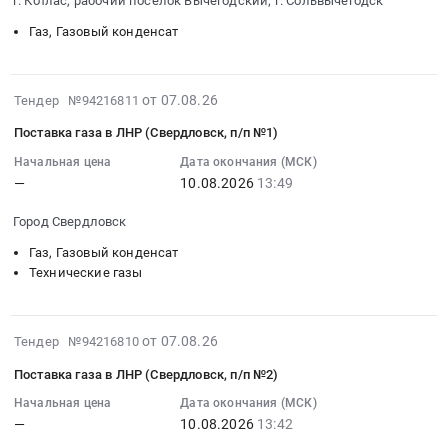
транспорта
г. Котлас, рабочий поселок Вычегодский; г. Сольвычегодск
Поставка
на
08-
RU
и
сжиженного
поставку
13
Газ, Газовый конденсат
Пермский
механизации
природного
пропана
10:00:00
край
посредством
газа
технического
:
Газ,
топливных
в
at
Тендер
2026-
Газовый
от 07.08.26
Тендер №94216811
карт
Ленинградскую
г.
на
08-
конденсат
через
Поставка газа в ЛНР (Свердловск, п/п №1)
область
Нижний
поставку
07
Предмет
АЗС/
с
Новгород,
пропана
15:08:37
Начальная цена
Дата окончания (МСК)
тендера:
АГЗС
2026
Нижегородская
—
10.08.2026
13:49
технического
:
АО
поставщика
по
область
Тендер
2026-
БМЗ
для
2029
Город Свердловск
,
на
08-
поставка
нужд
гг.
Russia,
поставку
10
Газ, Газовый конденсат
технических
Тамбовского
Цена:
RU
пропана
13:49:00
Технические газы
газов.
филиала
47209836
Нижегородская
технического
:
Цена:
ПАО
руб.
область
at
Тендер
0
Ростелеком
Газ,
г.
2026-
на
от 07.08.26
руб.
Тендер №94216810
at
Газовый
Котлас,
08-
поставку
г.
Поставка газа в ЛНР (Свердловск, п/п №2)
конденсат
рабочий
07
газа
Тамбов,
Предмет
поселок
15:08:37
Начальная цена
Дата окончания (МСК)
в
г.
тендера:
—
10.08.2026
13:42
Вычегодский;
:
ЛНР
Котовск,
Поставка