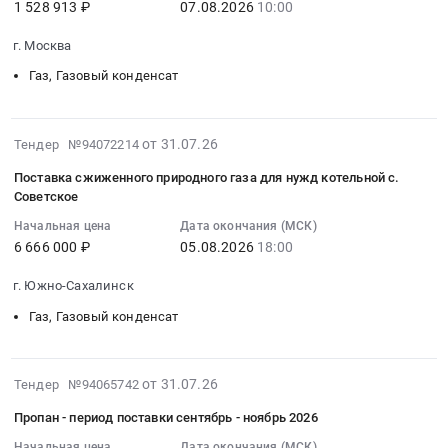
поселок
1 528 913 ₽
07.08.2026
10:00
Алтайскому
2026-
руб.
р-
баллонов
Кневицы,
краю.
08-
н,
сжиженным
Новгородская
г. Москва
Цена:
07
массив
углеводородным
область
41644
Газ, Газовый конденсат
10:00:00
Федоровское
газом
,
руб.
:
,
на
Russia,
Тендер
д.
АЗС
RU
2026-
на
от 31.07.26
Тендер №94072214
Шумба
ООО
Новгородская
07-
поставку
3
Газпромнефть-
область
Поставка сжиженного природного газа для нужд котельной с.
31
технических
квартал
Центр
Советское
Газ,
11:01:02
газов
Тендер
at
Газовый
Начальная цена
Дата окончания (МСК)
:
(пропана)
на
г.
конденсат
6 666 000 ₽
05.08.2026
18:00
2026-
в
поставку
Москва,
Предмет
08-
оборотной
Тех.газа
Москва
тендера:
г. Южно-Сахалинск
05
таре
СПб
город
Поставка
Газ, Газовый конденсат
18:00:00
для
Лен.обл.
,
сжиженного
:
нужд
Тосненский
Russia,
углеводородного
Тендер
ГБУК
мун.
RU
газа
2026-
на
от 31.07.26
г.Москвы
Тендер №94065742
р-
Москва
(СУГ)
07-
поставку
ПКиО
н,
город
для
Пропан - период поставки сентябрь - ноябрь 2026
31
сжиженного
Сокольники
массив
Газ,
проведения
Начальная цена
Дата окончания (МСК)