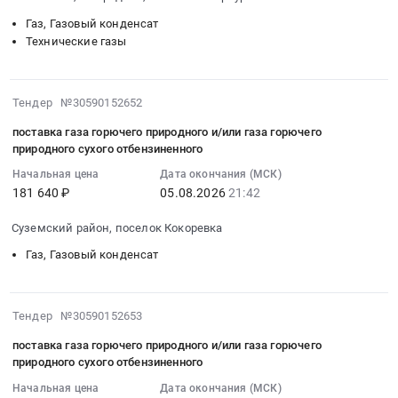
республика
автотранспортных
:
Тендер
моторного
Пермский
средств.
Газ, Газовый конденсат
Тендер
на
топлива
край
Цена:
Технические газы
на
поставку
для
,
1000000
поставку
генератора
автомобильного
Russia,
руб.
технических
ГИБРИД(пропан/
транспорта
RU
2026-
Тендер №30590152652
газов
бенз/
at
Татарстан
08-
(азот,
поставка газа горючего природного и/или газа горючего
метан)
г.
республика
05
углекислота,
природного сухого отбензиненного
9
Тула,
Газ,
21:42:59
смесь
кВт,
Тульская
Газовый
Начальная цена
Дата окончания (МСК)
:
сварочная,
3
область
181 640 ₽
05.08.2026
21:42
конденсат
2026-
кислород,
фазы,
,
Предмет
08-
пропан,
Суземский район, поселок Кокоревка
эл.стартер
Russia,
тендера:
05
ацетилен,
at
RU
Поставка
Газ, Газовый конденсат
21:42:59
аргон)
г.
Тульская
ПБА/
:
для
Ялта,
область
ПА
Тендер
СГЗ,
город
Газ,
для
2026-
на
Тендер №30590152653
КГЗ,
Алупка,
Газовый
реализации
08-
поставку
РКЗ,
поставка газа горючего природного и/или газа горючего
Крым
конденсат
через
05
газа
НКЗ,
природного сухого отбензиненного
республика
Предмет
АЗС
21:34:37
горючего
ККЗ
,
тендера:
Начальная цена
Дата окончания (МСК)
ООО
:
природного