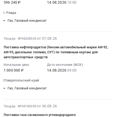
Поставка
396 240 ₽
14.08.2026
10:00
:
стабильного
(Свердловск,
Russia,
сжиженного
2026-
для
п/
RU
г. Ревда
углеводородного
08-
отопления
п
Луганская
газа
14
помещений
Газ, Газовый конденсат
№2)
Народная
для
10:00:00
Тендер
at
Республика
средств
:
на
Город
Газ,
транспорта
Тендер
2026-
поставку
Свердловск,
Газовый
от 07.08.26
Тендер №94208534
и
на
08-
конденсата
Луганская
конденсат
Поставка нефтепродуктов (бензин автомобильный марки АИ-92,
механизации
поставку
07
газового
Народная
Предмет
АИ-95, дизельное топливо, СУГ) по топливным картам для
посредством
пропан-
11:40:41
стабильного
Республика
тендера:
автотранспортных средств
топливных
бутана
:
для
,
Поставка
карт
Начальная цена
Дата окончания (МСК)
автомобильного
2026-
отопления
Russia,
газа
1 000 000 ₽
14.08.2026
09:00
через
Тендер
08-
помещений
RU
в
АЗС/
на
14
at
Луганская
ЛНР
Ставропольский край
АГЗС
поставку
09:00:00
г.
Народная
(Свердловск,
поставщика
Газ, Газовый конденсат
пропан-
:
Салехард,
Республика
п/
для
бутана
Тендер
Ямало-
Газ,
п
нужд
автомобильного
на
Ненецкий
Газовый
№1).
Тамбовского
2026-
от 06.08.26
at
Тендер №94199359
поставку
автономный
конденсат
Цена:
филиала
08-
г.
нефтепродуктов
округ
Предмет
0
Поставка газа сжиженного углеводородного
ПАО
06