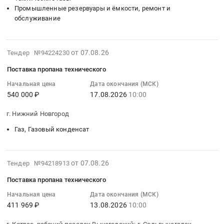
топливных
с
Промышленные резервуары и ёмкости, ремонт и
:
карт
2026
обслуживание
Тендер:
через
по
АО
АЗС/
2029
БМЗ
АГЗС
гг
2026-
от 07.08.26
Тендер №94224230
поставка
поставщика
at
08-
технических
Поставка пропана технического
для
Ленинградская
07
газов
нужд
обл,
18:23:35
Начальная цена
Дата окончания (МСК)
Тендер:
Тамбовского
Ленинградская
540 000 ₽
17.08.2026
10:00
:
АО
филиала
область
2026-
БМЗ
ПАО
г. Нижний Новгород
,
08-
поставка
Ростелеком
Russia,
17
Газ, Газовый конденсат
технических
Тендер
RU
10:00:00
газов
на
Ленинградская
:
at
поставку
область
Тендер
2026-
от 07.08.26
г.
Тендер №94218913
сжиженного
Газ,
на
08-
Березники,
углеводородного
Поставка пропана технического
Газовый
поставку
07
Пермский
газа
конденсат
пропана
16:00:50
Начальная цена
Дата окончания (МСК)
край
для
Предмет
411 969 ₽
13.08.2026
10:00
технического
:
,
средств
тендера:
Тендер
2026-
Russia,