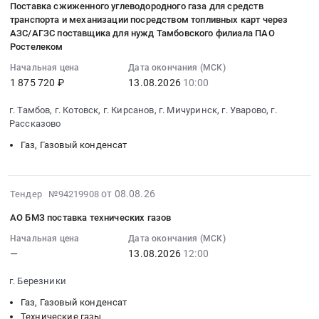
Поставка сжиженного углеводородного газа для средств
08
сжиженного
транспорта и механизации посредством топливных карт через
11:50:05
природного
АЗС/АГЗС поставщика для нужд Тамбовского филиала ПАО
:
газа
Ростелеком
2026-
в
Начальная цена
Дата окончания (МСК)
08-
Ленинградскую
1 875 720 ₽
13.08.2026
10:00
13
область
10:00:00
с
г. Тамбов, г. Котовск, г. Кирсанов, г. Мичуринск, г. Уварово, г.
:
2026
Рассказово
Тендер
по
Газ, Газовый конденсат
на
2029
поставку
гг
сжиженного
Тендер
2026-
от 08.08.26
Тендер №94219908
углеводородного
на
08-
газа
поставку
АО БМЗ поставка технических газов
08
для
сжиженного
11:07:55
Начальная цена
Дата окончания (МСК)
средств
природного
—
13.08.2026
12:00
:
транспорта
газа
2026-
и
в
г. Березники
08-
механизации
Ленинградскую
13
Газ, Газовый конденсат
посредством
область
12:00:00
Технические газы