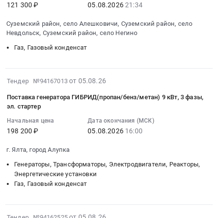
на
Russia,
121 300 ₽
05.08.2026
21:34
Поставка
Башнефть-
2026-
и/
2026
RU
сжиженного
Розница.
08-
или
год
Суземский район, село Алешковичи, Суземский район, село
Крым
углеводородного
Цена:
05
газа
Невдольск, Суземский район, село Негино
Тендер
республика
газа,
0
21:34:37
горючего
на
Генераторы,
Газ, Газовый конденсат
используемого
руб.
:
природного
поставку
Трансформаторы,
в
Тендер
сухого
технических
Электродвигатели,
качестве
на
отбензиненного
газов
2026-
Реакторы,
моторного
от 05.08.26
Тендер №94167013
поставку
Тендер
(азот,
08-
Энергетические
топлива
газа
на
Поставка генератора ГИБРИД(пропан/бенз/метан) 9 кВт, 3 фазы,
углекислота,
05
установки
для
горючего
поставку
эл. стартер
смесь
16:28:03
Предмет
автомобильного
природного
газа
сварочная,
Начальная цена
Дата окончания (МСК)
:
тендера:
транспорта.
и/
горючего
кислород,
198 200 ₽
05.08.2026
16:00
2026-
Поставка
Цена:
или
природного
пропан,
08-
генератора
600000
газа
и/
г. Ялта, город Алупка
ацетилен,
05
ГИБРИД(пропан/
руб.
горючего
или
аргон)
Генераторы, Трансформаторы, Электродвигатели, Реакторы,
16:00:00
бенз/
природного
газа
для
Энергетические установки
:
метан)
сухого
горючего
СГЗ,
Газ, Газовый конденсат
Тендер
9
отбензиненного
природного
КГЗ,
на
кВт,
Тендер
сухого
РКЗ,
поставку
3
на
отбензиненного
2026-
НКЗ,
от 05.08.26
Тендер №94162525