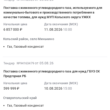
генератора
фазы,
поставку
at
08-
ККЗ
ГИБРИД(пропан/
эл.стартер.
газа
Суземский
Поставка сжиженного углеводородного газа, используемого для
05
на
бенз/
Цена:
горючего
коммунально-бытового и производственного потребления в
район,
15:21:28
2026
метан)
198200
качестве топлива, для нужд МУП Кольского округа УЖКХ
природного
поселок
:
год
9
руб.
и/
Кокоревка,
Начальная цена
Дата окончания (МСК)
2026-
at
кВт,
или
Брянская
6 857 000 ₽
11.08.2026
10:00
08-
г.
3
газа
область
11
Сертолово,
фазы,
Кольский район, село Минькино
горючего
,
10:00:00
Волосовский
эл.стартер
природного
Russia,
Газ, Газовый конденсат
:
район,
Тендер
сухого
RU
Тендер
п.
на
отбензиненного
Брянская
на
Кикерино,
поставку
at
область
2026-
от 05.08.26
Тендер №94163479
поставку
Тосненский
генератора
Суземский
Газ,
08-
сжиженного
район,
ГИБРИД(пропан/
Поставка сжиженного углеводородного газа для нужд ГБУЗ СК
район,
Газовый
05
углеводородного
пгт.
бенз/
Предгорная РБ
село
конденсат
15:18:02
газа,
Рябово,
метан)
Алешковичи,Суземский
Предмет
Начальная цена
Дата окончания (МСК)
:
используемого
г.
9
район,
тендера:
599 999 ₽
10.08.2026
15:00
2026-
для
Отрадное,
кВт,
село
поставка
08-
коммунально-
г.
3
Ставропольский край
Невдольск,Суземский
газа
10
бытового
Санкт-
фазы,
район,
горючего
Газ, Газовый конденсат
15:00:00
и
Петербург,
эл.стартер
село