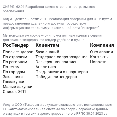
Поставка
ОКВЭД: 62.01 Разработка компьютерного программного
сжиженного
обеспечения
углеводородного
газа,
Код ИТ-деятельности: 2.01 - Реализация программ для ЭВМ путем
предоставления удаленного доступа посредством
используемого
информационно-телекоммуникационной сети “Интернет”
в
Мы используем cookie — они помогают нам сделать сервис
качестве
для поиска тендеров РосТендер удобнее и лучше
топлива
РосТендер
Клиентам
Компания
для
Поиск тендеров
База знаний
О компании
автомобильного
По отраслям
Тендерное сопровождение
Контакты
транспорта.
По регионам
Электронная подпись
Новости
Цена:
По тегам
Аналитика
1499165
По городам
Предложения от партнеров
руб.
Заказчики
Победители тендеров
Госзакупки
Малые закупки
Список ЭТП
Услуги ООО «Тендеры и закупки» оказываются с использованием
ПО «Автоматизированная система по сбору и обработке данных
о закупках и торгах», зарегистрированного в РРПО 30.01.2023 за