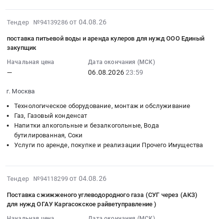
конкурса
газа
на
в
России
"У
at
поставку
качестве
at
2026-
от 04.08.26
каждой
Тендер №94139286
Тарбагатайский
технических
топлива,
г.
08-
наковальни
район,
газов
для
Москва,
поставка питьевой воды и аренда кулеров для нужд ООО Единый
04
свой
село
для
нужд
закупщик
Москва
17:33:35
голос"
Нижний
нужд
МУП
город
Начальная цена
Дата окончания (МСК)
:
(кислород
Саянтуй,
Главного
Кольского
,
—
06.08.2026
23:59
2026-
технический
Бурятия
управления
округа
Russia,
08-
в
республика
МЧС
УЖКХ.
RU
г. Москва
06
баллоне,
,
России
Цена:
Москва
Технологическое оборудование, монтаж и обслуживание
23:59:00
сжиженный
Russia,
по
6857000
город
Газ, Газовый конденсат
:
газ(пропан-
RU
Алтайскому
руб.
Газ,
Напитки алкогольные и безалкогольные, Вода
Тендер
бутан),
Бурятия
краю
Газовый
бутилированная, Соки
на
двуокись
республика
Тендер
конденсат
Услуги по аренде, покупке и реализации Прочего Имущества
поставку
углерода
Газ,
на
Предмет
питьевой
в
Газовый
поставку
тендера:
воды
баллоне)
конденсат
технических
2026-
Поставка
от 04.08.26
Тендер №94118299
и
для
Предмет
газов
08-
переливного
аренда
XVII
тендера:
Поставка сжижженого углеводородного газа (СУГ через (АКЗ)
для
04
устройства
кулеров
для нужд ОГАУ Каргасокское райветуправление )
Международного
Поставка
нужд
07:21:11
и
для
фестиваля
сжиженного
Главного
Начальная цена
Дата окончания (МСК)