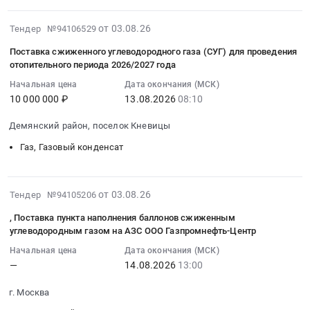
углерода
Алтайскому
качестве
Томская
Тендер
нужд
в
краю
моторного
область
2026-
на
ООО
от 03.08.26
Тендер №94106529
баллоне)
Тендер
топлива
,
08-
поставки
Единый
для
на
для
Russia,
Поставка сжиженного углеводородного газа (СУГ) для проведения
03
газа
закупщик.
XVII
поставку
отопительного периода 2026/2027 года
автомобильного
RU
14:59:25
Тендер
Цена:
Международного
технических
транспорта
Томская
Начальная цена
Дата окончания (МСК)
:
на
0
фестиваля
газов
в
область
10 000 000 ₽
13.08.2026
08:10
2026-
поставки
руб.
народных
для
2026г
Газ,
08-
газа
ремесел
нужд
at
Демянский район, поселок Кневицы
Газовый
13
at
"Праздник
Главного
Дзержинский
конденсат
Газ, Газовый конденсат
08:10:00
г.
топора".
управления
район,
Предмет
:
Котовск,г.
Цена:
МЧС
село
тендера:
Тендер
Тамбов,г.
134150
России
Дзержинское,
Поставка
2026-
на
от 03.08.26
Жердевка,г.
Тендер №94105206
руб.
по
Красноярский
сжижженого
08-
поставку
Кирсанов,г.
Алтайскому
край
, Поставка пункта наполнения баллонов сжиженным
углеводородного
03
сжиженного
Мичуринск,г.
краю
углеводородным газом на АЗС ООО Газпромнефть-Центр
,
газа
14:29:45
углеводородного
Моршанск,г.
at
Russia,
(СУГ
Начальная цена
Дата окончания (МСК)
:
газа
Рассказово,г.
г.
RU
через
—
14.08.2026
13:00
2026-
(СУГ)
Уварово,
Барнаул,
Красноярский
(АКЗ)
08-
для
Тамбовская
Алтайский
г. Москва
край
для
14
проведения
область
край
Газ,