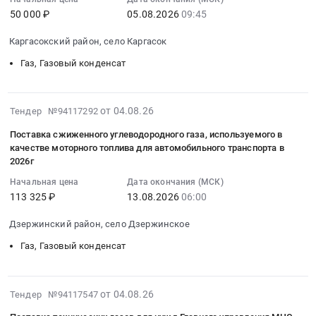
:
термоса
нужд
народных
углеводородного
управления
50 000 ₽
05.08.2026
09:45
2026-
для
ООО
ремесел
газа.
МЧС
08-
ФГБУ
Единый
Каргасокский район, село Каргасок
"Праздник
Цена:
России
05
НМИЦ
закупщик
топора"
4800000
по
Газ, Газовый конденсат
09:45:00
РК
Тендер
at
руб.
Алтайскому
:
Минздрава
на
Томский
краю
Тендер
России.
поставку
район,
at
2026-
на
Цена:
от 04.08.26
Тендер №94117292
питьевой
село
г.
08-
поставку
21166
воды
Поставка сжиженного углеводородного газа, используемого в
Зоркальцево,
Барнаул,
04
сжижженого
руб.
и
качестве моторного топлива для автомобильного транспорта в
Томская
Алтайский
06:31:30
углеводородного
2026г
аренда
область
край
:
газа
кулеров
,
Начальная цена
Дата окончания (МСК)
,
2026-
(СУГ
для
113 325 ₽
13.08.2026
06:00
Russia,
Russia,
08-
через
нужд
RU
RU
13
(АКЗ)
Дзержинский район, село Дзержинское
ООО
Томская
Алтайский
06:00:00
для
Единый
область
край
Газ, Газовый конденсат
:
нужд
закупщик
Газ,
Газ,
Тендер
ОГАУ
at
Газовый
Газовый
на
Каргасокское
г.
конденсат
2026-
конденсат
от 04.08.26
Тендер №94117547
поставку
райветуправление
Москва,
Предмет
08-
Предмет
сжиженного
)