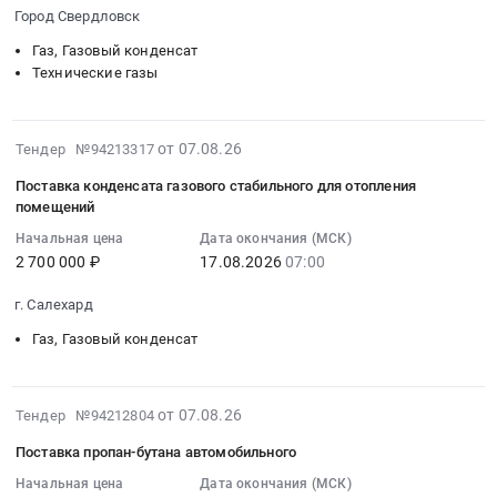
г.
2026-
(Свердловск,
г.
Город Свердловск
пропана
Сольвычегодск,
08-
п/
Кирсанов,
технического.
Архангельская
10
п
Газ, Газовый конденсат
г.
Цена:
область
13:42:00
Технические газы
№1)
Мичуринск,
540000
,
:
Тендер
г.
руб.
Russia,
Тендер
на
Уварово,
2026-
RU
на
поставку
от 07.08.26
Тендер №94213317
г.
08-
Архангельская
поставку
газа
Поставка конденсата газового стабильного для отопления
Рассказово,
07
область
газа
в
помещений
Тамбовская
13:32:40
Газ,
в
ЛНР
область
Начальная цена
Дата окончания (МСК)
:
Газовый
ЛНР
(Свердловск,
,
2 700 000 ₽
17.08.2026
07:00
2026-
конденсат
(Свердловск,
п/
Russia,
08-
Предмет
п/
п
г. Салехард
RU
17
тендера:
п
№1)
Тамбовская
Газ, Газовый конденсат
07:00:00
Поставка
№2)
at
область
:
пропана
Тендер
Город
Газ,
Тендер
технического.
на
Свердловск,
Газовый
2026-
на
Цена:
поставку
от 07.08.26
Луганская
Тендер №94212804
конденсат
08-
поставку
411969
газа
Народная
Поставка пропан-бутана автомобильного
Предмет
07
конденсата
руб.
в
Республика
тендера:
12:52:50
Начальная цена
Дата окончания (МСК)
газового
ЛНР
,