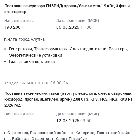
08-
руб.
поставку
Russia,
на
край
Поставка генератора ГИБРИД(пропан/бенз/метан) 9 кВт, 3 фазы,
06
сжиженного
RU
поставку
Газ,
эл. стартер
10:45:05
углеводородного
Ханты-
ПБА/
Газовый
Начальная цена
Дата окончания (МСК)
:
газа,
Мансийский
ПА
конденсат
198 200 ₽
06.08.2026
11:00
2026-
используемого
Автономный
для
Предмет
08-
в
округ
реализации
тендера:
г. Ялта, город Алупка
06
качестве
-
через
Поставка
Генераторы, Трансформаторы, Электродвигатели, Реакторы,
11:00:00
моторного
Югра
АЗС
нефтепродуктов
Энергетические установки
:
топлива
автономный
ООО
(бензин
Газ, Газовый конденсат
Тендер
для
округ
Башнефть-
автомобильный
на
автомобильного
Газ,
Розница
марки
поставку
транспорта
Газовый
at
АИ-92,
2026-
от 06.08.26
Тендер №94161951
генератора
Тендер
конденсат
Респ.
АИ-95,
08-
ГИБРИД(пропан/
на
Предмет
Удмуртская;Пермский
дизельное
Поставка технических газов (азот, углекислота, смесь сварочная,
06
бенз/
поставку
тендера:
край;Респ.
кислород, пропан, ацетилен, аргон) для СГЗ, КГЗ, РКЗ, НКЗ, ККЗ на
топливо,
07:52:22
метан)
сжиженного
Поставка
2026 год
Татарстан;г.
СУГ)
:
9
углеводородного
природного
Ижевск,
по
Начальная цена
Дата окончания (МСК)
2026-
кВт,
газа,
газа.
Татарстан
топливным
—
12.08.2026
03:50
08-
3
используемого
Цена:
республика
картам
12
фазы,
в
27565.5
Удмуртская
г. Сертолово, Волосовский район, п. Кикерино, Тосненский район,
для
03:50:00
эл.стартер
пгт. Рябово, г. Отрадное, г. Санкт-Петербург
качестве
руб.