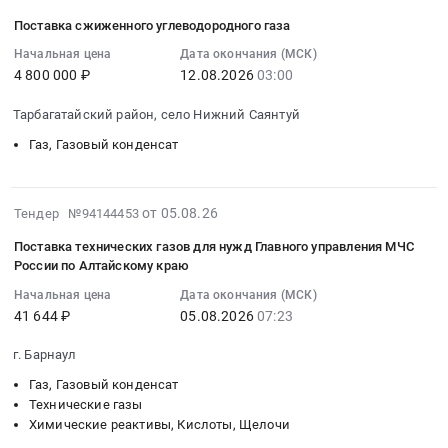
бутана
бутан),
сжиженного
08-
Russia,
и
Поставка сжиженного углеводородного газа
автомобильного.
двуокись
углеводородного
08
RU
термоса
Цена:
углерода
газа
07:11:10
Начальная цена
Дата окончания (МСК)
Мурманская
для
301496
в
4 800 000 ₽
12.08.2026
03:00
для
:
область
ФГБУ
руб.
баллоне)
нужд
2026-
Газ,
НМИЦ
Тарбагатайский район, село Нижний Саянтуй
для
ГБУЗ
08-
Газовый
РК
XVII
СК
12
Газ, Газовый конденсат
конденсат
Минздрава
Международного
Предгорная
03:00:00
Предмет
России
фестиваля
РБ.
:
тендера:
Тендер
народных
Цена:
Тендер
2026-
Поставка
от 05.08.26
Тендер №94144453
на
ремесел
599999
на
08-
сжиженного
поставку
Поставка технических газов для нужд Главного управления МЧС
"Праздник
руб.
поставку
05
углеводородного
переливного
России по Алтайскому краю
топора"
сжиженного
05:36:02
газа,
устройства
Тендер
Начальная цена
Дата окончания (МСК)
углеводородного
:
используемого
и
41 644 ₽
05.08.2026
07:23
на
газа
2026-
для
термоса
поставку
Тендер
08-
коммунально-
для
г. Барнаул
расходных
на
05
бытового
ФГБУ
материалов
поставку
Газ, Газовый конденсат
07:23:00
и
НМИЦ
Технические газы
для
сжиженного
:
производственного
РК
Химические реактивы, Кислоты, Щелочи
проведения
углеводородного
Тендер
потребления
Минздрава