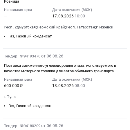
Розница
г.
природного
17:19:33
АИ-92,
руб.
Буинск,
Начальная цена
Дата окончания (МСК)
газа
:
АИ-95,
—
17.08.2026
10:00
Татарстан
Тендер
2026-
дизельное
республика
на
08-
топливо,
Респ. Удмуртская;Пермский край;Респ. Татарстан;г. Ижевск
,
поставку
17
СУГ)
Russia,
природного
Газ, Газовый конденсат
10:00:00
по
RU
газа
:
топливным
Татарстан
at
Тендер
картам
республика
2026-
г.
на
от 06.08.26
Тендер №94193470
для
Газ,
08-
Ханты-
поставку
автотранспортных
Поставка сжиженного углеводородного газа, используемого в
Газовый
06
Мансийск,
ПБА/
средств
качестве моторного топлива для автомобильного транспорта
конденсат
16:20:44
Ханты-
ПА
at
Начальная цена
Дата окончания (МСК)
Предмет
:
Мансийский
для
Ставропольский
600 000 ₽
13.08.2026
08:00
тендера:
2026-
Автономный
реализации
край,
Поставка
08-
округ
через
Ставропольский
г. Тула
газа
13
-
АЗС
край
Газ, Газовый конденсат
сжиженного
08:00:00
Югра
ООО
,
углеводородного.
:
автономный
Башнефть-
Russia,
Цена:
Тендер
округ
Розница
RU
2026-
0
на
,
от 06.08.26
Тендер
Тендер №94180209
Ставропольский