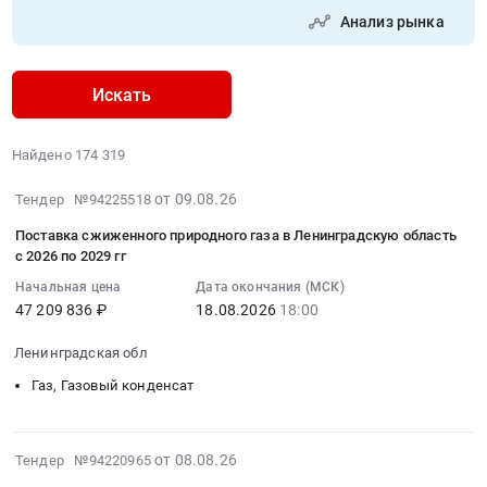
Анализ рынка
Искать
Найдено 174 319
2026-
от 09.08.26
Тендер №94225518
08-
Поставка сжиженного природного газа в Ленинградскую область
09
с 2026 по 2029 гг
14:04:01
Начальная цена
Дата окончания (МСК)
:
47 209 836 ₽
18.08.2026
18:00
2026-
08-
Ленинградская обл
18
Газ, Газовый конденсат
18:00:00
:
Тендер
2026-
на
от 08.08.26
Тендер №94220965
08-
поставку