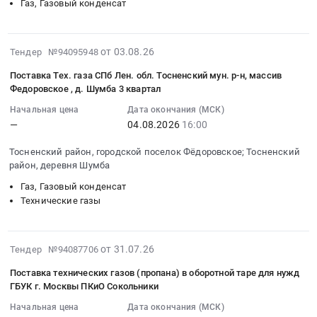
нужд
Газ, Газовый конденсат
13:00:00
отопительного
,
,
Газовый
ОГАУ
:
периода
Russia,
Russia,
конденсат
Каргасокское
Тендер:
2026/2027
RU
RU
Предмет
райветуправление
2026-
,
от 03.08.26
года
Тендер №94095948
Тамбовская
Алтайский
тендера:
).
08-
Поставка
Тендер
область
край
Поставка Тех. газа СПб Лен. обл. Тосненский мун. р-н, массив
Поставка
Цена:
04
пункта
на
Газ,
Газ,
Федоровское , д. Шумба 3 квартал
сжиженного
50000
10:11:24
наполнения
поставку
Газовый
Газовый
углеводородного
руб.
Начальная цена
Дата окончания (МСК)
:
баллонов
сжиженного
конденсат
конденсат
газа,
—
04.08.2026
16:00
2026-
сжиженным
углеводородного
Предмет
Предмет
используемого
08-
углеводородным
газа
тендера:
тендера:
Тосненский район, городской поселок Фёдоровское; Тосненский
в
04
газом
(СУГ)
поставки
район, деревня Шумба
Поставка
качестве
16:00:00
на
для
газа.
технических
моторного
Газ, Газовый конденсат
:
АЗС
проведения
Цена:
газов
топлива
Технические газы
Тендер
ООО
отопительного
19260.34
для
для
на
Газпромнефть-
периода
руб.
нужд
автомобильного
поставку
Центр
2026/2027
Главного
2026-
транспорта
от 31.07.26
Тендер №94087706
Тех.газа
Тендер:
года
управления
07-
в
СПб
,
at
Поставка технических газов (пропана) в оборотной таре для нужд
МЧС
31
2026г.
Лен.обл.
Поставка
Демянский
ГБУК г. Москвы ПКиО Сокольники
России
18:05:23
Цена:
Тосненский
пункта
район,
по
Начальная цена
Дата окончания (МСК)
:
113325
мун.
наполнения