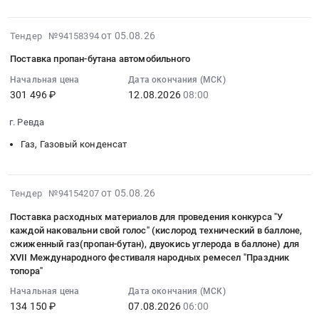
природного
:
производственного
Ленинградская
at
Негино,
и/
Тендер
потребления
область
г.
Брянская
или
2026-
на
от 05.08.26
Тендер №94158394
в
Санкт-
Ялта,
область
газа
08-
поставку
качестве
Петербург
город
Поставка пропан-бутана автомобильного
,
горючего
09
сжиженного
топлива,
город
Алупка,
Russia,
природного
12:17:04
Начальная цена
Дата окончания (МСК)
углеводородного
для
,
Крым
RU
сухого
301 496 ₽
12.08.2026
08:00
:
газа
нужд
Russia,
республика
Брянская
отбензиненного.
2026-
для
МУП
RU
,
г. Ревда
область
Цена:
08-
нужд
Кольского
Ленинградская
Russia,
Газ,
181639.94
12
ГБУЗ
Газ, Газовый конденсат
округа
область
RU
Газовый
руб.
08:00:00
СК
УЖКХ
Газ,
Крым
конденсат
:
Предгорная
Тендер
Газовый
республика
Предмет
Тендер
2026-
РБ
от 05.08.26
Тендер №94154207
на
конденсат
Генераторы,
тендера:
на
08-
Тендер
поставку
Предмет
Трансформаторы,
Поставка расходных материалов для проведения конкурса "У
поставка
поставку
05
на
сжиженного
тендера:
Электродвигатели,
каждой наковальни свой голос" (кислород технический в баллоне,
газа
пропан-
11:58:27
поставку
углеводородного
Поставка
сжиженный газ(пропан-бутан), двуокись углерода в баллоне) для
Реакторы,
горючего
бутана
:
сжиженного
газа,
технических
XVII Международного фестиваля народных ремесел "Праздник
Энергетические
природного
автомобильного
2026-
углеводородного
топора"
используемого
газов
установки
и/
Тендер
08-
газа
для
(азот,
Начальная цена
Дата окончания (МСК)
Предмет
или
на
07
для
коммунально-
углекислота,
134 150 ₽
07.08.2026
06:00
тендера:
газа
поставку
06:00:00
нужд