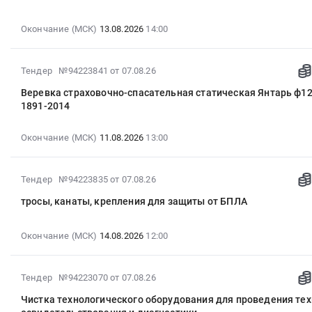
07
Кислота
Тендер
18:11:25
ортофосфорная
на
:
Окончание (МСК)
13.08.2026
14:00
экстракционная
анализатор
2026-
Рассматриваются
лазерный
08-
производители
2026-
Тендер №94223841
от 07.08.26
SciAps
13
Апатит
08-
Z
14:00:00
Веревка страховочно-спасательная статическая Янтарь ф1
и
07
902C+
:
1891-2014
Уралхим
18:11:25
(НКНХ)
Тендер
Поставка
:
at
на
Окончание (МСК)
11.08.2026
13:00
в
2026-
г.
бюджетную
г.
08-
Тобольск,
ОЦЕНКА-
Томск
11
Тюменская
РАСХОДОМЕРЫ
2026-
Тендер №94223835
от 07.08.26
в
13:00:00
область
Тендер
08-
2027
:
тросы, канаты, крепления для защиты от БПЛА
,
на
07
году
Тендер
Russia,
бюджетную
18:11:24
Тара:
на
RU
ОЦЕНКА-
:
Окончание (МСК)
14.08.2026
12:00
кубовые
веревку
Тюменская
РАСХОДОМЕРЫ
2026-
контейнеры
страховочно-
область
at
08-
Тендер:
спасательная
2026-
Лабораторное
г.
Тендер №94223070
от 07.08.26
14
Кислота
статическая
08-
(кроме
Тобольск,
12:00:00
Чистка технологического оборудования для проведения те
ортофосфорная
Янтарь
07
медицинского)
Тюменская
: