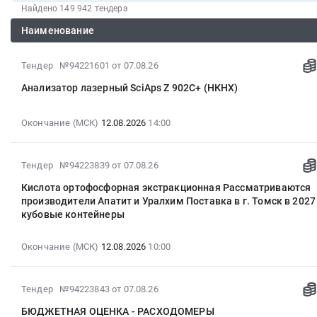
Найдено 149 942 тендера
Наименование
2026-
Тендер №94221601
от 07.08.26
08-
Анализатор лазерный SciAps Z 902C+ (НКНХ)
07
18:58:21
:
Окончание (МСК)
12.08.2026
14:00
2026-
08-
2026-
Тендер №94223839
от 07.08.26
12
08-
14:00:00
Кислота ортофосфорная экстракционная Рассматриваются
07
:
производители Апатит и Уралхим Поставка в г. Томск в 2027 
18:11:25
Тендер
кубовые контейнеры
:
на
2026-
анализатор
Окончание (МСК)
12.08.2026
10:00
08-
лазерный
12
SciAps
10:00:00
Z
2026-
Тендер №94223843
от 07.08.26
:
902C+
08-
БЮДЖЕТНАЯ ОЦЕНКА - РАСХОДОМЕРЫ
Тендер:
(НКНХ)