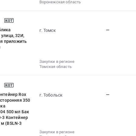
Воронежская область
блика
—
г. Томск
улица, 32И,
тся приложить
м
Закупки в регионе
Томская область
онтейнер Rox
—
г. Тобольск
хсторонняя 350
йка
4 500 мл Бак
0-3 Контейнер
 м (BSLN-3
Закупки в регионе