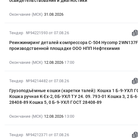
освидетельствования и диагностики
экстракционная
ф12
18:00:57
и
область
Тендер:
Рассматриваются
мм
:
испытательное
,
тросы,
Окончание (МСК)
31.08.2026
производители
ГОСТ
2026-
оборудование
Russia,
канаты,
Апатит
EN
08-
и
RU
крепления
и
1891-
31
материалы,
Тюменская
для
2026-
Тендер №94221593
от 07.08.26
Уралхим
2014
00:00:00
обслуживание
область
защиты
08-
Поставка
Тендер
:
Реинжиниринг деталей компрессора С-504 Hycomp 2WN137F
и
Оценочная
от
07
в
на
производственной площадке ООО НПП Нефтехимия
Тендер
монтаж
деятельность
БПЛА
17:09:22
г.
веревку
на
Предмет
Предмет
Тендер:
:
Томск
страховочно-
чистку
тендера:
тендера:
Окончание (МСК)
12.08.2026
17:00
тросы,
2026-
в
спасательная
технологического
Анализатор
БЮДЖЕТНАЯ
канаты,
08-
2027
статическая
оборудования
лазерный
ОЦЕНКА
крепления
12
году
Янтарь
2026-
для
Тендер №94214482
от 07.08.26
SciAps
-
для
17:00:00
Тара:
ф12
08-
проведения
Z
РАСХОДОМЕРЫ.
защиты
:
Грузоподъёмные кошки (каретки талей): Кошка 1 Б-9-УХЛ Г
кубовые
мм
07
технического
902C+
Цена:
от
Кошка ручная К-Ex-2, 0Б-УХЛ ТУ 24. 09. 793-01 Кошка 3, 2 Б
Тендер:
контейнеры
ГОСТ
17:04:27
освидетельствования
(НКНХ).
0
БПЛА
28408-89 Кошка 5, 0 Б-9-УХЛ ГОСТ 28408-89
Реинжиниринг
at
EN
:
и
Цена:
руб.
at
деталей
г.
1891-
2026-
диагностики
0
г.
компрессора
Окончание (МСК)
12.08.2026
13:00
Тобольск,
2014
08-
Тендер
руб.
Москва,
С-504
Тюменская
at
12
на
Москва
Hycomp
область
г.
13:00:00
чистку
2026-
город
Тендер №94212371
от 07.08.26
2WN137F