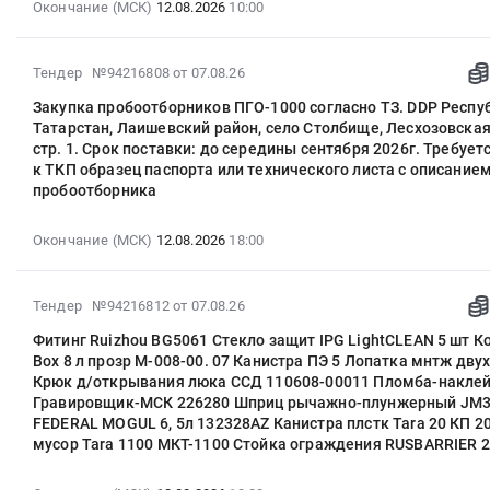
:
Окончание (МСК)
12.08.2026
10:00
Кошка
00444-
,
тендера:
PAWO
Hycomp
2026-
1
029-
Russia,
Поставка
819
2WN137F
08-
Б-9-
В-
RU
технических
W
на
2026-
Тендер №94216808
от 07.08.26
12
УХЛ
Ю-
Тюменская
средств
Seil+SE
производственной
08-
10:00:00
ГОСТ
ПТК.ОЛ1
область
Закупка пробоотборников ПГО-1000 согласно ТЗ. DDP Респу
для
ф7
площадке
07
:
28408-
(ЗСНХ).
Татарстан, Лаишевский район, село Столбище, Лесхозовская 
Оборудование
модернизации
мм
ООО
15:08:35
Тендер:
89
стр. 1. Срок поставки: до середины сентября 2026г. Требуе
Товар
и
КЛВС
и
НПП
:
Пластина
Кошка
к ТКП образец паспорта или технического листа с описание
должен
материалы
Богучанской
ф12,5
Нефтехимия.
2026-
пробоотборника
Ф4
ручная
быть
для
ГЭС.
мм
Цена:
08-
в/
К-
новым,
промышленной
Цена:
at
0
12
с
Ex-
Окончание (МСК)
12.08.2026
18:00
изготовленным
безопасности
0
Балахнинский
руб.
18:00:00
3х1000х1000
2,0Б-
не
Предмет
руб.
район,
:
Тендер:
УХЛ
ранее,
тендера:
рабочий
Тендер
2026-
Пластина
Тендер №94216812
от 07.08.26
ТУ
чем
Установка
поселок
на
08-
Ф4
24.09.793-
за
термокаталитическая
Фитинг Ruizhou BG5061 Стекло защит IPG LightCLEAN 5 шт К
Гидроторф,
закупку
07
в/
01
3
(УТК)
Box 8 л прозр M-008-00. 07 Канистра ПЭ 5 Лопатка мнтж дву
Нижегородская
пробоотборников
15:08:35
с
Кошка
года
Крюк д/открывания люка ССД 110608-00011 Пломба-накле
для
область
ПГО-1000
:
3х1000х1000
3,2
Гравировщик-МСК 226280 Шприц рычажно-плунжерный JM30
до
нужд
,
согласно
2026-
at
Б-6-
FEDERAL MOGUL 6, 5л 132328AZ Канистра плстк Tara 20 КП 2
передачи
ООО
Russia,
ТЗ.
08-
г.
мусор Tara 1100 МКТ-1100 Стойка ограждения RUSBARRIER 2
УХЛ
товара
"СИБУР-
RU
DDP
12
Воронеж,
ГОСТ
Покупателю
Инновации".
Нижегородская
Республика
18:00:00