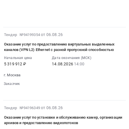
░░░░░░░░░░░░░░░░░░░░░░░░░░░░░░░░░░░░░░░░░
услуг
░░░░░░░░░░░░░░░░░░░
░░░░░░░░░░░░░░░░░░░░░
связи
░░░░░░░░░░░░░░░░░░░░░░░░
░░
░░░░░░░░░░
░░░░░░░░░░░░░░░░░░░░░░░░░░░░
░░░░░░░░
по
развитию
краевых
2026-
от 06.08.26
Тендер №94199354
телекоммуникаций
08-
в
Оказание услуг по предоставлению виртуальных выделенных
06
Забайкальском
каналов (VPN L2) Ethernet с разной пропускной способностью
21:21:20
крае
Начальная цена
Дата окончания (МСК)
:
в
5 319 912 ₽
14.08.2026
14:00
2026-
сфере
08-
ИКТ
г. Москва
14
(00009075-
Заказчик
14:00:00
ЭА)
░░░░░░
░░░░░░░░░░░░░░░░░░░░░
:
Тендер
Тендер
на
на
оказание
2026-
от 06.08.26
Тендер №94196349
оказание
услуг
08-
услуг
Оказание услуг по установке и обслуживанию камер, организации
связи
06
по
архивов и предоставлению видеопотоков
по
21:00:27
предоставлению