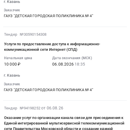
тендера:
сети
услуг
г. Казань
Интернет
08-
Оказание
"Интернет"
по
в
06
Заказчик
услуг
(мероприятия
передаче
общественных
ГАУЗ "ДЕТСКАЯ ГОРОДСКАЯ ПОЛИКЛИНИКА № 4"
18:35:57
по
в
СМС-
зданиях.
:
аренде
сфере
сообщений
Цена:
Тендер
оптических
информационно-
(Идентификация,
2026-
Тендер №30590154308
36763.98
на
волокон
коммуникационных
аутентификация
08-
руб.
услуги
Услуги по предоставление доступа к информационно-
для
технологий)
и
06
связи
коммуникационной сети Интернет (СПД)
ООО
at
авторизация)
18:35:37
Тендер
ВИТРИНА
г.
Начальная цена
Дата окончания (МСК)
Тендер
:
на
ТВ
10 000 ₽
06.08.2026
18:35
Элиста,г.
на
2026-
услуги
в
Городовиковск,г.
рамочный
08-
связи
г. Казань
г.
Лагань,Малодербетовский
договор
06
at
Москва.
район,
Заказчик
300
18:35:37
г.
Цена:
ГАУЗ "ДЕТСКАЯ ГОРОДСКАЯ ПОЛИКЛИНИКА № 4"
село
000,00
:
Казань,
0
Малые
руб.
Тендер
Татарстан
руб.
Дербеты,Целинный
оказание
на
республика
2026-
от 06.08.26
Тендер №94198252
район,
услуг
услуги
,
08-
село
по
по
Оказание услуг по организации канала связи для присоединения к
Russia,
06
Троицкое,Яшкульский
передаче
предоставление
Единой интегрированной мультисервисной телекоммуникационной
RU
18:27:27
район,
сети Правительства Московской области и создание единой
СМС-
доступа