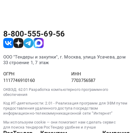
руб.
200
категории со всех площадок в одном месте.
услуг
Мбит/
фиксированной
сек
телефонной
для
связи
объектов
по
8-800-555-69-56
АО
технологии
СберТех
SIP
в
TRUNK.
г.
ООО "Тендеры и закупки", г. Москва, улица Усачева, дом
Цена:
Новосибирск
33 строение 1, 7 этаж
24282
at
руб.
ОГРН
ИНН
Новосибирск,
1117746910160
7703756587
Новосибирская
область
ОКВЭД: 62.01 Разработка компьютерного программного
,
обеспечения
Russia,
Код ИТ-деятельности: 2.01 - Реализация программ для ЭВМ путем
RU
предоставления удаленного доступа посредством
Новосибирская
информационно-телекоммуникационной сети “Интернет”
область
Мы используем cookie — они помогают нам сделать сервис
Услуги
для поиска тендеров РосТендер удобнее и лучше
Интернет,