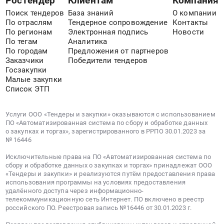
РосТендер
Клиентам
Компания
передачи
Поиск тендеров
База знаний
О компании
данных,
По отраслям
Тендерное сопровождение
Контакты
По регионам
Электронная подпись
Новости
местной
По тегам
Аналитика
телефонной
По городам
Предложения от партнеров
связи
Заказчики
Победители тендеров
Предмет
Госзакупки
тендера:
Малые закупки
Оказание
Список ЭТП
телематических
услуг
Услуги ООО «Тендеры и закупки» оказываются с использованием
связи:
ПО «Автоматизированная система по сбору и обработке данных
резервный
о закупках и торгах», зарегистрированного в РРПО 30.01.2023 за
№ 16446
безлимитный
интернет-
Исключительные права на ПО «Автоматизированная система по
канал
сбору и обработке данных о закупках и торгах» принадлежат ООО
«Тендеры и закупки» и реализуются путём предоставления права
200
использования программы на условиях предоставления
Мбит/
удалённого доступа через информационно-
сек
телекоммуникационную сеть Интернет. ПО включено в реестр
российского ПО. Реестровая запись №16446 от 30.01.2023 г.
для
объектов