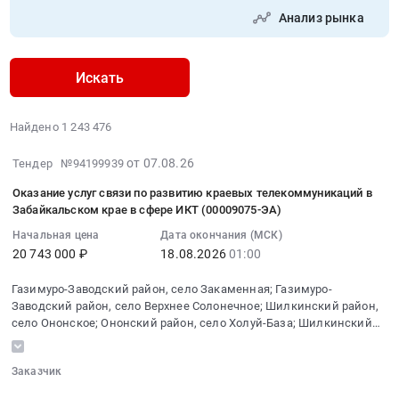
Анализ рынка
Искать
Найдено 1 243 476
2026-
от 07.08.26
Тендер №94199939
08-
Оказание услуг связи по развитию краевых телекоммуникаций в
07
Забайкальском крае в сфере ИКТ (00009075-ЭА)
03:22:29
Начальная цена
Дата окончания (МСК)
:
20 743 000 ₽
18.08.2026
01:00
2026-
08-
Газимуро-Заводский район, село Закаменная; Газимуро-
18
Заводский район, село Верхнее Солонечное; Шилкинский район,
01:00:00
село Ононское; Ононский район, село Холуй-База; Шилкинский
:
район, село Зубарево
Тендер
Заказчик
на
░░░░░░░░░░░░░░░░░░░░░░░░
оказание