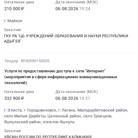
предоставлению
местной
19:24:35
Начальная цена
Дата окончания (МСК)
для
Забайкальский
RU
телефонной
телефонной
210 000 ₽
06.08.2026
19:24
:
ООО
край
Татарстан
связи
связи
2026-
ВИТРИНА
Услуги
республика
г. Майкоп
и
Предмет
08-
ТВ
Интернет,
Услуги
доступа
тендера:
06
Заказчик
в
передачи
Интернет,
к
Оказание
ГКУ РА "ЦБ УЧРЕЖДЕНИЙ ОБРАЗОВАНИЯ И НАУКИ РЕСПУБЛИКИ
19:24:35
г.
данных,
передачи
АДЫГЕЯ"
сети
услуг
:
Москва
местной
данных,
Интернет
по
Тендер
Тендер
телефонной
местной
в
предоставлению
на
на
связи
телефонной
2026-
Тендер №30590154559
общественных
виртуальных
услуги
оказание
Предмет
связи
08-
зданиях
выделенных
связи
Услуги по предоставлению доступа к сети "Интернет"
услуг
тендера:
Предмет
06
at
каналов
Тендер
(мероприятия в сфере информационно-коммуникационных
по
Оказание
тендера:
19:21:04
Новосергиевский
(VPN
технологий)
на
аренде
услуг
Оказание
:
район,
L2)
услуги
Начальная цена
Дата окончания (МСК)
оптических
связи
услуг
2026-
поселок
Ethernet
связи
332 900 ₽
06.08.2026
19:21
волокон
по
по
08-
Новосергиевка,
с
at
для
развитию
установке
06
Оренбургская
разной
г. Элиста, г. Городовиковск, г. Лагань, Малодербетовский район,
г.
ООО
краевых
и
19:21:04
село Малые Дербеты, Целинный район, село Троицкое,
область
пропускной
Майкоп,
ВИТРИНА
телекоммуникаций
обслуживанию
:
Яшкульский район, поселок Яшкуль
,
способностью.
Адыгея
ТВ
в
камер,
Тендер
Russia,
Цена:
республика
Заказчик
в
Забайкальском
организации
на
RU
5319912
УФСИН РОССИИ ПО РЕСПУБЛИКЕ КАЛМЫКИЯ