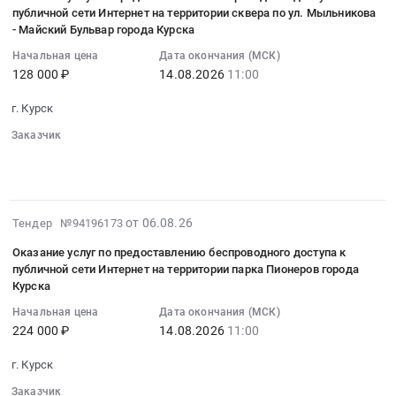
06
временное
публичной сети Интернет на территории сквера по ул. Мыльникова
Куйбышева
и
беспроводного
16:48:06
- Майский Бульвар города Курска
пользование,
города
техническому
доступа
:
монтажу,
Курска
сопровождению
Начальная цена
Дата окончания (МСК)
к
2026-
настройке
Тендер
128 000 ₽
14.08.2026
11:00
колл-
публичной
08-
и
на
центра
сети
14
г. Курск
техническому
оказание
на
Интернет
11:00:00
обслуживанию
услуг
базе
на
Заказчик
:
систем
по
░░░░░░░░░░░░░░
░░░░░░░░░░░░░░░░░░░░
оборудования
территории
Тендер
░░░░░░░░░░░░░░░░░░
░░░░░░░░░░░░
░░░░░░░░░░░░
управления
предоставлению
Виртуальной
Театральной
на
и
беспроводного
АТС.
площади
оказание
систем
доступа
Цена:
города
услуг
2026-
от 06.08.26
Тендер №94196173
связи
к
0
Курска
по
08-
(интерком,
публичной
руб.
Тендер
Оказание услуг по предоставлению беспроводного доступа к
предоставлению
06
радиосвязь)
сети
публичной сети Интернет на территории парка Пионеров города
на
беспроводного
16:48:06
в
Курска
Интернет
оказание
доступа
:
рамках
на
услуг
Начальная цена
Дата окончания (МСК)
к
2026-
Международного
территории
по
224 000 ₽
14.08.2026
11:00
публичной
08-
фестиваля
сквера
предоставлению
сети
14
молодёжи
по
г. Курск
беспроводного
Интернет
11:00:00
(МФМ)
ул.
доступа
на
Заказчик