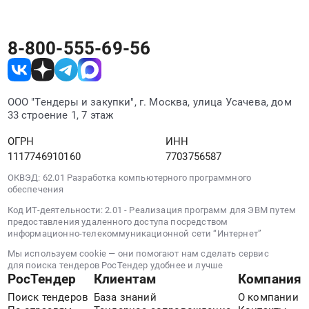
тендера:
Предмет
Закупка
тендера:
видеокарты
Закупка
8-800-555-69-56
PNY
мобильной
RTX
нефтеперерабатывающей
PRO
установки
6000
ООО "Тендеры и закупки", г. Москва, улица Усачева, дом
(МНПУ).
Blackwell
33 строение 1, 7 этаж
Цена:
Server
0
Edition.
ОГРН
ИНН
руб.
Цена:
1117746910160
7703756587
0
ОКВЭД: 62.01 Разработка компьютерного программного
руб.
обеспечения
Код ИТ-деятельности: 2.01 - Реализация программ для ЭВМ путем
предоставления удаленного доступа посредством
информационно-телекоммуникационной сети “Интернет”
Мы используем cookie — они помогают нам сделать сервис
для поиска тендеров РосТендер удобнее и лучше
РосТендер
Клиентам
Компания
Поиск тендеров
База знаний
О компании