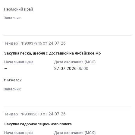
и
Russia,
и
2026-
накидных
RU
Пермский край
парфюмерия
07-
Тендер
Удмуртская
Предмет
28
Заказчик
на
республика
тендера:
░░░░░░
░░░░░░░░░░
░░░░░░
09:00:00
закупку
Резинотехнические
Закупка
:
ключей
изделия
хозяйственных
Тендер
трубных
Предмет
2026-
от 24.07.26
Тендер №93937946
материалов.
на
и
тендера:
07-
Цена:
поставку
накидных
Закупка песка, щебня с доставкой на Янбайское мр
Закупка
24
0
трубы
at
набивки
12:51:03
Начальная цена
Дата окончания (МСК)
руб.
железобетонной
г.
—
27.07.2026
06:00
сальниковой.
:
и
Ижевск,
Цена:
2026-
щебня
Удмуртская
г. Ижевск
0
07-
доломитового
республика
руб.
27
Заказчик
Тендер
,
░░░░░░
░░░░░░░░░░
░░░░░░
06:00:00
на
Russia,
:
поставку
RU
Тендер
трубы
Удмуртская
2026-
от 24.07.26
Тендер №93932613
на
железобетонной
республика
07-
закупку
и
Закупка гидроизоляционного полога
Трубопроводная
24
песка,
щебня
и
11:23:56
Начальная цена
Дата окончания (МСК)