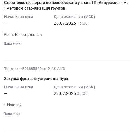
закупку
мр.
Удмуртская
Строительство дороги до Белебейского уч. скв 1П (Айнурское н. м.
Тара
23
ремней
) методом стабилизация грунтов
Цена:
республика
и
08:56:02
клиновых
0
,
Начальная цена
Дата окончания (МСК)
упаковка
:
Тендер
руб.
Russia,
—
28.07.2026
16:00
Предмет
2026-
на
RU
тендера:
07-
закупку
Респ. Башкортостан
Удмуртская
Закупка
28
ремней
республика
бутылок
Заказчик
16:00:00
клиновых
Сантехнические
░░░░░░
░░░░░░░░░░
░░░░░░
ПЭТ
:
at
изделия.
5
Тендер
г.
Неметаллические
л.
на
Ижевск,
2026-
трубы
от 22.07.26
Тендер №93885569
Цена:
строительство
Удмуртская
07-
Предмет
0
дороги
Закупка фрез для устройства Буря
республика
22
тендера:
руб.
до
,
14:37:42
Начальная цена
Дата окончания (МСК)
Закупка
Белебейского
Russia,
—
23.07.2026
06:00
:
ленты
уч.
RU
2026-
ФУМ.
скв
г. Ижевск
Удмуртская
07-
Цена:
1П
республика
23
0
Заказчик
(Айнурское
Резинотехнические
░░░░░░
░░░░░░░░░░
░░░░░░
06:00:00
руб.
н.м.)
изделия
:
методом
Предмет
Тендер