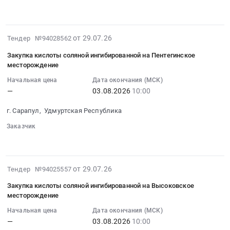
Тендер
Строительные
░░░░░░
░░░░░░░░░░
░░░░░░
10:00:00
измерительные
прицепа
на
материалы
:
приборы
(с
закупку
Предмет
Тендер
и
ответной
кранов
2026-
тендера:
от 29.07.26
Тендер №94028562
на
автоматика,
частью)
шаровых
07-
Закупка
закупку
монтаж
6S5789.001
Закупка кислоты соляной ингибированной на Пентегинское
КШЦМФ.01.1100006-
29
фанеры
кислоты
и
Knott.
месторождение
01
15:47:05
ламинированной.
соляной
обслуживание
Цена:
DN100
Начальная цена
Дата окончания (МСК)
:
Цена:
ингибированной
Предмет
0
PN0.6МПа
—
03.08.2026
10:00
2026-
0
на
тендера:
руб.
at
08-
руб.
Белебейский
Закупка
г. Сарапул, Удмуртская Республика
Сарапульский
03
участок
ареометров
район,
Заказчик
10:00:00
Тендер
для
деревня
░░░░░░
░░░░░░░░░░
░░░░░░
:
на
нефти
Девятово,
Тендер
закупку
и
Удмуртская
на
кислоты
нефтепродуктов
2026-
от 29.07.26
Тендер №94025557
республика
закупку
соляной
2
07-
,
кислоты
Закупка кислоты соляной ингибированной на Высоковское
ингибированной
шт.
29
Russia,
соляной
месторождение
на
Цена:
15:17:27
RU
ингибированной
Белебейский
0
Начальная цена
Дата окончания (МСК)
:
Удмуртская
на
участок
—
03.08.2026
10:00
руб.
2026-
республика
Пентегинское