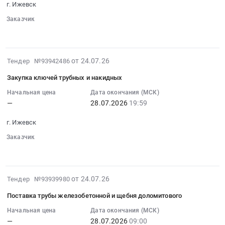
на
RU
г. Ижевск
водонапорное
07-
тендера:
закупку
Удмуртская
оборудование,
29
Заказчик
Закупка
хозяйственных
республика
Компрессоры,
░░░░░░
░░░░░░░░░░
░░░░░░
19:59:59
фекального
материалов
Резинотехнические
монтаж
:
насоса
at
изделия
и
Тендер
Unipump
г.
Предмет
2026-
от 24.07.26
Тендер №93942486
обслуживание
на
Fekamax
Ижевск,
тендера:
07-
Предмет
закупку
100-
Удмуртская
Закупка ключей трубных и накидных
Закупка
24
тендера:
набивки
15-
республика
торцевых
15:23:25
Начальная цена
Дата окончания (МСК)
Закупка
сальниковой
7,5.
,
—
28.07.2026
19:59
уплотнений.
:
ЗИП
Тендер
Цена:
Russia,
Цена:
2026-
к
на
0
RU
г. Ижевск
0
07-
насосам
закупку
руб.
Удмуртская
руб.
28
Заказчик
УОДН,
набивки
республика
░░░░░░
░░░░░░░░░░
░░░░░░
19:59:59
НБ,ЦНС.
сальниковой
Хозяйственные
:
Цена:
at
товары,
Тендер
0
г.
Товары
2026-
от 24.07.26
Тендер №93939980
на
руб.
Ижевск,
широкого
07-
закупку
Удмуртская
Поставка трубы железобетонной и щебня доломитового
потребления,
24
ключей
республика
Бытовая
14:22:46
Начальная цена
Дата окончания (МСК)
трубных
,
—
28.07.2026
09:00
химия
: