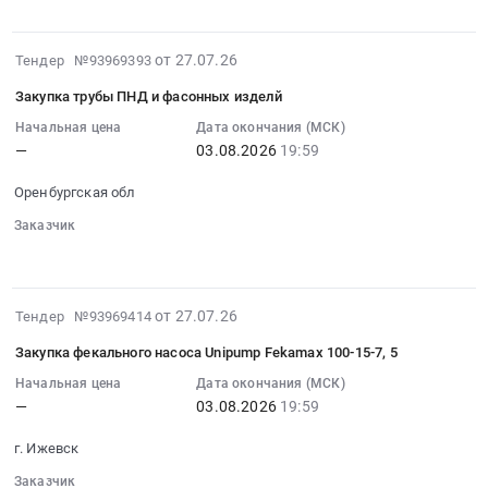
на
Пермский
металлов
:
0
закупку
край
Предмет
Тендер
руб.
грузовых
Стальные
2026-
от 27.07.26
Тендер №93969393
тендера:
на
автомобильных
изделия,
07-
Закупка
закупку
шин
Закупка трубы ПНД и фасонных изделй
Металлопрокат,
27
полосы
электротехнических
(62
Листовой
15:31:28
Начальная цена
Дата окончания (МСК)
стальной
материалов
шт)
—
03.08.2026
19:59
прокат
:
40*4.
Тендер
at
из
2026-
Цена:
на
Сарапульский
Оренбургская обл
стали
08-
0
закупку
район,
и
03
Заказчик
руб.
электротехнических
деревня
черных
░░░░░░
░░░░░░░░░░
░░░░░░
19:59:59
материалов
Девятово,
металлов
:
at
Удмуртская
Предмет
Тендер
Респ.
республика
2026-
от 27.07.26
Тендер №93969414
тендера:
на
Башкортостан,
,
07-
Закупка
закупку
Башкортостан
Закупка фекального насоса Unipump Fekamax 100-15-7, 5
Russia,
27
проволоки
трубы
республика
RU
15:00:04
Начальная цена
Дата окончания (МСК)
вязальной
ПНД
,
—
03.08.2026
19:59
Удмуртская
:
3мм.
и
Russia,
республика
2026-
Цена:
фасонных
RU
г. Ижевск
Шины
08-
0
изделй
Башкортостан
для
03
Заказчик
руб.