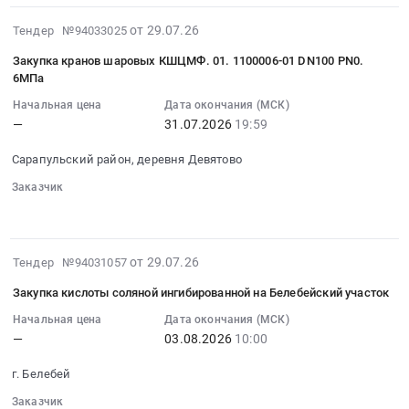
Тендер
RU
край
тендера:
Тендер
на
Удмуртская
Лес
2026-
от 29.07.26
Тендер №94033025
Закупка
на
закупку
республика
круглый
07-
смазочных
закупку
ареометров
Закупка кранов шаровых КШЦМФ. 01. 1100006-01 DN100 PN0.
Запчасти
Предмет
29
материалов
фанеры
6МПа
для
для
тендера:
17:49:04
и
ламинированной
нефти
легковых
Начальная цена
Дата окончания (МСК)
Закупка
:
жидкостей.
Тендер
и
автомобилей,
—
31.07.2026
19:59
бревен
2026-
Цена:
на
нефтепродуктов
Автомобильные
с
07-
0
закупку
Сарапульский район, деревня Девятово
2
аксессуары
доставкой.
31
руб.
фанеры
шт
Предмет
Цена:
Заказчик
19:59:59
ламинированной
at
тендера:
░░░░░░
░░░░░░░░░░
░░░░░░
0
:
at
г.
Закупка
руб.
Тендер
г.
Ижевск,
амортизатора
на
Ижевск,
2026-
Удмуртская
от 29.07.26
ВАЗ
Тендер №94031057
закупку
Удмуртская
07-
республика
2101-
кранов
Закупка кислоты соляной ингибированной на Белебейский участок
республика
29
,
07
шаровых
,
16:48:03
Начальная цена
Дата окончания (МСК)
Russia,
заднего,
КШЦМФ.01.1100006-
Russia,
—
03.08.2026
10:00
:
RU
замка
01
RU
2026-
Удмуртская
бортового
DN100
г. Белебей
Удмуртская
08-
республика
для
PN0.6МПа
республика
03
Контрольно-
Заказчик
легкового