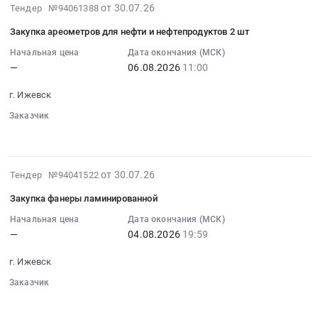
материалов
2026-
2101-
от 30.07.26
Тендер №94061388
на
и
07-
07
закупку
жидкостей
Закупка ареометров для нефти и нефтепродуктов 2 шт
30
заднего,
бревен
at
19:43:28
Начальная цена
Дата окончания (МСК)
замка
с
г.
—
06.08.2026
11:00
:
бортового
доставкой
Ижевск,
2026-
для
Тендер
Удмуртская
г. Ижевск
08-
легкового
на
республика
06
прицепа
Заказчик
закупку
,
░░░░░░
░░░░░░░░░░
░░░░░░
11:00:00
(с
бревен
Russia,
:
ответной
с
RU
Тендер
частью)
доставкой
Удмуртская
2026-
от 30.07.26
Тендер №94041522
на
6S5789.001
at
республика
07-
закупку
Knott
Пермский
Закупка фанеры ламинированной
Автомобильные
30
ареометров
at
край,
и
10:36:51
Начальная цена
Дата окончания (МСК)
для
г.
Пермский
—
04.08.2026
19:59
моторные
:
нефти
Ижевск,
край
масла,
2026-
и
Удмуртская
,
г. Ижевск
смазки,
08-
нефтепродуктов
республика
Russia,
технические
04
Заказчик
2
,
RU
жидкости
░░░░░░
░░░░░░░░░░
░░░░░░
19:59:59
шт
Russia,
Пермский
Предмет
: