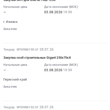
Удмуртская
28
0
нижних
ROLF
республика
10:50:06
Начальная цена
Дата окончания (МСК)
руб.
головок
Krafton
—
03.08.2026
19:59
Мобильные
:
шатуна
Energy
металлические
2026-
П8
40
г. Ижевск
и
08-
Тендер
для
бетонные
03
Заказчик
на
ГПЭС
сооружения,
░░░░░░
░░░░░░░░░░
░░░░░░
19:59:59
закупку
at
Мобильные
:
нижних
г.
здания
Тендер
головок
Ижевск,
2026-
от 28.07.26
Тендер №93986190
Предмет
на
шатуна
Удмуртская
07-
тендера:
закупку
П8
Закупка скоб строительных Gigant 250x70x8
республика
28
Закупка
ЗИП
at
,
10:50:00
Начальная цена
Дата окончания (МСК)
автошин
для
г.
—
03.08.2026
19:59
Russia,
:
для
ключа
Ижевск,
RU
2026-
вагон-
ГКШ-1200
Удмуртская
Пермский край
Удмуртская
08-
домов.
Тендер
республика
республика
03
Заказчик
Цена:
на
,
Автомобильные
░░░░░░
░░░░░░░░░░
░░░░░░
19:59:59
0
закупку
Russia,
и
:
руб.
ЗИП
RU
моторные
Тендер
для
Удмуртская
2026-
от 28.07.26
Тендер №93986192
масла,
на
ключа