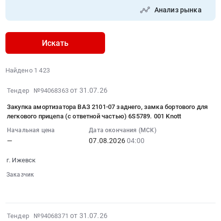
Анализ рынка
Искать
Найдено 1 423
2026-
от 31.07.26
Тендер №94068363
07-
Закупка амортизатора ВАЗ 2101-07 заднего, замка бортового для
31
легкового прицепа (с ответной частью) 6S5789. 001 Knott
09:57:38
Начальная цена
Дата окончания (МСК)
:
—
07.08.2026
04:00
2026-
08-
г. Ижевск
07
Заказчик
04:00:00
░░░░░░
░░░░░░░░░░
░░░░░░
:
Тендер
на
2026-
от 31.07.26
Тендер №94068371
закупку