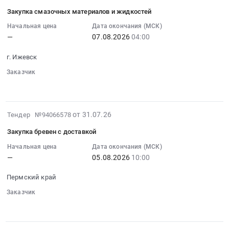
07-
амортизатора
Закупка смазочных материалов и жидкостей
31
ВАЗ
09:57:38
Начальная цена
Дата окончания (МСК)
2101-
—
07.08.2026
04:00
:
07
2026-
заднего,
г. Ижевск
08-
замка
07
Заказчик
бортового
░░░░░░
░░░░░░░░░░
░░░░░░
04:00:00
для
:
легкового
Тендер
прицепа
2026-
от 31.07.26
Тендер №94066578
на
(с
07-
закупку
Закупка бревен с доставкой
ответной
31
смазочных
частью)
08:56:42
Начальная цена
Дата окончания (МСК)
материалов
6S5789.001
—
05.08.2026
10:00
:
и
Knott
2026-
жидкостей
Пермский край
Тендер
08-
Тендер
на
05
Заказчик
на
закупку
░░░░░░
░░░░░░░░░░
░░░░░░
10:00:00
закупку
амортизатора
:
смазочных
ВАЗ
Тендер