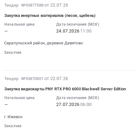
стабилизация
2026-
тендера:
от 22.07.26
Тендер №93877588
на
грунтов
07-
Закупка
закупку
Закупка инертных материалов (песок, щебень)
Тендер
22
ремней
фрез
на
11:04:03
Начальная цена
Дата окончания (МСК)
клиновых.
для
строительство
—
24.07.2026
11:00
:
Цена:
устройства
дороги
2026-
0
Буря
Сарапульский район, деревня Девятово
до
07-
руб.
Тендер
Белебейского
24
Заказчик
на
уч.
░░░░░░
░░░░░░░░░░
░░░░░░
11:00:00
закупку
скв
:
фрез
1П
Тендер
для
2026-
(Айнурское
от 22.07.26
Тендер №93870801
на
устройства
07-
н.м.)
закупку
Буря
Закупка видеокарты PNY RTX PRO 6000 Blackwell Server Edition
22
методом
инертных
at
08:31:28
Начальная цена
Дата окончания (МСК)
стабилизация
материалов
г.
—
27.07.2026
06:00
:
грунтов
(песок,
Ижевск,
2026-
at
щебень)
Удмуртская
г. Ижевск
07-
Респ.
Тендер
республика
27
Башкортостан,
Заказчик
на
,
░░░░░░
░░░░░░░░░░
░░░░░░
06:00:00
Башкортостан
закупку
Russia,
: