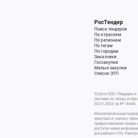
РосТендер
Поиск тендеров
По отраслям
По регионам
По тегам
По городам
Заказчики
Госзакупки
Малые закупки
Список ЭТП
Услуги ООО «Тендеры и
система по сбору и обр
30.01.2023 за № 16446
Исключительные права 
закупках и торгах» при
предоставления права 
доступа через информа
российского ПО. Реестр