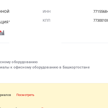
ННОЙ
ИНН
7715568
КПП
7730010
АЦИЯ"
исному оборудованию
риалы к офисному оборудованию в Башкортостане
ериалов
Посмотреть