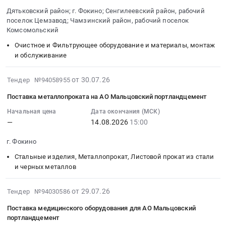
2026-
и
судов
нужд
нужд
Дятьковский район; г. Фокино; Сенгилеевский район, рабочий
08-
ресторанов,
Предмет
МБДОУ
МБДОУ
поселок Цемзавод; Чамзинский район, рабочий поселок
10
столовых.
тендера:
г.
г.
Комсомольский
13:00:00
Организация
Топливо
Фокино
Фокино
Очистное и Фильтрующее оборудование и материалы, монтаж
:
питания
дизельное
Детский
Детский
и обслуживание
Тендер:
Предмет
(розничная
сад
сад
Рукава
тендера:
реализация).
Теремок
Теремок
2026-
от 30.07.26
Тендер №94058955
фильтровальные
Оказание
Цена:
Тендер
at
07-
для
услуг
147390
на
г.
Поставка металлопроката на АО Мальцовский портландцемент
30
всех
по
руб.
поставку
Фокино,
17:13:13
Начальная цена
Дата окончания (МСК)
заводов
организации
хозяйственных
Брянская
—
14.08.2026
15:00
:
АО
питания
товаров
область
2026-
"ЦЕМРОС".
обучающихся
для
,
г. Фокино
08-
Тендер:
МБОУ
нужд
Russia,
14
Стальные изделия, Металлопрокат, Листовой прокат из стали
Рукава
Фокинская
МБДОУ
RU
15:00:00
и черных металлов
фильтровальные
СОШ
г.
Брянская
:
для
№3.
Фокино
область
Тендер
2026-
от 29.07.26
всех
Цена:
Тендер №94030586
Детский
Светотехническая
на
07-
заводов
2278001
сад
продукция,
Поставка медицинского оборудования для АО Мальцовский
поставку
29
АО
руб.
Теремок
Лампы
портландцемент
металлопроката
17:05:53
"ЦЕМРОС".