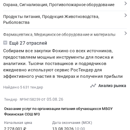
Охрана, Сигнализация, Противопожарное оборудование
Продукты питания, Продукция Животноводства,
Рыболовства
Фармацевтика, Медицинское оборудование и материалы
Ещё 27 отраслей
Медицинские и Оздоровительные услуги
Собираем все закупки Фокино со всех источников,
предоставляем мощные инструменты для поиска и
Мебель, Компьютеры и Периферия, Канцтовары, Бытовая
аналитики. Тысячи поставщиков и подрядчиков
техника
ежедневно используют сервис РосТендер для
эффективного участия в тендерах и получения прибыли
Связь, Информационные технологии
Анализ рынка
Найдено 5 631 тендер
Грузовые и пассажирские перевозки, Транспортные услуги
2026-
от 05.08.26
Тендер №94158259
Полиграфия
08-
Оказание услуг по организации питания обучающихся МБОУ
05
Реклама, Дизайн, Маркетинг, Теле и радиовещание
Фокинская СОШ №3
13:26:35
Начальная цена
Дата окончания (МСК)
:
Топливо, Уголь, Продукция нефтепереработки
2 278 001 ₽
13.08.2026
10:00