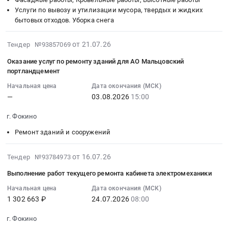
Тендер
Поставка
и
:
Услуги по вывозу и утилизации мусора, твердых и жидких
Предмет
на
картридеров
электрод
Тендер
бытовых отходов. Уборка снега
тендера:
поставку
внешних
гребешковый)
на
Поставка
маслоохладителей
SD/MMC/SDHC/M2/microSD
для
выполнение
2026-
респираторов
от 21.07.26
на
Тендер №93857069
для
ГБУЗ
работ
07-
для
АО
ГБУЗ
ФГБ
по
Оказание услуг по ремонту зданий для АО Мальцовский
21
АО
Мальцовский
ФГБ
им.В.И.Гедройц
очистке
портландцемент
14:47:50
Мальцовский
портландцемент
им.В.И.Гедройц.
at
кровель
Начальная цена
Дата окончания (МСК)
:
портландцемент.
at
Цена:
г.
и
—
03.08.2026
15:00
2026-
Цена:
г.
4989
Фокино,
конструкций
08-
0
Фокино,
руб.
Брянская
цехов
г. Фокино
03
руб.
Брянская
область
помола
Ремонт зданий и сооружений
15:00:00
область
,
цемента
:
,
Russia,
и
Тендер
2026-
от 16.07.26
Russia,
Тендер №93784973
RU
отгрузки
на
07-
RU
Брянская
и
Выполнение работ текущего ремонта кабинета электромеханики
оказание
25
Брянская
область
упаковки
услуг
01:57:05
Начальная цена
Дата окончания (МСК)
область
Медицинское
цемента
1 302 663 ₽
24.07.2026
08:00
по
:
Строительные
оборудование,
для
ремонту
2026-
материалы
Медицинская
АО
г. Фокино
зданий
07-
Предмет
техника,
Мальцовский