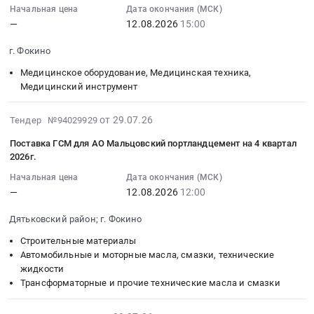
at
и
Начальная цена
Дата окончания (МСК)
на
:
at
г.
другое
—
12.08.2026
15:00
АО
2026-
Дятьковский
Фокино,
осветительное
Мальцовский
08-
район;
Брянская
оборудование
г. Фокино
портландцемент
12
г.
область
Предмет
Тендер
Медицинское оборудование, Медицинская техника,
15:00:00
Фокино;
,
тендера:
Медицинский инструмент
на
:
Сенгилеевский
Russia,
Поставка
поставку
Тендер
район,
RU
светильников
2026-
металлопроката
на
от 29.07.26
Тендер №94029929
рабочий
Брянская
для
07-
на
поставку
поселок
область
нужд
Поставка ГСМ для АО Мальцовский портландцемент на 4 квартал
29
АО
медицинского
Цемзавод;
Хозяйственные
МБДОУ
2026г.
16:46:36
Мальцовский
оборудования
Чамзинский
товары,
г.
Начальная цена
Дата окончания (МСК)
:
портландцемент
для
район,
Товары
Фокино
—
12.08.2026
12:00
2026-
at
АО
рабочий
широкого
Детский
08-
г.
Мальцовский
поселок
потребления,
сад
Дятьковский район; г. Фокино
12
Фокино,
портландцемент
Комсомольский,
Бытовая
Теремок.
Строительные материалы
12:00:00
Брянская
Тендер
Мордовия
химия
Цена:
Автомобильные и моторные масла, смазки, технические
:
область
на
республика
и
12180
жидкости
Тендер
,
поставку
Брянская
парфюмерия
руб.
Трансформаторные и прочие технические масла и смазки
на
Russia,
медицинского
область
Предмет
поставку
RU
оборудования
Ульяновская
тендера: