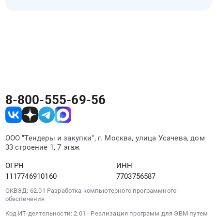
Поставка
закупочные процедуры. Список обновляется
радиаторов
Закупки малого объема Фокино можно
по мере появления новых закупок Фокино.
и
искать на РосТендере вместе с другими
комплект
тендерами Фокино. Для поиска подходящих
для
процедур используйте регион, отрасль,
монтажа
заказчика или ключевые слова.
для
ГБУЗ
ФГБ
8-800-555-69-56
им.В.И.Гедройц
на
2026
год.
ООО "Тендеры и закупки", г. Москва, улица Усачева, дом
Цена:
33 строение 1, 7 этаж
70894
руб.
ОГРН
ИНН
1117746910160
7703756587
ОКВЭД: 62.01 Разработка компьютерного программного
обеспечения
Код ИТ-деятельности: 2.01 - Реализация программ для ЭВМ путем