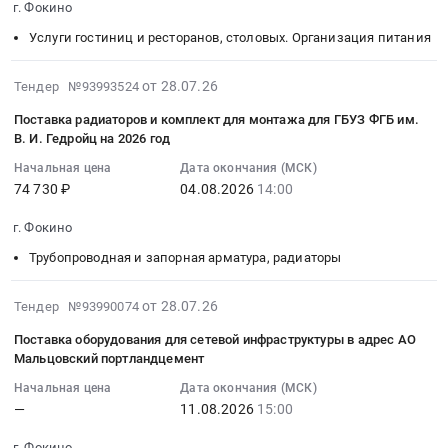
муниципального
,
нужд
г. Фокино
Мальцовский
14:30:00
бюджетного
Russia,
МБДОУ
портландцемент
Услуги гостиниц и ресторанов, столовых. Организация питания
:
общеобразовательного
RU
г.
на
Тендер
учреждения
Брянская
Фокино
4
2026-
на
от 28.07.26
Тендер №93993524
Фокинская
область
Детский
квартал
08-
оказание
средняя
Ремонт
сад
Поставка радиаторов и комплект для монтажа для ГБУЗ ФГБ им.
2026г..
05
услуг
общеобразовательная
зданий
Теремок
В. И. Гедройц на 2026 год
Цена:
17:46:10
по
школа
и
at
0
Начальная цена
Дата окончания (МСК)
:
организации
№2
сооружений
г.
руб.
74 730 ₽
04.08.2026
14:00
2026-
питания
Тендер
Предмет
Фокино,
08-
учащихся
на
тендера:
Брянская
г. Фокино
04
Муниципального
оказание
Выполнение
область
Трубопроводная и запорная арматура, радиаторы
14:00:00
бюджетного
услуг
работ
,
:
общеобразовательного
по
по
Russia,
Тендер
2026-
учреждения
от 28.07.26
Тендер №93990074
организации
ремонту
RU
на
07-
Средняя
питания
служебных
Брянская
Поставка оборудования для сетевой инфраструктуры в адрес АО
поставку
28
общеобразовательная
обучающихся
и
область
Мальцовский портландцемент
радиаторов
11:46:06
школа
муниципального
бытовых
Крупы,
Начальная цена
Дата окончания (МСК)
и
:
№
бюджетного
помещений
Макароны,
—
11.08.2026
15:00
комплект
2026-
1
общеобразовательного
АО
Хлебобулочные
для
08-
г.Фокино
учреждения
Мальцовский
изделия,
г. Фокино