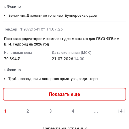
2026-
и
Russia,
Поставка
содержанием
руб.
г. Фокино
07-
монтаж
RU
печатной
хрома
24
Бензины. Дизельное топливо, Бункеровка судов
(кроме
Брянская
продукции
10-
14:00:00
полиграфической
область
для
14%
:
2026-
продукции)
Оборудование
нужд
Тендер
от 14.07.26
Тендер №93721541
Тендер
07-
Предмет
и
ГБУЗ
на
Поставка радиаторов и комплект для монтажа для ГБУЗ ФГБ им.
на
21
тендера:
материалы
ФГБ
поставку
В. И. Гедройц на 2026 год
топливо
17:50:12
установку
для
им
бронефутеровки
дизельное
Начальная цена
Дата окончания (МСК)
:
и
рекламы,
В.И.Гедройц.
для
70 894 ₽
21.07.2026
14:00
(розничная
2026-
эксплуатацию
изготовление
Цена:
цементной
реализация)
07-
рекламных
и
120704
мельницы
г. Фокино
Тендер
21
конструкций.
монтаж
руб.
с
на
Трубопроводная и запорная арматура, радиаторы
14:00:00
Цена:
(кроме
содержанием
топливо
:
81120
полиграфической
хрома
дизельное
Тендер
руб.
продукции)
10-
Показать еще
(розничная
на
Предмет
14%
реализация)
поставку
тендера:
at
at
радиаторов
1
2
3
4
...
141
установку
Дятьковский
г.
и
и
район;
Фокино,
комплект
эксплуатацию
г.
Перейти на страницу