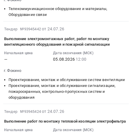
монтажа
11
Тендер
Фокинская
портландцемент.
Крупяная
Телекоммуникационное оборудование и материалы,
для
15:00:00
на
средняя
Цена:
и
Оборудование связи
ГБУЗ
:
оказание
общеобразовательная
0
макаронная
ФГБ
Тендер
услуг
школа
руб.
продукция,
2026-
им.В.И.Гедройц
на
от 24.07.26
Тендер №93945442
по
№2
Зерно,
07-
на
поставку
организации
at
Злаки
Выполнение электромонтажных работ, работ по монтажу
24
2026
оборудования
питания
г.
вентиляционного оборудования и пожарной сигнализации
Предмет
16:42:58
год
для
учащихся
Фокино,
тендера:
Начальная цена
Дата окончания (МСК)
:
Тендер
сетевой
Муниципального
Брянская
Поставка
—
05.08.2026
12:00
2026-
на
инфраструктуры
бюджетного
область
продуктов
08-
поставку
в
общеобразовательного
,
г. Фокино
питания
05
радиаторов
адрес
учреждения
Russia,
(бакалея)
Проектирование, монтаж и обслуживание систем вентиляции
12:00:00
и
АО
Средняя
RU
для
Проектирование, монтаж и обслуживание сигнализации,
:
комплект
Мальцовский
общеобразовательная
Брянская
нужд
пожароохранных, контрольно-пропускных систем и
Тендер
для
портландцемент
школа
область
МБДОУ
оборудования
на
монтажа
Тендер
№
Услуги
г.
выполнение
для
на
1
гостиниц
Фокино
2026-
от 24.07.26
Тендер №93945424
электромонтажных
ГБУЗ
поставку
г.Фокино
и
Детский
07-
работ,
ФГБ
оборудования
at
ресторанов,
Выполнение работ по монтажу тепловой изоляции электрофильтра
сад
24
работ
им.В.И.Гедройц
для
г.
столовых.
Теремок.
16:41:26
Начальная цена
Дата окончания (МСК)