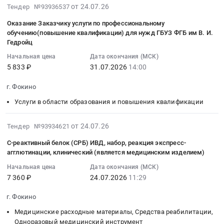
электрических
область
работ
2026-
Общая
от 24.07.26
Тендер №93936537
формирования
сетей
,
по
07-
амилаза
и
Предмет
Russia,
Оказание Заказчику услуги по профессиональному
монтажу
31
ИВД,
отправки
тендера:
обучению(повышение квалификации) для нужд ГБУЗ ФГБ им В. И.
RU
вентиляционного
15:01:06
набор,
Гедройц
отчетности
Выполнение
Брянская
оборудования
:
ферментный
в
работ
область
Начальная цена
Дата окончания (МСК)
и
2026-
спектрофотометрический
контролирующие
по
Медицинское
5 833 ₽
31.07.2026
14:00
пожарной
07-
анализ
органы
монтажу
оборудование,
сигнализации.
31
(является
г. Фокино
Тендер
тепловой
Медицинская
Цена:
14:00:00
медицинским
на
изоляции
техника,
0
Услуги в области образования и повышения квалификации
:
изделием)
продление
электрофильтра.
Медицинский
руб.
Тендер
Тендер:
права
Цена:
инструмент
2026-
на
от 24.07.26
Тендер №93934621
Общая
использования
0
Предмет
08-
оказание
амилаза
и
руб.
C-реактивный белок (СРБ) ИВД, набор, реакция экспресс-
тендера:
03
Заказчику
ИВД,
агглютинации, клинический (является медицинским изделием)
абонентского
Загубник
00:54:11
услуги
набор,
обслуживания
для
Начальная цена
Дата окончания (МСК)
:
по
ферментный
системы
дыхательного
7 360 ₽
24.07.2026
11:29
2026-
профессиональному
спектрофотометрический
защищенного
аппарата,
07-
обучению(повышение
анализ
г. Фокино
электронного
многоразового
24
квалификации)
(является
документооборота,
использования
Медицинские расходные материалы, Средства реабилитации,
11:29:58
для
медицинским
предназначенной
(является
Одноразовый медицинский инструмент
: