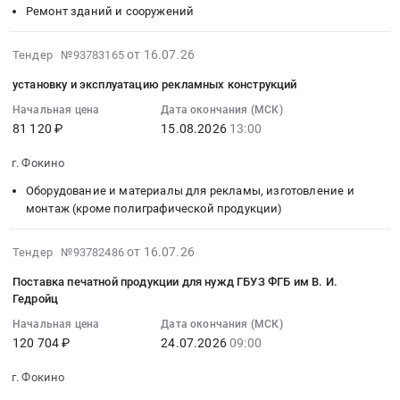
для
24
Ремонт зданий и сооружений
тендера:
Медицинский
портландцемент
АО
08:00:00
Поставка
инструмент
Тендер
Мальцовский
:
2026-
маслоохладителей
Предмет
от 16.07.26
на
Тендер №93783165
портландцемент
Тендер
07-
на
тендера:
выполнение
установку и эксплуатацию рекламных конструкций
Тендер
на
16
АО
Поставка
работ
на
выполнение
18:13:45
Мальцовский
Начальная цена
Дата окончания (МСК)
ИМН
по
оказание
работ
81 120 ₽
15.08.2026
13:00
:
портландцемент.
(датчик
очистке
услуг
текущего
2026-
Цена:
спирографа
кровель
г. Фокино
по
ремонта
08-
0
и
и
ремонту
кабинета
15
руб.
электрод
Оборудование и материалы для рекламы, изготовление и
конструкций
зданий
электромеханики
13:00:00
монтаж (кроме полиграфической продукции)
гребешковый)
цехов
для
Тендер
:
для
помола
АО
на
Тендер:
2026-
ГБУЗ
цемента
от 16.07.26
Тендер №93782486
Мальцовский
выполнение
установку
07-
ФГБ
и
Поставка печатной продукции для нужд ГБУЗ ФГБ им В. И.
портландцемент
работ
и
27
им.В.И.Гедройц.
отгрузки
Гедройц
at
текущего
эксплуатацию
19:10:10
Цена:
и
г.
ремонта
Начальная цена
Дата окончания (МСК)
рекламных
:
50839
упаковки
Фокино,
кабинета
120 704 ₽
24.07.2026
09:00
конструкций
2026-
руб.
цемента
Брянская
электромеханики
Тендер:
07-
для
г. Фокино
область
at
установку
24
АО