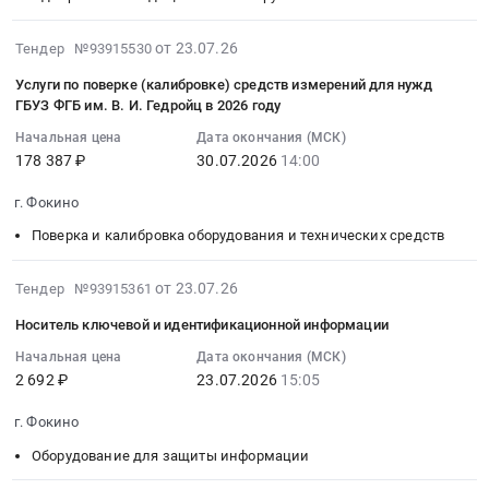
нужд
изделием)
для
медицинским
Тендер
ГБУЗ
at
формирования
изделием).
2026-
на
от 23.07.26
Тендер №93915530
ФГБ
г.
и
Цена:
07-
c-
им
Фокино,
Услуги по поверке (калибровке) средств измерений для нужд
отправки
9300
30
реактивный
В.И.Гедройц
Брянская
ГБУЗ ФГБ им. В. И. Гедройц в 2026 году
отчетности
руб.
19:00:11
белок
Тендер
область
в
Начальная цена
Дата окончания (МСК)
:
(СРБ)
на
,
контролирующие
178 387 ₽
30.07.2026
14:00
2026-
ИВД,
оказание
Russia,
органы
07-
набор,
Заказчику
RU
г. Фокино
at
30
реакция
услуги
Брянская
г.
Поверка и калибровка оборудования и технических средств
14:00:00
экспресс-
по
область
Фокино,
:
агглютинации,
профессиональному
Медицинские
Брянская
Тендер
2026-
клинический
от 23.07.26
Тендер №93915361
обучению(повышение
и
область
на
08-
(является
квалификации)
лабораторные
Носитель ключевой и идентификационной информации
,
услуги
03
медицинским
для
исследования
Russia,
по
18:18:15
Начальная цена
Дата окончания (МСК)
изделием)
нужд
Предмет
RU
2 692 ₽
23.07.2026
15:05
поверке
:
Тендер
ГБУЗ
тендера:
Брянская
(калибровке)
2026-
на
ФГБ
Общая
область
г. Фокино
средств
07-
c-
им
амилаза
Программное
измерений
23
реактивный
Оборудование для защиты информации
В.И.Гедройц
ИВД,
обеспечение
для
15:05:00
белок
at
набор,