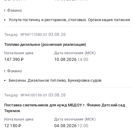
2026-
Автомобили, Спецтехника, Авиа- ЖД-техника, Суда
08-
г. Фокино
13
Финансы, Страхование, Оценка, Юридические услуги
Услуги гостиниц и ресторанов, столовых. Организация питания
10:00:00
:
Одежда, Средства защиты, Текстиль, Хозтовары, Тара
Тендер
2026-
от 03.08.26
Тендер №94111080
на
08-
Экология, Клининг, Химчистка
Топливо дизельное (розничная реализация)
оказание
03
услуг
16:39:35
Начальная цена
Дата окончания (МСК)
Энергетика
147 390 ₽
10.08.2026
14:00
по
:
организации
2026-
Нефтяная и Газовая отрасль
г. Фокино
питания
08-
обучающихся
10
Бензины. Дизельное топливо, Бункеровка судов
Промышленное оборудование и изделия
МБОУ
14:00:00
Фокинская
:
Прочее оборудование и изделия
2026-
от 03.08.26
Тендер №94100106
СОШ
Тендер
08-
Поставка светильников для нужд МБДОУ г. Фокино Детский сад
Обучение, Научная деятельность
№3
на
03
Теремок
Тендер
топливо
11:42:03
Аренда и продажа Недвижимости и имущества
на
дизельное
Начальная цена
Дата окончания (МСК)
:
12 180 ₽
04.08.2026
12:00
оказание
(розничная
2026-
Услуги в области Спорта, Отдыха, Культуры
услуг
реализация)
08-