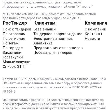
предоставления удаленного доступа посредством
информационно-телекоммуникационной сети “Интернет”
Мы используем cookie — они помогают нам сделать сервис
для поиска тендеров РосТендер удобнее и лучше
РосТендер
Клиентам
Компания
Поиск тендеров
База знаний
О компании
По отраслям
Тендерное сопровождение
Контакты
По регионам
Электронная подпись
Новости
По тегам
Аналитика
По городам
Предложения от партнеров
Заказчики
Победители тендеров
Госзакупки
Малые закупки
Список ЭТП
Услуги ООО «Тендеры и закупки» оказываются с использованием
ПО «Автоматизированная система по сбору и обработке данных
о закупках и торгах», зарегистрированного в РРПО 30.01.2023 за
№ 16446
Исключительные права на ПО «Автоматизированная система по
сбору и обработке данных о закупках и торгах» принадлежат ООО
«Тендеры и закупки» и реализуются путём предоставления права