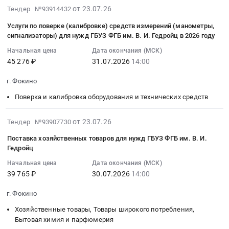
(юридическое,
нужд
:
(СРБ)
2026-
г.
от 23.07.26
Тендер №93914432
ферментный
бухгалтерское,
ГБУЗ
Тендер
ИВД,
07-
Фокино,
спектрофотометрический
информационно-
Услуги по поверке (калибровке) средств измерений (манометры,
ФГБ
на
набор,
31
Брянская
анализ
сигнализаторы) для нужд ГБУЗ ФГБ им. В. И. Гедройц в 2026 году
справочные
им.В.И.Гедройц
носитель
реакция
20:17:05
область
(является
системы).
в
ключевой
Начальная цена
Дата окончания (МСК)
экспресс-
:
,
медицинским
Сопровождение
45 276 ₽
31.07.2026
14:00
2026
и
агглютинации,
2026-
Russia,
изделием).
Предмет
году
идентификационной
клинический
07-
RU
Цена:
тендера:
г. Фокино
Тендер
информации
(является
31
Брянская
31200
Продление
на
Тендер
медицинским
Поверка и калибровка оборудования и технических средств
14:00:00
область
руб.
права
услуги
на
изделием)
:
Услуги
использования
по
носитель
at
Тендер
2026-
в
от 23.07.26
Тендер №93907730
и
поверке
ключевой
г.
на
07-
области
абонентского
Поставка хозяйственных товаров для нужд ГБУЗ ФГБ им. В. И.
(калибровке)
и
Фокино,
услуги
30
образования
обслуживания
Гедройц
средств
идентификационной
Брянская
по
15:11:04
и
системы
измерений
информации
Начальная цена
Дата окончания (МСК)
область
поверке
:
повышения
защищенного
39 765 ₽
30.07.2026
14:00
для
at
,
(калибровке)
2026-
квалификации
электронного
нужд
г.
Russia,
средств
07-
Предмет
документооборота,
г. Фокино
ГБУЗ
Фокино,
RU
измерений
30
тендера:
предназначенной
ФГБ
Брянская
Брянская
Хозяйственные товары, Товары широкого потребления,
(манометры,сигнализаторы)
14:00:00
Оказание
для
им.В.И.Гедройц
область
Бытовая химия и парфюмерия
область
для
:
Заказчику
формирования