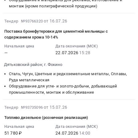
Выполнение
0
Цена:
и
монтаж
13:00:00
монтаж (кроме полиграфической продукции)
ФГБ
работ
руб.
1302663
эксплуатацию
(кроме
:
им
по
руб.
рекламных
полиграфической
Тендер:
В.И.Гедройц
2026-
очистке
от 16.07.26
Тендер №93766320
конструкций
продукции)
установку
at
07-
кровель
Поставка бронефутеровки для цементной мельницы с
at
Предмет
и
г.
22
и
содержанием хрома 10-14%
г.
тендера:
эксплуатацию
Фокино,
19:53:07
конструкций
Фокино,
Начальная цена
Дата окончания (МСК)
установку
рекламных
Брянская
:
цехов
—
22.07.2026
15:28
Брянская
и
конструкций
область
2026-
помола
область
эксплуатацию
Тендер:
,
07-
цемента
Дятьковский район; г. Фокино
,
рекламных
установку
Russia,
22
и
Russia,
конструкций.
и
Сталь, Чугун, Цветные и редкоземельные металлы, Сплавы,
RU
15:28:00
отгрузки
Руда металлическая
RU
Цена:
эксплуатацию
Брянская
:
и
Оборудование для угле- и золото-добычи, добывающей
Брянская
81120
рекламных
область
Тендер
упаковки
промышленности, монтаж и обслуживание
область
руб.
конструкций
Полиграфическая
на
цемента
Оборудование
at
печатная
поставку
для
2026-
от 15.07.26
и
Тендер №93735096
г.
продукция.
бронефутеровки
АО
07-
материалы
Фокино,
Полиграфические
для
Мальцовский
Топливо дизельное (розничная реализация)
29
для
Брянская
услуги
цементной
портландцемент.
14:11:08
Начальная цена
Дата окончания (МСК)
рекламы,
область
Предмет
мельницы
Цена:
51 780 ₽
24.07.2026
14:00
:
изготовление
,
тендера:
с
0