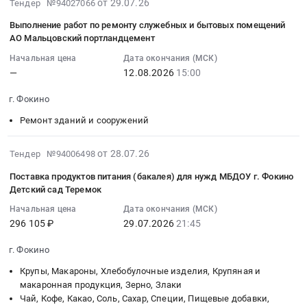
2026-
от 29.07.26
Тендер №94027066
ГСМ
Брянская
для
область
Поставка
07-
для
область
АО
,
хозяйственных
Выполнение работ по ремонту служебных и бытовых помещений
29
АО
Стальные
Мальцовский
Russia,
АО Мальцовский портландцемент
товаров
15:12:14
Мальцовский
изделия,
портландцемент
RU
для
Начальная цена
Дата окончания (МСК)
:
портландцемент
Металлопрокат,
at
Мордовия
нужд
—
12.08.2026
15:00
2026-
на
Листовой
г.
республика
МБДОУ
08-
4
прокат
Фокино,
Очистное
г. Фокино
г.
12
квартал
из
Брянская
и
Фокино
Ремонт зданий и сооружений
15:00:00
2026г.
стали
область
Фильтрующее
Детский
:
Тендер
и
,
оборудование
сад
Тендер
2026-
от 28.07.26
Тендер №94006498
на
черных
Russia,
и
Теремок.
на
07-
поставку
металлов
RU
материалы,
Цена:
Поставка продуктов питания (бакалея) для нужд МБДОУ г. Фокино
выполнение
28
ГСМ
Предмет
Брянская
монтаж
Детский сад Теремок
99626
работ
22:04:02
для
тендера:
область
и
руб.
Начальная цена
Дата окончания (МСК)
по
:
АО
Поставка
Медицинское
обслуживание
296 105 ₽
29.07.2026
21:45
ремонту
2026-
Мальцовский
металлопроката
оборудование,
Предмет
служебных
07-
портландцемент
на
Медицинская
тендера:
г. Фокино
и
29
на
АО
техника,
Рукава
Крупы, Макароны, Хлебобулочные изделия, Крупяная и
бытовых
21:45:00
4
Мальцовский
Медицинский
фильтровальные
макаронная продукция, Зерно, Злаки
помещений
:
квартал
портландцемент.
инструмент
для
Чай, Кофе, Какао, Соль, Сахар, Специи, Пищевые добавки,
АО
Тендер
2026г.
Цена: