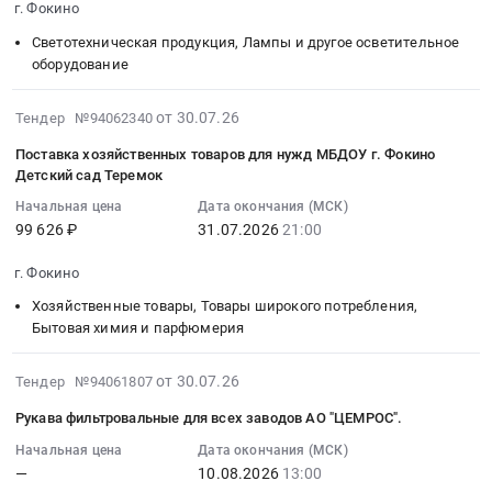
г. Фокино
по
Тендер
04
Товары для Спорта, Отдыха, Развлечений, Предметы
организации
на
Светотехническая продукция, Лампы и другое осветительное
12:00:00
Искусства
питания
топливо
оборудование
:
обучающихся
дизельное
Тендер
Металлургическое производство
МБОУ
(розничная
2026-
на
от 30.07.26
Тендер №94062340
Фокинская
реализация)
07-
поставку
Химическая продукция
Поставка хозяйственных товаров для нужд МБДОУ г. Фокино
СОШ
at
30
светильников
Детский сад Теремок
№3
г.
21:03:09
Лесообработка, Изделия из дерева
для
Начальная цена
Дата окончания (МСК)
at
Фокино,
:
нужд
99 626 ₽
31.07.2026
21:00
Сельское хозяйство
г.
Брянская
2026-
МБДОУ
Фокино,
область
07-
г.
г. Фокино
Отходы и лом
Брянская
,
31
Фокино
область
Russia,
Хозяйственные товары, Товары широкого потребления,
21:00:00
Детский
Услуги ЖКХ
Бытовая химия и парфюмерия
,
RU
:
сад
Russia,
Брянская
Тендер
Теремок
Социальные услуги
2026-
RU
область
на
от 30.07.26
Тендер
Тендер №94061807
07-
Брянская
Бензины.
поставку
на
Рукава фильтровальные для всех заводов АО "ЦЕМРОС".
30
область
Дизельное
хозяйственных
поставку
20:16:32
Услуги
топливо,
Начальная цена
Дата окончания (МСК)
товаров
светильников
—
10.08.2026
13:00
:
гостиниц
Бункеровка
для
для