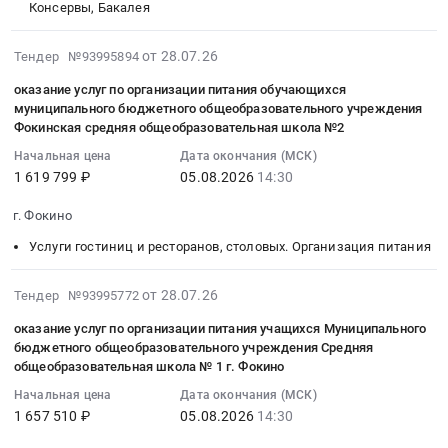
Предмет
всех
Консервы, Бакалея
Мальцовский
на
at
0
тендера:
заводов
портландцемент
поставку
Дятьковский
руб.
Поставка
АО
2026-
от 28.07.26
Тендер №93995894
Тендер
продуктов
район;
медицинского
"ЦЕМРОС"..
07-
на
питания
г.
оборудования
оказание услуг по организации питания обучающихся
Цена:
28
выполнение
(бакалея)
Фокино,
муниципального бюджетного общеобразовательного учреждения
для
0
14:49:29
работ
для
Фокинская средняя общеобразовательная школа №2
Брянская
АО
руб.
:
по
нужд
область
Мальцовский
Начальная цена
Дата окончания (МСК)
2026-
ремонту
МБДОУ
,
портландцемент.
1 619 799 ₽
05.08.2026
14:30
08-
служебных
г.
Russia,
Цена:
05
и
Фокино
г. Фокино
RU
0
14:30:00
бытовых
Детский
Брянская
руб.
Услуги гостиниц и ресторанов, столовых. Организация питания
:
помещений
сад
область
Тендер
АО
Теремок
Строительные
2026-
на
от 28.07.26
Тендер №93995772
Мальцовский
Тендер
материалы
07-
оказание
портландцемент
на
Предмет
оказание услуг по организации питания учащихся Муниципального
28
услуг
at
поставку
бюджетного общеобразовательного учреждения Средняя
тендера:
14:45:26
по
г.
продуктов
общеобразовательная школа № 1 г. Фокино
Поставка
:
организации
Фокино,
питания
ГСМ
Начальная цена
Дата окончания (МСК)
2026-
питания
Брянская
(бакалея)
для
1 657 510 ₽
05.08.2026
14:30
08-
обучающихся
область
для
АО
05