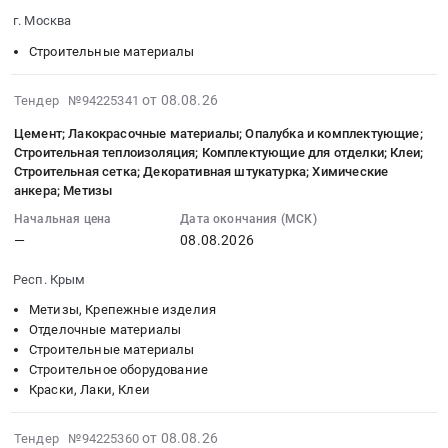
2026-
оборудование;
Канцелярия;
г. Москва
08-
Шкафы
Расходные
14
Строительные материалы
и
материалы
00:00:00
щиты
для
:
электрические;
2026-
от 08.08.26
инструмента
Тендер №94225341
Тендер
Металлические
08-
(буры,
Цемент; Лакокрасочные материалы; Опалубка и комплектующие;
на
трубы
08
биты,
Строительная теплоизоляция; Комплектующие для отделки; Клеи;
кровельные
(черные);
22:37:02
диски)
Строительная сетка; Декоративная штукатурка; Химические
материалы
Кровельные
:
Тендер:
анкера; Метизы
Тендер
материалы;
2026-
Масла,
Начальная цена
Дата окончания (МСК)
на
Огнезащитные
08-
смазки;
—
08.08.2026
кровельные
краски,
08
Стрейч,
материалы
составы;
00:00:00
скотч,
Респ. Крым
at
Лакокрасочные
:
мешки;
Метизы, Крепежные изделия
г.
материалы;
Тендер:
Инструмент
Отделочные материалы
Москва,
Инструмент
Цемент;
ручной;
Строительные материалы
Москва
ручной
Лакокрасочные
Канцелярия;
Строительное оборудование
город
at
материалы;
Расходные
Краски, Лаки, Клеи
,
г.
Опалубка
материалы
Russia,
Москва,
и
для
2026-
от 08.08.26
Тендер №94225360
RU