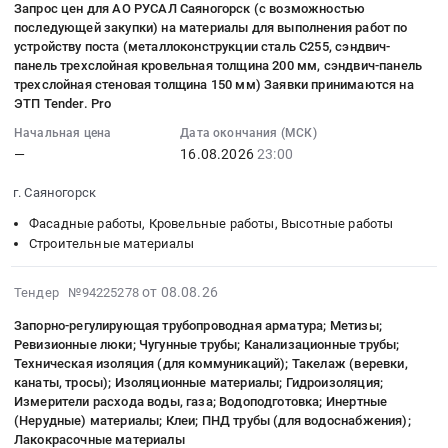
RU
Запрос цен для АО РУСАЛ Саяногорск (с возможностью
на
08
область
Техническая
последующей закупки) на материалы для выполнения работ по
Крым
перегородочные
18:56:02
Строительные
изоляция
устройству поста (металлоконструкции сталь С255, сэндвич-
республика
блоки
:
материалы
(для
панель трехслойная кровельная толщина 200 мм, сэндвич-панель
Метизы,
Тендер
2026-
Предмет
коммуникаций)
трехслойная стеновая толщина 150 мм) Заявки принимаются на
Крепежные
на
08-
ЭТП Tender. Pro
тендера:
Тендер:
изделия
перегородочные
16
Кровельные
Гипсокартон
Начальная цена
Дата окончания (МСК)
Предмет
блоки
23:00:00
материалы;
и
—
16.08.2026
23:00
тендера:
at
:
Санфаянс;
комплектующие;
Цемент;
Ставропольский
Тендер:
г. Саяногорск
Канализационные
Воздуховоды
Лакокрасочные
край,
Запрос
трубы.
и
Фасадные работы, Кровельные работы, Высотные работы
материалы;
Ставропольский
цен
Цена:
фасонные
Строительные материалы
Опалубка
край
для
0
изделия;
и
,
АО
руб.
Строительная
2026-
от 08.08.26
комплектующие;
Тендер №94225278
Russia,
РУСАЛ
теплоизоляция
08-
Строительная
RU
Саяногорск
Запорно-регулирующая трубопроводная арматура; Метизы;
воздуховодов;
08
теплоизоляция;
Ставропольский
Ревизионные люки; Чугунные трубы; Канализационные трубы;
(с
Пластиковые
18:39:01
Комплектующие
Техническая изоляция (для коммуникаций); Такелаж (веревки,
край
возможностью
емкости;
:
для
канаты, тросы); Изоляционные материалы; Гидроизоляция;
Строительные
последующей
Техническая
2026-
Измерители расхода воды, газа; Водоподготовка; Инертные
отделки;
материалы
закупки)
изоляция
08-
(Нерудные) материалы; Клеи; ПНД трубы (для водоснабжения);
Клеи;
Предмет
на
(для
Лакокрасочные материалы
12
Строительная