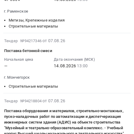
:
Строительные
Москва
3250х1000х80мм
2026-
материалы
город
г. Раменское
(ПР-4449)
08-
Предмет
,
Тендер
10
Метизы, Крепежные изделия
тендера:
Russia,
на
15:35:00
Строительные материалы
Закупка
RU
маты
:
Cпанбонд
Москва
МП-75
Тендер
2026-
от 07.08.26
Тендер №94217346
рулон
город
3250х1000х80мм
на
08-
для
Строительные
Поставка бетонной смеси
(ПР-4449)
поставку
07
нужд
материалы
at
товаров
23:28:02
Начальная цена
Дата окончания (МСК)
ООО
Предмет
г.
—
14.08.2026
13:00
для
:
"Литвуд"
тендера:
Благовещенск,
ремонта
2026-
(ГК
Цементно-
г. Мончегорск
Амурская
козырька
08-
Аскона)
песчаные
область
входа
14
Строительные материалы
с
смеси.
,
в
13:00:00
поставкой
Цена:
Russia,
общежитие
:
2026-
от 07.08.26
Тендер №94218804
в
0
RU
Тендер
Тендер
08-
сентябре
руб.
Амурская
Поставка оборудования и материалов, строительно-монтажных,
на
на
07
2026
пуско-наладочных работ по автоматизации и диспетчеризация
область
поставку
поставку
23:00:18
инженерных систем здания (АДИС) на объекте строительства
года.
Строительные
товаров
бетонной
:
"Музейный и театрально-образовательный комплекс. - Учебный
Цена:
материалы
для
смеси
2026-
корпус Высшей школы музыкального и театрального искусства"