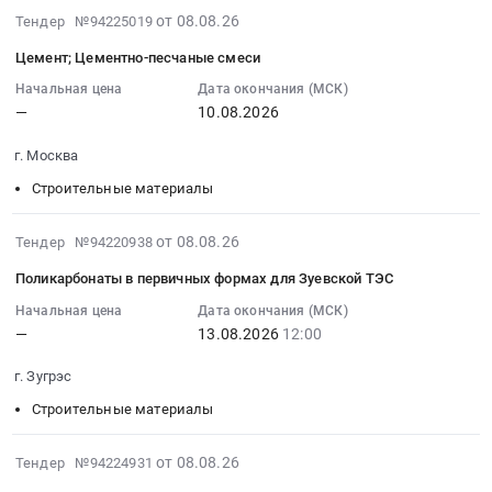
Предмет
материалы;
Тендер
2026-
от 08.08.26
Тендер №94225019
тендера:
Гидроизоляция
на
08-
Комплектующие
на
Цемент; Цементно-песчаные смеси
древесно-
08
для
битуме;
плитные
12:57:02
Начальная цена
Дата окончания (МСК)
отделки.
Стрейч,
—
10.08.2026
материалы
:
Цена:
скотч,
Тендер
2026-
0
мешки
г. Москва
на
08-
руб.
at
древесно-
10
Строительные материалы
Санкт-
плитные
00:00:00
Петербург,
материалы
:
2026-
от 08.08.26
Санкт-
Тендер №94220938
at
Тендер:
08-
Петербург
Поликарбонаты в первичных формах для Зуевской ТЭС
г.
Цемент;
08
город
Москва,
Цементно-
11:46:03
Начальная цена
Дата окончания (МСК)
,
Москва
песчаные
—
13.08.2026
12:00
:
Russia,
город
смеси
2026-
RU
г. Зугрэс
,
Тендер:
08-
Санкт-
Russia,
Цемент;
13
Строительные материалы
Петербург
RU
Цементно-
12:00:00
город
Москва
песчаные
:
2026-
Строительные
от 08.08.26
Тендер №94224931
город
смеси
Тендер
08-
материалы