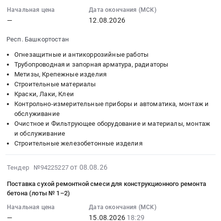
тендера:
материалы
коммуникаций)
00:00:00
сетка;
Начальная цена
Дата окончания (МСК)
Перегородочные
для
at
:
—
12.08.2026
Декоративная
блоки.
выполнения
г.
Тендер
штукатурка;
Цена:
работ
Москва,
Респ. Башкортостан
на
Химические
0
по
Москва
запорно-
анкера;
Огнезащитные и антикоррозийные работы
руб.
устройству
город
регулирующая
Метизы.
Трубопроводная и запорная арматура, радиаторы
поста
,
трубопроводная
Метизы, Крепежные изделия
Цена:
(металлоконструкции
Russia,
арматура;
Строительные материалы
0
сталь
RU
Краски, Лаки, Клеи
Метизы;
руб.
С255,
Москва
Контрольно-измерительные приборы и автоматика, монтаж и
Ревизионные
сэндвич-
обслуживание
город
люки;
панель
Очистное и Фильтрующее оборудование и материалы, монтаж
Строительные
Чугунные
и обслуживание
трехслойная
материалы
трубы;
Строительные железобетонные изделия
кровельная
Предмет
Канализационные
толщина
тендера:
трубы;
2026-
200
от 08.08.26
Тендер №94225227
Гипсокартон
Техническая
08-
мм,
и
изоляция
Поставка сухой ремонтной смеси для конструкционного ремонта
08
сэндвич-
комплектующие;
(для
бетона (лоты № 1–2)
18:13:02
панель
Воздуховоды
коммуникаций);
Начальная цена
Дата окончания (МСК)
:
трехслойная
и
Такелаж
—
15.08.2026
18:29
2026-