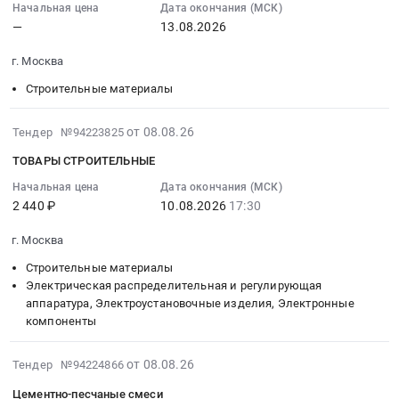
руб.
Донецкая
МТР
Cпанбонд
09:55:02
Начальная цена
Дата окончания (МСК)
Народная
(теплоизоляция)
—
13.08.2026
рулон
:
Республика
at
для
2026-
,
г. Москва
г.
нужд
08-
Russia,
Новый
ООО
13
Строительные материалы
RU
Уренгой,
"Литвуд"
00:00:00
Донецкая
жилой
(ГК
:
2026-
от 08.08.26
Тендер №94223825
Народная
район
Аскона)
Тендер
08-
Республика
ТОВАРЫ СТРОИТЕЛЬНЫЕ
Коротчаево,
с
на
08
Строительные
Ямало-
поставкой
стеновые
17:46:05
Начальная цена
Дата окончания (МСК)
материалы
Ненецкий
в
материалы
2 440 ₽
10.08.2026
17:30
:
Предмет
автономный
сентябре
Тендер
2026-
тендера:
округ
г. Москва
2026
на
08-
Поликарбонаты
,
года
стеновые
10
Строительные материалы
в
Russia,
Тендер
материалы
17:30:00
Электрическая распределительная и регулирующая
первичных
RU
на
at
аппаратура, Электроустановочные изделия, Электронные
:
формах
Ямало-
компоненты
закупку
г.
Тендер:
для
Ненецкий
Cпанбонд
Москва,
ТОВАРЫ
Зуевской
автономный
рулон
Москва
2026-
СТРОИТЕЛЬНЫЕ
от 08.08.26
Тендер №94224866
ТЭС.
округ
для
город
08-
Тендер:
Цементно-песчаные смеси
Цена:
Строительные