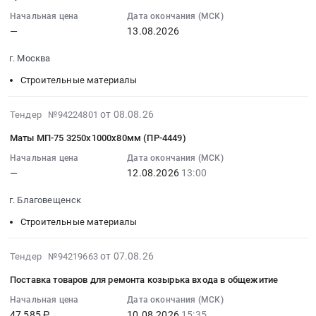
нужд
,
08
ТОВАРЫ
0
материалы
ООО
Russia,
09:03:02
Начальная цена
Дата окончания (МСК)
СТРОИТЕЛЬНЫЕ
руб.
Предмет
—
13.08.2026
"Литвуд"
RU
:
at
тендера:
(ГК
Москва
2026-
г.
г. Москва
КД-
Аскона)
город
08-
Москва,
И-0590
с
Строительные
13
Строительные материалы
Москва
-
поставкой
материалы
00:00:00
город
Поставка
в
Предмет
:
,
2026-
от 08.08.26
Тендер №94224801
МТР
сентябре
тендера:
Тендер
Russia,
08-
Маты МП-75 3250х1000х80мм (ПР-4449)
(теплоизоляция).
2026
Стеновые
на
RU
08
Цена:
года
материалы.
цементно-
Москва
02:48:02
Начальная цена
Дата окончания (МСК)
0
at
Цена:
песчаные
—
12.08.2026
13:00
город
:
руб.
г.
0
смеси
Строительные
2026-
г. Благовещенск
Ковров,
руб.
Тендер
материалы
08-
Владимирская
на
Предмет
12
Строительные материалы
область
цементно-
тендера:
13:00:00
,
песчаные
ТОВАРЫ
:
2026-
от 07.08.26
Тендер №94219663
Russia,
смеси
СТРОИТЕЛЬНЫЕ.
Тендер
08-
Поставка товаров для ремонта козырька входа в общежитие
RU
at
Цена:
на
07
Владимирская
г.
2440
маты
23:34:01
Начальная цена
Дата окончания (МСК)
область
Москва,
руб.
МП-75
47 585 ₽
10.08.2026
15:35