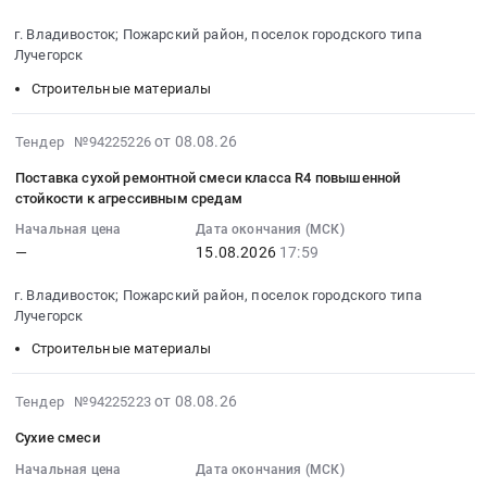
стеновая
фасонные
(веревки,
08-
толщина
изделия;
канаты,
г. Владивосток; Пожарский район, поселок городского типа
15
150
Строительная
Лучегорск
тросы);
18:29:00
мм)
теплоизоляция
Изоляционные
Строительные материалы
:
Заявки
воздуховодов;
материалы;
Тендер
принимаются
Пластиковые
Гидроизоляция;
2026-
на
от 08.08.26
Тендер №94225226
на
емкости;
Измерители
08-
поставку
ЭТП
Техническая
расхода
Поставка сухой ремонтной смеси класса R4 повышенной
08
сухой
Tender.Pro
изоляция
стойкости к агрессивным средам
воды,
18:13:01
ремонтной
Тендер:
(для
газа;
Начальная цена
Дата окончания (МСК)
:
смеси
Запрос
коммуникаций).
Водоподготовка;
—
15.08.2026
17:59
2026-
для
цен
Цена:
Инертные
08-
конструкционного
для
0
г. Владивосток; Пожарский район, поселок городского типа
(Нерудные)
15
ремонта
АО
руб.
Лучегорск
материалы;
17:59:00
бетона
РУСАЛ
Клеи;
Строительные материалы
:
(лоты
Саяногорск
ПНД
Тендер
№
(с
трубы
2026-
на
от 08.08.26
Тендер №94225223
1–
возможностью
(для
08-
поставку
2)
последующей
Сухие смеси
водоснабжения);
08
сухой
Тендер
закупки)
Лакокрасочные
18:08:15
Начальная цена
Дата окончания (МСК)
ремонтной
на
на