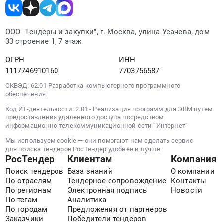
ремонтных
RU
работ.
Приморский
Цена:
край
ООО "Тендеры и закупки", г. Москва, улица Усачева, дом
0
Строительство
33 строение 1, 7 этаж
руб.
и
обслуживание
ОГРН
ИНН
объектов
1117746910160
7703756587
энергетики
ОКВЭД: 62.01 Разработка компьютерного программного
и
обеспечения
электрических
Код ИТ-деятельности: 2.01 - Реализация программ для ЭВМ путем
сетей
предоставления удаленного доступа посредством
Предмет
информационно-телекоммуникационной сети “Интернет”
тендера:
Мы используем cookie — они помогают нам сделать сервис
Поставка
для поиска тендеров РосТендер удобнее и лучше
оборудования
РосТендер
Клиентам
Компания
и
Поиск тендеров
База знаний
О компании
материалов,
По отраслям
Тендерное сопровождение
Контакты
строительно-
По регионам
Электронная подпись
Новости
По тегам
Аналитика
монтажных,
По городам
Предложения от партнеров
пуско-
Заказчики
Победители тендеров