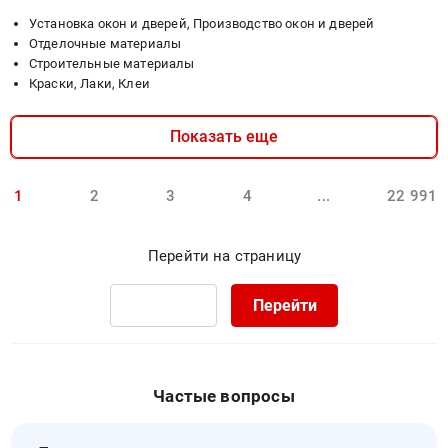
08-
на
14
Установка окон и дверей, Производство окон и дверей
поставку
17:00:00
Отделочные материалы
оборудования
Строительные материалы
:
и
Краски, Лаки, Клеи
Тендер
материалов,
на
строительно-
материалы
монтажных,
Показать еще
для
пуско-
ремонтных
наладочных
1
2
3
4
...
22 991
работ
работ
Тендер
по
на
автоматизации
Перейти на страницу
материалы
и
для
диспетчеризация
Перейти
ремонтных
инженерных
работ
систем
at
здания
г.
(АДИС)
Частые вопросы
Санкт-
на
Петербург,
объекте
Санкт-
строительства