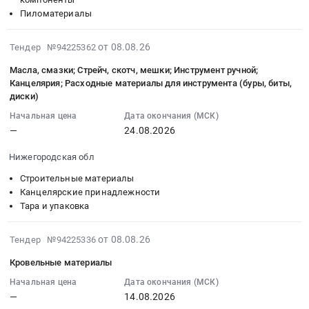
Строительные
Шкафы
Пиломатериалы
материалы
и
Предмет
щиты
2026-
от 08.08.26
Тендер №94225362
тендера:
электрические;
08-
Бетон.
Масла, смазки; Стрейч, скотч, мешки; Инструмент ручной;
Металлические
08
Канцелярия; Расходные материалы для инструмента (буры, биты,
Цена:
трубы
22:37:02
диски)
0
(черные);
:
руб.
Начальная цена
Дата окончания (МСК)
Кровельные
2026-
—
24.08.2026
материалы;
08-
Огнезащитные
24
Нижегородская обл
краски,
00:00:00
составы;
Строительные материалы
:
Канцелярские принадлежности
Лакокрасочные
Тендер:
Тара и упаковка
материалы;
Масла,
Инструмент
смазки;
2026-
ручной
от 08.08.26
Тендер №94225336
Стрейч,
08-
Тендер
скотч,
Кровельные материалы
08
на
мешки;
22:37:02
Начальная цена
Дата окончания (МСК)
лесопиломатериалы;
Инструмент
—
14.08.2026
:
Щитовое
ручной;