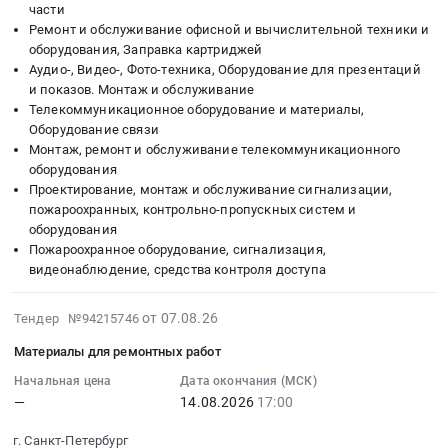
Поставка
бетонной
систем
части
товаров
смеси.
Ремонт и обслуживание офисной и вычислительной техники и
здания
для
оборудования, Заправка картриджей
Цена:
(АДИС)
Аудио-, Видео-, Фото-техника, Оборудование для презентаций
ремонта
0
на
и показов. Монтаж и обслуживание
козырька
руб.
объекте
Телекоммуникационное оборудование и материалы,
входа
строительства
Оборудование связи
в
"Музейный
Монтаж, ремонт и обслуживание телекоммуникационного
общежитие.
и
оборудования
Цена:
театрально-
Проектирование, монтаж и обслуживание сигнализации,
47585
образовательный
пожароохранных, контрольно-пропускных систем и
руб.
комплекс.-
оборудования
Пожароохранное оборудование, сигнализация,
Учебный
видеонаблюдение, средства контроля доступа
корпус
Высшей
2026-
школы
от 07.08.26
Тендер №94215746
08-
музыкального
Материалы для ремонтных работ
07
и
22:40:11
Начальная цена
Дата окончания (МСК)
театрального
—
14.08.2026
17:00
:
искусства"
2026-
Тендер
г. Санкт-Петербург