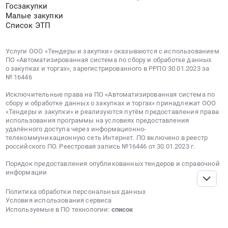
наладочных
Госзакупки
работ
Малые закупки
по
Список ЭТП
автоматизации
и
Услуги ООО «Тендеры и закупки» оказываются с использованием
диспетчеризация
ПО «Автоматизированная система по сбору и обработке данных
инженерных
о закупках и торгах», зарегистрированного в РРПО 30.01.2023 за
№ 16446
систем
здания
Исключительные права на ПО «Автоматизированная система по
(АДИС)
сбору и обработке данных о закупках и торгах» принадлежат ООО
на
«Тендеры и закупки» и реализуются путём предоставления права
использования программы на условиях предоставления
объекте
удалённого доступа через информационно-
строительства
телекоммуникационную сеть Интернет. ПО включено в реестр
"Музейный
российского ПО. Реестровая запись №16446 от 30.01.2023 г.
и
Порядок предоставления опубликованных тендеров и справочной
театрально-
информации
образовательный
комплекс.
Политика обработки персональных данных
Условия использования сервиса
-
Используемые в ПО технологии:
список
Учебный
корпус