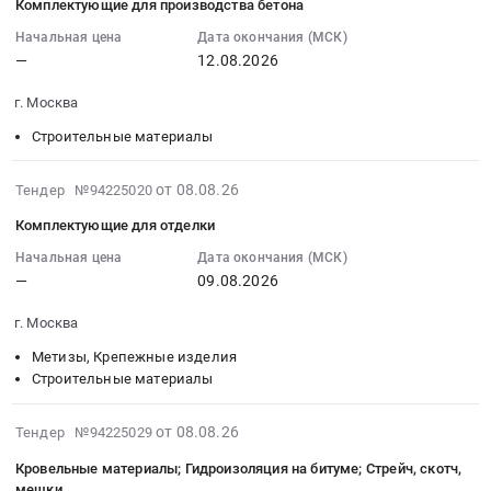
0
Гипсокартон
материалы
Комплектующие для производства бетона
Russia,
на
08
руб.
и
Предмет
RU
комплектующие
13:31:02
Начальная цена
Дата окончания (МСК)
комплектующие.
тендера:
Московская
для
—
12.08.2026
:
Цена:
Строительная
область
производства
2026-
0
теплоизоляция.
Строительные
г. Москва
бетона
08-
руб.
Цена:
материалы
Тендер
12
Строительные материалы
0
Предмет
на
00:00:00
руб.
тендера:
комплектующие
:
2026-
от 08.08.26
Тендер №94225020
Керамзит.
для
Тендер
08-
Цена:
Комплектующие для отделки
производства
на
08
0
бетона
комплектующие
13:28:17
Начальная цена
Дата окончания (МСК)
руб.
at
для
—
09.08.2026
:
г.
производства
2026-
Москва,
г. Москва
бетона
08-
Москва
Тендер
09
Метизы, Крепежные изделия
город
на
00:00:00
Строительные материалы
,
комплектующие
:
Russia,
для
Тендер
2026-
от 08.08.26
Тендер №94225029
RU
производства
на
08-
Москва
Кровельные материалы; Гидроизоляция на битуме; Стрейч, скотч,
бетона
комплектующие
08
мешки