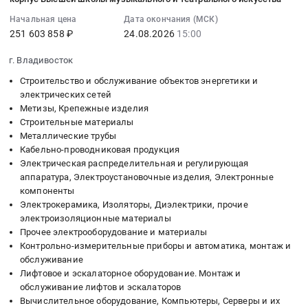
0
Предмет
ремонта
Тендер
08-
Начальная цена
Дата окончания (МСК)
руб.
тендера:
козырька
на
24
251 603 858 ₽
24.08.2026
15:00
Маты
входа
поставку
15:00:00
МП-75
в
бетонной
:
г. Владивосток
3250х1000х80мм
общежитие
смеси
Тендер
Строительство и обслуживание объектов энергетики и
(ПР-4449).
at
at
на
электрических сетей
Цена:
г.
г.
поставку
Метизы, Крепежные изделия
0
Раменское,
Мончегорск,
оборудования
Строительные материалы
руб.
Московская
Мурманская
и
Металлические трубы
область
область
материалов,
Кабельно-проводниковая продукция
,
,
строительно-
Электрическая распределительная и регулирующая
Russia,
Russia,
аппаратура, Электроустановочные изделия, Электронные
монтажных,
RU
компоненты
RU
пуско-
Электрокерамика, Изоляторы, Диэлектрики, прочие
Московская
Мурманская
наладочных
электроизоляционные материалы
область
область
работ
Прочее электрооборудование и материалы
Метизы,
Строительные
по
Контрольно-измерительные приборы и автоматика, монтаж и
Крепежные
материалы
автоматизации
обслуживание
изделия
Предмет
и
Лифтовое и эскалаторное оборудование. Монтаж и
Предмет
тендера:
диспетчеризация
обслуживание лифтов и эскалаторов
тендера:
Поставка
инженерных
Вычислительное оборудование, Компьютеры, Серверы и их