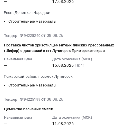
материалы
—
17.08.2026
:
смеси
поставку
материалы
Тендер
2026-
класса
сухой
для
Респ. Донецкая Народная
на
08-
R4
ремонтной
выполнения
запорно-
17
Строительные материалы
повышенной
смеси
работ
регулирующая
00:00:00
стойкости
для
по
трубопроводная
:
к
2026-
конструкционного
от 08.08.26
Тендер №94225240
устройству
арматура;
Тендер
агрессивным
08-
ремонта
поста
Метизы;
Поставка листов хризотилцементных плоских прессованных
на
средам
08
бетона
(металлоконструкции
(Шифер) с доставкой в пгт Лучегорск Приморского края
Ревизионные
сухие
Тендер
17:49:07
(лоты
сталь
люки;
смеси
Начальная цена
Дата окончания (МСК)
на
:
№
С255,
Чугунные
—
15.08.2026
18:41
Тендер
поставку
2026-
1–
сэндвич-
трубы;
на
сухой
08-
2)
панель
Пожарский район, поселок Лучегорск
Канализационные
сухие
ремонтной
15
at
трехслойная
трубы;
смеси
Строительные материалы
смеси
18:41:00
г.
кровельная
Техническая
at
класса
:
Владивосток;
толщина
изоляция
Респ.
R4
Тендер
2026-
Пожарский
от 08.08.26
Тендер №94225199
200
(для
Донецкая
повышенной
на
08-
район,
мм,
коммуникаций);
Цементно-песчаные смеси
Народная,
стойкости
поставку
08
поселок
сэндвич-
Такелаж
Донецкая
к
листов
17:00:03
Начальная цена
Дата окончания (МСК)
городского
панель
(веревки,
Народная
—
11.08.2026
агрессивным
хризотилцементных
:
типа
трехслойная
канаты,
Республика