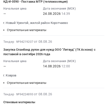
Строительные
КД-И-0590 - Поставка МТР (теплоизоляция)
at
на
08
Предмет
материалы
г.
поликарбонаты
11:38:02
тендера:
Начальная цена
Дата окончания (МСК)
Предмет
Москва,
в
—
24.08.2026
14:39
:
Кровельные
тендера:
Москва
первичных
2026-
материалы;
Древесно-
город
г. Новый Уренгой, жилой район Коротчаево
формах
08-
Гидроизоляция
плитные
,
для
24
на
Строительные материалы
материалы.
Russia,
Зуевской
14:39:00
битуме;
Цена:
RU
ТЭС
:
Стрейч,
2026-
от 08.08.26
Тендер №94219207
0
Москва
Тендер
Тендер:
скотч,
08-
руб.
город
Закупка Cпанбонд рулон для нужд ООО "Литвуд" (ГК Аскона) с
на
КД-
мешки.
08
поставкой в сентябре 2026 года
Строительные
поликарбонаты
И-0590
Цена:
10:18:14
материалы
в
-
0
Начальная цена
Дата окончания (МСК)
:
Предмет
первичных
—
14.08.2026
12:00
Поставка
руб.
2026-
тендера:
формах
МТР
08-
Цемент;
г. Ковров
для
(теплоизоляция)
14
Цементно-
Зуевской
Тендер:
Строительные материалы
12:00:00
песчаные
ТЭС
КД-
:
смеси.
at
И-0590
Тендер
2026-
от 08.08.26
Тендер №94224893
Цена:
г.
-
на
08-
0
Стеновые материалы
Зугрэс,
Поставка
закупку
08