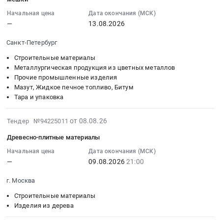
город
at
для
13:28:17
Строительные
г.
Начальная цена
Дата окончания (МСК)
отделки
:
материалы
Москва,
—
13.08.2026
Тендер
2026-
Предмет
Москва
на
08-
Санкт-Петербург
тендера:
город
комплектующие
13
Комплектующие
,
для
Строительные материалы
00:00:00
для
Russia,
Металлургическая продукция из цветных металлов
отделки
:
производства
Прочие промышленные изделия
RU
at
Тендер
бетона.
Мазут, Жидкое печное топливо, Битум
Москва
г.
на
Тара и упаковка
Цена:
город
Москва,
кровельные
0
Строительные
Москва
материалы;
2026-
руб.
от 08.08.26
материалы
Тендер №94225011
город
Гидроизоляция
08-
Предмет
,
на
Древесно-плитные материалы
08
тендера:
Russia,
битуме;
13:54:37
Начальная цена
Дата окончания (МСК)
Комплектующие
RU
Стрейч,
—
09.08.2026
21:00
:
для
Москва
скотч,
2026-
производства
город
мешки
г. Москва
08-
бетона.
Метизы,
Тендер
09
Строительные материалы
Цена:
Крепежные
на
21:00:00
Изделия из дерева
0
изделия
кровельные
:
руб.