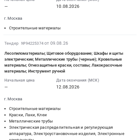
10:18:02
—
10.08.2026
:
2026-
г. Москва
08-
10
Строительные материалы
00:00:00
:
2026-
от 09.08.26
Тендер №94225374
Тендер:
08-
Лесопиломатериалы; Щитовое оборудование; Шкафы и щиты
Бетон
09
электрические; Металлические трубы (черные); Кровельные
Тендер:
00:47:01
материалы; Огнезащитные краски, составы; Лакокрасочные
Бетон
:
материалы; Инструмент ручной
at
2026-
Начальная цена
Дата окончания (МСК)
г.
08-
—
12.08.2026
Москва,
12
Москва
00:00:00
г. Москва
город
:
Строительные материалы
,
Тендер
Краски, Лаки, Клеи
Russia,
на
Металлические трубы
RU
лесопиломатериалы;
Электрическая распределительная и регулирующая
Москва
Щитовое
аппаратура, Электроустановочные изделия, Электронные
город
оборудование;
компоненты