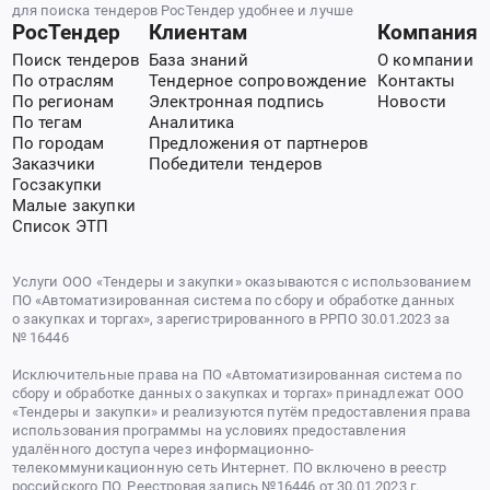
для поиска тендеров РосТендер удобнее и лучше
РосТендер
Клиентам
Компания
Поиск тендеров
База знаний
О компании
По отраслям
Тендерное сопровождение
Контакты
По регионам
Электронная подпись
Новости
По тегам
Аналитика
По городам
Предложения от партнеров
Заказчики
Победители тендеров
Госзакупки
Малые закупки
Список ЭТП
Услуги ООО «Тендеры и закупки» оказываются с использованием
ПО «Автоматизированная система по сбору и обработке данных
о закупках и торгах», зарегистрированного в РРПО 30.01.2023 за
№ 16446
Исключительные права на ПО «Автоматизированная система по
сбору и обработке данных о закупках и торгах» принадлежат ООО
«Тендеры и закупки» и реализуются путём предоставления права
использования программы на условиях предоставления
удалённого доступа через информационно-
телекоммуникационную сеть Интернет. ПО включено в реестр
российского ПО. Реестровая запись №16446 от 30.01.2023 г.