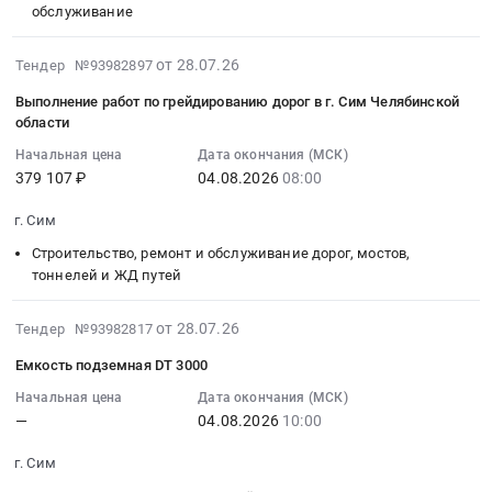
Сим,
10:00:00
обслуживание
510BML
материалы.
Челябинская
:
at
Цена:
область
Тендер
г.
2026-
0
от 28.07.26
Тендер №93982897
,
на
Сим,
08-
руб.
Выполнение работ по грейдированию дорог в г. Сим Челябинской
Russia,
прибор
Челябинская
05
области
RU
для
область
15:38:12
Челябинская
Начальная цена
Дата окончания (МСК)
измерения
,
:
379 107 ₽
04.08.2026
08:00
область
прочности
Russia,
2026-
Полимерные,
Тендер
RU
08-
г. Сим
фторопластовые
на
Челябинская
04
и
прибор
Строительство, ремонт и обслуживание дорог, мостов,
область
08:00:00
тоннелей и ЖД путей
другие
для
Металло-
:
пластиковые
измерения
и
Тендер
изделия
2026-
прочности
дерево-
на
от 28.07.26
Тендер №93982817
технического
07-
at
обрабатывающее
выполнение
Емкость подземная DT 3000
назначения
28
г.
оборудование,
работ
Предмет
09:34:40
Сим,
Начальная цена
Дата окончания (МСК)
Станки,
по
—
04.08.2026
10:00
тендера:
:
Челябинская
монтаж
грейдированию
Полиуретан.
2026-
область
и
дорог
г. Сим
Цена:
08-
,
обслуживание
в