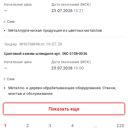
Russia,
1
20:32:21
Начальная цена
Дата окончания (МСК)
;
RU
—
23.07.2026
10:21
ф180
:
бытовых
Челябинская
(160)
2026-
помещений
г. Сим
область
Тендер:
07-
ПАО
Подшипники
Пруток
23
Металлургическая продукция из цветных металлов
"Агрегат",
Предмет
МА2-
10:21:00
расположенных
тендера:
1
:
2026-
по...
от 16.07.26
Тендер №93758898
Подшипники.
ф180
Тендер
07-
Тендер
Цена:
Цанговый зажим шпинделя арт. INC-3158-0036
(160)
на
16
на
0
at
латунный
07:49:01
Начальная цена
Дата окончания (МСК)
выполнение
руб.
г.
прокат
—
23.07.2026
10:00
:
работ
Сим,
Тендер
2026-
по
г. Сим
Челябинская
на
07-
огнезащите
область
латунный
23
деревянных
Металло- и дерево-обрабатывающее оборудование, Станки,
,
прокат
10:00:00
монтаж и обслуживание
конструкций
Russia,
at
:
кровельного
RU
г.
Тендер
покрытия:
Показать еще
Челябинская
Сим,
на
общежития
область
Челябинская
цанговый
ПАО
Стальные
область
зажим
"Агрегат",
1
2
3
4
...
220