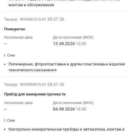
Резинотехнические
монтаж и обслуживание
область
:
Сим,
изделия
Услуги
Тендер
Челябинская
Предмет
грузовых
2026-
на
область
от 30.07.26
Тендер №94041510
тендера:
автомобильных
08-
горизонтальный
,
Полиуретан
Рукав
перевозок
06
токарный
Russia,
PARKER
Предмет
11:20:02
Начальная цена
Дата окончания (МСК)
металлообрабатывающий
RU
PUSH-
—
13.08.2026
10:00
тендера:
:
центр
Челябинская
LOK
Услуга
2026-
с
область
г. Сим
838V-
перевозки
08-
ЧПУ
Электрическая
8-
этилового
13
DTP
Полимерные, фторопластовые и другие пластиковые изделия
распределительная
RED-
спирта.
10:00:00
технического назначения
510BML
и
RLL.
Цена:
:
Тендер
регулирующая
Цена:
0
Тендер
2026-
на
аппаратура,
от 28.07.26
Тендер №93995970
0
руб.
на
07-
горизонтальный
Электроустановочные
Прибор для измерения прочности
руб.
полиуретан
28
токарный
изделия,
Тендер
14:50:50
металлообрабатывающий
Начальная цена
Дата окончания (МСК)
Электронные
—
04.08.2026
10:00
на
:
центр
компоненты
полиуретан
2026-
с
Предмет
г. Сим
at
08-
ЧПУ
тендера:
г.
04
DTP
Электротехнические
Контрольно-измерительные приборы и автоматика, монтаж и