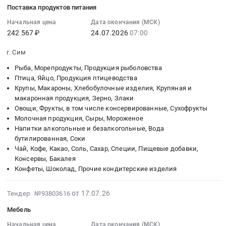
07-
RU
шлифовальные
Поставка продуктов питания
приборы
дерево-
питания-
21
Челябинская
круги
и
обрабатывающее
овощей
12:40:05
область
Начальная цена
Дата окончания (МСК)
Тендер
автоматика,
оборудование,
и
242 567 ₽
24.07.2026
07:00
:
Автомобильные
на
монтаж
Станки,
фруктов
2026-
и
шлифовальные
г. Сим
и
монтаж
at
07-
моторные
круги
обслуживание
и
г.
24
масла,
at
Рыба, Морепродукты, Продукция рыболовства
Предмет
обслуживание
Сим,
07:00:00
смазки,
Птица, Яйцо, Продукция птицеводства
г.
тендера:
Предмет
Челябинская
Крупы, Макароны, Хлебобулочные изделия, Крупяная и
:
технические
Сим,
Поставка
макаронная продукция, Зерно, Злаки
тендера:
область
Тендер
жидкости
Челябинская
Овощи, Фрукты, в том числе консервированные, Сухофрукты
и
Ручка
,
на
Предмет
область
Молочная продукция, Сыры, Мороженое
установка
32446L652/67В-
Russia,
поставку
тендера:
,
Напитки алкогольные и безалкогольные, Вода
измерительной
М8.
RU
продуктов
Масло
Russia,
бутилированная, Соки
головки
Цена:
Челябинская
питания
для
RU
Чай, Кофе, Какао, Соль, Сахар, Специи, Пищевые добавки,
М44М
0
область
Тендер
шпинделя
Челябинская
Консервы, Бакалея
для
руб.
Овощи,
на
Motorex
область
Конфеты, Шоколад, Прочие кондитерские изделия
измерительной
Фрукты,
поставку
spindle
Инструменты
установки
в
продуктов
lube
Предмет
2026-
от 17.07.26
Тендер №93803616
Р26,
том
питания
ISO
тендера:
07-
зав.
числе
Мебель
at
VG
Шлифовальные
17
№
консервированные,
г.
68,
круги.
15:26:18
Начальная цена
Дата окончания (МСК)