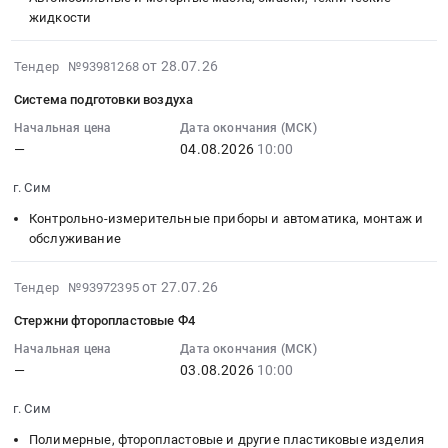
Челябинская
ГОСТ
10:00:00
жидкости
,
область
390-
:
Russia,
Промышленные
96,
Тендер:
RU
2026-
от 28.07.26
Тендер №93981268
резервуары
мертель
Масло
Челябинская
07-
Система подготовки воздуха
и
шамотный
Shell
область
28
ёмкости,
алюмосиликатный
Mysella
Строительство,
08:27:02
Начальная цена
Дата окончания (МСК)
ремонт
МШ-39
—
04.08.2026
10:00
S5N40,
ремонт
:
и
ГОСТ
209
и
2026-
г. Сим
обслуживание
6237-
л.
обслуживание
08-
Предмет
97
Тендер:
дорог,
04
Контрольно-измерительные приборы и автоматика, монтаж и
тендера:
Тендер:
Масло
мостов,
10:00:00
обслуживание
Емкость
Кирпич
Shell
тоннелей
:
подземная
ШБ-5
Mysella
и
Тендер:
2026-
от 27.07.26
Тендер №93972395
DT
(размер
S5N40,
ЖД
Система
07-
Стержни фторопластовые Ф4
3000.
по
209
путей
подготовки
27
Цена:
ГОСТ
л.
Предмет
воздуха
16:33:27
Начальная цена
Дата окончания (МСК)
0
8691-
at
тендера:
—
03.08.2026
10:00
Тендер:
:
руб.
73)
г.
Выполнение
Система
2026-
г. Сим
ГОСТ
Сим,
работ
подготовки
08-
390-
Челябинская
по
воздуха
03
Полимерные, фторопластовые и другие пластиковые изделия