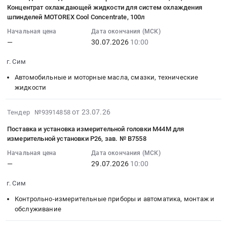
на
23
и
моделям.
Концентрат охлаждающей жидкости для систем охлаждения
Челябинская
,
концентрат
15:34:30
шпинделей MOTOREX Cool Concentrate, 100л
прочие
Цена:
область
Russia,
очистителя
:
технические
0
Трансформаторные
RU
Начальная цена
Дата окончания (МСК)
Hydrojet
2026-
масла
руб.
и
—
30.07.2026
10:00
Челябинская
Clean
07-
и
прочие
область
Sonic
30
смазки
г. Сим
технические
Сувенирная
AL
10:00:00
Предмет
масла
и
Автомобильные и моторные масла, смазки, технические
205
:
тендера:
и
наградная
жидкости
л
Тендер:
Масло
смазки
продукция
Тендер
Масло
компрессорное
Предмет
Предмет
2026-
на
от 23.07.26
Тендер №93914858
для
Smartoil
тендера:
тендера:
07-
концентрат
шпинделя
3000
Поставка и установка измерительной головки М44М для
Масло
Магниты.
23
очистителя
Motorex
измерительной установки Р26, зав. № В7558
20
Trim
Цена:
15:34:29
Hydrojet
spindle
л.,
OG108,
Начальная цена
Дата окончания (МСК)
0
:
Clean
lube
масло
204
—
29.07.2026
10:00
руб.
2026-
Sonic
ISO
компрессорное
л.
07-
AL
VG
г. Сим
Kraft-
Цена:
29
205
68,
Oil
0
Контрольно-измерительные приборы и автоматика, монтаж и
10:00:00
л
5
M46
руб.
обслуживание
:
at
л,
20
Тендер
г.
Концентрат