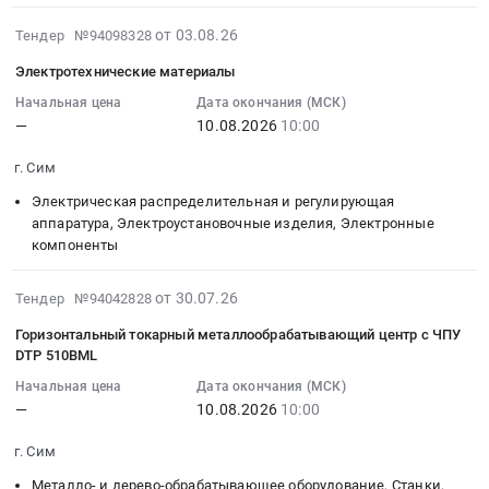
RED-
10:00:00
монтаж
отходы
RLL
:
2026-
от 03.08.26
Тендер №94098328
и
и
Тендер:
Тендер:
08-
обслуживание
лом
Электротехнические материалы
Рукав
Услуга
03
Предмет
Предмет
PARKER
перевозки
11:28:30
Начальная цена
Дата окончания (МСК)
тендера:
тендера:
PUSH-
этилового
—
10.08.2026
10:00
:
Комплектующие
Металлоотходы
LOK
спирта
2026-
материалы
производства.
838V-
г. Сим
Тендер:
08-
для
Цена:
8-
Услуга
10
Электрическая распределительная и регулирующая
компрессора.
0
RED-
перевозки
10:00:00
аппаратура, Электроустановочные изделия, Электронные
Цена:
руб.
RLL
этилового
компоненты
:
0
at
спирта
Тендер
руб.
г.
at
2026-
на
от 30.07.26
Тендер №94042828
Сим,
г.
07-
электротехнические
Горизонтальный токарный металлообрабатывающий центр с ЧПУ
Челябинская
Сим,
30
материалы
DTP 510BML
область
Челябинская
11:06:44
Тендер
,
область
Начальная цена
Дата окончания (МСК)
:
на
Russia,
—
10.08.2026
10:00
,
2026-
электротехнические
RU
Russia,
08-
материалы
г. Сим
Челябинская
RU
10
at
область
Челябинская
Металло- и дерево-обрабатывающее оборудование, Станки,
10:00:00
г.