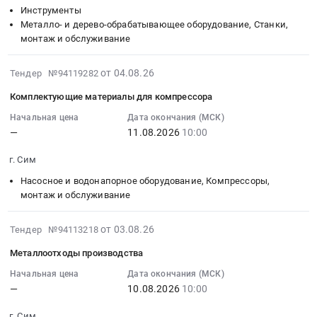
Протяжки.
область
инструмент
11
Инструменты
Цена:
Генераторы,
at
10:00:00
Металло- и дерево-обрабатывающее оборудование, Станки,
0
Трансформаторы,
монтаж и обслуживание
г.
:
руб.
Электродвигатели,
Сим,
Тендер
Реакторы,
Челябинская
2026-
на
от 04.08.26
Тендер №94119282
Энергетические
область
08-
эльборовый
Комплектующие материалы для компрессора
установки
,
04
и
Предмет
Russia,
08:46:37
Начальная цена
Дата окончания (МСК)
алмазный
тендера:
—
11.08.2026
10:00
RU
:
инструмент
Двигатель
Челябинская
2026-
Тендер
г. Сим
HONDA.
область
08-
на
Цена:
Контрольно-
11
эльборовый
Насосное и водонапорное оборудование, Компрессоры,
0
измерительные
10:00:00
монтаж и обслуживание
и
руб.
приборы
:
алмазный
и
Тендер
инструмент
2026-
от 03.08.26
Тендер №94113218
автоматика,
на
at
08-
Металлоотходы производства
монтаж
комплектующие
г.
03
и
материалы
Сим,
17:33:18
Начальная цена
Дата окончания (МСК)
обслуживание
—
10.08.2026
10:00
для
Челябинская
:
Предмет
компрессора
область
2026-
г. Сим