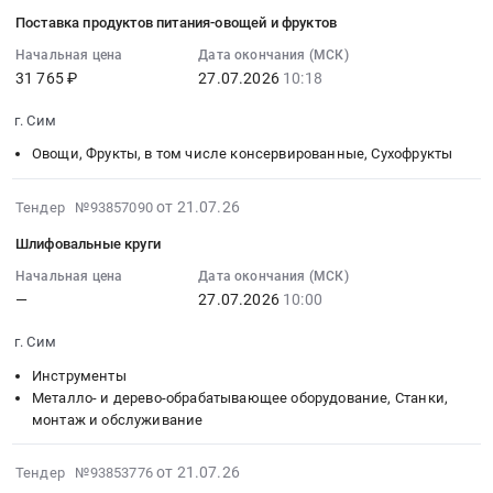
Сим,
головки
на
л.
07-
5
Поставка продуктов питания-овощей и фруктов
Челябинская
М44М
ручку
Цена:
22
л,
область
для
32446L652/67В-
0
10:48:03
Начальная цена
Дата окончания (МСК)
Концентрат
,
измерительной
31 765 ₽
27.07.2026
10:18
М8
руб.
:
охлаждающей
Russia,
установки
Тендер
2026-
жидкости
г. Сим
RU
Р26,
на
07-
для
Челябинская
зав.
ручку
27
систем
Овощи, Фрукты, в том числе консервированные, Сухофрукты
область
№
32446L652/67В-
10:18:00
охлаждения
Инструменты
В7558
М8
:
шпинделей
2026-
от 21.07.26
Тендер №93857090
Предмет
at
at
Тендер
MOTOREX
07-
тендера:
Шлифовальные круги
г.
г.
на
Cool
21
Слесарный
Сим,
Сим,
поставку
Concentrate,
14:47:48
Начальная цена
Дата окончания (МСК)
инструмент.
Челябинская
Челябинская
продуктов
—
27.07.2026
10:00
100л
:
Цена:
область
область
питания-
at
2026-
0
г. Сим
,
,
овощей
г.
07-
руб.
Russia,
Russia,
и
Сим,
27
Инструменты
RU
RU
фруктов
Челябинская
10:00:00
Металло- и дерево-обрабатывающее оборудование, Станки,
Челябинская
Челябинская
Тендер
монтаж и обслуживание
область
:
область
область
на
,
Тендер
Контрольно-
Металло-
поставку
2026-
Russia,
на
от 21.07.26
Тендер №93853776
измерительные
и
продуктов