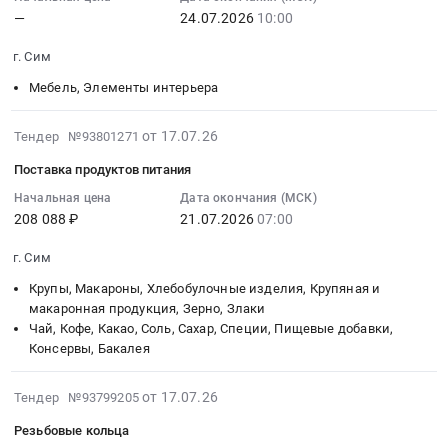
В7558.
Сухофрукты
Сим,
5
Цена:
—
24.07.2026
10:00
:
Цена:
Предмет
Челябинская
л,
0
2026-
0
тендера:
г. Сим
область
Концентрат
руб.
07-
руб.
Поставка
,
охлаждающей
24
Мебель, Элементы интерьера
продуктов
Russia,
жидкости
10:00:00
питания-
RU
для
:
2026-
от 17.07.26
Тендер №93801271
овощей
Челябинская
систем
Тендер
07-
и
область
охлаждения
Поставка продуктов питания
на
21
фруктов.
Рыба,
шпинделей
мебель
14:46:02
Начальная цена
Дата окончания (МСК)
Цена:
Морепродукты,
MOTOREX
Тендер
208 088 ₽
21.07.2026
07:00
:
31765
Продукция
Cool
на
2026-
руб.
рыболовства
Concentrate,
г. Сим
мебель
07-
Предмет
100л.
at
21
Крупы, Макароны, Хлебобулочные изделия, Крупяная и
тендера:
Цена:
г.
07:00:00
макаронная продукция, Зерно, Злаки
Поставка
0
Сим,
Чай, Кофе, Какао, Соль, Сахар, Специи, Пищевые добавки,
:
продуктов
руб.
Консервы, Бакалея
Челябинская
Тендер
питания.
область
на
Цена:
,
2026-
поставку
от 17.07.26
Тендер №93799205
242567
Russia,
07-
продуктов
Резьбовые кольца
руб.
RU
17
питания