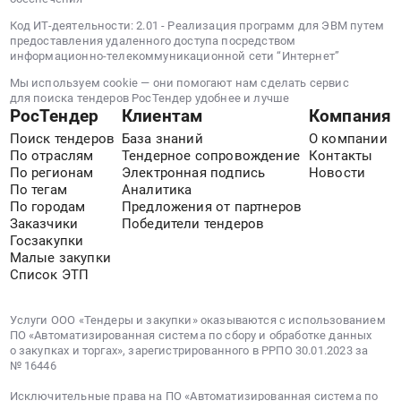
ПАО
Код ИТ-деятельности: 2.01 - Реализация программ для ЭВМ путем
"Агрегат",
предоставления удаленного доступа посредством
расположенных
информационно-телекоммуникационной сети “Интернет”
по....
Мы используем cookie — они помогают нам сделать сервис
Цена:
для поиска тендеров РосТендер удобнее и лучше
0
РосТендер
Клиентам
Компания
руб.
Поиск тендеров
База знаний
О компании
По отраслям
Тендерное сопровождение
Контакты
По регионам
Электронная подпись
Новости
По тегам
Аналитика
По городам
Предложения от партнеров
Заказчики
Победители тендеров
Госзакупки
Малые закупки
Список ЭТП
Услуги ООО «Тендеры и закупки» оказываются с использованием
ПО «Автоматизированная система по сбору и обработке данных
о закупках и торгах», зарегистрированного в РРПО 30.01.2023 за
№ 16446
Исключительные права на ПО «Автоматизированная система по