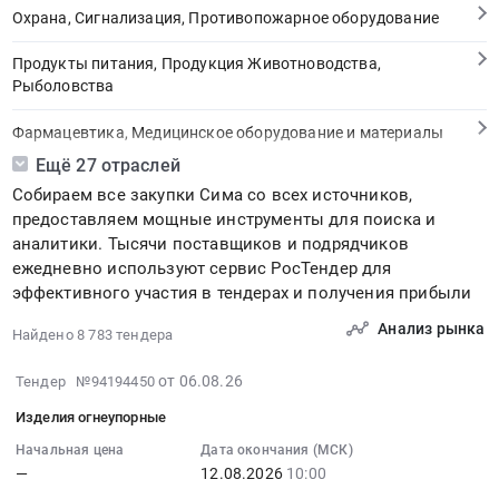
Охрана, Сигнализация, Противопожарное оборудование
Продукты питания, Продукция Животноводства,
Рыболовства
Фармацевтика, Медицинское оборудование и материалы
Ещё 27 отраслей
Медицинские и Оздоровительные услуги
Собираем все закупки Сима со всех источников,
предоставляем мощные инструменты для поиска и
Мебель, Компьютеры и Периферия, Канцтовары, Бытовая
аналитики. Тысячи поставщиков и подрядчиков
техника
ежедневно используют сервис РосТендер для
эффективного участия в тендерах и получения прибыли
Связь, Информационные технологии
Анализ рынка
Найдено 8 783 тендера
Грузовые и пассажирские перевозки, Транспортные услуги
2026-
от 06.08.26
Тендер №94194450
Полиграфия
08-
Изделия огнеупорные
06
Реклама, Дизайн, Маркетинг, Теле и радиовещание
16:39:28
Начальная цена
Дата окончания (МСК)
—
12.08.2026
10:00
:
Топливо, Уголь, Продукция нефтепереработки