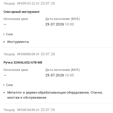
л..
2026-
на
от 23.07.26
Сим,
Тендер №93910122
охлаждающей
Цена:
07-
поставку
Челябинская
жидкости
Слесарный инструмент
0
23
и
область
для
руб.
13:33:38
Начальная цена
Дата окончания (МСК)
установка
,
систем
—
29.07.2026
10:00
:
измерительной
Russia,
охлаждения
2026-
головки
RU
шпинделей
г. Сим
07-
М44М
Челябинская
MOTOREX
29
для
Инструменты
область
Cool
10:00:00
измерительной
Прочая
Concentrate,
:
установки
2026-
химическая
от 23.07.26
100л
Тендер №93898038
Тендер
Р26,
07-
продукция
Тендер:
Ручка 32446L652/67В-М8
на
зав.
23
Предмет
Масло
слесарный
№
11:00:50
тендера:
Начальная цена
Дата окончания (МСК)
для
инструмент
В7558
—
29.07.2026
10:00
:
Концентрат
шпинделя
Тендер
Тендер
2026-
очистителя
Motorex
г. Сим
на
на
07-
Hydrojet
spindle
слесарный
поставку
29
Clean
Металло- и дерево-обрабатывающее оборудование, Станки,
lube
инструмент
и
10:00:00
Sonic
монтаж и обслуживание
ISO
at
установка
:
AL
VG
г.
измерительной
Тендер
205
2026-
68,
от 22.07.26
Тендер №93876699