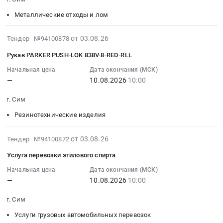
тендера:
Тендер
,
08-
Измерительный
на
Russia,
10
Металлические отходы и лом
инструмент.
комплектующие
RU
10:00:00
Цена:
материалы
Челябинская
:
2026-
от 03.08.26
Тендер №94100878
0
для
область
Тендер:
08-
Рукав PARKER PUSH-LOK 838V-8-RED-RLL
руб.
компрессора
Инструменты
Металлоотходы
03
at
Предмет
производства
12:29:35
Начальная цена
Дата окончания (МСК)
г.
тендера:
Тендер:
—
10.08.2026
10:00
:
Сим,
Эльборовый
Металлоотходы
2026-
г. Сим
Челябинская
и
производства
08-
область
алмазный
at
10
Резинотехнические изделия
,
инструмент.
г.
10:00:00
Russia,
Цена:
Сим,
:
2026-
от 03.08.26
Тендер №94100872
RU
0
Челябинская
Тендер:
08-
Челябинская
Услуга перевозки этилового спирта
руб.
область
Рукав
03
область
,
PARKER
12:29:35
Начальная цена
Дата окончания (МСК)
Насосное
Russia,
PUSH-
—
10.08.2026
10:00
:
и
RU
LOK
2026-
водонапорное
Челябинская
г. Сим
838V-
08-
оборудование,
область
8-
10
Услуги грузовых автомобильных перевозок
Компрессоры,
Металлические