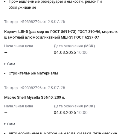
0
04
Russia,
Предмет
г.
Промышленные резервуары и ёмкости, ремонт и
руб.
10:00:00
обслуживание
RU
тендера:
Сим
:
Челябинская
Горизонтальный
Челябинской
Тендер:
область
2026-
токарный
области
от 28.07.26
Тендер №93982794
Емкость
Контрольно-
07-
металлообрабатывающий
Тендер
Кирпич ШБ-5 (размер по ГОСТ 8691-73) ГОСТ 390-96, мертель
подземная
измерительные
28
центр
на
шамотный алюмосиликатный МШ-39 ГОСТ 6237-97
DT
приборы
09:33:11
с
выполнение
Начальная цена
Дата окончания (МСК)
3000
и
:
ЧПУ
работ
—
04.08.2026
10:00
Тендер:
автоматика,
2026-
DTP
по
Емкость
монтаж
08-
510BML.
грейдированию
г. Сим
подземная
и
04
Цена:
дорог
DT
Строительные материалы
обслуживание
10:00:00
0
в
3000
Предмет
:
руб.
г.
at
тендера:
Тендер:
2026-
Сим
от 28.07.26
Тендер №93982796
г.
Прибор
Кирпич
07-
Челябинской
Масло Shell Mysella S5N40, 209 л.
Сим,
для
ШБ-5
28
области
Челябинская
измерения
(размер
09:33:11
at
Начальная цена
Дата окончания (МСК)
область
—
04.08.2026
10:00
прочности.
по
:
г.
,
Цена:
ГОСТ
2026-
Сим,
г. Сим
Russia,
0
8691-
08-
Челябинская
RU
руб.
73)
04
область
Автомобильные и моторные масла, смазки, технические