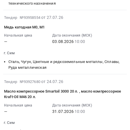
96,
область
грейдированию
at
10:00:00
технического назначения
мертель
,
дорог
г.
:
шамотный
Russia,
в
Сим,
Тендер:
2026-
от 27.07.26
Тендер №93958554
алюмосиликатный
RU
г.
Челябинская
Стержни
07-
Медь катодная М0, М1
МШ-39
Челябинская
Сим
область
фторопластовые
27
ГОСТ
область
Челябинской
,
Ф4
11:16:13
Начальная цена
Дата окончания (МСК)
6237-
Автомобильные
области.
Russia,
—
03.08.2026
10:00
Тендер:
:
97
и
Цена:
RU
Стержни
2026-
г. Сим
at
моторные
379107
Челябинская
фторопластовые
08-
г.
масла,
руб.
область
Ф4
03
Сталь, Чугун, Цветные и редкоземельные металлы, Сплавы,
Сим,
смазки,
Контрольно-
at
10:00:00
Руда металлическая
Челябинская
технические
измерительные
г.
:
область
жидкости
приборы
Сим,
Тендер:
2026-
от 24.07.26
Тендер №93927680
,
Предмет
и
Челябинская
Медь
07-
Масло компрессорное Smartoil 3000 20 л. , масло компрессорное
Russia,
тендера:
автоматика,
область
катодная
24
Kraft-Oil M46 20 л.
RU
Масло
монтаж
,
М0,
09:10:26
Челябинская
Shell
и
Russia,
Начальная цена
Дата окончания (МСК)
М1
:
область
Mysella
—
31.07.2026
10:00
обслуживание
RU
Тендер:
2026-
Строительные
S5N40,
Предмет
Челябинская
Медь
07-
г. Сим
материалы
209
тендера:
область
катодная
31