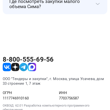
Где посмотреть закупки малого
публиковаться конкурсы, запросы
0036.
условия процедуры Сима.
кровельного
объема Сима?
предложений, аукционы и другие
Цена:
покрытия:
закупочные процедуры. Список обновляется
0
общежития
Закупки малого объема Сима можно искать
руб.
по мере появления новых закупок Сима.
ПАО
на РосТендере вместе с другими тендерами
"Агрегат",
Сима. Для поиска подходящих процедур
расположенного
используйте регион, отрасль, заказчика или
по
ключевые слова.
адресу:
Челябинская
область,
8-800-555-69-56
Ашинский
район,
г.
Сим,
ООО "Тендеры и закупки", г. Москва, улица Усачева, дом
ул.
33 строение 1, 7 этаж
Давыдова,
8
ОГРН
ИНН
;
1117746910160
7703756587
бытовых
ОКВЭД: 62.01 Разработка компьютерного программного
помещений
обеспечения