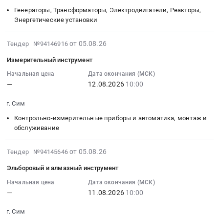
Челябинская
г.
12
Генераторы, Трансформаторы, Электродвигатели, Реакторы,
Товары для Спорта, Отдыха, Развлечений, Предметы
область
Сим,
10:00:00
Энергетические установки
Искусства
Строительные
Челябинская
:
материалы
область
Тендер
2026-
Металлургическое производство
от 05.08.26
Тендер №94146916
Предмет
,
на
08-
Измерительный инструмент
тендера:
Russia,
двигатель
Химическая продукция
05
Изделия
RU
HONDA
09:07:21
Начальная цена
Дата окончания (МСК)
огнеупорные.
Лесообработка, Изделия из дерева
Челябинская
—
12.08.2026
10:00
Тендер
:
Цена:
область
на
2026-
г. Сим
Сельское хозяйство
0
Металло-
двигатель
08-
руб.
и
HONDA
12
Контрольно-измерительные приборы и автоматика, монтаж и
Отходы и лом
дерево-
at
10:00:00
обслуживание
обрабатывающее
г.
:
Услуги ЖКХ
оборудование,
Сим,
Тендер
2026-
от 05.08.26
Тендер №94145646
Станки,
Челябинская
на
08-
Социальные услуги
Эльборовый и алмазный инструмент
монтаж
область
измерительный
05
и
,
инструмент
08:06:29
Начальная цена
Дата окончания (МСК)
обслуживание
Russia,
—
11.08.2026
10:00
Тендер
:
Предмет
RU
на
2026-
г. Сим
тендера:
Челябинская
измерительный
08-