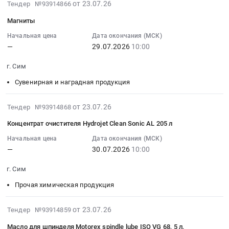
:
2026-
от 23.07.26
Тендер №93914866
руб.
Предмет
20
по
Тендер:
07-
тендера:
Магниты
л.,
3d
Масло
23
Медь
масло
моделям
Trim
15:35:31
Начальная цена
Дата окончания (МСК)
катодная
компрессорное
at
OG108,
—
29.07.2026
10:00
:
М0,
Kraft-
г.
204
2026-
М1.
Oil
Сим,
г. Сим
л
07-
Цена:
M46
Челябинская
Тендер:
29
Сувенирная и наградная продукция
0
20
область
Масло
10:00:00
руб.
л.
,
Trim
:
2026-
от 23.07.26
Тендер №93914868
at
Russia,
OG108,
Тендер
07-
г.
RU
Концентрат очистителя Hydrojet Clean Sonic AL 205 л
204
на
23
Сим,
Челябинская
л
магниты
15:35:31
Начальная цена
Дата окончания (МСК)
Челябинская
область
at
Тендер
—
30.07.2026
10:00
:
область
Услуги
г.
на
2026-
,
металлообработки
Сим,
г. Сим
магниты
07-
Russia,
Предмет
Челябинская
at
30
Прочая химическая продукция
RU
тендера:
область
г.
10:00:00
Челябинская
Изготовление
,
Сим,
:
2026-
от 23.07.26
Тендер №93914859
область
по
Russia,
Челябинская
Тендер
07-
Трансформаторные
3d
RU
Масло для шпинделя Motorex spindle lube ISO VG 68, 5 л,
область