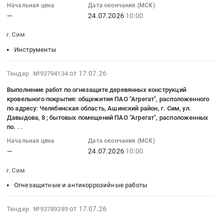
Челябинская
13:14:37
Начальная цена
Дата окончания (МСК)
Тендер
—
24.07.2026
10:00
область
:
на
Мебель,
2026-
поставку
г. Сим
Элементы
07-
продуктов
интерьера
24
Инструменты
питания
Предмет
10:00:00
at
тендера:
:
г.
2026-
от 17.07.26
Тендер №93794134
Мебель.
Тендер
Сим,
07-
Выполнение работ по огнезащите деревянных конструкций
Цена:
на
Челябинская
17
кровельного покрытия: общежития ПАО "Агрегат", расположенного
0
резьбовые
область
11:19:31
по адресу: Челябинская область, Ашинский район, г. Сим, ул.
руб.
кольца
,
:
Давыдова, 8 ; бытовых помещений ПАО "Агрегат", расположенных
Тендер
Russia,
2026-
по. . .
на
RU
07-
Начальная цена
Дата окончания (МСК)
резьбовые
Челябинская
24
—
24.07.2026
10:00
кольца
область
10:00:00
at
Крупы,
:
г. Сим
г.
Макароны,
Тендер
Огнезащитные и антикоррозийные работы
Сим,
Хлебобулочные
на
Челябинская
изделия,
выполнение
2026-
от 17.07.26
Тендер №93789389
область
Крупяная
работ
07-