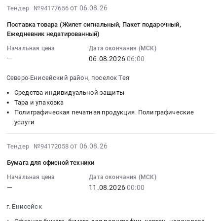
Красноярский
ГСМ
бюджетного
2026-
от 06.08.26
поставку
Тендер №94177656
работ
край
п.п.Еруда;
профессионального
08-
товара
и
Трубопроводная
Устройство
Поставка товара (Жилет сигнальный, Пакет подарочный,
образовательного
06
для
проведение
и
твердого
Ежедневник недатированный)
учреждения
10:36:20
нужд
геологического
запорная
покрытия
"Енисейский
Начальная цена
Дата окончания (МСК)
:
школы
сопровождения
арматура,
на
педагогический
—
06.08.2026
06:00
2026-
(жилет
на
радиаторы
прилегающей
колледж""
08-
сигнальный,
месторождении
Предмет
территории
Северо-Енисейский район, поселок Тея
at
06
пакет
Благодатное
тендера:
склада
г.
Средства индивидуальной защиты
06:00:00
подарочный,
в
Полюс
СДЯВ
Енисейск,
Тара и упаковка
:
ежедневник)
2026
Красноярск_фитинги
п.п.Еруда
Красноярский
Полиграфическая печатная продукция. Полиграфические
Тендер
Тендер
году.
и
Тендер
край
услуги
на
на
Цена:
СДТ_6000034306.
на
,
поставку
поставку
0
Цена:
оказание
Russia,
2026-
от 06.08.26
Тендер №94172058
товара
товара
руб.
0
услуг
RU
08-
(Жилет
для
Бумага для офисной техники
руб.
на
Красноярский
06
сигнальный,
нужд
выполнение
край
10:14:33
Начальная цена
Дата окончания (МСК)
Пакет
школы
ПИР
—
11.08.2026
00:00
Услуги
:
подарочный,
(жилет
по
гостиниц
2026-
Ежедневник
сигнальный,
объектам:
г. Енисейск
и
08-
недатированный)
пакет
Устройство
ресторанов,
11