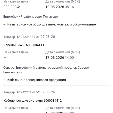
Начальная цена
Дата окончания (МСК)
Срочно.
:
для
Товары для Спорта, Отдыха, Развлечений, Предметы
900 000 ₽
10.08.2026
05:16
Триммер
2026-
проведения
Искусства
at
08-
АПС
Енисейский район, село Потапово
Северо-
10
и
Металлургическое производство
Навигационное оборудование, монтаж и обслуживание
Енисейский
05:16:54
туристического
район,
:
слета
Химическая продукция
городской
Тендер
2026-
от 07.08.26
Тендер №94224431
педагогических
поселок
на
08-
работников
Лесообработка, Изделия из дерева
Кабель ЗИФ-5 6000034411
Северо-
приборы
07
at
Енисейский,
навигационные,
19:45:32
Начальная цена
Дата окончания (МСК)
Сельское хозяйство
Северо-
—
17.08.2026
14:00
Красноярский
метеорологические,
:
Енисейский
край
геофизические
2026-
Отходы и лом
район,
Северо-Енисейский район, городской поселок Северо-
,
и
08-
городской
Енисейский
Услуги ЖКХ
Russia,
аналогичные
17
поселок
Кабельно-проводниковая продукция
RU
инструменты
14:00:00
Северо-
Социальные услуги
Красноярский
Тендер
:
Енисейский,
край
на
Тендер
2026-
от 07.08.26
Тендер №94224428
Красноярский
Оборудование,
приборы
на
08-
край
Кабеленесущие системы 6000034412
инвентарь,
навигационные,
кабель
07
,
товары
метеорологические,
ЗИФ-5
19:45:32
Начальная цена
Дата окончания (МСК)
Russia,