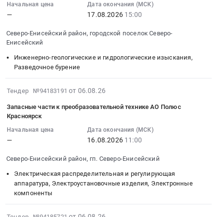
08-
и
край
Начальная цена
Дата окончания (МСК)
район,
для
17
лабораторные
Лифтовое
—
17.08.2026
15:00
городской
регистрации
15:00:00
исследования
и
поселок
электрокардиограмм
:
Предмет
эскалаторное
Северо-Енисейский район, городской поселок Северо-
Северо-
at
Тендер
тендера:
оборудование.
Енисейский
Енисейский,
г.
на
Вирус
Монтаж
Инженерно-геологические и гидрологические изыскания,
Красноярский
Енисейск,
проведение
гепатита
и
Разведочное бурение
край
Красноярский
буровых
С
обслуживание
,
край
работ
генотипирование
лифтов
2026-
от 06.08.26
Тендер №94183191
Russia,
,
на
ИВД,
и
08-
RU
Russia,
месторождении
набор,
эскалаторов
Запасные части к преобразовательной технике АО Полюс
06
Красноярск
Красноярский
RU
Благодатное
анализ
Предмет
15:01:06
край
Красноярский
в
нуклеиновых
тендера:
Начальная цена
Дата окончания (МСК)
:
Пестициды,
край
2026
кислот
ЭА-
—
16.08.2026
11:00
2026-
Инсектициды,
Медицинские
году.,
(является
№-14009/26
08-
Агрохимия
расходные
Северо-Енисейский район, гп. Северо-Енисейский
Проведение
медицинским
Оказание
16
Предмет
материалы,
геологического
изделием).
услуг
Электрическая распределительная и регулирующая
11:00:00
тендера:
Средства
сопровождения
Цена:
по
аппаратура, Электроустановочные изделия, Электронные
:
Аммофос
реабилитации,
поисковых
114400
техническому
компоненты
Тендер
на
Одноразовый
буровых
руб.
обслуживанию
на
4
медицинский
работ
лифтов.
2026-
от 06.08.26
Тендер №94185721