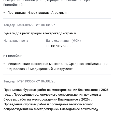
350000
08-
и
генотипирование
обслуживанию
Енисейский
руб.
17
парфюмерия
ИВД,
лифтов
Пестициды, Инсектициды, Агрохимия
15:00:00
Предмет
набор,
Тендер:
:
тендера:
анализ
ЭА-
Тендер:
2026-
Поставка
нуклеиновых
№-14009/26
от 06.08.26
Тендер №94189278
Аммофос
08-
мешков
кислот
Оказание
Бумага для регистрации электрокардиограмм
на
06
полимерных.
(является
услуг
4
18:30:42
Цена:
Начальная цена
Дата окончания (МСК)
медицинским
по
—
11.08.2026
00:00
кв.
:
229877
изделием)
техническому
2026
2026-
руб.
at
обслуживанию
г. Енисейск
года
08-
г.
лифтов
Тендер:
11
Енисейск,
at
Медицинские расходные материалы, Средства реабилитации,
Аммофос
00:00:00
Одноразовый медицинский инструмент
Красноярский
г.
на
:
край
Енисейск,
4
Тендер:
2026-
,
Красноярский
от 06.08.26
Тендер №94193507
кв.
Бумага
08-
Russia,
край
Проведение буровых работ на месторождении Благодатное в 2026
2026
для
06
RU
,
году. , Проведение геологического сопровождения поисковых
года
регистрации
16:20:43
Красноярский
Russia,
буровых работ на месторождении Благодатное в 2026 г. ,
at
электрокардиограмм
:
край
RU
Проведение буровых работ и проведение геологического
Северо-
Тендер:
2026-
Медицинские
Красноярский
сопровождения на месторождении Благодатное в 2026 году
Енисейский
Бумага