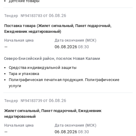
Детские товары
02:00:00
на
серверное
район,
:
проведение
ПО
гп.
Тендер
2026-
буровых
от 06.08.26
Тендер №94183783
34366
Северо-
на
08-
работ
at
Енисейский,
Поставка товара (Жилет сигнальный, Пакет подарочный,
поставку
06
на
Северо-
Красноярский
Ежедневник недатированный)
товара
12:22:20
месторождении
Енисейский
край
Начальная цена
Дата окончания (МСК)
Тендер
:
Благодатное
район,
,
—
06.08.2026
08:30
на
2026-
в
городской
Russia,
поставку
08-
2026
поселок
RU
Северо-Енисейский район, поселок Новая Калами
товара
06
году.,
Северо-
Красноярский
Средства индивидуальной защиты
at
08:30:00
Проведение
Енисейский,
край
Тара и упаковка
Северо-
:
геологического
Красноярский
Электрическая
Полиграфическая печатная продукция. Полиграфические
Енисейский
Тендер
сопровождения
край
распределительная
услуги
район,
на
поисковых
,
и
городской
поставку
буровых
Russia,
регулирующая
2026-
от 06.08.26
Тендер №94183739
поселок
товара
работ
RU
аппаратура,
08-
Северо-
(Жилет
на
Красноярский
Жилет сигнальный, Пакет подарочный, Ежедневник
Электроустановочные
06
Енисейский,
сигнальный,
месторождении
край
недатированный
изделия,
12:18:49
Красноярский
Пакет
Благодатное
Вычислительное
Электронные
Начальная цена
Дата окончания (МСК)
:
край
подарочный,
в
оборудование,
компоненты
—
06.08.2026
08:30
2026-
,
Ежедневник
2026