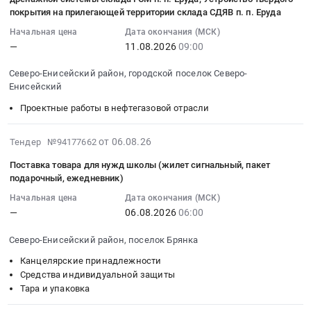
руб.
работ
и
11:16:45
Предмет
профессионального
покрытия на прилегающей территории склада СДЯВ п. п. Еруда
недатированный.
на
СДТ_6000034306
:
тендера:
образовательного
Цена:
Начальная цена
Дата окончания (МСК)
месторождении
Тендер:
2026-
Канцелярские
учреждения
0
—
11.08.2026
09:00
Благодатное
Полюс
08-
товары.
"Енисейский
руб.
в
Красноярск_фитинги
11
Цена:
педагогический
Северо-Енисейский район, городской поселок Северо-
2026
и
09:00:00
178438
колледж""
Енисейский
году.,
СДТ_6000034306
:
руб.
Тендер:
Проектные работы в нефтегазовой отрасли
Проведение
at
Тендер
ЭА-
геологического
Северо-
на
№-13948/26
2026-
сопровождения
от 06.08.26
Тендер №94177662
Енисейский
оказание
"Оказание
08-
поисковых
район,
услуг
услуг
Поставка товара для нужд школы (жилет сигнальный, пакет
06
буровых
городской
на
по
подарочный, ежедневник)
10:36:20
работ
поселок
выполнение
организации
Начальная цена
Дата окончания (МСК)
:
на
Северо-
ПИР
готового
—
06.08.2026
06:00
2026-
месторождении
Енисейский,
по
горячего
08-
Благодатное
Красноярский
объектам:
питания
Северо-Енисейский район, поселок Брянка
06
в
край
Устройство
для
Канцелярские принадлежности
06:00:00
2026
,
дренажной
обучающихся
Средства индивидуальной защиты
:
г.,
Russia,
системы
краевого
Тара и упаковка
Тендер
Проведение
RU
склада
государственного
на
буровых