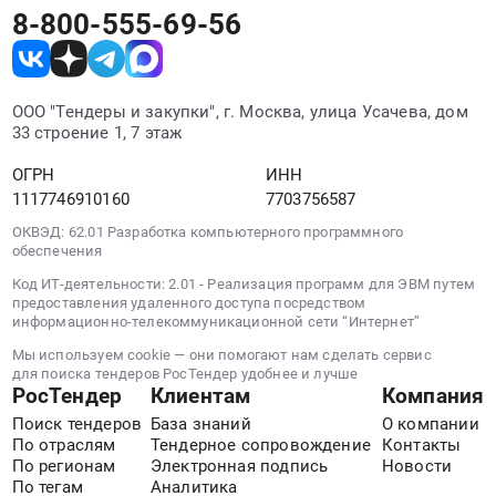
(является
8-800-555-69-56
медицинским
изделием).
Цена:
ООО "Тендеры и закупки", г. Москва, улица Усачева, дом
2722922
33 строение 1, 7 этаж
руб.
ОГРН
ИНН
1117746910160
7703756587
ОКВЭД: 62.01 Разработка компьютерного программного
обеспечения
Код ИТ-деятельности: 2.01 - Реализация программ для ЭВМ путем
предоставления удаленного доступа посредством
информационно-телекоммуникационной сети “Интернет”
Мы используем cookie — они помогают нам сделать сервис
для поиска тендеров РосТендер удобнее и лучше
РосТендер
Клиентам
Компания
Поиск тендеров
База знаний
О компании
По отраслям
Тендерное сопровождение
Контакты
По регионам
Электронная подпись
Новости
По тегам
Аналитика