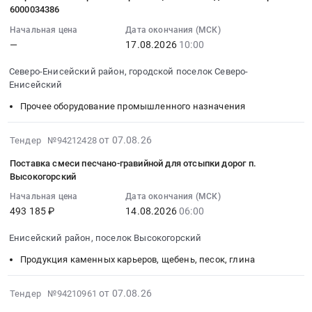
07
Енисейский
Красноярск-
руб.
Стальные
6000034386
14:41:24
район,
Штабелеры
изделия,
Начальная цена
Дата окончания (МСК)
:
городской
для
Металлопрокат,
—
17.08.2026
10:00
2026-
поселок
нужд
Листовой
08-
Северо-
ИЦ
прокат
Северо-Енисейский район, городской поселок Северо-
17
Енисейский,
ЛАК
из
Енисейский
10:00:00
Красноярский
Тендер:
стали
Прочее оборудование промышленного назначения
:
край
2026-
и
Тендер
,
АО
черных
2026-
на
от 07.08.26
Тендер №94212428
Russia,
Полюс
металлов
08-
устройство
RU
Красноярск-
Предмет
Поставка смеси песчано-гравийной для отсыпки дорог п.
07
калибровочное
Красноярский
Штабелеры
тендера:
Высокогорский
13:09:23
роликоцепное
край
для
Поставка
Начальная цена
Дата окончания (МСК)
:
ИПМ
Метизы,
нужд
сетки
493 185 ₽
14.08.2026
06:00
2026-
для
Крепежные
ИЦ
6000034396.
08-
конвейера
изделия
ЛАК
Цена:
Енисейский район, поселок Высокогорский
14
6000034386
Предмет
at
0
Продукция каменных карьеров, щебень, песок, глина
06:00:00
Тендер
тендера:
Северо-
руб.
:
на
Поставка
Енисейский
Тендер
2026-
устройство
от 07.08.26
Тендер №94210961
крепежа
район,
на
08-
калибровочное
(Костыль)
городской