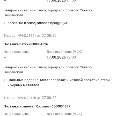
—
17.08.2026
14:00
для
геофизические
6000034411
:
RU
сельского
и
Тендер
2026-
Красноярский
Северо-Енисейский район, городской поселок Северо-
хозяйства
аналогичные
на
08-
край
Енисейский
Предмет
инструменты
кабель
17
Пожароохранное
Кабельно-проводниковая продукция
тендера:
at
ЗИФ-5
14:00:00
оборудование,
Срочно.
Енисейский
6000034411
:
сигнализация,
Триммер.
район,
at
Тендер
2026-
от 07.08.26
Тендер №94223441
видеонаблюдение,
Цена:
село
Северо-
на
08-
средства
Поставка сетки 6000034396
0
Потапово,
Енисейский
кабеленесущие
07
контроля
руб.
Красноярский
район,
системы
17:43:30
Начальная цена
Дата окончания (МСК)
доступа
—
17.08.2026
12:00
край
городской
6000034412
:
Предмет
,
поселок
Тендер
2026-
тендера:
Северо-Енисейский район, городской поселок Северо-
Russia,
Северо-
на
08-
Поставка
Енисейский
RU
Енисейский,
кабеленесущие
17
продукции
Стальные изделия, Металлопрокат, Листовой прокат из стали
Красноярский
Красноярский
системы
12:00:00
для
и черных металлов
край
край
6000034412
:
проведения
Навигационное
,
at
Тендер
АПС
2026-
оборудование,
Russia,
Северо-
на
от 07.08.26
Тендер №94223436
и
08-
монтаж
RU
Енисейский
поставку
туристического
Поставка крепежа (Костыль) 6000034397
07
и
Красноярский
район,
сетки
слета
17:43:30
Начальная цена
Дата окончания (МСК)
обслуживание
край
городской
6000034396
педагогических