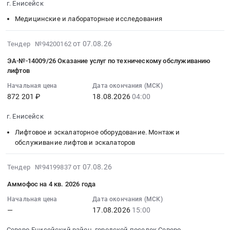
ее
г. Енисейск
руб.
,
поставку
и
07
на
Russia,
мешков
Медицинские и лабораторные исследования
материалы
04:53:16
эффективность
RU
полимерных
для
:
подземных
Красноярский
at
рекламы,
Тендер:
2026-
от 07.08.26
Тендер №94200162
горных
край
г.
изготовление
Вирус
08-
работ
ЭА-№-14009/26 Оказание услуг по техническому обслуживанию
Медицинские
Енисейск,
и
гепатита
07
в
лифтов
расходные
Красноярский
монтаж
С
04:53:30
условиях
материалы,
Начальная цена
Дата окончания (МСК)
край
(кроме
генотипирование
:
комбинированной
872 201 ₽
18.08.2026
04:00
Средства
,
полиграфической
ИВД,
2026-
разработки
реабилитации,
Russia,
продукции)
набор,
08-
Олимпиадинского
г. Енисейск
Одноразовый
RU
Предмет
анализ
18
месторождения".
медицинский
Красноярский
тендера:
Лифтовое и эскалаторное оборудование. Монтаж и
нуклеиновых
04:00:00
Цена:
обслуживание лифтов и эскалаторов
инструмент
край
Закупка
кислот
:
0
Предмет
Хозяйственные
таблички
(является
Тендер:
руб.
тендера:
2026-
товары,
для
медицинским
ЭА-
от 07.08.26
Тендер №94199837
Поставка
08-
Товары
учреждения.
изделием)
№-14009/26
Аммофос на 4 кв. 2026 года
изделий
07
широкого
Цена:
Тендер:
Оказание
медицинского
01:29:29
потребления,
Начальная цена
Дата окончания (МСК)
8500
Вирус
услуг
—
17.08.2026
15:00
назначения.
:
Бытовая
руб.
гепатита
по
Цена:
2026-
химия
С
техническому
Северо-Енисейский район, городской поселок Северо-