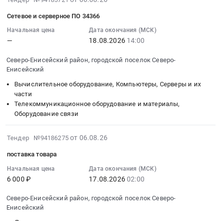
запасные
кв.
инструмент
на
Цена:
08-
части
Сетевое и серверное ПО 34366
2026
Предмет
месторождении
872201
06
к
года.
тендера:
Благодатное
руб.
13:19:22
Начальная цена
Дата окончания (МСК)
преобразовательной
Цена:
Бумага
в
—
18.08.2026
14:00
:
технике
0
для
2026
2026-
АО
Северо-Енисейский район, городской поселок Северо-
руб.
регистрации
г.,
08-
Полюс
Енисейский
электрокардиограмм.
Проведение
18
Красноярск
Цена:
буровых
Вычислительное оборудование, Компьютеры, Серверы и их
14:00:00
Тендер
0
работ
части
:
на
руб.
Телекоммуникационное оборудование и материалы,
и
Тендер
запасные
Оборудование связи
проведение
на
части
геологического
сетевое
к
2026-
сопровождения
от 06.08.26
Тендер №94186275
и
преобразовательной
08-
на
серверное
технике
поставка товара
06
месторождении
ПО
АО
13:00:07
Начальная цена
Дата окончания (МСК)
Благодатное
34366
Полюс
6 000 ₽
17.08.2026
02:00
:
в
Тендер
Красноярск
2026-
2026
на
at
Северо-Енисейский район, городской поселок Северо-
08-
году
сетевое
Северо-
Енисейский
17
Тендер
и
Енисейский