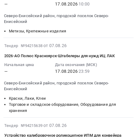
—
17.08.2026
10:00
:
Предмет
Кабельно-
поселок
Тендер
работников.
2026-
тендера:
проводниковая
Северо-
на
Цена:
Северо-Енисейский район, городской поселок Северо-
08-
Приборы
продукция
Енисейский,
поставку
0
Енисейский
17
навигационные,
Предмет
Красноярский
сетки
руб.
Метизы, Крепежные изделия
10:00:00
метеорологические,
тендера:
край
6000034396
:
геофизические
Кабель
,
at
Тендер
2026-
и
ЗИФ-5
Russia,
Северо-
от 07.08.26
Тендер №94215638
на
08-
аналогичные
6000034411.
RU
Енисейский
2026-АО Полюс Красноярск-Штабелеры для нужд ИЦ ЛАК
поставку
07
инструменты.
Цена:
Красноярский
район,
крепежа
14:41:24
Начальная цена
Дата окончания (МСК)
Цена:
0
край
городской
—
17.08.2026
23:59
(Костыль)
:
900000
руб.
Кабельно-
поселок
6000034397
2026-
руб.
проводниковая
Северо-
Северо-Енисейский район, городской поселок Северо-
Тендер
08-
продукция
Енисейский,
Енисейский
на
17
Предмет
Красноярский
Краски, Лаки, Клеи
поставку
23:59:00
тендера:
край
Торговое и складское оборудование, Оборудование для
крепежа
:
Кабеленесущие
,
хранения
(Костыль)
Тендер:
системы
Russia,
6000034397
2026-
6000034412.
RU
2026-
от 07.08.26
at
АО
Тендер №94215639
Цена:
Красноярский
08-
Северо-
Полюс
0
край
Устройство калибровочное роликоцепное ИПМ для конвейера