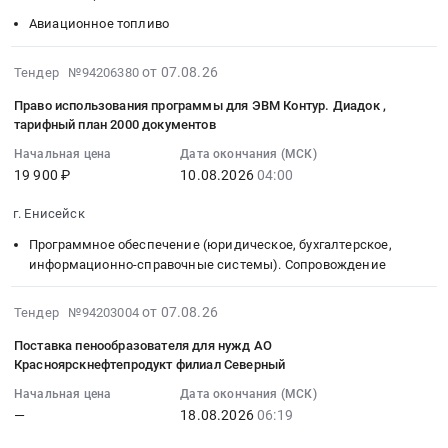
08-
в
"Россети"
смеси
ветеринарии
31
Авиационное топливо
карьере
–
песчано-
at
17:00:00
в
МЭС
гравийной
Северо-
:
2026-
от 07.08.26
Тендер №94206380
ракурсе
Сибири
для
Енисейский
Тендер
08-
влияния
Тендер:
Право использования программы для ЭВМ Контур. Диадок ,
отсыпки
район,
на
07
ее
тарифный план 2000 документов
разработку
дорог
городской
поставку
10:17:02
на
ПД,
п.
поселок
топлива
Начальная цена
Дата окончания (МСК)
:
эффективность
ТЧКД,
Высокогорский.
Северо-
19 900 ₽
10.08.2026
04:00
для
2026-
подземных
экспертиза
Цена:
Енисейский,
реактивных
08-
горных
г. Енисейск
ПСД
493185
Красноярский
двигателей
10
работ
по
руб.
край
Тендер
Программное обеспечение (юридическое, бухгалтерское,
04:00:00
в
титулу
,
на
информационно-справочные системы). Сопровождение
:
условиях
"Техническое
Russia,
поставку
Тендер
комбинированной
перевооружение
RU
топлива
2026-
на
от 07.08.26
Тендер №94203004
разработки
ПС
Красноярский
для
08-
право
Олимпиадинского
Поставка пенообразователя для нужд АО
220кВ
край
реактивных
07
использования
месторождения"
Красноярскнефтепродукт филиал Северный
Абалаковская
Шины
двигателей
09:05:31
программы
Тендер
(устройство
для
Начальная цена
Дата окончания (МСК)
at
:
для
на
маслоприёмников,
—
18.08.2026
06:19
автомобилей
Енисейский
2026-
ЭВМ
выполнение
сети
и
район,
08-
Контур.Диадок