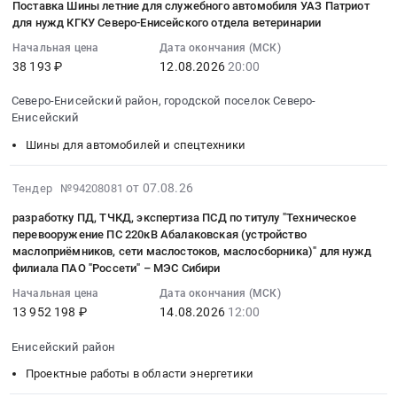
Поставка Шины летние для служебного автомобиля УАЗ Патриот
поставку
07
роликоцепное
6000034397.
поселок
для нужд КГКУ Северо-Енисейского отдела ветеринарии
смеси
12:01:04
ИПМ
Цена:
Северо-
Начальная цена
Дата окончания (МСК)
песчано-
:
для
0
Енисейский,
38 193 ₽
12.08.2026
20:00
гравийной
2026-
конвейера
руб.
Красноярский
для
08-
6000034386
край
Северо-Енисейский район, городской поселок Северо-
отсыпки
12
at
,
Енисейский
дорог
20:00:00
Северо-
Russia,
Шины для автомобилей и спецтехники
п.
:
Енисейский
RU
Высокогорский
Тендер
район,
Красноярский
2026-
Тендер
на
от 07.08.26
Тендер №94208081
городской
край
08-
на
поставку
поселок
Краски,
разработку ПД, ТЧКД, экспертиза ПСД по титулу "Техническое
07
поставку
Шины
Северо-
Лаки,
перевооружение ПС 220кВ Абалаковская (устройство
11:28:26
смеси
летние
Енисейский,
маслоприёмников, сети маслостоков, маслосборника)" для нужд
Клеи
:
песчано-
для
Красноярский
филиала ПАО "Россети" – МЭС Сибири
Предмет
2026-
гравийной
служебного
край
тендера:
Начальная цена
Дата окончания (МСК)
08-
для
автомобиля
,
2026-
13 952 198 ₽
14.08.2026
12:00
14
отсыпки
УАЗ
Russia,
АО
12:00:00
дорог
Патриот
RU
Енисейский район
Полюс
:
п.
для
Красноярский
Красноярск-
Проектные работы в области энергетики
Тендер:
Высокогорский
нужд
край
Штабелеры