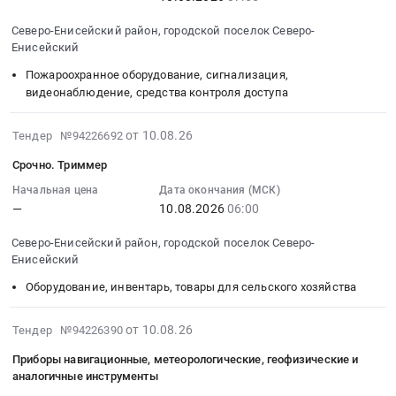
2026-
Автомобили, Спецтехника, Авиа- ЖД-техника, Суда
08-
Северо-Енисейский район, городской поселок Северо-
10
Енисейский
Финансы, Страхование, Оценка, Юридические услуги
07:55:00
Пожароохранное оборудование, сигнализация,
:
Одежда, Средства защиты, Текстиль, Хозтовары, Тара
видеонаблюдение, средства контроля доступа
Тендер
на
Экология, Клининг, Химчистка
2026-
от 10.08.26
Тендер №94226692
поставку
08-
продукции
Энергетика
Срочно. Триммер
10
для
06:16:03
Начальная цена
Дата окончания (МСК)
проведения
Нефтяная и Газовая отрасль
—
10.08.2026
06:00
:
АПС
2026-
и
Промышленное оборудование и изделия
Северо-Енисейский район, городской поселок Северо-
08-
туристического
Енисейский
10
слета
Прочее оборудование и изделия
Оборудование, инвентарь, товары для сельского хозяйства
06:00:00
педагогических
:
Обучение, Научная деятельность
работников
Тендер:
2026-
от 10.08.26
Тендер №94226390
Тендер
Срочно.
08-
Аренда и продажа Недвижимости и имущества
на
Приборы навигационные, метеорологические, геофизические и
Триммер
10
поставку
аналогичные инструменты
Услуги в области Спорта, Отдыха, Культуры
Тендер:
07:06:03
продукции