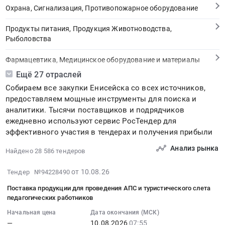
Охрана, Сигнализация, Противопожарное оборудование
Продукты питания, Продукция Животноводства,
Рыболовства
Фармацевтика, Медицинское оборудование и материалы
Ещё 27 отраслей
Медицинские и Оздоровительные услуги
Собираем все закупки Енисейска со всех источников,
предоставляем мощные инструменты для поиска и
Мебель, Компьютеры и Периферия, Канцтовары, Бытовая
аналитики. Тысячи поставщиков и подрядчиков
техника
ежедневно используют сервис РосТендер для
эффективного участия в тендерах и получения прибыли
Связь, Информационные технологии
Анализ рынка
Найдено 28 586 тендеров
Грузовые и пассажирские перевозки, Транспортные услуги
2026-
от 10.08.26
Тендер №94228490
Полиграфия
08-
Поставка продукции для проведения АПС и туристического слета
10
Реклама, Дизайн, Маркетинг, Теле и радиовещание
педагогических работников
08:31:03
Начальная цена
Дата окончания (МСК)
:
Топливо, Уголь, Продукция нефтепереработки
—
10.08.2026
07:55