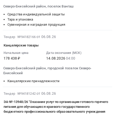
Компьютеры,
Предмет
08-
Russia,
недатированный)
г.,
Серверы
Северо-Енисейский район, поселок Вангаш
тендера:
06
RU
Тендер
Проведение
и
Запасные
Средства индивидуальной защиты
08:30:00
Красноярский
на
буровых
их
части
Тара и упаковка
:
край
поставку
работ
части
к
Сувенирная и наградная продукция
Тендер:
Детские
товара
и
Предмет
преобразовательной
Жилет
товары
(Жилет
проведение
тендера:
технике
2026-
от 06.08.26
сигнальный,
Тендер №94182166
Предмет
сигнальный,
геологического
Сетевое
АО
08-
Пакет
тендера:
Пакет
сопровождения
Канцелярские товары
и
Полюс
06
подарочный,
поставка
подарочный,
на
серверное
Красноярск.
11:50:33
Начальная цена
Дата окончания (МСК)
Ежедневник
товара.
Ежедневник
месторождении
ПО
Цена:
178 438 ₽
14.08.2026
04:00
:
недатированный
Цена:
недатированный)
Благодатное
34366.
0
2026-
Тендер:
6000
at
в
Цена:
Северо-Енисейский район, городской поселок Северо-
руб.
08-
Жилет
руб.
Северо-
2026
Енисейский
0
14
сигнальный,
Енисейский
году
руб.
Канцелярские принадлежности
04:00:00
Пакет
район,
at
:
подарочный,
поселок
Северо-
Тендер
2026-
от 06.08.26
Ежедневник
Тендер №94181242
Новая
Енисейский
на
08-
недатированный
Калами,
район,
ЭА-№-13948/26 "Оказание услуг по организации готового горячего
канцелярские
06
at
Красноярский
городской
питания для обучающихся краевого государственного
товары
11:34:28
Северо-
бюджетного профессионального образовательного учреждения
край
поселок