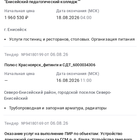
Тендер
:
Енисейский
"Енисейский педагогический колледж""
,
Северо-
на
2026-
район,
Russia,
Енисейский,
Начальная цена
Дата окончания (МСК)
канцелярские
08-
поселок
RU
Красноярский
1 960 530 ₽
18.08.2026
04:00
товары
18
Вангаш,
Красноярский
край
at
04:00:00
Красноярский
г. Енисейск
край
,
Северо-
:
край
Средства
Russia,
Услуги гостиниц и ресторанов, столовых. Организация питания
Енисейский
Тендер:
,
индивидуальной
RU
район,
ЭА-
Russia,
защиты
Красноярский
2026-
от 06.08.26
Тендер №94180199
городской
№-13948/26
RU
Предмет
край
08-
поселок
"Оказание
Красноярский
Полюс Красноярск_фитинги и СДТ_6000034306
тендера:
Инженерно-
06
Северо-
услуг
край
Поставка
геологические
11:16:45
Начальная цена
Дата окончания (МСК)
Енисейский,
по
Средства
товара
и
—
16.08.2026
11:00
:
Красноярский
организации
индивидуальной
(Жилет
гидрологические
2026-
край
готового
защиты
сигнальный,
Северо-Енисейский район, городской поселок Северо-
изыскания,
08-
,
горячего
Предмет
Енисейский
Пакет
Разведочное
16
Russia,
питания
тендера:
подарочный,
бурение
Трубопроводная и запорная арматура, радиаторы
11:00:00
RU
для
Жилет
Ежедневник
Предмет
:
Красноярский
обучающихся
сигнальный,
недатированный).
тендера:
Тендер:
2026-
от 06.08.26
Тендер №94180169
край
краевого
Пакет
Цена:
Проведение
Полюс
08-
Канцелярские
государственного
подарочный,
Оказание услуг на выполнение ПИР по объектам: Устройство
0
буровых
Красноярск_фитинги
06
принадлежности
бюджетного
Ежедневник
дренажной системы склада ГСМ п. п. Еруда; Устройство твердого