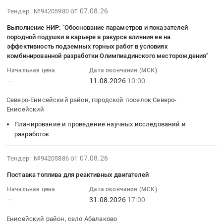
разработку
at
КГКУ
Прочее
для
2026-
от 07.08.26
Тендер №94205980
ПД,
Енисейский
Северо-
оборудование
нужд
08-
ТЧКД,
район,
Енисейского
промышленного
Выполнение НИР: "Обоснование параметров и показателей
ИЦ
07
экспертиза
поселок
отдела
назначения
породной подушки в карьере в ракурсе влияния ее на
ЛАК.
10:36:33
ПСД
Высокогорский,
ветеринарии
эффективность подземных горных работ в условиях
Предмет
Цена:
:
по
комбинированной разработки Олимпиадинского месторождения"
Красноярский
Тендер
тендера:
0
2026-
титулу
край
на
Устройство
Начальная цена
Дата окончания (МСК)
руб.
08-
"Техническое
,
поставку
калибровочное
—
11.08.2026
10:00
11
перевооружение
Russia,
Шины
роликоцепное
10:00:00
ПС
Северо-Енисейский район, городской поселок Северо-
RU
летние
ИПМ
:
Енисейский
220кВ
Красноярский
для
для
Тендер
Абалаковская
край
служебного
конвейера
Планирование и проведение научных исследований и
на
(устройство
Продукция
автомобиля
разработок
6000034386.
выполнение
маслоприёмников,
каменных
УАЗ
Цена:
НИР:
сети
карьеров,
Патриот
2026-
0
от 07.08.26
Тендер №94205886
"Обоснование
маслостоков,
щебень,
для
08-
руб.
параметров
Поставка топлива для реактивных двигателей
маслосборника)"
песок,
нужд
07
и
для
глина
КГКУ
10:33:22
Начальная цена
Дата окончания (МСК)
показателей
нужд
Предмет
Северо-
—
31.08.2026
17:00
:
породной
филиала
тендера:
Енисейского
2026-
подушки
Енисейский район, село Абалаково
ПАО
Поставка
отдела