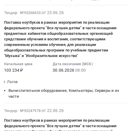
село
материалы
обратно.
лазерного
Автошампунь
Густомой;
для
2026-
Цена:
at
5,8
от 23.06.26
Льговский
Тендер №93268433
почтовой
06-
229978
г.
кг
район,
Поставка ноутбуков в рамках мероприятия по реализации
связи
30
руб.
Льгов,
Тендер:
село
федерального проекта "Все лучшее детям" в части оснащения
Предмет
15:20:06
Курская
Автошампунь
Большие
предметных кабинетов общеобразовательных организаций
тендера:
:
область
5,8
Угоны;
средствами обучения и воспитания, соответствующими
Почтовые
2026-
,
кг
современным условиям обучения, для реализации
Льговский
марки.
06-
общеобразовательных программ по учебным предметам
Russia,
at
район,
"Музыка" и "Изобразительное искусство"
Цена:
30
RU
г.
село
5338
08:00:00
Курская
Льгов,
Кудинцево;
Начальная цена
Дата окончания (МСК)
руб.
:
область
103 234 ₽
30.06.2026
08:00
Курская
Льговский
Тендер
Офисное
область
район,
г. Льгов
на
оборудование,
,
село
поставку
Расходные
Russia,
Марица;
Вычислительное оборудование, Компьютеры, Серверы и их
ноутбуков
материалы
RU
Льговский
части
в
к
Курская
район,
рамках
офисному
область
село
2026-
от 22.06.26
Тендер №93247978
мероприятия
оборудованию
Хозяйственные
Вышние
06-
Поставка ноутбуков в рамках мероприятия по реализации
по
Предмет
товары,
Деревеньки;
29
федерального проекта "Все лучшее детям" в части оснащения
реализации
тендера:
Товары
Льговский
19:17:06