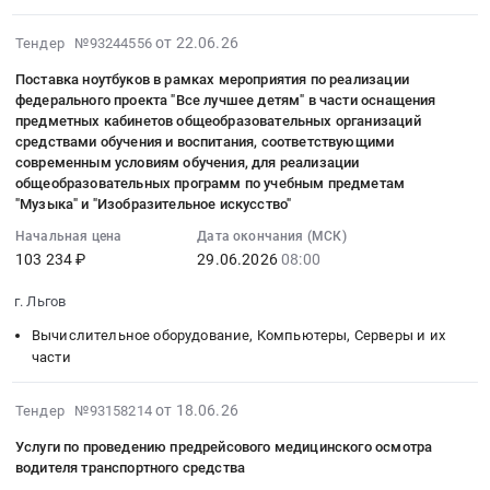
общеобразовательных
в
проекта
к
предметам
организаций
рамках
2026-
"Все
от 22.06.26
Тендер №93244556
действующей
"Музыка"
средствами
мероприятия
06-
лучшее
сети
и
обучения
Поставка ноутбуков в рамках мероприятия по реализации
по
29
детям"
IP-
"Изобразительное
и
федерального проекта "Все лучшее детям" в части оснащения
реализации
19:10:15
в
VPN.
искусство"
предметных кабинетов общеобразовательных организаций
воспитания,
федерального
:
части
Цена:
средствами обучения и воспитания, соответствующими
Тендер
соответствующими
проекта
2026-
оснащения
современным условиям обучения, для реализации
437736
на
современным
"Все
06-
общеобразовательных программ по учебным предметам
предметных
руб.
поставку
условиям
лучшее
"Музыка" и "Изобразительное искусство"
29
кабинетов
ноутбуков
обучения,
детям"
08:00:00
общеобразовательных
Начальная цена
Дата окончания (МСК)
в
для
в
:
организаций
103 234 ₽
29.06.2026
08:00
рамках
реализации
части
Тендер
средствами
мероприятия
общеобразовательных
оснащения
г. Льгов
на
обучения
по
программ
предметных
поставку
и
Вычислительное оборудование, Компьютеры, Серверы и их
реализации
по
кабинетов
ноутбуков
воспитания,
части
федерального
учебным
общеобразовательных
в
соответствующими
проекта
предметам
организаций
рамках
современным
2026-
"Все
от 18.06.26
Тендер №93158214
"Музыка"
средствами
мероприятия
условиям
06-
лучшее
и
обучения
Услуги по проведению предрейсового медицинского осмотра
по
обучения,
19
детям"
"Изобразительное
и
водителя транспортного средства
реализации
для
10:06:18
в
искусство"