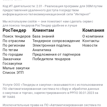
Курской
жилого
Код ИТ-деятельности: 2.01 - Реализация программ для ЭВМ путем
области.
помещения
предоставления удаленного доступа посредством
Цена:
информационно-телекоммуникационной сети “Интернет”
для
315210
однократного
Мы используем cookie — они помогают нам сделать сервис
руб.
обеспечения
для поиска тендеров РосТендер удобнее и лучше
РосТендер
Клиентам
Компания
благоустроенным
жилым
Поиск тендеров
База знаний
О компании
По отраслям
Тендерное сопровождение
Контакты
помещением
По регионам
Электронная подпись
Новости
специализированного
По тегам
Аналитика
жилищного
По городам
Предложения от партнеров
фонда
Заказчики
Победители тендеров
по
Госзакупки
договору
Малые закупки
Список ЭТП
найма
специализированного
жилого
Услуги ООО «Тендеры и закупки» оказываются с использованием
помещения
ПО «Автоматизированная система по сбору и обработке данных
о закупках и торгах», зарегистрированного в РРПО 30.01.2023 за
гражданина
№ 16446
из
числа
Исключительные права на ПО «Автоматизированная система по