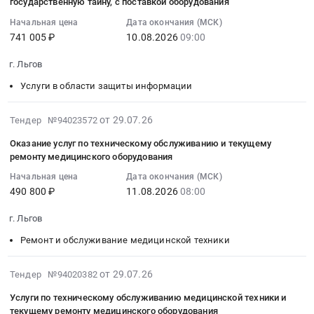
2026-
государственную тайну, с поставкой оборудования
Автомобили, Спецтехника, Авиа- ЖД-техника, Суда
08-
Начальная цена
Дата окончания (МСК)
10
741 005 ₽
10.08.2026
09:00
Финансы, Страхование, Оценка, Юридические услуги
09:00:00
:
г. Льгов
Одежда, Средства защиты, Текстиль, Хозтовары, Тара
Тендер
Услуги в области защиты информации
на
Экология, Клининг, Химчистка
оказание
2026-
от 29.07.26
Тендер №94023572
услуг
Энергетика
07-
по
Оказание услуг по техническому обслуживанию и текущему
29
аттестации
ремонту медицинского оборудования
Нефтяная и Газовая отрасль
14:39:34
автоматизированного
Начальная цена
Дата окончания (МСК)
:
рабочего
Промышленное оборудование и изделия
490 800 ₽
11.08.2026
08:00
2026-
места
08-
объекта
Прочее оборудование и изделия
г. Льгов
11
информатизации
Ремонт и обслуживание медицинской техники
08:00:00
Обучение, Научная деятельность
для
:
отдела
Тендер
2026-
от 29.07.26
Тендер №94020382
Аренда и продажа Недвижимости и имущества
мобилизационной
на
07-
работы
Услуги по техническому обслуживанию медицинской техники и
оказание
29
Услуги в области Спорта, Отдыха, Культуры
Администрации
текущему ремонту медицинского оборудования