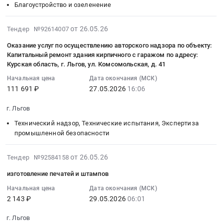
Благоустройство и озеленение
08:00:00
электромагнитные
городе
Цена:
обслуживание
:
ПРЭМ
Льгове
6300
дорог,
Тендер
2026-
3
Курской
руб.
от 26.05.26
Тендер №92614007
мостов,
на
05-
ДУ
области
тоннелей
Оказание услуг по осуществлению авторского надзора по объекту:
благоустройство
26
150
Тендер
и
Капитальный ремонт здания кирпичного с гаражом по адресу:
общественной
16:12:05
at
на
ЖД
Курская область, г. Льгов, ул. Комсомольская, д. 41
территории
:
г.
выполнение
путей
Начальная цена
Дата окончания (МСК)
тротуара
2026-
Льгов,
работ
Предмет
111 691 ₽
27.05.2026
16:06
по
05-
Курская
по
тендера:
ул.
27
область
нанесению
Выполнение
г. Льгов
40
16:06:00
,
дорожной
работ
Технический надзор, Технические испытания, Экспертиза
лет
:
Russia,
разметки
по
промышленной безопасности
Октября
Тендер
RU
в
ремонту
в
на
Курская
городе
автомобильных
2026-
от 26.05.26
Тендер №92584158
городе
оказание
область
Льгове
дорог
05-
Льгов
услуг
Поверка
Курской
в
изготовление печатей и штампов
27
Курской
по
и
области
Медвенском
10:12:07
Начальная цена
Дата окончания (МСК)
области
осуществлению
калибровка
at
и
2 143 ₽
29.05.2026
06:01
:
(II
авторского
оборудования
г.
Льговском
2026-
этап)
надзора
и
Льгов,
районах
г. Льгов
05-