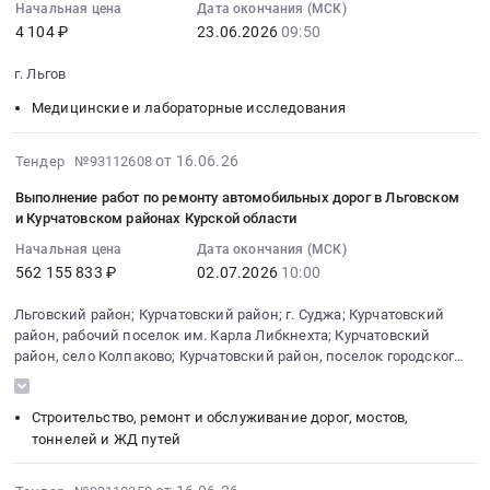
воспитания,
федерального
реализации
Начальная цена
Дата окончания (МСК)
:
части
Тендер
соответствующими
проекта
4 104 ₽
23.06.2026
09:50
общеобразовательных
2026-
оснащения
на
современным
"Все
программ
06-
предметных
поставку
условиям
г. Льгов
лучшее
по
23
кабинетов
ноутбуков
обучения,
детям"
учебным
Медицинские и лабораторные исследования
09:50:00
общеобразовательных
в
для
в
предметам
:
организаций
рамках
реализации
части
"Музыка"
Тендер
2026-
средствами
от 16.06.26
Тендер №93112608
мероприятия
общеобразовательных
оснащения
и
на
07-
обучения
по
программ
Выполнение работ по ремонту автомобильных дорог в Льговском
предметных
"Изобразительное
услуги
03
и
реализации
по
и Курчатовском районах Курской области
кабинетов
искусство"
по
02:50:12
воспитания,
федерального
учебным
общеобразовательных
at
Начальная цена
Дата окончания (МСК)
проведению
:
соответствующими
проекта
предметам
организаций
562 155 833 ₽
02.07.2026
10:00
г.
предрейсового
2026-
современным
"Все
"Музыка"
средствами
Льгов,
медицинского
07-
условиям
лучшее
и
Льговский район; Курчатовский район; г. Суджа; Курчатовский
обучения
Курская
осмотра
02
обучения,
детям"
район, рабочий поселок им. Карла Либкнехта; Курчатовский
"Изобразительное
и
область
водителя
10:00:00
для
в
район, село Колпаково; Курчатовский район, поселок городского
искусство"
воспитания,
,
транспортного
:
реализации
типа Иванино; г. Льгов
части
Тендер
соответствующими
Russia,
средства
Тендер
общеобразовательных
оснащения
на
современным
Строительство, ремонт и обслуживание дорог, мостов,
RU
Тендер
на
программ
предметных
поставку
тоннелей и ЖД путей
условиям
Курская
на
выполнение
по
кабинетов
ноутбуков
обучения,
область
услуги
работ
учебным
общеобразовательных
в
для
2026-