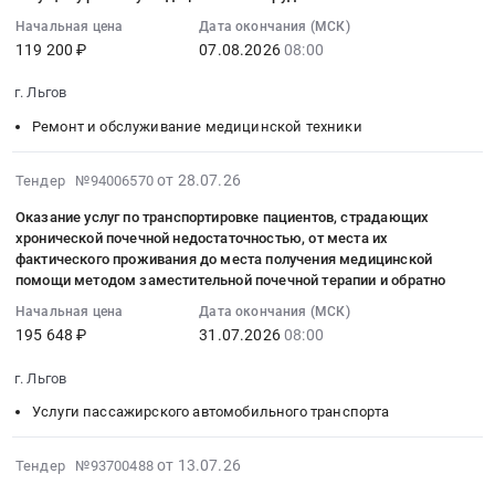
услуг
13:09:52
города
Начальная цена
Дата окончания (МСК)
Товары для Спорта, Отдыха, Развлечений, Предметы
по
:
Льгова
119 200 ₽
07.08.2026
08:00
Искусства
техническому
2026-
Курской
обслуживанию
08-
области
г. Льгов
Металлургическое производство
и
07
на
Ремонт и обслуживание медицинской техники
текущему
08:00:00
соответствие
Химическая продукция
ремонту
:
требованиям
медицинского
Тендер
2026-
от 28.07.26
Тендер №94006570
о
Лесообработка, Изделия из дерева
оборудования
на
07-
защите
Оказание услуг по транспортировке пациентов, страдающих
Тендер
услуги
28
Сельское хозяйство
информации
хронической почечной недостаточностью, от места их
на
по
23:21:58
составляющей
фактического проживания до места получения медицинской
оказание
техническому
:
Отходы и лом
помощи методом заместительной почечной терапии и обратно
государственную
услуг
обслуживанию
2026-
тайну,
Начальная цена
Дата окончания (МСК)
по
медицинской
07-
Услуги ЖКХ
с
195 648 ₽
31.07.2026
08:00
техническому
техники
31
поставкой
обслуживанию
и
08:00:00
Социальные услуги
г. Льгов
оборудования
и
текущему
:
Тендер
Услуги пассажирского автомобильного транспорта
текущему
ремонту
Тендер
на
ремонту
медицинского
на
оказание
2026-
от 13.07.26
Тендер №93700488
медицинского
оборудования
оказание
услуг
07-
оборудования
Тендер
услуг