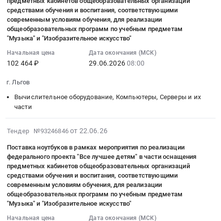
предметных кабинетов общеобразовательных организаций
федерального
Поставка
широкого
район,
:
средствами обучения и воспитания, соответствующими
проекта
многофункционального
потребления,
село
2026-
современным условиям обучения, для реализации
"Все
устройства
Бытовая
Борисовка;
06-
общеобразовательных программ по учебным предметам
лучшее
лазерного.
"Музыка" и "Изобразительное искусство"
химия
Льговский
29
детям"
Цена:
и
район,
08:00:00
Начальная цена
Дата окончания (МСК)
в
16184
парфюмерия
поселок
:
102 464 ₽
29.06.2026
08:00
части
руб.
Предмет
Селекционный;
Тендер
оснащения
тендера:
г. Льгов
Льговский
на
предметных
Автошампунь
район,
поставку
Вычислительное оборудование, Компьютеры, Серверы и их
кабинетов
5,8
село
ноутбуков
части
общеобразовательных
кг.
Сугрово;
в
организаций
Цена:
Льговский
рамках
2026-
от 22.06.26
Тендер №93246846
средствами
1361
район,
мероприятия
06-
обучения
руб.
Поставка ноутбуков в рамках мероприятия по реализации
село
по
29
и
федерального проекта "Все лучшее детям" в части оснащения
Фитиж;
реализации
19:28:06
предметных кабинетов общеобразовательных организаций
воспитания,
Льговский
федерального
:
средствами обучения и воспитания, соответствующими
соответствующими
район,
проекта
2026-
современным условиям обучения, для реализации
современным
село
"Все
06-
общеобразовательных программ по учебным предметам
условиям
Городенск,
лучшее
"Музыка" и "Изобразительное искусство"
29
обучения,
Курская
детям"
08:00:00
Начальная цена
Дата окончания (МСК)