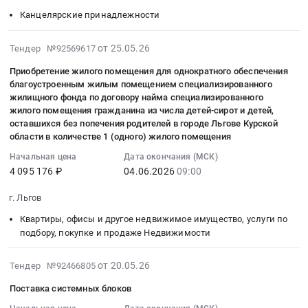
Тендер
по
технических
Курская
Курской
29
Канцелярские принадлежности
на
объекту:
средств
область
области.
06:01:00
благоустройство
Капитальный
Предмет
,
Цена:
:
2026-
общественной
ремонт
от 25.05.26
тендера:
Russia,
Тендер №92569617
228592849
Тендер
06-
территории
здания
Услуга
RU
руб.
Приобретение жилого помещения для однократного обеспечения
на
04
тротуара
кирпичного
по
Курская
благоустроенным жилым помещением специализированного
изготовление
21:15:07
по
с
поверке
область
жилищного фонда по договору найма специализированного
печатей
:
ул.
гаражом
преобразователей
Строительство,
жилого помещения гражданина из числа детей-сирот и детей,
и
2026-
40
по
оставшихся без попечения родителей в городе Льгове Курской
расхода
ремонт
штампов
06-
области в количестве 1 (одного) жилого помещения
лет
адресу:
вихриевые/
и
Тендер
04
Октября
Курская
электромагнитные
обслуживание
Начальная цена
Дата окончания (МСК)
на
09:00:00
в
область,
ПРЭМ
дорог,
4 095 176 ₽
04.06.2026
09:00
изготовление
:
городе
г.
3
мостов,
печатей
Тендер
г. Льгов
Льгов
Льгов,
ДУ
тоннелей
и
на
Курской
ул.
150.
и
Квартиры, офисы и другое недвижимое имущество, услуги по
штампов
приобретение
области
Комсомольская,
Цена:
ЖД
подбору, покупке и продаже Недвижимости
at
жилого
(II
д.
20000
путей
г.
помещения
этап)
41
руб.
Предмет
2026-
от 20.05.26
Тендер №92466805
Льгов,
для
at
Тендер
тендера:
05-
Курская
однократного
Поставка системных блоков
г.
на
Выполнение
20
область
обеспечения
Льгов,
оказание
работ