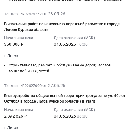
г.
учебным
26157
Льговский
дорожной
мест
Медицинское
:
Льгов,
предметам
руб.
район;
разметки
с
оборудование,
Тендер:
2026-
Курская
от 28.05.26
"Музыка"
Тендер №92676752
г.
в
установкой
Медицинская
Услуга
06-
область
и
Льгов;
городе
программного
Выполнение работ по нанесению дорожной разметки в городе
техника,
по
04
,
"Изобразительное
г.
Льгове
обеспечения
Льгове Курской области
Медицинский
поверке
19:11:07
Russia,
искусство".
Суджа;
Курской
по
Начальная цена
Дата окончания (МСК)
инструмент
преобразователей
:
RU
Цена:
Льговский
области.
защите
350 000 ₽
04.06.2026
10:00
Предмет
расхода
2026-
Курская
103234
район,
Цена:
информации,
тендера:
вихриевые/
06-
область
руб.
село
350000
не
г. Льгов
Поставка
электромагнитные
04
Автомобильные
Вышние
руб.
содержащей
Строительство, ремонт и обслуживание дорог, мостов,
автоматического
ПРЭМ
10:00:00
и
Деревеньки,
государственную
тоннелей и ЖД путей
дефибриллятора.
3
:
моторные
Курская
тайну.
Цена:
ДУ
Тендер
масла,
область
Цена:
2026-
249700
150
на
смазки,
от 27.05.26
Тендер №92627690
,
125004
06-
руб.
Тендер:
выполнение
технические
Russia,
руб.
Благоустройство общественной территории тротуара по ул. 40 лет
05
Услуга
работ
жидкости
RU
Октября в городе Льгов Курской области (II этап)
16:22:04
по
по
Предмет
Курская
Начальная цена
Дата окончания (МСК)
:
поверке
нанесению
тендера:
область
2 392 626 ₽
04.06.2026
08:00
2026-
преобразователей
дорожной
запчасти
Строительство,
06-
расхода
разметки
на
ремонт
г. Льгов
04
вихриевые/
в
автотранспорт.
и