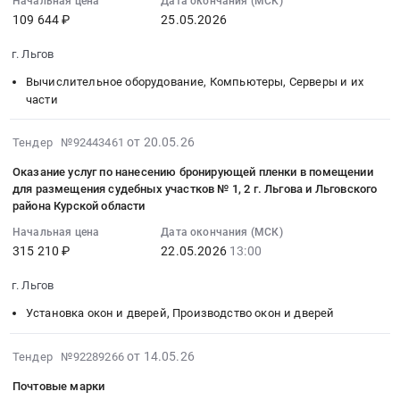
22:03:55
Начальная цена
Дата окончания (МСК)
,
благоустроенным
Курская
услуг
по
109 644 ₽
25.05.2026
:
Russia,
жилым
область
по
нанесению
2026-
RU
помещением
,
осуществлению
г. Льгов
дорожной
05-
Курская
специализированного
Russia,
авторского
разметки
25
Вычислительное оборудование, Компьютеры, Серверы и их
область
жилищного
RU
надзора
в
00:00:00
части
Канцелярские
фонда
Курская
по
городе
:
принадлежности
по
область
объекту:
Льгове
Тендер
2026-
от 20.05.26
Тендер №92443461
Предмет
договору
Благоустройство
Капитальный
Курской
на
05-
тендера:
найма
и
ремонт
Оказание услуг по нанесению бронирующей пленки в помещении
области.
поставку
20
изготовление
для размещения судебных участков № 1, 2 г. Льгова и Льговского
специализированного
озеленение
здания
Цена:
системных
11:43:56
района Курской области
печатей
жилого
Предмет
кирпичного
350000
блоков
:
и
помещения
тендера:
с
руб.
Начальная цена
Дата окончания (МСК)
Тендер
2026-
штампов.
гражданина
Благоустройство
гаражом
315 210 ₽
22.05.2026
13:00
на
05-
Цена:
из
общественной
по
поставку
22
2143
г. Льгов
числа
территории
адресу:
системных
13:00:00
руб.
детей-
тротуара
Курская
Установка окон и дверей, Производство окон и дверей
блоков
:
сирот
по
область,
at
Тендер
и
ул.
г.
2026-
г.
на
от 14.05.26
Тендер №92289266
детей,
40
Льгов,
05-
Льгов,
оказание
Почтовые марки
оставшихся
лет
ул.
14
Курская
услуг