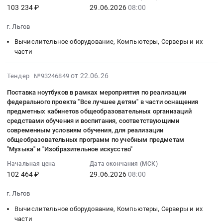
для
область
в
:
103 234 ₽
29.06.2026
08:00
реализации
,
части
Тендер
общеобразовательных
Russia,
оснащения
г. Льгов
на
программ
RU
предметных
поставку
Вычислительное оборудование, Компьютеры, Серверы и их
по
Курская
кабинетов
ноутбуков
части
учебным
область
общеобразовательных
в
предметам
Услуги
организаций
рамках
2026-
от 22.06.26
Тендер №93246849
"Музыка"
Интернет,
средствами
мероприятия
06-
и
передачи
обучения
Поставка ноутбуков в рамках мероприятия по реализации
по
29
"Изобразительное
данных,
и
федерального проекта "Все лучшее детям" в части оснащения
реализации
22:17:05
искусство"
предметных кабинетов общеобразовательных организаций
местной
воспитания,
федерального
:
средствами обучения и воспитания, соответствующими
Тендер
телефонной
соответствующими
проекта
2026-
современным условиям обучения, для реализации
на
связи
современным
"Все
06-
общеобразовательных программ по учебным предметам
поставку
Предмет
условиям
лучшее
"Музыка" и "Изобразительное искусство"
29
ноутбуков
тендера:
обучения,
детям"
08:00:00
Начальная цена
Дата окончания (МСК)
в
Оказание
для
в
:
102 464 ₽
29.06.2026
08:00
рамках
услуг
реализации
части
Тендер
мероприятия
по
общеобразовательных
оснащения
г. Льгов
на
по
предоставлению
программ
предметных
поставку
Вычислительное оборудование, Компьютеры, Серверы и их
реализации
точек
по
кабинетов
ноутбуков
части
федерального
доступа
учебным