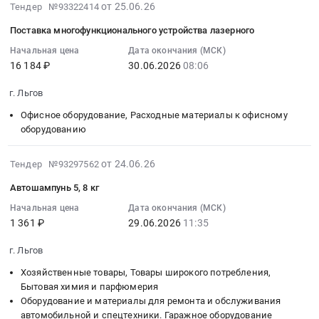
руб.
кран.
:
транспортировке
тендера:
2026-
Тендер
от 25.06.26
места
Тендер №93322414
Цена:
Тендер
пациентов,
Бензин
07-
на
получения
Поставка многофункционального устройства лазерного
3366
на
страдающих
автомобильный.
01
оказание
медицинской
руб.
почтовые
хронической
Цена:
10:40:10
Начальная цена
Дата окончания (МСК)
услуг
помощи
марки
почечной
16 184 ₽
30.06.2026
08:06
555940
:
по
методом
Тендер
недостаточностью,
руб.
2026-
предоставлению
заместительной
г. Льгов
на
от
06-
точек
почечной
почтовые
места
30
доступа
Офисное оборудование, Расходные материалы к офисному
терапии
марки
их
08:06:00
оборудованию
к
и
at
фактического
:
действующей
обратно.
г.
проживания
Тендер
2026-
сети
Цена:
от 24.06.26
Тендер №93297562
Льгов,
до
на
06-
IP-
195648
Автошампунь 5, 8 кг
Курская
места
поставку
25
VPN
руб.
область
получения
многофункционального
12:28:09
Начальная цена
Дата окончания (МСК)
at
,
медицинской
1 361 ₽
29.06.2026
11:35
устройства
:
Льговский
Russia,
помощи
лазерного
2026-
район;
г. Льгов
RU
методом
Тендер
06-
г.
Курская
заместительной
на
29
Льгов;
Хозяйственные товары, Товары широкого потребления,
область
почечной
поставку
11:35:00
Бытовая химия и парфюмерия
Льговский
Оборудование
терапии
Оборудование и материалы для ремонта и обслуживания
многофункционального
:
район,
и
автомобильной и спецтехники. Гаражное оборудование
и
устройства
Тендер: