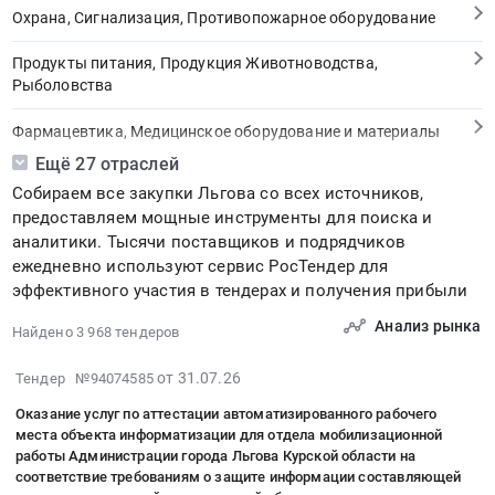
Охрана, Сигнализация, Противопожарное оборудование
Продукты питания, Продукция Животноводства,
Рыболовства
Фармацевтика, Медицинское оборудование и материалы
Ещё 27 отраслей
Медицинские и Оздоровительные услуги
Собираем все закупки Льгова со всех источников,
предоставляем мощные инструменты для поиска и
Мебель, Компьютеры и Периферия, Канцтовары, Бытовая
аналитики. Тысячи поставщиков и подрядчиков
техника
ежедневно используют сервис РосТендер для
эффективного участия в тендерах и получения прибыли
Связь, Информационные технологии
Анализ рынка
Найдено 3 968 тендеров
Грузовые и пассажирские перевозки, Транспортные услуги
2026-
от 31.07.26
Тендер №94074585
Полиграфия
07-
Оказание услуг по аттестации автоматизированного рабочего
31
Реклама, Дизайн, Маркетинг, Теле и радиовещание
места объекта информатизации для отдела мобилизационной
11:52:08
работы Администрации города Льгова Курской области на
:
Топливо, Уголь, Продукция нефтепереработки
соответствие требованиям о защите информации составляющей