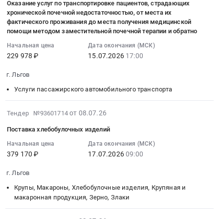
по
Оказание услуг по транспортировке пациентов, страдающих
13
at
на
по
хронической почечной недостаточностью, от места их
аттестации
22:46:05
г.
услуги
транспортировке
фактического проживания до места получения медицинской
автоматизированного
:
Льгов,
по
пациентов,
помощи методом заместительной почечной терапии и обратно
рабочего
2026-
Курская
техническому
страдающих
Начальная цена
Дата окончания (МСК)
места
07-
область
обслуживанию
хронической
229 978 ₽
15.07.2026
17:00
объекта
15
,
медицинской
почечной
информатизации
17:00:00
Russia,
техники
недостаточностью,
г. Льгов
для
:
RU
и
от
отдела
Услуги пассажирского автомобильного транспорта
Тендер
Курская
текущему
места
мобилизационной
на
область
ремонту
их
работы
2026-
от 08.07.26
Тендер №93601714
оказание
Ремонт
медицинского
фактического
Администрации
07-
услуг
и
оборудования
проживания
Поставка хлебобулочных изделий
города
19
по
обслуживание
at
до
Льгова
14:43:06
Начальная цена
Дата окончания (МСК)
транспортировке
медицинской
г.
места
Курской
379 170 ₽
17.07.2026
09:00
:
пациентов,
техники
Льгов,
получения
области
2026-
страдающих
Предмет
Курская
медицинской
г. Льгов
на
07-
хронической
тендера:
область
помощи
соответствие
17
Крупы, Макароны, Хлебобулочные изделия, Крупяная и
почечной
Оказание
,
методом
требованиям
09:00:00
макаронная продукция, Зерно, Злаки
недостаточностью,
услуг
Russia,
заместительной
о
:
от
по
RU
почечной
защите