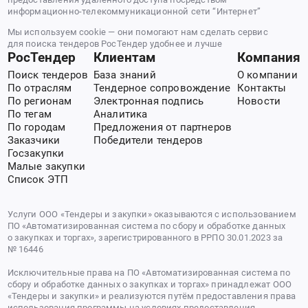
информационно-телекоммуникационной сети “Интернет”
Мы используем cookie — они помогают нам сделать сервис
для поиска тендеров РосТендер удобнее и лучше
РосТендер
Клиентам
Компания
Поиск тендеров
База знаний
О компании
По отраслям
Тендерное сопровождение
Контакты
По регионам
Электронная подпись
Новости
По тегам
Аналитика
По городам
Предложения от партнеров
Заказчики
Победители тендеров
Госзакупки
Малые закупки
Список ЭТП
Услуги ООО «Тендеры и закупки» оказываются с использованием
ПО «Автоматизированная система по сбору и обработке данных
о закупках и торгах», зарегистрированного в РРПО 30.01.2023 за
№ 16446
Исключительные права на ПО «Автоматизированная система по
сбору и обработке данных о закупках и торгах» принадлежат ООО
«Тендеры и закупки» и реализуются путём предоставления права
использования программы на условиях предоставления