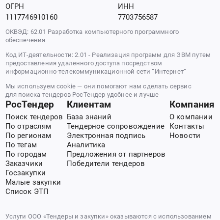
ОГРН
ИНН
1117746910160
7703756587
ОКВЭД: 62.01 Разработка компьютерного программного
обеспечения
Код ИТ-деятельности: 2.01 - Реализация программ для ЭВМ путем
предоставления удаленного доступа посредством
информационно-телекоммуникационной сети “Интернет”
Мы используем cookie — они помогают нам сделать сервис
для поиска тендеров РосТендер удобнее и лучше
РосТендер
Клиентам
Компания
Поиск тендеров
База знаний
О компании
По отраслям
Тендерное сопровождение
Контакты
По регионам
Электронная подпись
Новости
По тегам
Аналитика
По городам
Предложения от партнеров
Заказчики
Победители тендеров
Госзакупки
Малые закупки
Список ЭТП
Услуги ООО «Тендеры и закупки» оказываются с использованием