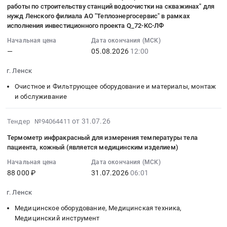
лекарственных
07:07:02
Канцелярские
жидкостный.
район,
Тендер
перчаток
работы по строительству станций водоочистки на скважинах" для
КС-
по
препаратов
:
принадлежности
Цена:
Саха
на
ортопедия
нужд Ленского филиала АО "Теплоэнергосервис" в рамках
ЛФ.
объекту
(МНН:
2026-
Предмет
204000
/
поставку
(повышенной
исполнения инвестиционного проекта Q_72-КС-ЛФ
Цена:
"Проектно-
ПЕНТОКСИФИЛЛИН)
08-
тендера:
руб.
Якутия/
продуктов
прочности)
Начальная цена
Дата окончания (МСК)
0
изыскательские
для
05
поставка
республика
питания(соль
для
—
05.08.2026
12:00
руб.
работы
нужд
12:00:00
тетрадей
,
пищевая)
нужд
по
ГБУ
:
ученических
Russia,
для
ГБУ
г. Ленск
строительству
РС
Тендер:
общих
RU
нужд
РС(Я)
Очистное и Фильтрующее оборудование и материалы, монтаж
станций
(Я)
ОКПД2
(48,96
Саха
ГБУ
Ленская
и обслуживание
водоочистки
ЛЕНСКАЯ
71.12.35.120
листов)
/
РС(Я)
ЦРБ
на
ЦРБ
Оказание
для
Якутия/
Ленская
(
2026-
скважинах"для
от 31.07.26
Тендер №94064411
Тендер
услуг
нужд
республика
ЦРБ
ОМС).
07-
нужд
на
по
ГБУ
Услуги
(ОМС
Цена:
Термометр инфракрасный для измерения температуры тела
31
Ленского
поставку
проведению
РС(Я)
пациента, кожный (является медицинским изделием)
по
)
124398
06:21:02
филиала
лекарственных
инженерно-
Ленская
аренде,
at
руб.
Начальная цена
Дата окончания (МСК)
:
АО
препаратов
геодезических
ЦРБ
покупке
г.
88 000 ₽
31.07.2026
06:01
2026-
"Теплоэнергосервис"
(МНН:
изысканий
(ОМС).
и
Ленск,
07-
в
ПЕНТОКСИФИЛЛИН)
по
Цена:
реализации
Саха
г. Ленск
31
рамках
для
объекту""Проектно-
87565
Прочего
/
Медицинское оборудование, Медицинская техника,
06:01:00
исполнения
нужд
изыскательские
руб.
Имущества
Якутия/
Медицинский инструмент
:
инвестиционного
ГБУ
работы
Предмет
республика