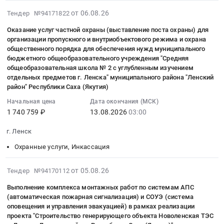
ГБУ
г.
49.41.19.900.
РС
Ленский
2026-
от 06.08.26
Тендер №94171822
РС
Ленск,
Оказание
(Я)
район,
08-
(Я)
Саха
услуг
ЛЕНСКАЯ
Оказание услуг частной охраны (выставление поста охраны) для
Саха
06
ЛЕНСКАЯ
/
по
ЦРБ
организации пропускного и внутриобъектового режима и охрана
/
04:32:03
ЦРБ
Якутия/
общественного порядка для обеспечения нужд муниципального
перевозке
at
Якутия/
:
бюджетного общеобразовательного учреждения "Средняя
at
республика
энерголеса
г.
республика
2026-
общеобразовательная школа № 2 с углубленным изучением
г.
,
автомобильным
Ленск,
Архангельская
08-
отдельных предметов г. Ленска" муниципального района "Ленский
Ленск,
Russia,
видом
Саха
район" Республики Саха (Якутия)
область
13
Саха
RU
транспорта
/
,
03:00:00
Начальная цена
Дата окончания (МСК)
/
Саха
(включая
Якутия/
Russia,
:
1 740 759 ₽
13.08.2026
03:00
Якутия/
/
погрузочно-
республика
RU
Тендер
республика
Якутия/
разгрузочные
,
Саха
г. Ленск
на
,
республика
работы)
Russia,
/
оказание
Охранные услуги, Инкассация
Russia,
Промышленные
в
RU
Якутия/
услуг
RU
резервуары
г.
Саха
республика
частной
2026-
Саха
и
Ленск
от 05.08.26
Тендер №94170112
/
Огнезащитные
охраны
08-
/
ёмкости,
Ленского
Якутия/
и
(выставление
Выполнение комплекса монтажных работ по системам АПС
05
Якутия/
ремонт
района
республика
антикоррозийные
(автоматическая пожарная сигнализация) и СОУЭ (система
поста
18:36:40
республика
и
РС
Фармацевтические
оповещения и управления эвакуацией) в рамках реализации
работы
охраны)
:
Фармацевтические
обслуживание
(Я)
и
проекта "Строительство генерирующего объекта Новоленская ТЭС
Предмет
для