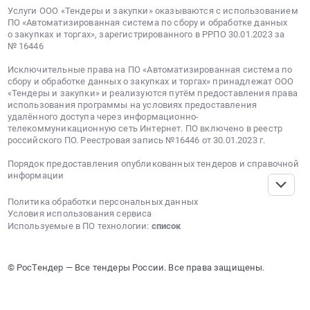
проекта
Услуги ООО «Тендеры и закупки» оказываются с использованием
Q_523-
ПО «Автоматизированная система по сбору и обработке данных
о закупках и торгах», зарегистрированного в РРПО 30.01.2023 за
426
№ 16446
(Лот
614-
Исключительные права на ПО «Автоматизированная система по
сбору и обработке данных о закупках и торгах» принадлежат ООО
ЭКСП
«Тендеры и закупки» и реализуются путём предоставления права
ПРОД-2026-
использования программы на условиях предоставления
ТЭС).
удалённого доступа через информационно-
Цена:
телекоммуникационную сеть Интернет. ПО включено в реестр
российского ПО. Реестровая запись №16446 от 30.01.2023 г.
1735000
руб.
Порядок предоставления опубликованных тендеров и справочной
информации
Политика обработки персональных данных
Условия использования сервиса
Используемые в ПО технологии:
список
© РосТендер — Все тендеры России. Все права защищены.