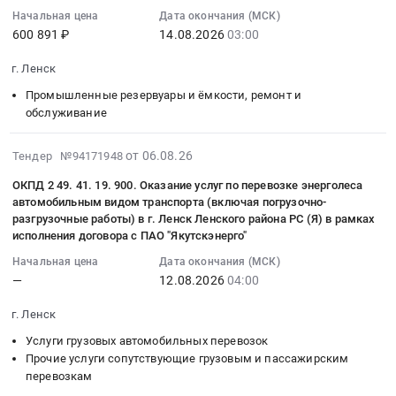
и
лекарственных
05:43:01
Начальная цена
Дата окончания (МСК)
Якутия/
ГБУ
устройству
600 891 ₽
14.08.2026
03:00
препаратов
:
республика
РС
антикоррозионной
(МНН:
2026-
Противопожарное
(Я)
защиты
г. Ленск
КЕТОРОЛАК)
08-
оборудование,
ЛЕНСКАЯ
технологических
для
14
инвентарь
Промышленные резервуары и ёмкости, ремонт и
ЦРБ
трубопроводов,
нужд
03:00:00
обслуживание
и
Тендер
паропроводов
ГБУ
:
его
на
Главного
РС
Тендер
2026-
обслуживание
поставку
от 06.08.26
Тендер №94171948
корпуса,
(Я)
на
08-
Предмет
лекарственных
бакового
ОКПД 2 49. 41. 19. 900. Оказание услуг по перевозке энерголеса
ЛЕНСКАЯ
приобретение
06
тендера:
препаратов
хозяйства
автомобильным видом транспорта (включая погрузочно-
ЦРБ
контейнера
05:17:02
Поставка
(МНН:
разгрузочные работы) в г. Ленск Ленского района РС (Я) в рамках
химического
Тендер
накопления
:
пожарного
МАГНИЯ
исполнения договора с ПАО "Якутскэнерго"
цеха,
на
ТКО
2026-
оборудования.
СУЛЬФАТ,
маслохозяйства
Начальная цена
Дата окончания (МСК)
поставку
Тендер
08-
Цена:
ЛИДОКАИН,
Новоленской
—
12.08.2026
04:00
лекарственных
на
12
69074
КАЛИЯ
ТЭС
препаратов
приобретение
04:00:00
руб.
ХЛОРИД,
г. Ленск
at
(МНН:
контейнера
:
МЕТРОНИДАЗОЛ)
Респ.
Услуги грузовых автомобильных перевозок
КЕТОРОЛАК)
накопления
Тендер:
для
Саха
Прочие услуги сопутствующие грузовым и пассажирским
для
ТКО
ОКПД
нужд
/
перевозкам
нужд
at
2
ГБУ
Якутия/;