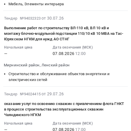
кожный
лекарственные
Тендер:
05
продуктов
Мебель, Элементы интерьера
рамках
(является
средства
ОКПД2
00:00:00
питания(соль
реализации
медицинским
Предмет
71.12.35.120
:
пищевая)
2026-
от 30.07.26
Тендер №94032323
проекта
изделием)
тендера:
Оказание
Тендер
для
07-
Строительство
at
Выполнение работ по строительству ВЛ-110 кВ, ВЛ 10 кВ и
Поставка
услуг
на
нужд
30
генерирующего
г.
монтажу блочно-модульной подстанции 110/10 кВ 10 МВА на Тас-
лекарственных
по
стулья
ГБУ
09:06:24
объекта
Ленск,
Юряхском НГКМ для нужд АО СТНГ
препаратов
проведению
секционные
РС(Я)
:
Новоленская
Саха
Начальная цена
Дата окончания (МСК)
(МНН:
инженерно-
многоместные
Ленская
2026-
ТЭС
/
—
07.08.2026
12:00
ПЕНТОКСИФИЛЛИН)
геодезических
Тендер
ЦРБ
08-
г.
Якутия/
для
изысканий
на
(ОМС
07
Ленск
республика
Мирнинский район, Ленский район
нужд
по
стулья
).
12:00:00
в
,
ГБУ
объекту""Проектно-
Строительство и обслуживание объектов энергетики и
секционные
Цена:
:
Ленском
Russia,
электрических сетей
РС
изыскательские
многоместные
65673
Тендер
районе
RU
(Я)
работы
at
руб.
на
Республики
Саха
2026-
ЛЕНСКАЯ
по
г.
от 29.07.26
Тендер №94024415
выполнение
Саха
/
08-
ЦРБ.
строительству
Ленск,
работ
(Якутия)
Якутия/
оказание услуг по освоению скважин с привлечением флота ГНКТ
06
Цена:
станций
Саха
по
Тендер
республика
в процессе строительства эксплуатационных скважин
15:55:08
83600
водоочистки
/
строительству
Чаяндинского НГКМ
на
Медицинское
:
руб.
на
Якутия/
ВЛ-110
выполнение
оборудование,
Начальная цена
Дата окончания (МСК)
2026-
скважинах"
республика
кВ,
комплекса
Медицинская
—
07.08.2026
17:00