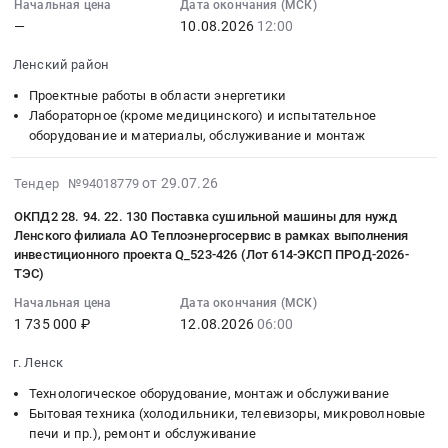
Саха
Начальная цена
Дата окончания (МСК)
:
строительных
НГКМ
,
на
(Якутия)
—
10.08.2026
12:00
2026-
работ
Тендер
Russia,
выполнение
at
08-
на
на
RU
работ
Ленский район
Респ.
10
Карьер
оказание
Саха
по
Саха
Проектные работы в области энергетики
12:00:00
УООБ
услуг
/
строительству
/
Лабораторное (кроме медицинского) и испытательное
:
Улу
по
Якутия/
ВЛ-110
Якутия/;
оборудование и материалы, обслуживание и монтаж
Тендер
Тойон
освоению
республика
кВ,
Ленский
на
(Иркутская
скважин
Очистное
ВЛ
район,
2026-
от 29.07.26
оказание
Тендер №94018779
обл.)
с
и
10
Саха
08-
услуг
для
привлечением
Фильтрующее
ОКПД2 28. 94. 22. 130 Поставка сушильной машины для нужд
кВ
/
06
по
нужд
флота
оборудование
Ленского филиала АО Теплоэнергосервис в рамках выполнения
и
Якутия/
06:46:12
разработке
ООО
инвестиционного проекта Q_523-426 (Лот 614-ЭКСП ПРОД-2026-
ГНКТ
и
монтажу
республика
:
системы
ТЭС)
Сервисный
в
материалы,
блочно-
Архангельская
2026-
предиктивного
Центр
процессе
монтаж
Начальная цена
Дата окончания (МСК)
модульной
область
08-
мониторинга
СБМ
строительства
1 735 000 ₽
12.08.2026
06:00
и
подстанции
,
12
и
на
эксплуатационных
обслуживание
110/10
Russia,
06:00:00
диагностики
2026-
г. Ленск
скважин
Предмет
кВ
RU
:
ДЭС
2027г
Чаяндинского
тендера:
Технологическое оборудование, монтаж и обслуживание
10
Саха
Тендер:
для
Тендер
НГКМ
ОКПД2
Бытовая техника (холодильники, телевизоры, микроволновые
МВА
/
ОКПД2
нужд
на
печи и пр.), ремонт и обслуживание
at
71.12.35.120
на
Якутия/
28.94.22.130