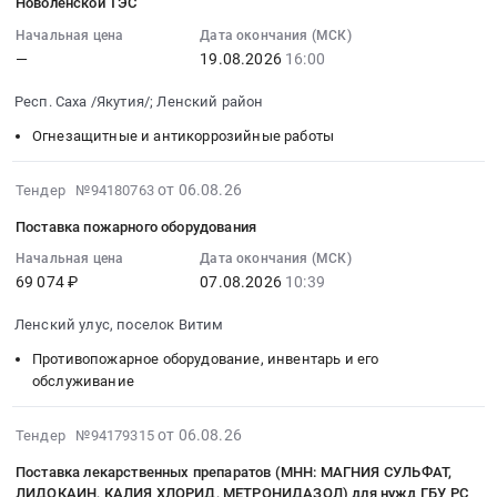
2026-
Новоленской ТЭС
Автомобили, Спецтехника, Авиа- ЖД-техника, Суда
08-
Начальная цена
Дата окончания (МСК)
19
—
19.08.2026
16:00
Финансы, Страхование, Оценка, Юридические услуги
16:00:00
:
Респ. Саха /Якутия/; Ленский район
Одежда, Средства защиты, Текстиль, Хозтовары, Тара
Тендер
Огнезащитные и антикоррозийные работы
на
Экология, Клининг, Химчистка
выполнение
2026-
от 06.08.26
Тендер №94180763
строительно-
Энергетика
08-
монтажных
Поставка пожарного оборудования
06
работ
Нефтяная и Газовая отрасль
10:53:21
Начальная цена
Дата окончания (МСК)
по
69 074 ₽
07.08.2026
10:39
:
устройству
Промышленное оборудование и изделия
2026-
тепловой
Ленский улус, поселок Витим
08-
изоляции
Прочее оборудование и изделия
07
Противопожарное оборудование, инвентарь и его
и
10:39:00
обслуживание
Обучение, Научная деятельность
устройству
:
антикоррозионной
Тендер
2026-
от 06.08.26
Аренда и продажа Недвижимости и имущества
Тендер №94179315
защиты
на
08-
технологических
Поставка лекарственных препаратов (МНН: МАГНИЯ СУЛЬФАТ,
поставку
06
Услуги в области Спорта, Отдыха, Культуры
трубопроводов,
ЛИДОКАИН, КАЛИЯ ХЛОРИД, МЕТРОНИДАЗОЛ) для нужд ГБУ РС