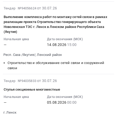
Тендер:
проекта
РС
по
тендера:
,
2026-
Термометр
от 30.07.26
Q_72-
Тендер №94056624
(Я)
строительству
Аренда
Russia,
08-
инфракрасный
КС-
ЛЕНСКАЯ
станций
мобильного
RU
Выполнение комплекса работ по монтажу сетей связи в рамках
05
для
ЛФ.
реализации проекта Строительство генерирующего объекта
ЦРБ
водоочистки
пожарного
Саха
17:32:18
измерения
Цена:
Новоленская ТЭС г. Ленск в Ленском районе Республики Саха
at
на
депо
/
:
температуры
0
(Якутия)
г.
скважинах"
на
Якутия/
2026-
тела
руб.
Ленск,
для
Начальная цена
Дата окончания (МСК)
площадке
республика
08-
пациента,
—
14.08.2026
15:00
Саха
нужд
ВЖП
Чай,
14
кожный
/
Ленского
Тымпучиканского
Кофе,
15:00:00
(является
Респ. Саха /Якутия/; Ленский район
Якутия/
филиала
месторождении.
Какао,
:
медицинским
республика
АО
Цена:
Соль,
Строительство и обслуживание сетей связи и сооружений
Тендер
изделием)
,
"Теплоэнергосервис"
связи
0
Сахар,
на
Тендер:
Russia,
в
руб.
Специи,
выполнение
Термометр
RU
рамках
2026-
Пищевые
от 30.07.26
Тендер №94035833
комплекса
инфракрасный
Саха
исполнения
07-
добавки,
работ
для
Стулья секционные многоместные
/
инвестиционного
30
Консервы,
по
измерения
Якутия/
проекта
10:08:36
Бакалея
Начальная цена
Дата окончания (МСК)
монтажу
температуры
республика
Q_72-
—
05.08.2026
00:00
:
Предмет
сетей
тела
Фармацевтические
КС-
2026-
тендера:
связи
пациента,
г. Ленск
и
ЛФ
08-
Поставка
в