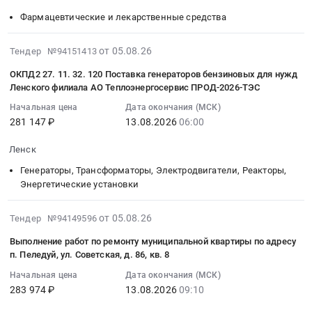
охраны
Тендер
/
микробиологической
Тендер
Газпромнефть-
(выставление
Фармацевтические и лекарственные средства
на
Якутия/
безопасности
на
Снабжение
поста
выполнение
республика
at
поставку
п.
охраны)
2026-
комплекса
от 05.08.26
Тендер №94151413
,
г.
лекарственных
Витим
для
08-
монтажных
Russia,
Ленск,
препаратов
at
ОКПД2 27. 11. 32. 120 Поставка генераторов бензиновых для нужд
организации
05
работ
RU
Саха
(МНН:
пгт.
Ленского филиала АО Теплоэнергосервис ПРОД-2026-ТЭС
пропускного
10:29:16
по
Саха
/
ДИОКСОМЕТИЛТЕТРАГИДРОПИРИМИДИН+СУЛЬФАДИМЕТО
Витим,
и
Начальная цена
Дата окончания (МСК)
:
системам
/
Якутия/
СМЕКТИТ
у.
внутриобъектового
281 147 ₽
13.08.2026
06:00
2026-
АПС
Якутия/
республика
ДИОКТАЭДРИЧЕСКИЙ,
Ленский,
режима
08-
(автоматическая
республика
,
ЦЕФОТАКСИМ,
Саха
Ленск
и
13
пожарная
Услуги
Russia,
АМИНОКАПРОНОВАЯ
/
охрана
Генераторы, Трансформаторы, Электродвигатели, Реакторы,
06:00:00
сигнализация)
грузовых
RU
КИСЛОТА)
Якутия/
общественного
Энергетические установки
:
и
автомобильных
Саха
для
республика
порядка
Тендер:
СОУЭ
перевозок
/
нужд
,
для
2026-
ОКПД2
от 05.08.26
Тендер №94149596
(система
Предмет
Якутия/
ГБУ
Russia,
обеспечения
08-
27.11.32.120
оповещения
тендера:
республика
РС
RU
Выполнение работ по ремонту муниципальной квартиры по адресу
нужд
05
Поставка
и
ОКПД
Медицинское
(Я)
п. Пеледуй, ул. Советская, д. 86, кв. 8
Саха
муниципального
10:15:20
генераторов
управления
2
оборудование,
"ЛЕНСКАЯ
/
бюджетного
Начальная цена
Дата окончания (МСК)
:
бензиновых
эвакуацией)
49.41.19.900.
Медицинская
ЦРБ"
Якутия/
283 974 ₽
13.08.2026
09:10
общеобразовательного
2026-
для
в
Оказание
техника,
Тендер
республика
учреждения
08-
нужд
рамках