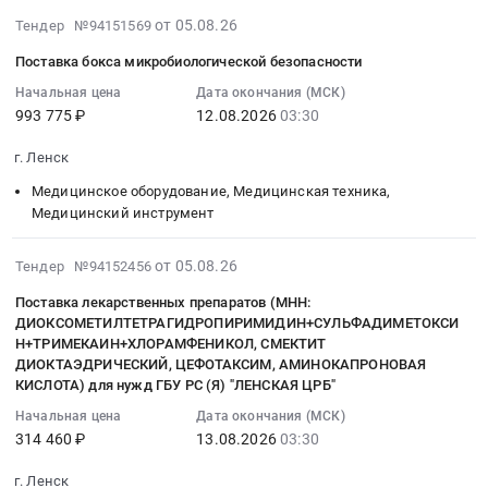
на
химического
2
и
разгрузочные
Цена:
2026-
от 05.08.26
закупку
Тендер №94151569
цеха,
с
управления
работы)
409600
08-
медицинского
маслохозяйства
углубленным
Поставка бокса микробиологической безопасности
эвакуацией)
в
руб.
05
и
Новоленской
изучением
в
г.
11:03:17
Начальная цена
Дата окончания (МСК)
учебного
ТЭС.
отдельных
рамках
Ленск
993 775 ₽
12.08.2026
03:30
:
оборудования
Цена:
предметов
реализации
Ленского
2026-
для
0
г.
г. Ленск
проекта
района
08-
ООО
руб.
Ленска"
"Строительство
РС
12
Медицинское оборудование, Медицинская техника,
Газпромнефть-
муниципального
генерирующего
(Я)
03:30:00
Медицинский инструмент
Снабжение
района
объекта
в
:
п.
"Ленский
Новоленская
рамках
Тендер
2026-
Витим
от 05.08.26
Тендер №94152456
район"
ТЭС
исполнения
на
08-
Тендер
Республики
Поставка лекарственных препаратов (МНН:
г.
договора
поставку
05
на
Саха
ДИОКСОМЕТИЛТЕТРАГИДРОПИРИМИДИН+СУЛЬФАДИМЕТОКСИ
Ленск
с
бокса
10:48:09
закупку
(Якутия)
Н+ТРИМЕКАИН+ХЛОРАМФЕНИКОЛ, СМЕКТИТ
в
ПАО
микробиологической
:
медицинского
ДИОКТАЭДРИЧЕСКИЙ, ЦЕФОТАКСИМ, АМИНОКАПРОНОВАЯ
Тендер
Ленском
"Якутскэнерго"
безопасности
2026-
и
КИСЛОТА) для нужд ГБУ РС (Я) "ЛЕНСКАЯ ЦРБ"
на
районе
at
Тендер
08-
учебного
оказание
Начальная цена
Дата окончания (МСК)
Республики
г.
на
13
оборудования
услуг
314 460 ₽
13.08.2026
03:30
Саха
Ленск,
поставку
03:30:00
для
частной
(Якутия)"
Саха
бокса
:
ООО
г. Ленск