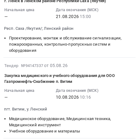
2026-
и
Предмет
в
г. Ленск в Ленском районе Республики Саха (Якутия)"
лекарственные
тендера:
организации
08-
лекарственные
тендера:
рамках
средства
Начальная цена
Дата окончания (МСК)
Выполнение
пропускного
21
средства
Приобретение
исполнения
Предмет
—
21.08.2026
15:00
строительно-
и
15:00:00
Предмет
контейнера
договора
тендера:
монтажных
внутриобъектового
:
тендера:
накопления
с
Респ. Саха /Якутия/; Ленский район
Поставка
работ
режима
Тендер
Поставка
ТКО.
ПАО
лекарственных
по
Проектирование, монтаж и обслуживание сигнализации,
и
на
лекарственных
Цена:
"Якутскэнерго"
препаратов
пожароохранных, контрольно-пропускных систем и
устройству
охрана
выполнение
препаратов
600891
Тендер:
(МНН:
оборудования
тепловой
общественного
комплекса
(МНН:
руб.
ОКПД
МАГНИЯ
изоляции
порядка
монтажных
КЕТОРОЛАК)
2
СУЛЬФАТ,
2026-
и
от 05.08.26
Тендер №94147337
для
работ
для
49.41.19.900.
ЛИДОКАИН,
08-
устройству
обеспечения
по
нужд
Закупка медицинского и учебного оборудования для ООО
Оказание
КАЛИЯ
05
антикоррозионной
нужд
Газпромнефть-Снабжение п. Витим
системам
ГБУ
услуг
ХЛОРИД,
11:54:13
защиты
муниципального
АПС
РС
по
МЕТРОНИДАЗОЛ)
Начальная цена
Дата окончания (МСК)
:
технологических
бюджетного
(автоматическая
(Я)
перевозке
для
—
10.08.2026
10:16
2026-
трубопроводов,
общеобразовательного
пожарная
ЛЕНСКАЯ
энерголеса
нужд
08-
паропроводов
учреждения
сигнализация)
пгт. Витим, у. Ленский
ЦРБ.
автомобильным
ГБУ
10
Главного
"Средняя
и
Цена:
видом
РС
Медицинское оборудование, Медицинская техника,
10:16:00
корпуса,
общеобразовательная
СОУЭ
279600
транспорта
(Я)
Медицинский инструмент
:
бакового
школа
(система
руб.
(включая
ЛЕНСКАЯ
Учебное оборудование и материалы
Тендер
хозяйства
№
оповещения
погрузочно-
ЦРБ.