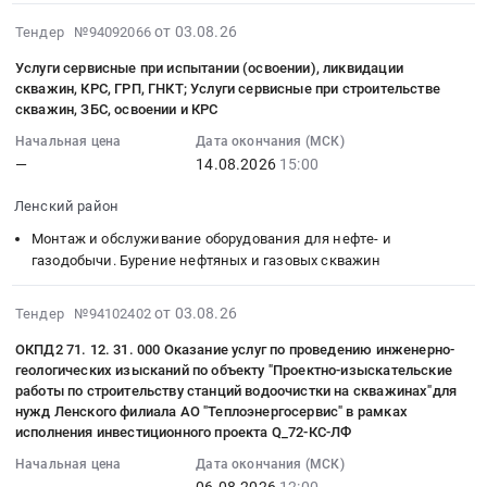
РС
обслуживание
Russia,
для
Цена:
(Якутия)".
по
(Я)
медицинской
RU
нужд
1740759
2026-
от 03.08.26
Тендер №94092066
Цена:
проведению
ЛЕНСКАЯ
техники
Саха
ГБУ
руб.
08-
0
Услуги сервисные при испытании (освоении), ликвидации
инженерно-
ЦРБ
Предмет
/
РС(Я)
03
руб.
скважин, КРС, ГРП, ГНКТ; Услуги сервисные при строительстве
экологических
Тендер
тендера:
Якутия/
Ленская
21:42:16
скважин, ЗБС, освоении и КРС
и
на
Оказание
республика
ЦРБ
:
гидрометеорологических
Начальная цена
Дата окончания (МСК)
поставку
услуг
Аккумуляторы
(
2026-
—
14.08.2026
15:00
изысканий
лекарственных
по
для
ОМС)
08-
по
препаратов
ремонту
автомобилей
at
14
Ленский район
объекту
(МНН:
видеоколоноскопа
и
г.
15:00:00
"Проектно-
Монтаж и обслуживание оборудования для нефте- и
ВИНПОЦЕТИН,
SONOSCAPE
спецтехники
Ленск,
:
изыскательские
газодобычи. Бурение нефтяных и газовых скважин
ДИКЛОФЕНАК,
EC430T
Предмет
Саха
Тендер
работы
МЕТИЛПРЕДНИЗОЛОН,
с
тендера:
/
на
по
2026-
МЕНАДИОНА
заменой
от 03.08.26
Поставка
Якутия/
Тендер №94102402
услуги
строительству
08-
НАТРИЯ
запасных
аккумуляторных
республика
сервисные
ОКПД2 71. 12. 31. 000 Оказание услуг по проведению инженерно-
станций
03
БИСУЛЬФИТ)
частей
батарей
,
при
геологических изысканий по объекту "Проектно-изыскательские
водоочистки
13:03:25
для
для
(свинцовых
Russia,
испытании
работы по строительству станций водоочистки на скважинах"для
на
:
нужд
нужд
для
RU
(освоении),
нужд Ленского филиала АО "Теплоэнергосервис" в рамках
скважинах
2026-
ГБУ
ГБУ
исполнения инвестиционного проекта Q_72-КС-ЛФ
запуска
Саха
ликвидации
для
08-
РС
РС(Я)
поршневых
/
скважин,
Начальная цена
Дата окончания (МСК)
нужд
06
(Я)
Ленская
двигателей)
Якутия/
КРС,
—
06.08.2026
12:00