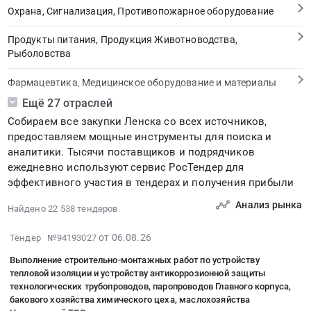
Охрана, Сигнализация, Противопожарное оборудование
Продукты питания, Продукция Животноводства,
Рыболовства
Фармацевтика, Медицинское оборудование и материалы
Ещё 27 отраслей
Медицинские и Оздоровительные услуги
Собираем все закупки Ленска со всех источников,
предоставляем мощные инструменты для поиска и
Мебель, Компьютеры и Периферия, Канцтовары, Бытовая
аналитики. Тысячи поставщиков и подрядчиков
техника
ежедневно используют сервис РосТендер для
эффективного участия в тендерах и получения прибыли
Связь, Информационные технологии
Анализ рынка
Найдено 22 538 тендеров
Грузовые и пассажирские перевозки, Транспортные услуги
2026-
от 06.08.26
Тендер №94193027
Полиграфия
08-
Выполнение строительно-монтажных работ по устройству
06
Реклама, Дизайн, Маркетинг, Теле и радиовещание
тепловой изоляции и устройству антикоррозионной защиты
16:08:38
технологических трубопроводов, паропроводов Главного корпуса,
:
Топливо, Уголь, Продукция нефтепереработки
бакового хозяйства химического цеха, маслохозяйства