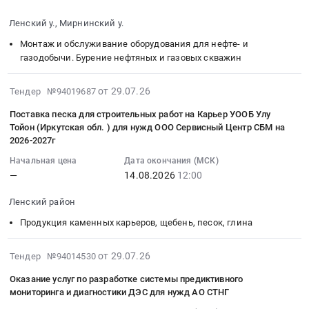
08-
для
,
ВЛ
работ
техника,
07
нужд
Russia,
10
по
Ленский у., Мирнинский у.
Медицинский
17:00:00
Ленского
RU
кВ
монтажу
инструмент
Монтаж и обслуживание оборудования для нефте- и
:
филиала
Саха
и
сетей
Предмет
газодобычи. Бурение нефтяных и газовых скважин
Тендер
АО
/
монтажу
связи
тендера:
на
"Теплоэнергосервис"
Якутия/
блочно-
в
Термометр
2026-
от 29.07.26
Тендер №94019687
оказание
в
республика
модульной
рамках
инфракрасный
07-
услуг
рамках
Мебель,
подстанции
реализации
Поставка песка для строительных работ на Карьер УООБ Улу
для
29
по
исполнения
Элементы
110/10
Тойон (Иркутская обл. ) для нужд ООО Сервисный Центр СБМ на
проекта
измерения
16:46:23
освоению
инвестиционного
интерьера
2026-2027г
кВ
Строительство
температуры
:
скважин
проекта
Предмет
10
генерирующего
тела
Начальная цена
Дата окончания (МСК)
2026-
с
Q_72-
тендера:
МВА
объекта
—
14.08.2026
12:00
пациента,
08-
привлечением
КС-
Стулья
на
Новоленская
кожный
14
флота
ЛФ
секционные
Тас-
Ленский район
ТЭС
(является
12:00:00
ГНКТ
at
многоместные.
Юряхском
г.
медицинским
Продукция каменных карьеров, щебень, песок, глина
:
в
г.
Цена:
НГКМ
Ленск
изделием).
Тендер
процессе
Ленск,
0
для
в
Цена:
2026-
на
от 29.07.26
Тендер №94014530
строительства
Саха
руб.
нужд
Ленском
88000
07-
поставку
эксплуатационных
/
АО
Оказание услуг по разработке системы предиктивного
районе
руб.
30
песка
скважин
Якутия/
мониторинга и диагностики ДЭС для нужд АО СТНГ
СТНГ
Республики
10:33:12
для
Чаяндинского
республика
Тендер