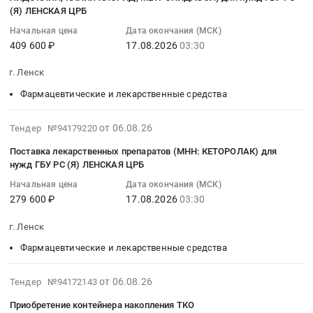
пожарного
10:17:05
паропроводов
(Я) ЛЕНСКАЯ ЦРБ
Товары для Спорта, Отдыха, Развлечений, Предметы
оборудования
:
Главного
Начальная цена
Дата окончания (МСК)
Искусства
Тендер
2026-
корпуса,
409 600 ₽
17.08.2026
03:30
на
08-
бакового
Металлургическое производство
поставку
17
хозяйства
г. Ленск
пожарного
03:30:00
химического
Химическая продукция
Фармацевтические и лекарственные средства
оборудования
:
цеха,
at
Тендер
маслохозяйства
Лесообработка, Изделия из дерева
2026-
Ленский
на
от 06.08.26
Тендер №94179220
Новоленской
08-
улус,
поставку
Сельское хозяйство
ТЭС
Поставка лекарственных препаратов (МНН: КЕТОРОЛАК) для
06
поселок
лекарственных
Тендер
нужд ГБУ РС (Я) ЛЕНСКАЯ ЦРБ
10:16:09
Витим,
препаратов
Отходы и лом
на
Начальная цена
Дата окончания (МСК)
:
Саха
(МНН:
выполнение
279 600 ₽
17.08.2026
03:30
2026-
/
МАГНИЯ
Услуги ЖКХ
строительно-
08-
Якутия/
СУЛЬФАТ,
монтажных
г. Ленск
17
республика
Социальные услуги
ЛИДОКАИН,
работ
Фармацевтические и лекарственные средства
03:30:00
,
КАЛИЯ
по
:
Russia,
ХЛОРИД,
устройству
Тендер
2026-
RU
МЕТРОНИДАЗОЛ)
от 06.08.26
Тендер №94172143
тепловой
на
08-
Саха
для
изоляции
Приобретение контейнера накопления ТКО
поставку
06
/
нужд