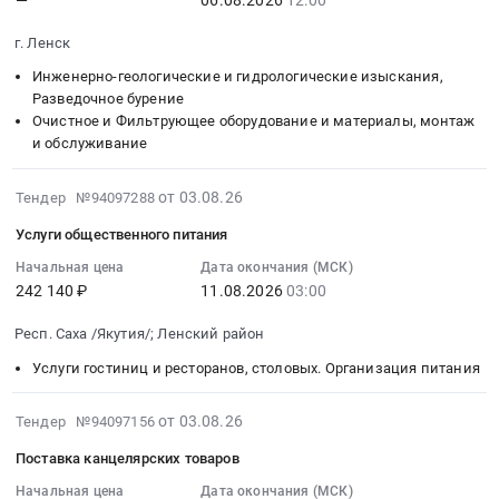
Ленского
12:00:00
ЛЕНСКАЯ
ЦРБ
для
республика
ГРП,
филиала
:
ЦРБ
(ОМС).
нужд
Медицинские
г. Ленск
ГНКТ;
АО
Тендер:
at
Цена:
МБУ
расходные
Услуги
Инженерно-геологические и гидрологические изыскания,
"Теплоэнергосервис"
ОКПД2
г.
942336
Гранит.
материалы,
сервисные
Разведочное бурение
в
71.12.31.000
Ленск,
руб.
Цена:
Средства
при
Очистное и Фильтрующее оборудование и материалы, монтаж
рамках
Оказание
Саха
232390
реабилитации,
строительстве
и обслуживание
исполнения
услуг
/
руб.
Одноразовый
скважин,
инвестиционного
по
Якутия/
медицинский
ЗБС,
2026-
от 03.08.26
Тендер №94097288
проекта
проведению
республика
инструмент
освоении
08-
Q_72-
инженерно-
Услуги общественного питания
,
Предмет
и
03
КС-
геологических
Russia,
тендера:
КРС
11:05:59
Начальная цена
Дата окончания (МСК)
ЛФ
изысканий
RU
Поставка
Тендер
242 140 ₽
11.08.2026
03:00
:
Тендер:
по
Саха
перчаток
на
2026-
ОКПД2
объекту
Респ. Саха /Якутия/; Ленский район
/
хирургических
услуги
08-
71.12.35.120
"Проектно-
Якутия/
из
сервисные
11
Услуги гостиниц и ресторанов, столовых. Организация питания
Оказание
изыскательские
республика
латекса
при
03:00:00
услуг
работы
Фармацевтические
гевеи,
испытании
:
2026-
от 03.08.26
Тендер №94097156
по
по
и
неопудренных
(освоении),
Тендер
08-
проведению
строительству
лекарственные
Поставка канцелярских товаров
для
ликвидации
на
04
инженерно-
станций
средства
нужд
скважин,
услуги
17:27:14
Начальная цена
Дата окончания (МСК)