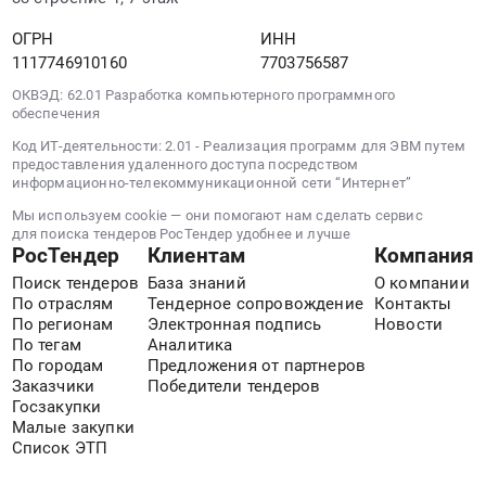
на
руб.
монтаж
2026-
ОГРН
ИНН
и
2027г.
1117746910160
7703756587
обслуживание
Цена:
Предмет
ОКВЭД: 62.01 Разработка компьютерного программного
0
тендера:
обеспечения
руб.
ОКПД2
Код ИТ-деятельности: 2.01 - Реализация программ для ЭВМ путем
28.94.22.130
предоставления удаленного доступа посредством
информационно-телекоммуникационной сети “Интернет”
Поставка
сушильной
Мы используем cookie — они помогают нам сделать сервис
машины
для поиска тендеров РосТендер удобнее и лучше
РосТендер
Клиентам
Компания
для
нужд
Поиск тендеров
База знаний
О компании
По отраслям
Тендерное сопровождение
Контакты
Ленского
По регионам
Электронная подпись
Новости
филиала
По тегам
Аналитика
АО
По городам
Предложения от партнеров
Теплоэнергосервис
Заказчики
Победители тендеров
в
Госзакупки
рамках
Малые закупки
выполнения
Список ЭТП
инвестиционного