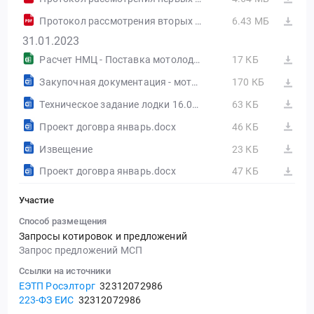
Протокол рассмотрения вторых частей заявок
6.43 МБ
31.01.2023
Расчет НМЦ - Поставка мотолодок.xlsx
17 КБ
Закупочная документация - мотолодки.docx
170 КБ
Техническое задание лодки 16.01.2023.doc
63 КБ
Проект договра январь.docx
46 КБ
Извещение
23 КБ
Проект договра январь.docx
47 КБ
Участие
Способ размещения
Запросы котировок и предложений
Запрос предложений МСП
Ссылки на источники
ЕЭТП Росэлторг
32312072986
223-ФЗ ЕИС
32312072986