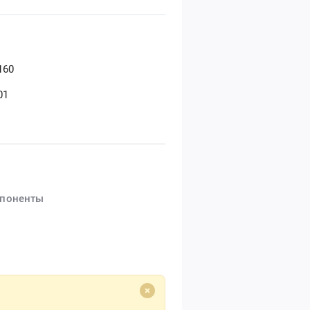
160
01
мпоненты