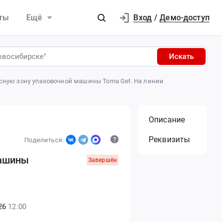
Вход
ты
Ещё
/
Демо-доступ
Искать
сную зону упаковочной машины Torna Get. На линии
Описание
Реквизиты
Поделиться:
машины
Завершён
26
12:00