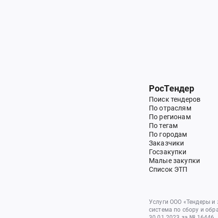
РосТендер
Поиск тендеров
По отраслям
По регионам
По тегам
По городам
Заказчики
Госзакупки
Малые закупки
Список ЭТП
Услуги ООО «Тендеры и
система по сбору и обр
30.01.2023 за № 16446