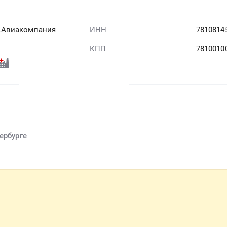
«Авиакомпания
ИНН
7810814
КПП
7810010
ербурге