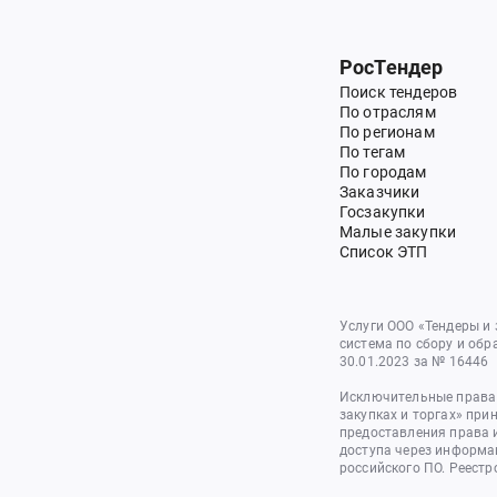
РосТендер
Поиск тендеров
По отраслям
По регионам
По тегам
По городам
Заказчики
Госзакупки
Малые закупки
Список ЭТП
Услуги ООО «Тендеры и
система по сбору и обр
30.01.2023 за № 16446
Исключительные права 
закупках и торгах» при
предоставления права 
доступа через информа
российского ПО. Реестр