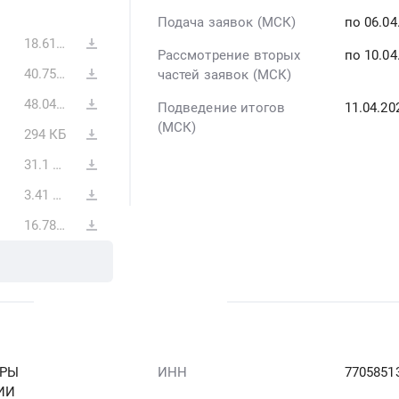
Подача заявок (МСК)
по 06.0
18.61 МБ
Рассмотрение вторых
по 10.04
40.75 МБ
частей заявок (МСК)
48.04 МБ
Подведение итогов
11.04.20
(МСК)
294 КБ
31.1 МБ
3.41 МБ
16.78 МБ
УРЫ
ИНН
7705851
ИИ