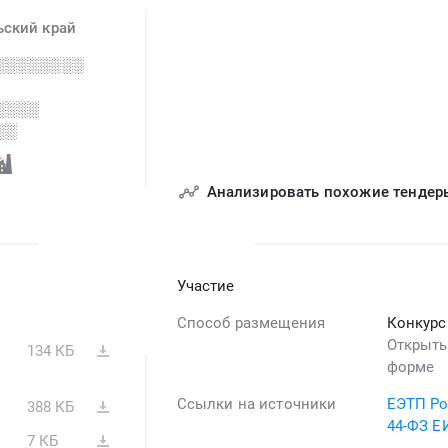
ьский край
░░░░░░░░
░░░░
░░
Анализировать похожие тендер
Участие
Способ размещения
Конкур
Открыты
134 КБ
форме
Ссылки на источники
ЕЭТП Ро
388 КБ
44-ФЗ Е
7 КБ