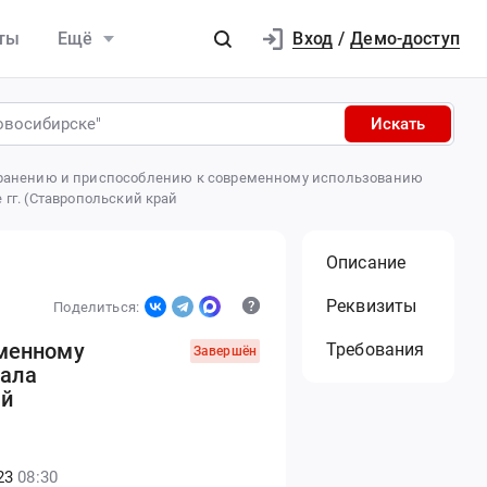
Вход
ты
Ещё
/
Демо-доступ
Искать
охранению и приспособлению к современному использованию
 гг. (Ставропольский край
Описание
Реквизиты
Поделиться:
еменному
Требования
Завершён
зала
ай
23
08:30