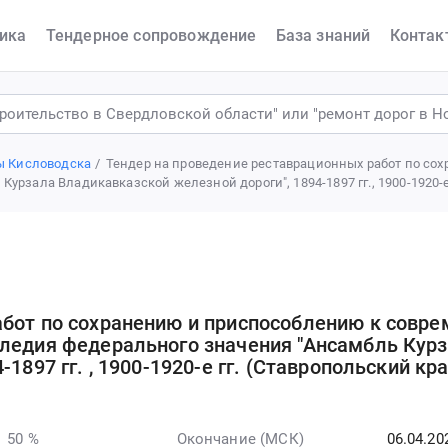
ика
Тендерное сопровождение
База знаний
Контак
ы Кисловодска
Тендер на проведение реставрационных работ по с
урзала Владикавказской железной дороги", 1894-1897 гг., 1900-1920-е
абот по сохранению и приспособлению к совр
следия федерального значения "Ансамбль Кур
1897 гг. , 1900-1920-е гг. (Ставропольский кр
 50 %
Окончание (МСК)
06.04.20