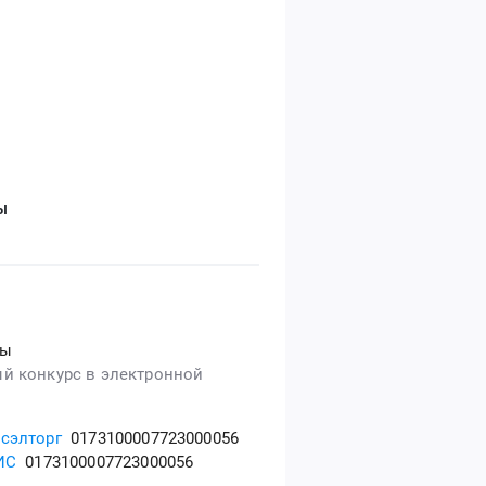
ы
сы
й конкурс в электронной
сэлторг
0173100007723000056
ИС
0173100007723000056