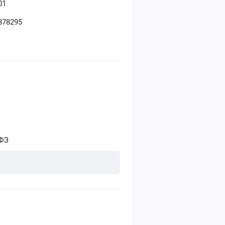
01
878295
-ФЗ