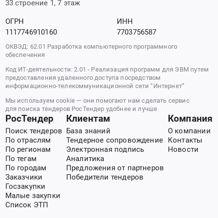
33 строение 1, 7 этаж
ОГРН
ИНН
1117746910160
7703756587
ОКВЭД: 62.01 Разработка компьютерного программного
обеспечения
Код ИТ-деятельности: 2.01 - Реализация программ для ЭВМ путем
предоставления удаленного доступа посредством
информационно-телекоммуникационной сети “Интернет”
Мы используем cookie — они помогают нам сделать сервис
для поиска тендеров РосТендер удобнее и лучше
РосТендер
Клиентам
Компания
Поиск тендеров
База знаний
О компании
По отраслям
Тендерное сопровождение
Контакты
По регионам
Электронная подпись
Новости
По тегам
Аналитика
По городам
Предложения от партнеров
Заказчики
Победители тендеров
Госзакупки
Малые закупки
Список ЭТП