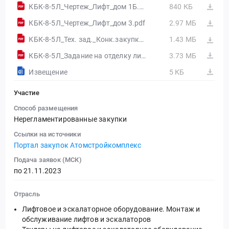
КБК-8-5Л_Чертеж_Лифт_дом 1Б.PDF
840 КБ
КБК-8-5Л_Чертеж_Лифт_дом 3.pdf
2.97 МБ
КБК-8-5Л_Тех. зад._Конк.закупка_Лифты_ 8 оч. Северное Сияние.pdf
1.43 МБ
КБК-8-5Л_Задание на отделку лифтов_8 оч. Северное Сияние.pdf
3.73 МБ
Извещение
5 КБ
Участие
Способ размещения
Нерегламентированные закупки
Ссылки на источники
Портал закупок Атомстройкомплекс
Подача заявок (МСК)
по 21.11.2023
Отрасль
Лифтовое и эскалаторное оборудование. Монтаж и
обслуживание лифтов и эскалаторов