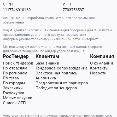
ОГРН
ИНН
1117746910160
7703756587
ОКВЭД: 62.01 Разработка компьютерного программного
обеспечения
Код ИТ-деятельности: 2.01 - Реализация программ для ЭВМ путем
предоставления удаленного доступа посредством
информационно-телекоммуникационной сети “Интернет”
Мы используем cookie — они помогают нам сделать сервис
для поиска тендеров РосТендер удобнее и лучше
РосТендер
Клиентам
Компания
Поиск тендеров
База знаний
О компании
По отраслям
Тендерное сопровождение
Контакты
По регионам
Электронная подпись
Новости
По тегам
Аналитика
По городам
Предложения от партнеров
Заказчики
Победители тендеров
Госзакупки
Малые закупки
Список ЭТП
Услуги ООО «Тендеры и закупки» оказываются с использованием