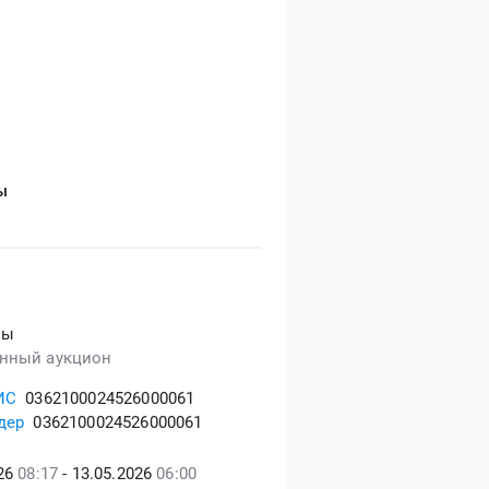
ы
ны
нный аукцион
ИС
0362100024526000061
дер
0362100024526000061
026
08:17
- 13.05.2026
06:00