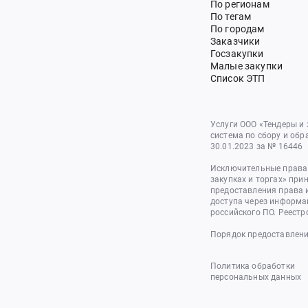
По регионам
По тегам
По городам
Заказчики
Госзакупки
Малые закупки
Список ЭТП
Услуги ООО «Тендеры и
система по сбору и обр
30.01.2023 за № 16446
Исключительные права 
закупках и торгах» при
предоставления права 
доступа через информа
российского ПО. Реестр
Порядок предоставлени
Политика обработки
персональных данных