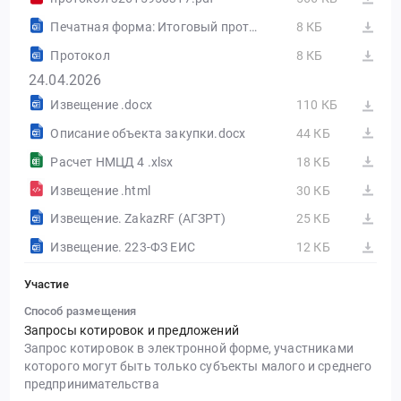
Печатная форма: Итоговый протокол №32615950317-01
8 КБ
Протокол
8 КБ
24.04.2026
Извещение .docx
110 КБ
Описание объекта закупки.docx
44 КБ
Расчет НМЦД 4 .xlsx
18 КБ
Извещение .html
30 КБ
Извещение. ZakazRF (АГЗРТ)
25 КБ
Извещение. 223-ФЗ ЕИС
12 КБ
Участие
Способ размещения
Запросы котировок и предложений
Запрос котировок в электронной форме, участниками
которого могут быть только субъекты малого и среднего
предпринимательства