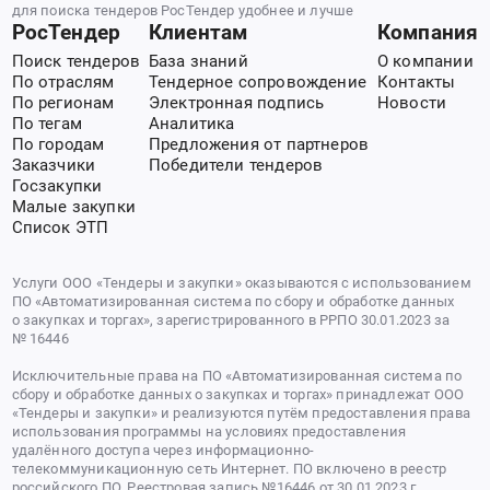
для поиска тендеров РосТендер удобнее и лучше
РосТендер
Клиентам
Компания
Поиск тендеров
База знаний
О компании
По отраслям
Тендерное сопровождение
Контакты
По регионам
Электронная подпись
Новости
По тегам
Аналитика
По городам
Предложения от партнеров
Заказчики
Победители тендеров
Госзакупки
Малые закупки
Список ЭТП
Услуги ООО «Тендеры и закупки» оказываются с использованием
ПО «Автоматизированная система по сбору и обработке данных
о закупках и торгах», зарегистрированного в РРПО 30.01.2023 за
№ 16446
Исключительные права на ПО «Автоматизированная система по
сбору и обработке данных о закупках и торгах» принадлежат ООО
«Тендеры и закупки» и реализуются путём предоставления права
использования программы на условиях предоставления
удалённого доступа через информационно-
телекоммуникационную сеть Интернет. ПО включено в реестр
российского ПО. Реестровая запись №16446 от 30.01.2023 г.