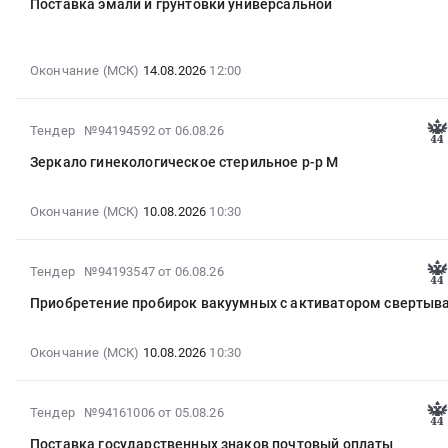
подразделение
Поставка эмали и грунтовки универсальной
продовольственный
07
пожарной
(в
09:41:21
охраны
рамках
:
с
исполнения
Окончание (МСК)
14.08.2026
12:00
2026-
использованием
государственного
08-
системы
оборонного
14
передачи
2026-
Тендер №94194592
от 06.08.26
заказа)
12:00:00
извещений
08-
Тендер
:
Зеркало гинекологическое стерильное р-р М
о
06
на
Тендер
пожаре
16:41:26
картофель
на
на
:
Окончание (МСК)
10.08.2026
10:30
продовольственный
поставку
базе
2026-
(в
эмали
программно-
08-
рамках
и
2026-
Тендер №94193547
от 06.08.26
аппаратного
10
исполнения
грунтовки
08-
комплекса
10:30:00
государственного
Приобретение пробирок вакуумных с активатором свертыв
универсальной
06
"Стрелец-
:
оборонного
Тендер
16:23:14
Мониторинг"
Тендер:
заказа)
на
:
Окончание (МСК)
10.08.2026
10:30
Тендер
Зеркало
at
поставку
2026-
на
гинекологическое
г.
эмали
08-
оказание
стерильное
Камышин;
2026-
и
Тендер №94161006
от 05.08.26
10
услуг
р-
г.
08-
грунтовки
10:30:00
по
р
Поставка государственных знаков почтовый оплаты
Волгоград;