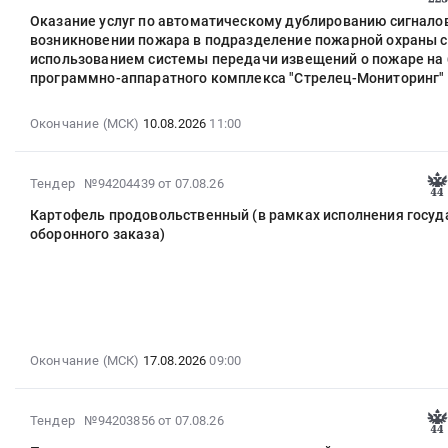
08-
Оказание услуг по автоматическому дублированию сигналов
07
возникновении пожара в подразделение пожарной охраны с
11:52:10
использованием системы передачи извещений о пожаре на 
:
программно-аппаратного комплекса "Стрелец-Мониторинг"
2026-
08-
Окончание (МСК)
10.08.2026
11:00
10
11:00:00
:
2026-
Тендер №94204439
от 07.08.26
Тендер
08-
Картофель продовольственный (в рамках исполнения госуд
на
07
оборонного заказа)
оказание
09:57:29
услуг
:
по
2026-
автоматическому
08-
дублированию
17
сигналов
09:00:00
Окончание (МСК)
17.08.2026
09:00
о
:
возникновении
Тендер
пожара
на
2026-
Тендер №94203856
от 07.08.26
в
картофель
08-