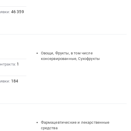
46 359
аявки:
Овощи, Фрукты, в том числе
консервированные, Сухофрукты
1
онтракта:
184
аявки:
Фармацевтические и лекарственные
средства