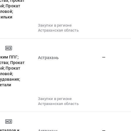
ства; Прокат
ый; Прокат
ловой;
пильки
Закупки в регионе
Астраханская область
ским ППГ;
—
Астрахань
ства; Прокат
ый; Прокат
ловой;
удования;
етали
Закупки в регионе
Астраханская область
еталлов и
—