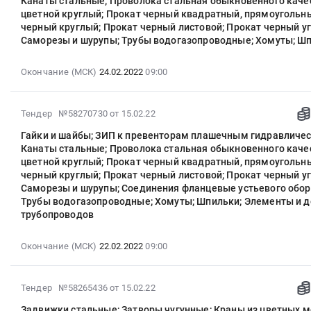
Канаты стальные; Проволока стальная обыкновенного каче
13:00:07
цветной круглый; Прокат черный квадратный, прямоугольн
:
черный круглый; Прокат черный листовой; Прокат черный уг
2022-
Саморезы и шурупы; Трубы водогазопроводные; Хомуты; Ш
02-
24
Окончание (МСК)
24.02.2022
09:00
09:00:00
:
Тендер
2022-
Тендер №58270730
от 15.02.22
на
02-
Гайки и шайбы; ЗИП к превенторам плашечным гидравличе
гайки
15
Канаты стальные; Проволока стальная обыкновенного каче
и
16:59:06
цветной круглый; Прокат черный квадратный, прямоугольн
шайбы;
:
черный круглый; Прокат черный листовой; Прокат черный уг
ЗИП
2022-
Саморезы и шурупы; Соединения фланцевые устьевого обор
к
02-
Трубы водогазопроводные; Хомуты; Шпильки; Элементы и д
превенторам
22
трубопроводов
плашечным
09:00:00
гидравлическим
:
Окончание (МСК)
22.02.2022
09:00
ППГ;
Тендер
Канаты
на
стальные;
2022-
гайки
Тендер №58265436
от 15.02.22
Проволока
02-
и
Задвижки стальные; Затворы чугунные; Краны из цветных м