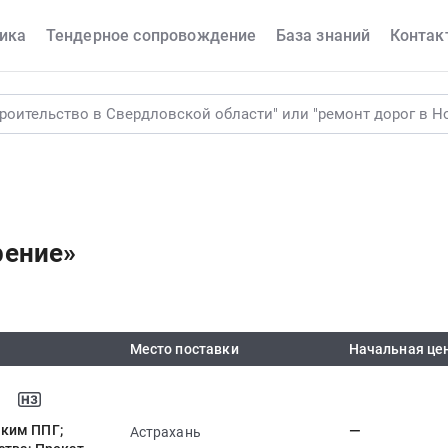
ика
Тендерное сопровождение
База знаний
Контак
рение»
Место поставки
Начальная це
ским ППГ;
—
Астрахань