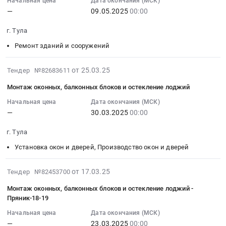
Начальная цена
Дата окончания (МСК)
по
:
Russia,
работы
—
09.05.2025
00:00
монтажу
2025-
RU
по
системы
05-
Тульская
объекту
г. Тула
вентиляции
09
область
(внутренние
Ремонт зданий и сооружений
и
00:00:00
Электротехнические
инженерные
дымоудаления
:
работы
системы
Тендер
Тендер
2025-
в
от 25.03.25
Тендер №82683611
электроснабжения,
на
на
03-
зданиях
система
Монтаж оконных, балконных блоков и остекление лоджий
выполнение
выполнение
25
Предмет
АПС
работ
работ
14:06:27
тендера:
Начальная цена
Дата окончания (МСК)
и
—
30.03.2025
00:00
по
по
:
Электромонтажные
АСКУЭ)
монтажу
монтажу
2025-
работы
ЖК
г. Тула
системы
внутренних
03-
по
Пряничная
вентиляции
инженерных
30
объекту
Установка окон и дверей, Производство окон и дверей
Слобода
и
систем
00:00:00
(внутренние
at
дымоудаления
ОВК-
:
инженерные
2025-
от 17.03.25
Тендер №82453700
г.
at
Пряничная
Тендер
системы
03-
Тула,
Монтаж оконных, балконных блоков и остекление лоджий -
г.
слобода
на
электроснабжения,
17
Тульская
Пряник-18-19
Тула,
д.18-
монтаж
система
17:38:23
область
Тульская
19
оконных,
АПС
Начальная цена
Дата окончания (МСК)
:
,
—
23.03.2025
00:00
область
Тендер
балконных
и