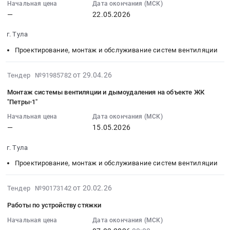
работы
18:07:59
Начальная цена
Дата окончания (МСК)
Тула,
сети
по
—
22.05.2026
:
Тульская
водо-,
монтажу
2026-
область
тепло-,
внутренних
г. Тула
05-
,
газо-
систем
22
Проектирование, монтаж и обслуживание систем вентиляции
Russia,
снабжения
ОВК
00:00:00
RU
и
at
:
2026-
Тульская
от 29.04.26
канализации
Тендер №91985782
г.
Тендер
04-
область
Предмет
Тула,
Монтаж системы вентиляции и дымоудаления на объекте ЖК
на
29
Строительство
тендера:
Тульская
"Петры-1"
монтаж
15:45:59
и
Внутренние
область
системы
Начальная цена
Дата окончания (МСК)
:
обслуживание
сети
,
—
15.05.2026
вентиляции
2026-
объектов
отопления,
Russia,
и
05-
энергетики
водоснабжения
RU
г. Тула
дымоудаления
15
и
и
Тульская
Тендер
Проектирование, монтаж и обслуживание систем вентиляции
00:00:00
электрических
канализации
область
на
:
сетей
-
Сантехнические
монтаж
Тендер
2026-
Предмет
от 20.02.26
Первый
Тендер №90173142
работы,
системы
на
02-
тендера:
парковый
Внутренние
Работы по устройству стяжки
вентиляции
монтаж
20
Работы
(13.1
сети
и
системы
14:28:23
Начальная цена
Дата окончания (МСК)
по
-
водо-,