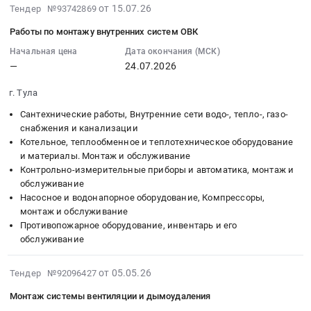
отопления,
2026-
от 15.07.26
Тендер №93742869
электроснабжения,
водоснабжения
07-
АПС
и
Работы по монтажу внутренних систем ОВК
15
и
канализации-
13:28:25
Начальная цена
Дата окончания (МСК)
АСКУЭ-
Первый
—
24.07.2026
:
Платон
парковый
2026-
парк
(13.1-
г. Тула
07-
Тендер
13.4)
24
Сантехнические работы, Внутренние сети водо-, тепло-, газо-
на
at
00:00:00
снабжения и канализации
работы
г.
Котельное, теплообменное и теплотехническое оборудование
:
по
Тула,
и материалы. Монтаж и обслуживание
Тендер
монтажу
Тульская
Контрольно-измерительные приборы и автоматика, монтаж и
на
систем
область
обслуживание
работы
электроснабжения,
Насосное и водонапорное оборудование, Компрессоры,
,
по
монтаж и обслуживание
АПС
Russia,
монтажу
Противопожарное оборудование, инвентарь и его
и
RU
внутренних
обслуживание
АСКУЭ-
Тульская
систем
Платон
область
ОВК
2026-
от 05.05.26
Тендер №92096427
парк
Сантехнические
Тендер
05-
at
работы,
на
Монтаж системы вентиляции и дымоудаления
05
г.
Внутренние