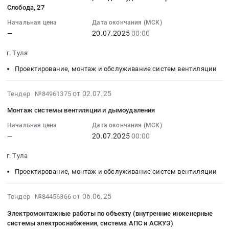
02
на
систем
ливневой
Слобода, 27
15:00:56
объекте
электроснабжения
канализации
Начальная цена
Дата окончания (МСК)
:
ЖК
и
at
—
20.07.2025
00:00
2025-
"Петры-1".
АПС-
г.
07-
Цена:
Пряничная
Тула,
г. Тула
20
0
слобода
Тульская
Проектирование, монтаж и обслуживание систем вентиляции
00:00:00
руб.
д.22
область
:
Тендер
,
Тендер
2025-
от 02.07.25
Тендер №84961375
на
Russia,
на
07-
работы
RU
Монтаж системы вентиляции и дымоудаления
монтаж
02
по
Тульская
системы
14:40:12
Начальная цена
Дата окончания (МСК)
монтажу
область
—
20.07.2025
00:00
вентиляции
:
систем
Сантехнические
и
2025-
электроснабжения
работы,
г. Тула
дымоудаления-
07-
и
Внутренние
Пряничная
20
Проектирование, монтаж и обслуживание систем вентиляции
АПС-
сети
Слобода,
00:00:00
Пряничная
водо-,
27
:
2025-
слобода
от 06.06.25
Тендер №84456366
тепло-,
Тендер
Тендер
06-
д.22
газо-
Электромонтажные работы по объекту (внутренние инженерные
на
на
06
at
снабжения
системы электроснабжения, система АПС и АСКУЭ)
монтаж
монтаж
16:55:15