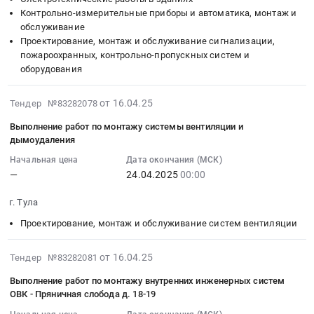
:
обслуживание
область
Тендер
АПС
Контрольно-измерительные приборы и автоматика, монтаж и
Тендер
систем
Проектирование,
на
-
обслуживание
на
вентиляции
монтаж
электромонтажные
Пряничная
Проектирование, монтаж и обслуживание сигнализации,
электромонтажные
Предмет
и
работы
пожароохранных, контрольно-пропускных систем и
слобода
работы
тендера:
обслуживание
оборудования
по
д.22.
по
Монтаж
систем
объекту
Цена:
объекту
системы
вентиляции
2025-
(внутренние
от 16.04.25
0
Тендер №83282078
(внутренние
вентиляции
Предмет
04-
инженерные
руб.
инженерные
Выполнение работ по монтажу системы вентиляции и
и
тендера:
16
системы
дымоудаления
системы
дымоудаления
Монтаж
16:14:14
электроснабжения,
электроснабжения,
-
системы
Начальная цена
Дата окончания (МСК)
:
система
система
—
24.04.2025
00:00
Пряничная
вентиляции
2025-
АПС
АПС
Слобода,
и
04-
и
и
г. Тула
27.
дымоудаления.
24
АСКУЭ)
АСКУЭ)
Цена:
Цена:
Проектирование, монтаж и обслуживание систем вентиляции
00:00:00
at
ЖК
0
0
:
г.
Пряничная
руб.
руб.
Тендер
2025-
Тула,
от 16.04.25
Тендер №83282081
Слобода
на
04-
Тульская
Тендер
Выполнение работ по монтажу внутренних инженерных систем
выполнение
16
область
ОВК - Пряничная слобода д. 18-19
на
работ
16:14:13
,
электромонтажные