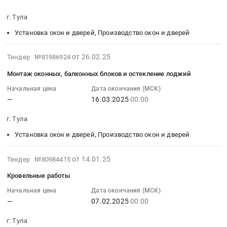
2025-
Russia,
,
на
блоков
АСКУЭ).
03-
RU
г. Тула
Russia,
выполнение
и
Цена:
23
Тульская
RU
работ
остекление
0
Установка окон и дверей, Производство окон и дверей
00:00:00
область
Тульская
по
лоджий
руб.
:
Электротехнические
область
монтажу
Тендер
Тендер
2025-
от 26.02.25
Тендер №81986924
работы
Проектирование,
внутренних
на
на
02-
в
Монтаж оконных, балконных блоков и остекление лоджий
монтаж
инженерных
монтаж
монтаж
26
зданиях
и
систем
оконных,
оконных,
17:32:09
Начальная цена
Дата окончания (МСК)
Предмет
обслуживание
ОВК-
балконных
—
16.03.2025
00:00
балконных
:
тендера:
систем
Пряничная
блоков
блоков
2025-
Электромонтажные
г. Тула
вентиляции
слобода
и
и
03-
работы
Предмет
д.18-
остекление
остекление
16
Установка окон и дверей, Производство окон и дверей
по
тендера:
19
лоджий
лоджий-
00:00:00
объекту
Выполнение
at
at
Пряник-18-
:
2025-
от 14.01.25
Тендер №80984415
(внутренние
работ
г.
г.
19
Тендер
01-
инженерные
Кровельные работы
по
Тула,
Тула,
Тендер
на
14
системы
монтажу
Тульская
Тульская
на
монтаж
14:16:07
Начальная цена
Дата окончания (МСК)
электроснабжения,
системы
область
область
монтаж
оконных,
—
07.02.2025
00:00
:
система
вентиляции
,
,
оконных,
балконных
2025-
АПС
и
Russia,
Russia,
г. Тула
балконных
блоков
02-