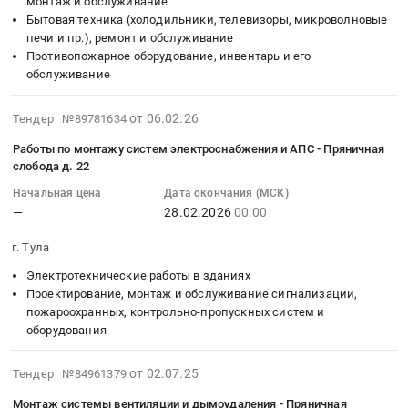
монтаж и обслуживание
вентиляции
Тульская
Тульская
пожарного
Бытовая техника (холодильники, телевизоры, микроволновые
и
область
область
водопровода
печи и пр.), ремонт и обслуживание
дымоудаления.
,
,
Противопожарное оборудование, инвентарь и его
с
Цена:
обслуживание
Russia,
Russia,
установкой
0
RU
RU
шкафов,
руб.
Тульская
Тульская
2026-
канализации,
от 06.02.26
Тендер №89781634
область
область
02-
ливневой
Работы по монтажу систем электроснабжения и АПС - Пряничная
Проектирование,
Ремонт
06
канализации
слобода д. 22
монтаж
зданий
14:24:06
Тендер
Начальная цена
Дата окончания (МСК)
и
и
:
на
—
28.02.2026
00:00
обслуживание
сооружений
2026-
монтаж
систем
Предмет
02-
системы
г. Тула
вентиляции
тендера:
28
отопления,
Электротехнические работы в зданиях
Предмет
Работы
00:00:00
водоснабжения,
Проектирование, монтаж и обслуживание сигнализации,
тендера:
по
:
пожарного
пожароохранных, контрольно-пропускных систем и
Монтаж
устройству
Тендер
водопровода
оборудования
системы
стяжки.
на
с
вентиляции
Цена:
работы
установкой
2025-
от 02.07.25
Тендер №84961379
и
0
по
шкафов,
07-
дымоудаления
руб.
монтажу
канализации,
Монтаж системы вентиляции и дымоудаления - Пряничная