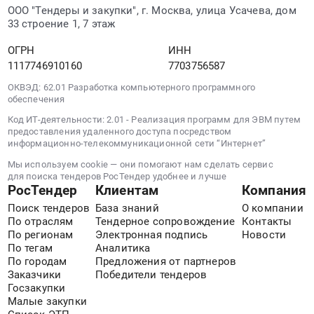
и
,
ООО "Тендеры и закупки", г. Москва, улица Усачева, дом
руб.
сооружений
Russia,
33 строение 1, 7 этаж
Предмет
RU
тендера:
ОГРН
ИНН
Тульская
Выполнение
1117746910160
7703756587
область
работ
Проектирование,
ОКВЭД: 62.01 Разработка компьютерного программного
по
монтаж
обеспечения
устройству
и
Код ИТ-деятельности: 2.01 - Реализация программ для ЭВМ путем
полусухой
обслуживание
предоставления удаленного доступа посредством
стяжки.
систем
информационно-телекоммуникационной сети “Интернет”
Цена:
вентиляции
Мы используем cookie — они помогают нам сделать сервис
0
Предмет
для поиска тендеров РосТендер удобнее и лучше
руб.
РосТендер
Клиентам
Компания
тендера:
Монтаж
Поиск тендеров
База знаний
О компании
системы
По отраслям
Тендерное сопровождение
Контакты
По регионам
Электронная подпись
Новости
вентиляции
По тегам
Аналитика
и
По городам
Предложения от партнеров
дымоудаления.
Заказчики
Победители тендеров
Цена:
Госзакупки
0
Малые закупки
руб.