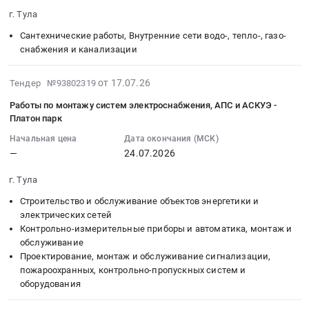
07-
г. Тула
31
Сантехнические работы, Внутренние сети водо-, тепло-, газо-
00:00:00
снабжения и канализации
:
Тендер
2026-
на
от 17.07.26
Тендер №93802319
07-
внутренние
Работы по монтажу систем электроснабжения, АПС и АСКУЭ -
17
сети
Платон парк
14:34:22
отопления,
Начальная цена
Дата окончания (МСК)
:
водоснабжения
—
24.07.2026
2026-
и
07-
канализации-
г. Тула
24
Первый
Строительство и обслуживание объектов энергетики и
00:00:00
парковый
электрических сетей
:
(13.1-
Контрольно-измерительные приборы и автоматика, монтаж и
Тендер
13.4)
обслуживание
на
Тендер
Проектирование, монтаж и обслуживание сигнализации,
работы
на
пожароохранных, контрольно-пропускных систем и
по
внутренние
оборудования
монтажу
сети
систем