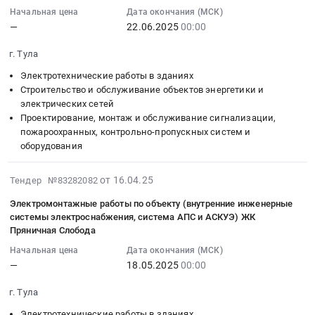
г.
и
системы
системы
Начальная цена
Дата окончания (МСК)
:
Тула,
канализации
—
22.06.2025
00:00
вентиляции
вентиляции
2025-
Тульская
Предмет
и
и
06-
область
тендера:
г. Тула
дымоудаления-
дымоудаления
22
,
Монтаж
Пряничная
Тендер
Электротехнические работы в зданиях
00:00:00
Russia,
системы
Слобода,
на
Строительство и обслуживание объектов энергетики и
:
RU
отопления,
электрических сетей
27
монтаж
Тендер
Тульская
водоснабжения,
Проектирование, монтаж и обслуживание сигнализации,
at
системы
на
область
пожарного
пожароохранных, контрольно-пропускных систем и
г.
вентиляции
электромонтажные
Электротехнические
водопровода
оборудования
Тула,
и
работы
работы
с
Тульская
дымоудаления
по
в
установкой
2025-
от 16.04.25
Тендер №83282082
область
at
объекту
зданиях
шкафов,
04-
,
г.
(внутренние
Предмет
Электромонтажные работы по объекту (внутренние инженерные
канализации,
16
Russia,
Тула,
инженерные
системы электроснабжения, система АПС и АСКУЭ) ЖК
тендера:
ливневой
16:16:12
RU
Тульская
Пряничная Слобода
системы
Работы
канализации.
:
Тульская
область
электроснабжения,
по
Цена:
Начальная цена
Дата окончания (МСК)
2025-
область
,
система
монтажу
—
18.05.2025
00:00
0
05-
Проектирование,
Russia,
АПС
систем
руб.
18
монтаж
RU
и
г. Тула
электроснабжения
00:00:00
и
Тульская
АСКУЭ)
и
Электротехнические работы в зданиях