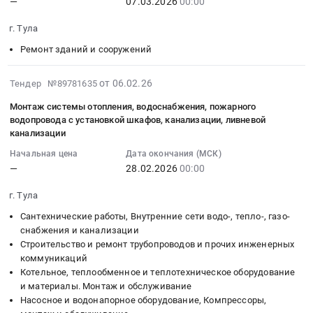
дымоудаления
—
07.03.2026
00:00
вентиляции
:
монтажу
13.4).
тепло-,
at
и
2026-
систем
Цена:
газо-
г. Тула
г.
дымоудаления
03-
электроснабжения,
0
снабжения
Тула,
на
07
АПС
Ремонт зданий и сооружений
руб.
и
Тульская
объекте
00:00:00
и
канализации
область
ЖК
:
АСКУЭ
2026-
от 06.02.26
Тендер №89781635
Предмет
,
"Петры-1"
Тендер
-
02-
тендера:
Монтаж системы отопления, водоснабжения, пожарного
Russia,
Тендер
на
Платон
06
Работы
водопровода с установкой шкафов, канализации, ливневой
RU
на
работы
парк.
14:30:29
по
канализации
Тульская
монтаж
по
Цена:
:
монтажу
область
Начальная цена
Дата окончания (МСК)
системы
устройству
0
2026-
внутренних
—
28.02.2026
00:00
Проектирование,
вентиляции
стяжки
руб.
02-
систем
монтаж
и
Тендер
28
ОВК.
г. Тула
и
дымоудаления
на
00:00:00
Цена:
обслуживание
Сантехнические работы, Внутренние сети водо-, тепло-, газо-
на
работы
:
0
систем
снабжения и канализации
объекте
по
Тендер
руб.
Строительство и ремонт трубопроводов и прочих инженерных
вентиляции
ЖК
устройству
на
коммуникаций
Предмет
"Петры-1"
стяжки
монтаж
Котельное, теплообменное и теплотехническое оборудование
тендера:
at
at
системы
и материалы. Монтаж и обслуживание
Монтаж
г.
г.
отопления,
Насосное и водонапорное оборудование, Компрессоры,
системы
Тула,
Тула,
водоснабжения,