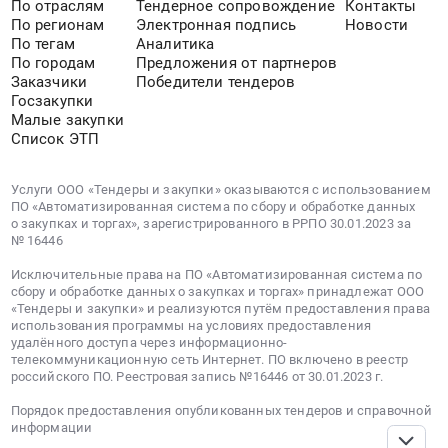
0.000.
Козодаев.
По отраслям
Тендерное сопровождение
Контакты
По регионам
Электронная подпись
Новости
Цена:
25.03.2026.
По тегам
Аналитика
0
Цена:
По городам
Предложения от партнеров
руб.
0
Заказчики
Победители тендеров
руб.
Госзакупки
Малые закупки
Список ЭТП
Услуги ООО «Тендеры и закупки» оказываются с использованием
ПО «Автоматизированная система по сбору и обработке данных
о закупках и торгах», зарегистрированного в РРПО 30.01.2023 за
№ 16446
Исключительные права на ПО «Автоматизированная система по
сбору и обработке данных о закупках и торгах» принадлежат ООО
«Тендеры и закупки» и реализуются путём предоставления права
использования программы на условиях предоставления
удалённого доступа через информационно-
телекоммуникационную сеть Интернет. ПО включено в реестр
российского ПО. Реестровая запись №16446 от 30.01.2023 г.
Порядок предоставления опубликованных тендеров и справочной
информации