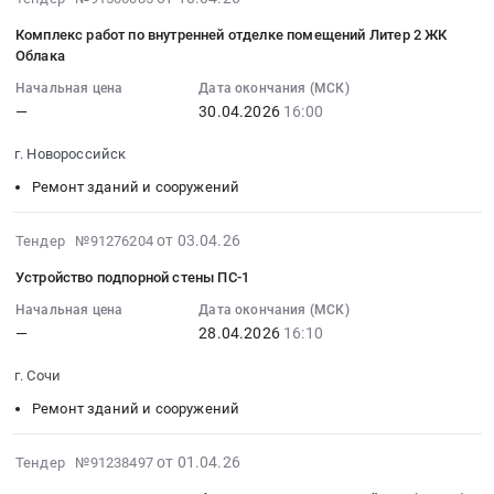
Листовой
RU
гальку
Тендер:
04-
прокат
Краснодарский
Комплекс работ по внутренней отделке помещений Литер 2 ЖК
окатанная:
Комплекс
30
Облака
из
край
фракция
работ
20:11:16
стали
Стальные
2-
по
Начальная цена
Дата окончания (МСК)
:
и
изделия,
8мм
—
30.04.2026
16:00
клинингу
2026-
черных
Металлопрокат,
at
(уборке)
04-
г. Новороссийск
металлов
Листовой
г.
помещений
30
Предмет
прокат
Люберцы,
ЖК
Ремонт зданий и сооружений
16:00:00
тендера:
из
Московская
1799
:
Арматура
стали
область
Тендер:
Тендер:
2026-
от 03.04.26
Тендер №91276204
-
и
,
Комплекс
Комплекс
04-
поставка
черных
Устройство подпорной стены ПС-1
Russia,
работ
работ
27
СОШ
металлов
RU
по
по
21:33:20
Начальная цена
Дата окончания (МСК)
18
Предмет
Московская
клинингу
—
28.04.2026
16:10
внутренней
:
(см.
тендера:
область
(уборке)
отделке
2026-
описание).
Арматура
Продукция
г. Сочи
помещений
помещений
04-
Цена:
и
каменных
ЖК
Литер
28
Ремонт зданий и сооружений
0
стальные
карьеров,
1799
2
16:10:00
руб.
листы.
щебень,
at
ЖК
:
2026-
от 01.04.26
Тендер №91238497
Цена:
песок,
г.
Облака
Тендер
05-