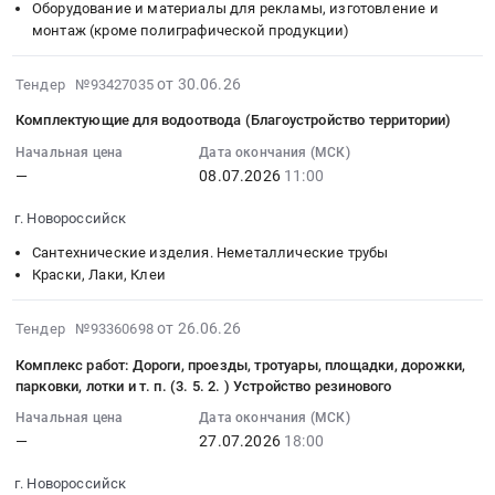
Оборудование и материалы для рекламы, изготовление и
18:00:00
монтаж (кроме полиграфической продукции)
:
Тендер
2026-
на
от 30.06.26
Тендер №93427035
07-
выполнение
Комплектующие для водоотвода (Благоустройство территории)
10
полного
15:23:52
Начальная цена
Дата окончания (МСК)
комплекса
—
08.07.2026
11:00
:
работ
2026-
по
г. Новороссийск
07-
устройству
08
навигации
Сантехнические изделия. Неметаллические трубы
11:00:00
Краски, Лаки, Клеи
ЖК
:
Облака
Тендер
2026-
Тендер
от 26.06.26
Тендер №93360698
на
07-
на
Комплекс работ: Дороги, проезды, тротуары, площадки, дорожки,
комплектующие
25
выполнение
парковки, лотки и т. п. (3. 5. 2. ) Устройство резинового
для
14:22:17
полного
Начальная цена
Дата окончания (МСК)
водоотвода
:
комплекса
—
27.07.2026
18:00
(Благоустройство
2026-
работ
территории)
07-
по
г. Новороссийск
Тендер