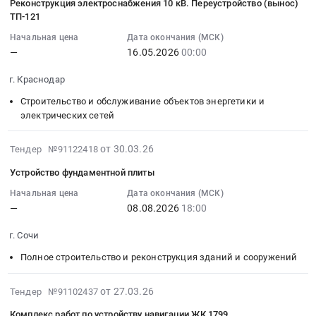
0
глина
Реконструкция электроснабжения 10 кВ. Переустройство (вынос)
Ростов-
Тендер:
на
15
руб.
ТП-121
Предмет
на-
Комплекс
устройство
22:11:21
тендера:
Дону,
работ
подпорной
Начальная цена
Дата окончания (МСК)
:
Галька
Ростовская
—
16.05.2026
00:00
по
стены
2026-
окатанная:
область
внутренней
ПС-1
05-
фракция
г. Краснодар
,
отделке
Тендер
16
2-
Russia,
помещений
на
Строительство и обслуживание объектов энергетики и
00:00:00
8мм.
RU
Литер
устройство
электрических сетей
:
Цена:
Ростовская
2
подпорной
Тендер
0
область
ЖК
стены
2026-
на
от 30.03.26
Тендер №91122418
руб.
Клининговые
Облака
ПС-1
08-
реконструкцию
Устройство фундаментной плиты
услуги
at
at
06
электроснабжения
Предмет
г.
г.
12:51:28
Начальная цена
Дата окончания (МСК)
10
тендера:
Новороссийск,
Сочи,
—
08.08.2026
18:00
:
кВ.
Комплекс
Краснодарский
Краснодарский
2026-
Переустройство
г. Сочи
работ
край
край
08-
(вынос)
по
,
,
08
ТП-121
Полное строительство и реконструкция зданий и сооружений
клинингу
Russia,
Russia,
18:00:00
Тендер
(уборке)
RU
RU
:
на
2026-
от 27.03.26
Тендер №91102437
помещений
Краснодарский
Краснодарский
Тендер
реконструкцию
04-
ЖК
Комплекс работ по устройству навигации ЖК 1799