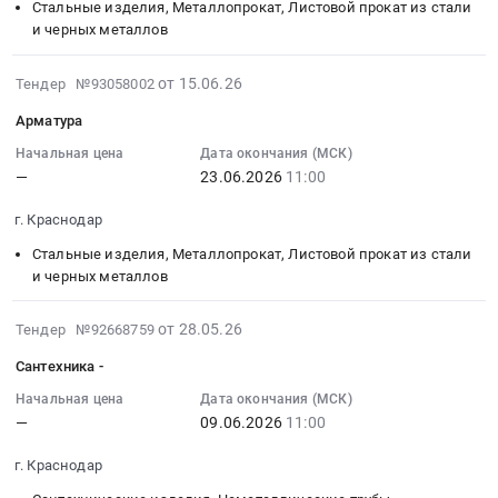
at
Моретта.
23
Краснодарский
Металлоконструкции
Стальные изделия, Металлопрокат, Листовой прокат из стали
г.
Цена:
18:00:00
край
и черных металлов
(3.2.13).
Новороссийск,
0
:
Строительство,
Устройство
Краснодарский
руб.
Тендер
ремонт
2026-
ограждения
от 15.06.26
Тендер №93058002
край
на
и
06-
подпорных
Арматура
,
арматура-
обслуживание
23
стен,
Russia,
поставка
дорог,
11:21:35
устройство
Начальная цена
Дата окончания (МСК)
RU
—
23.06.2026
11:00
на
мостов,
:
навесов
Краснодарский
Садик
тоннелей
2026-
в
г. Краснодар
край
Тендер
и
06-
зоне
Строительные
на
ЖД
23
ЛЭП,
Стальные изделия, Металлопрокат, Листовой прокат из стали
материалы
арматура-
путей
11:00:00
и черных металлов
балки
Предмет
поставка
Предмет
:
at
тендера:
на
тендера:
Тендер
г.
2026-
от 28.05.26
Тендер №92668759
Утеплитель.
Садик
Комплекс
на
Новороссийск,
06-
Сантехника -
Цена:
at
работ:
арматура
Краснодарский
06
0
г.
Дороги,
Тендер
край
11:41:25
Начальная цена
Дата окончания (МСК)
руб.
Сочи,
проезды,
—
09.06.2026
11:00
на
,
:
Краснодарский
тротуары,
арматура
Russia,
2026-
г. Краснодар
край
площадки,
at
RU
06-
,
дорожки,
г.
Краснодарский