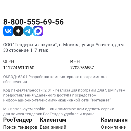
изготовление
,
г.
и
Russia,
Сочи,
монтаж
RU
Краснодарский
8-800-555-69-56
(кроме
Краснодарский
край
полиграфической
край
,
продукции)
Полное
Russia,
Предмет
строительство
RU
ООО "Тендеры и закупки", г. Москва, улица Усачева, дом
тендера:
и
Краснодарский
33 строение 1, 7 этаж
Комплекс
реконструкция
край
ОГРН
ИНН
работ
зданий
Полное
1117746910160
7703756587
по
и
строительство
устройству
сооружений
и
ОКВЭД: 62.01 Разработка компьютерного программного
навигации
Предмет
реконструкция
обеспечения
ЖК
тендера:
зданий
Код ИТ-деятельности: 2.01 - Реализация программ для ЭВМ путем
1799.
Устройство
и
предоставления удаленного доступа посредством
Цена:
гидроизоляции
сооружений
информационно-телекоммуникационной сети “Интернет”
0
монолитных
Предмет
Мы используем cookie — они помогают нам сделать сервис
руб.
конструкций
тендера:
для поиска тендеров РосТендер удобнее и лучше
РосТендер
Клиентам
Компания
ниже
Тестовый
отм.
тендер.
Поиск тендеров
База знаний
О компании