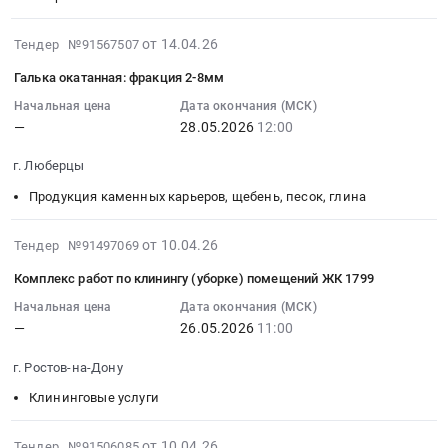
Садик.
Арматура.
в
Неметаллические
на
:
Цена:
Цена:
зоне
трубы
арматура-
Тендер
2026-
от 14.04.26
Тендер №91567507
0
0
ЛЭП,
Предмет
поставка
на
05-
руб.
Галька окатанная: фракция 2-8мм
руб.
балки.
тендера:
СОШ
арматура
15
Цена:
Сантехника
18
и
14:02:51
Начальная цена
Дата окончания (МСК)
0
-.
(см.
—
28.05.2026
12:00
стальные
:
руб.
Цена:
описание)
листы
2026-
г. Люберцы
0
at
Тендер
05-
руб.
г.
на
28
Продукция каменных карьеров, щебень, песок, глина
Сочи,
арматура
12:00:00
Краснодарский
и
:
2026-
от 10.04.26
Тендер №91497069
край
стальные
Тендер
05-
Комплекс работ по клинингу (уборке) помещений ЖК 1799
,
листы
на
22
Russia,
at
гальку
19:32:25
Начальная цена
Дата окончания (МСК)
RU
г.
окатанная:
—
26.05.2026
11:00
:
Краснодарский
Сочи,
фракция
2026-
г. Ростов-на-Дону
край
Краснодарский
2-
05-
Стальные
край
8мм
26
Клининговые услуги
изделия,
,
Тендер
11:00:00
Металлопрокат,
Russia,
на
:
2026-
от 10.04.26
Тендер №91506085