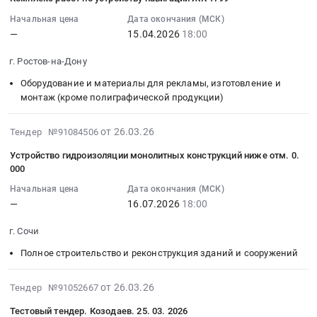
край
край
на
электроснабжения
15
1799.
Ремонт
Ремонт
устройство
10
16:58:04
Начальная цена
Дата окончания (МСК)
Цена:
зданий
зданий
фундаментной
кВ.
—
15.04.2026
18:00
:
0
и
и
плиты
Переустройство
2026-
руб.
г. Ростов-на-Дону
сооружений
сооружений
Тендер
(вынос)
04-
Предмет
Предмет
на
ТП-121
15
Оборудование и материалы для рекламы, изготовление и
тендера:
тендера:
устройство
at
18:00:00
монтаж (кроме полиграфической продукции)
Комплекс
Устройство
фундаментной
г.
:
работ
подпорной
плиты
Краснодар,
Тендер:
2026-
от 26.03.26
Тендер №91084506
по
стены
at
Краснодарский
Комплекс
07-
Устройство гидроизоляции монолитных конструкций ниже отм. 0.
внутренней
ПС-1.
г.
край
работ
16
000
отделке
Цена:
Сочи,
,
по
10:04:16
помещений
0
Краснодарский
Russia,
Начальная цена
Дата окончания (МСК)
устройству
:
Литер
руб.
край
—
16.07.2026
18:00
RU
навигации
2026-
2
,
Краснодарский
ЖК
07-
г. Сочи
ЖК
Russia,
край
1799
16
Облака.
RU
Строительство
Тендер:
Полное строительство и реконструкция зданий и сооружений
18:00:00
Цена:
Краснодарский
и
Комплекс
:
0
край
обслуживание
работ
Тендер
2026-
от 26.03.26
Тендер №91052667
руб.
Полное
объектов
по
на
06-
Тестовый тендер. Козодаев. 25. 03. 2026
строительство
энергетики
устройству
устройство
29