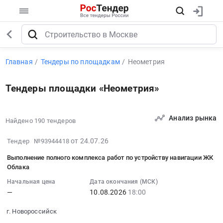
Главная
Тендеры по площадкам
Неометрия
Тендеры площадки «Неометрия»
Анализ рынка
Найдено 190 тендеров
2026-
от 24.07.26
Тендер №93944418
08-
Выполнение полного комплекса работ по устройству навигации ЖК
05
Облака
17:21:32
Начальная цена
Дата окончания (МСК)
:
—
10.08.2026
18:00
2026-
08-
г. Новороссийск
10