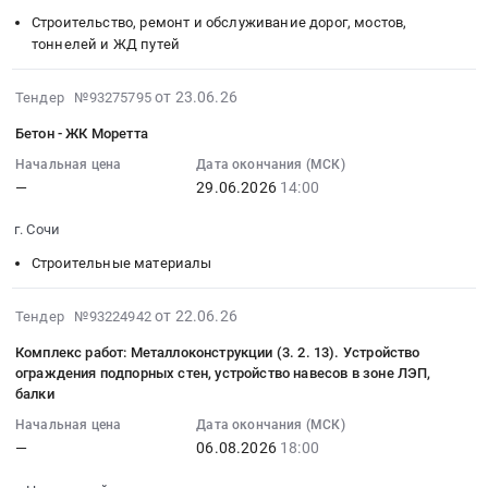
27
устройству
на
Строительство, ремонт и обслуживание дорог, мостов,
18:00:00
навигации
тоннелей и ЖД путей
комплектующие
:
ЖК
для
Тендер:
Облака
2026-
водоотвода
Комплекс
at
от 23.06.26
Тендер №93275795
06-
(Благоустройство
работ:
г.
Бетон - ЖК Моретта
23
территории)
Дороги,
Новороссийск,
18:02:21
at
Начальная цена
Дата окончания (МСК)
проезды,
Краснодарский
—
29.06.2026
14:00
:
г.
тротуары,
край
2026-
Новороссийск,
площадки,
,
г. Сочи
06-
Краснодарский
дорожки,
Russia,
29
край
парковки,
Строительные материалы
RU
14:00:00
,
лотки
Краснодарский
:
Russia,
и
край
2026-
от 22.06.26
Тендер №93224942
Тендер:
RU
т.п.
Оборудование
08-
Комплекс работ: Металлоконструкции (3. 2. 13). Устройство
Бетон
Краснодарский
(3.5.2.)
и
06
ограждения подпорных стен, устройство навесов в зоне ЛЭП,
-
край
Устройство
материалы
15:41:27
балки
ЖК
Сантехнические
резинового
для
:
Начальная цена
Дата окончания (МСК)
Моретта
изделия.
Тендер:
рекламы,
2026-
—
06.08.2026
18:00
Тендер:
Неметаллические
Комплекс
изготовление
08-
Бетон
трубы
работ:
и
06