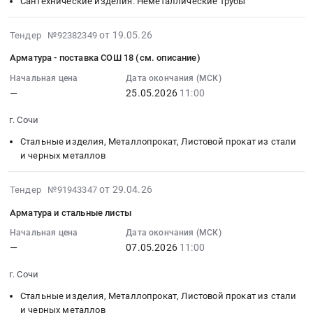
09
Сантехнические изделия. Неметаллические трубы
Russia,
парковки,
Краснодар,
край
11:00:00
RU
лотки
Краснодарский
Строительно-
:
2026-
от 19.05.26
Тендер №92382349
Краснодарский
и
край
монтажные
Тендер
05-
Арматура - поставка СОШ 18 (см. описание)
край
т.п.
,
работы,
на
19
Стальные
(3.5.2.)
Russia,
Монтаж
сантехнику-
09:40:23
Начальная цена
Дата окончания (МСК)
изделия,
Устройство
RU
конструкций
Тендер
—
25.05.2026
11:00
:
Металлопрокат,
резинового.
Краснодарский
и
на
2026-
г. Сочи
Листовой
Цена:
край
ограждений
сантехнику-
05-
прокат
0
Стальные
Предмет
at
25
Стальные изделия, Металлопрокат, Листовой прокат из стали
из
руб.
изделия,
тендера:
г.
11:00:00
и черных металлов
стали
Металлопрокат,
Комплекс
Краснодар,
:
и
Листовой
работ:
Краснодарский
Тендер
2026-
от 29.04.26
Тендер №91943347
черных
прокат
Металлоконструкции
край
на
04-
Арматура и стальные листы
металлов
из
(3.2.13).
,
арматура-
29
Предмет
стали
Устройство
Russia,
поставка
07:33:58
Начальная цена
Дата окончания (МСК)
тендера:
и
ограждения
RU
—
07.05.2026
11:00
СОШ
:
Арматура
черных
подпорных
Краснодарский
18
2026-
-
г. Сочи
металлов
стен,
край
(см.
05-
поставка
Предмет
устройство
Сантехнические
описание)
07
Стальные изделия, Металлопрокат, Листовой прокат из стали
на
тендера:
навесов
изделия.
Тендер
11:00:00
и черных металлов