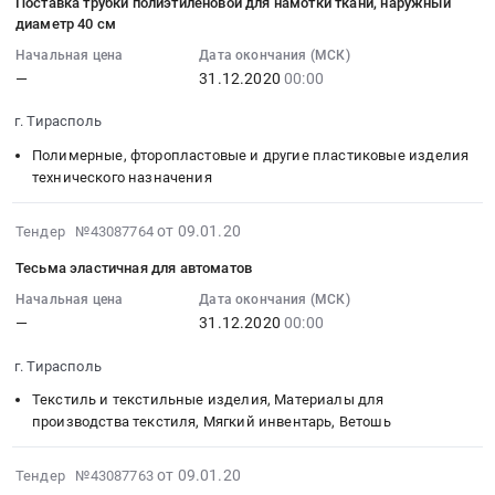
уксусной
Поставка трубки полиэтиленовой для намотки ткани, наружный
продукция
,
каустическая
09
диаметр 40 см
кислоты.
Предмет
Russia,
гранулированная
07:00:00
Цена:
тендера:
RU
Начальная цена
Дата окончания (МСК)
(натр
:
0
Приобретение
—
31.12.2020
00:00
Химические
едкий
2020-
руб.
технической
реактивы,
технический
12-
г. Тирасполь
перекиси
Кислоты,
гранулированный)
31
водорода.
Щелочи
Полимерные, фторопластовые и другие пластиковые изделия
Тендер:
00:00:00
Цена:
Предмет
технического назначения
Сода
:
0
тендера:
каустическая
Тендер
руб.
Сода
2020-
гранулированная
на
от 09.01.20
Тендер №43087764
каустическая
01-
(натр
поставку
Тесьма эластичная для автоматов
гранулированная.
09
едкий
трубки
Цена:
07:00:00
Начальная цена
Дата окончания (МСК)
технический
полиэтиленовой
0
—
31.12.2020
00:00
:
гранулированный)
для
руб.
2020-
at
намотки
г. Тирасполь
12-
Тирасполь,
ткани,
31
,
наружный
Текстиль и текстильные изделия, Материалы для
00:00:00
производства текстиля, Мягкий инвентарь, Ветошь
Russia,
диаметр
:
RU
40
Тендер:
2020-
Химические
см
от 09.01.20
Тендер №43087763