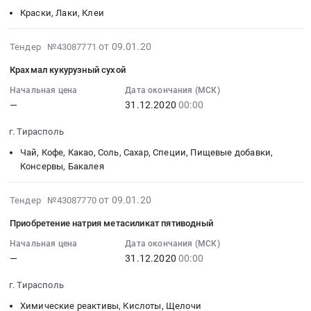
РД,
производства
наружный
Краски, Лаки, Клеи
00:00:00
ГОСТ
текстиля,
диаметр
:
2263-
Мягкий
40
Тендер:
2020-
от 09.01.20
Тендер №43087771
79
инвентарь,
см
Дисперсия
01-
Крахмал кукурузный сухой
Тендер
Ветошь
at
поливинилацетатная
09
на
Предмет
г.
гомополимерная
07:00:00
Начальная цена
Дата окончания (МСК)
натр
тендера:
Тирасполь,
—
31.12.2020
00:00
грубодисперсная
:
едкий
Тесьма
,
марки
2020-
г. Тирасполь
технический
эластичная
Russia,
ДД
12-
жидкий
для
RU
51/10С
31
Чай, Кофе, Какао, Соль, Сахар, Специи, Пищевые добавки,
марки
автоматов,
Полимерные,
Тендер:
00:00:00
Консервы, Бакалея
РД,
ширина
фторопластовые
Дисперсия
:
ГОСТ
7
и
поливинилацетатная
Тендер:
2020-
от 09.01.20
Тендер №43087770
2263-
мм.
другие
гомополимерная
Крахмал
01-
Приобретение натрия метасиликат пятиводный
79
Цена:
пластиковые
грубодисперсная
кукурузный
09
at
0
изделия
марки
сухой
07:00:00
Начальная цена
Дата окончания (МСК)
г.Тирасполь,
руб.
технического
ДД
—
31.12.2020
00:00
Тендер:
:
,
назначения
51/10С
Крахмал
2020-
г. Тирасполь
Russia,
Предмет
at
кукурузный
12-
RU
тендера:
г.
сухой
31
Химические реактивы, Кислоты, Щелочи