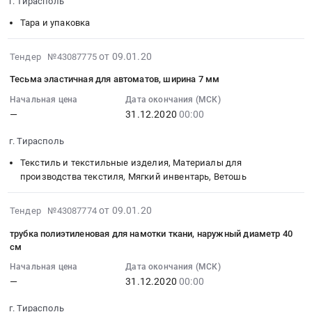
г. Тирасполь
12-
31
Тара и упаковка
00:00:00
:
2020-
от 09.01.20
Тендер №43087775
Тендер:
01-
Тесьма эластичная для автоматов, ширина 7 мм
Стрейч-
09
пленка
07:00:00
Начальная цена
Дата окончания (МСК)
Тендер:
—
31.12.2020
00:00
:
Стрейч-
2020-
г. Тирасполь
пленка
12-
at
31
Текстиль и текстильные изделия, Материалы для
г.
00:00:00
производства текстиля, Мягкий инвентарь, Ветошь
Тирасполь,
:
,
Тендер:
2020-
от 09.01.20
Тендер №43087774
Russia,
Тесьма
01-
трубка полиэтиленовая для намотки ткани, наружный диаметр 40
RU
эластичная
09
см
Тара
для
07:00:00
и
Начальная цена
Дата окончания (МСК)
автоматов,
:
упаковка
—
31.12.2020
00:00
ширина
2020-
Предмет
7
12-
г. Тирасполь