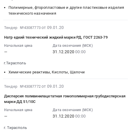
тендера:
мм
31
Стрейч-
Тендер:
Полимерные, фторопластовые и другие пластиковые изделия
00:00:00
пленка.
технического назначения
Тесьма
:
Цена:
эластичная
Тендер
0
2020-
для
на
от 09.01.20
Тендер №43087773
руб.
01-
автоматов,
трубку
Натр едкий технический жидкий марки РД, ГОСТ 2263-79
09
ширина
полиэтиленовая
07:00:00
7
Начальная цена
Дата окончания (МСК)
для
—
31.12.2020
00:00
:
мм
намотки
2020-
at
ткани,
г.Тирасполь
12-
г.
наружный
31
Тирасполь,
диаметр
Химические реактивы, Кислоты, Щелочи
00:00:00
,
40
:
Russia,
см
2020-
от 09.01.20
Тендер №43087772
Тендер
RU
Тендер
01-
Дисперсия поливинилацетатная гомополимерная грубодисперсная
на
Текстиль
на
09
марки ДД 51/10С
натр
и
трубку
07:00:00
едкий
текстильные
Начальная цена
Дата окончания (МСК)
полиэтиленовая
:
—
31.12.2020
00:00
технический
изделия,
для
2020-
жидкий
Материалы
намотки
12-
г. Тирасполь
марки
для
ткани,
31