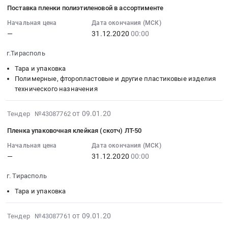
Тесьма
01-
реактивы,
Тендер
Поставка пленки полиэтиленовой в ассортименте
эластичная
09
Кислоты,
на
для
07:00:00
Щелочи
поставку
Начальная цена
Дата окончания (МСК)
—
31.12.2020
00:00
автоматов
:
Предмет
трубки
Тендер:
2020-
тендера:
полиэтиленовой
г.Тирасполь
Тесьма
12-
Сода
для
эластичная
31
каустическая
намотки
Тара и упаковка
для
00:00:00
Полимерные, фторопластовые и другие пластиковые изделия
гранулированная
ткани,
технического назначения
автоматов
:
(натр
наружный
at
Тендер
едкий
диаметр
г.
2020-
на
технический
40
от 09.01.20
Тендер №43087762
Тирасполь,
01-
поставку
гранулированный).
см
Пленка упаковочная клейкая (скотч) ЛТ-50
,
09
пленки
Цена:
at
Russia,
07:00:00
Начальная цена
Дата окончания (МСК)
полиэтиленовой
0
г.
—
31.12.2020
00:00
RU
:
в
руб.
Тирасполь,
Текстиль
2020-
ассортименте
,
г. Тирасполь
и
12-
Тендер
Russia,
текстильные
31
на
RU
Тара и упаковка
изделия,
00:00:00
поставку
Полимерные,
Материалы
:
пленки
фторопластовые
2020-
от 09.01.20
Тендер №43087761
для
Тендер
полиэтиленовой
и
01-