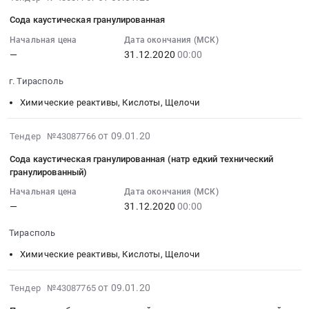
сухой.
Химические
приобретение
Тендер
01-
Цена:
реактивы,
Сода каустическая гранулированная
каустической
на
09
0
Кислоты,
ледяной
приобретение
07:00:00
Начальная цена
Дата окончания (МСК)
руб.
Щелочи
уксусной
технической
—
31.12.2020
00:00
:
Предмет
кислоты
перекиси
2020-
тендера:
at
г. Тирасполь
водорода
12-
Приобретение
г.
Тендер
31
Химические реактивы, Кислоты, Щелочи
натрия
Тирасполь,
на
00:00:00
метасиликат
,
приобретение
:
2020-
от 09.01.20
Тендер №43087766
пятиводный.
Russia,
технической
Тендер:
01-
Цена:
RU
Сода каустическая гранулированная (натр едкий технический
перекиси
Сода
09
0
гранулированный)
Химические
водорода
каустическая
07:00:00
руб.
реактивы,
at
гранулированная
Начальная цена
Дата окончания (МСК)
:
Кислоты,
г.
—
31.12.2020
00:00
Тендер:
2020-
Щелочи
Тирасполь,
Сода
12-
Предмет
Тирасполь
,
каустическая
31
тендера:
Russia,
гранулированная
Химические реактивы, Кислоты, Щелочи
00:00:00
Приобретение
RU
at
:
каустической
Прочая
г.
Тендер:
2020-
от 09.01.20
Тендер №43087765
ледяной
химическая
Тирасполь,
Сода
01-