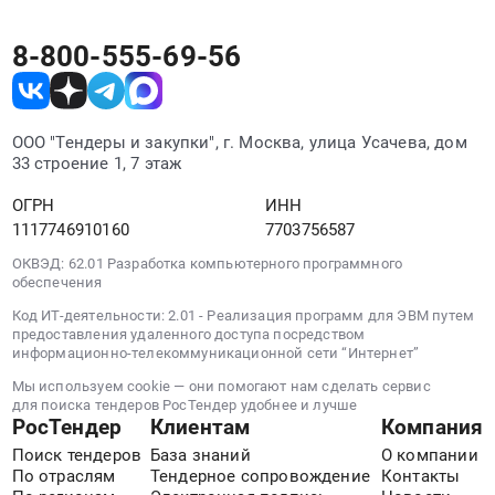
и
Тирасполь,
упаковка
,
8-800-555-69-56
Предмет
Russia,
тендера:
RU
Пленка
Тара
упаковочная
и
ООО "Тендеры и закупки", г. Москва, улица Усачева, дом
клейкая
упаковка
33 строение 1, 7 этаж
(скотч)
Предмет
ЛТ-50.
тендера:
ОГРН
ИНН
Цена:
Приобретение
1117746910160
7703756587
0
упаковочных
ОКВЭД: 62.01 Разработка компьютерного программного
руб.
пакетов.
обеспечения
Цена:
Код ИТ-деятельности: 2.01 - Реализация программ для ЭВМ путем
0
предоставления удаленного доступа посредством
руб.
информационно-телекоммуникационной сети “Интернет”
Мы используем cookie — они помогают нам сделать сервис
для поиска тендеров РосТендер удобнее и лучше
РосТендер
Клиентам
Компания
Поиск тендеров
База знаний
О компании
По отраслям
Тендерное сопровождение
Контакты