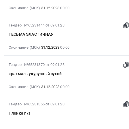
17:26:02
Окончание (МСК)
31.12.2023
00:00
:
2023-
12-
2023-
Тендер №65231444
от 09.01.23
31
01-
00:00:00
ТЕСЬМА ЭЛАСТИЧНАЯ
09
:
17:24:02
Тендер:
Окончание (МСК)
31.12.2023
00:00
:
стрейч-
2023-
пленка
12-
Тендер:
2023-
Тендер №65231370
от 09.01.23
31
стрейч-
01-
00:00:00
крахмал кукурузный сухой
пленка
09
:
at
17:22:03
Тендер:
Окончание (МСК)
31.12.2023
00:00
Тирасполь,
:
ТЕСЬМА
,
2023-
ЭЛАСТИЧНАЯ
Russia,
12-
Тендер:
2023-
Тендер №65231366
от 09.01.23
RU
31
ТЕСЬМА
01-
Тара
00:00:00
Пленка п\э
ЭЛАСТИЧНАЯ
09
и
:
at
17:22:03
упаковка
Тендер:
г.
: