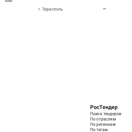
—
г. Тирасполь
РосТендер
Поиск тендеров
По отраслям
По регионам
По тегам